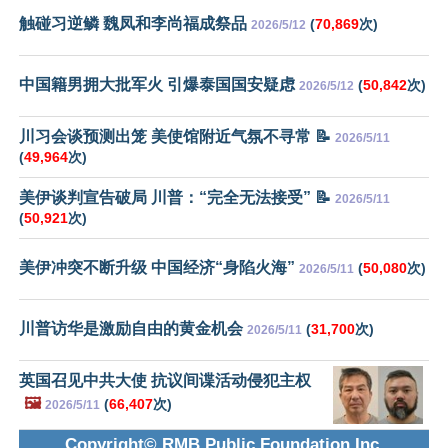
触碰习逆鳞 魏凤和李尚福成祭品
(
70,869
次)
2026/5/12
中国籍男拥大批军火 引爆泰国国安疑虑
(
50,842
次)
2026/5/12
川习会谈预测出笼 美使馆附近气氛不寻常 📝
2026/5/11
(
49,964
次)
美伊谈判宣告破局 川普：“完全无法接受” 📝
2026/5/11
(
50,921
次)
美伊冲突不断升级 中国经济“身陷火海”
(
50,080
次)
2026/5/11
川普访华是激励自由的黄金机会
(
31,700
次)
2026/5/11
英国召见中共大使 抗议间谍活动侵犯主权
🖼️
(
66,407
次)
2026/5/11
Copyright© RMB Public Foundation Inc.