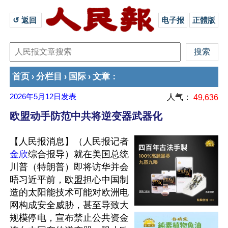
↺ 返回 
电子报
正體版
首页
分栏目
国际
文章
›
›
›
：
2026年5月12日
发表
人气：
49,636
欧盟动手防范中共将逆变器武器化
【人民报消息】（人民报记者
金欣
综合报导）就在美国总统
川普（特朗普）即将访华并会
晤习近平前，欧盟担心中国制
造的太阳能技术可能对欧洲电
网构成安全威胁，甚至导致大
规模停电，宣布禁止公共资金