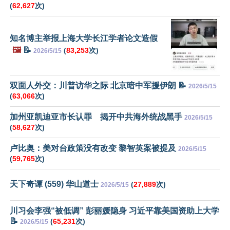
(
62,627
次)
知名博主举报上海大学长江学者论文造假
🖼️
📝
(
83,253
次)
2026/5/15
双面人外交：川普访华之际 北京暗中军援伊朗 📝
2026/5/15
(
63,066
次)
加州亚凯迪亚市长认罪 揭开中共海外统战黑手
2026/5/15
(
58,627
次)
卢比奥：美对台政策没有改变 黎智英案被提及
2026/5/15
(
59,765
次)
天下奇谭 (559) 华山道士
(
27,889
次)
2026/5/15
川习会李强“被低调” 彭丽媛隐身 习近平靠美国资助上大学
📝
(
65,231
次)
2026/5/15