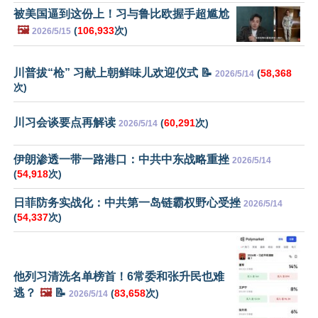
被美国逼到这份上！习与鲁比欧握手超尴尬
🖼️
(
106,933
次)
2026/5/15
川普拔“枪” 习献上朝鲜味儿欢迎仪式 📝
(
58,368
2026/5/14
次)
川习会谈要点再解读
(
60,291
次)
2026/5/14
伊朗渗透一带一路港口：中共中东战略重挫
2026/5/14
(
54,918
次)
日菲防务实战化：中共第一岛链霸权野心受挫
2026/5/14
(
54,337
次)
他列习清洗名单榜首！6常委和张升民也难
逃？
🖼️
📝
(
83,658
次)
2026/5/14