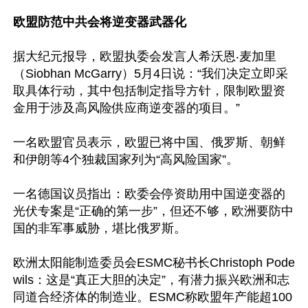
欧盟防范中共会将逆变器武器化
据大纪元报导，欧盟执委会发言人希沃恩‧麦加里
（Siobhan McGarry）5月4日说：“我们决定立即采
取具体行动，其中包括制定指导方针，限制欧盟资
金用于涉及高风险供应商逆变器的项目。”

一名欧盟官员表示，欧盟已将中国、俄罗斯、朝鲜
和伊朗等4个独裁国家列为“高风险国家”。

一名德国议员指出：欧委会停资助用中国逆变器的
光伏专案是“正确的第一步”，但还不够，欧洲要防中
国的非军事威胁，堪比俄罗斯。

欧洲太阳能制造委员会ESMC秘书长Christoph Pode
wils：这是“真正大胆的决定”，有潜力振兴欧洲和志
同道合经济体的制造业。ESMC称欧盟年产能超100