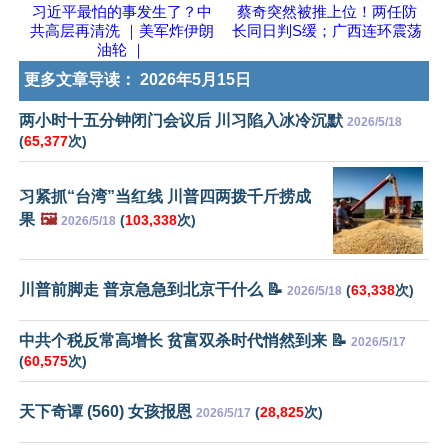
习近平最怕的事发生了？中
蔡奇突然被推上位！两任防
共高层再清洗 ｜美军炸伊朗
长同日判S缓；广西连环震荡
油轮 ｜
更多文章导读：
2026年5月15日
两小时十五分钟闭门会议后 川习陷入冰冷沉默
2026/5/18
(
65,377
次)
习紧抓“台湾”当红线 川普四两拨千斤捞成
果
🖼️
(
103,338
次)
2026/5/18
川普前脚走 普京急急到北京干什么 📝
(
63,338
次)
2026/5/18
中共个税反常高增长 贫富双杀时代悄然到来 📝
2026/5/17
(
60,575
次)
天下奇谭 (560) 女孩报恩
(
28,825
次)
2026/5/17