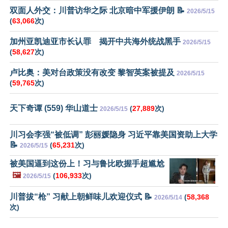
双面人外交：川普访华之际 北京暗中军援伊朗 📝
2026/5/15
(
63,066
次)
加州亚凯迪亚市长认罪 揭开中共海外统战黑手
2026/5/15
(
58,627
次)
卢比奥：美对台政策没有改变 黎智英案被提及
2026/5/15
(
59,765
次)
天下奇谭 (559) 华山道士
(
27,889
次)
2026/5/15
川习会李强“被低调” 彭丽媛隐身 习近平靠美国资助上大学
📝
(
65,231
次)
2026/5/15
被美国逼到这份上！习与鲁比欧握手超尴尬
🖼️
(
106,933
次)
2026/5/15
川普拔“枪” 习献上朝鲜味儿欢迎仪式 📝
(
58,368
2026/5/14
次)