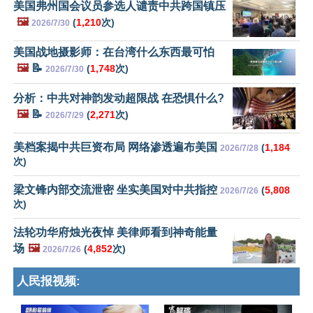
美国弗州国会议员参选人谴责中共跨国镇压
🖼️
(
1,210
次)
2026/7/30
美国战地摄影师：在台湾什么东西最可怕
🖼️
📝
(
1,748
次)
2026/7/30
分析：中共对神韵发动超限战 在恐惧什么?
🖼️
📝
(
2,271
次)
2026/7/29
美档案揭中共巨资布局 网络渗透遍布美国
(
1,184
2026/7/28
次)
梁文锋内部交流泄密 坐实美国对中共指控
(
5,808
2026/7/26
次)
法轮功华府烛光夜悼 美律师看到神奇能量
场
🖼️
(
4,852
次)
2026/7/26
人民报视频: