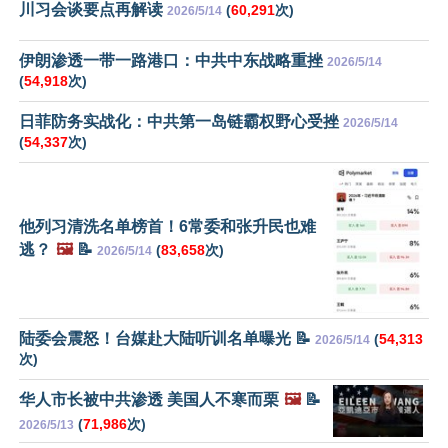
川习会谈要点再解读
(
60,291
次)
2026/5/14
伊朗渗透一带一路港口：中共中东战略重挫
2026/5/14
(
54,918
次)
日菲防务实战化：中共第一岛链霸权野心受挫
2026/5/14
(
54,337
次)
他列习清洗名单榜首！6常委和张升民也难
逃？
🖼️
📝
(
83,658
次)
2026/5/14
陆委会震怒！台媒赴大陆听训名单曝光 📝
(
54,313
2026/5/14
次)
华人市长被中共渗透 美国人不寒而栗
🖼️
📝
(
71,986
次)
2026/5/13