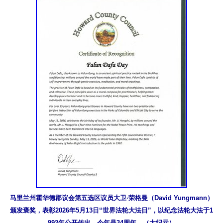
马里兰州霍华德郡议会第五选区议员大卫·荣格曼（David Yungmann）
颁发褒奖，表彰2026年5月13日“世界法轮大法日”，以纪念法轮大法于1
992年公开传出，今年是34周年。（大纪元）