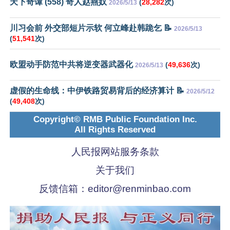
天下奇谭 (558) 奇人赵燕奴
(
28,282
次)
2026/5/13
川习会前 外交部短片示软 何立峰赴韩跪乞 📝
2026/5/13
(
51,541
次)
欧盟动手防范中共将逆变器武器化
(
49,636
次)
2026/5/13
虚假的生命线：中伊铁路贸易背后的经济算计 📝
2026/5/12
(
49,408
次)
Copyright© RMB Public Foundation Inc.
All Rights Reserved
人民报网站服务条款
关于我们
反馈信箱：
editor@renminbao.com