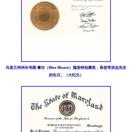
马里兰州州长韦斯‧摩尔（Wes Moore）颁发特别褒奖，恭贺李洪志先生
的生日。（大纪元）