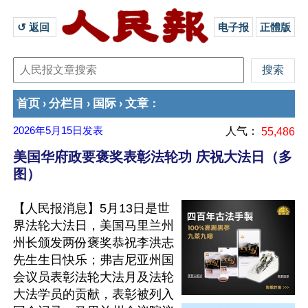
↺ 返回 
电子报
正體版
首页
分栏目
国际
文章
›
›
›
：
2026年5月15日
发表
人气：
55,486
美国华府政要褒奖表彰法轮功 庆祝大法日（多
图）
【人民报消息】5月13日是世
界法轮大法日，美国马里兰州
州长颁发两份褒奖恭祝李洪志
先生生日快乐；弗吉尼亚州国
会议员表彰法轮大法月及法轮
大法学员的贡献，表彰被列入