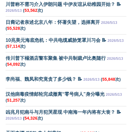
川普称不需习介入伊朗问题 中伊友谊从幼稚园开始？ 📝
(
53,562
次)
2026/5/13
日裔记者亲述北京八年：怀著失望，选择离开
2026/5/13
(
55,528
次)
10兆美元海底危机：中共电缆威胁笼罩川习会 📝
2026/5/13
(
57,114
次)
传川普下榻酒店警车聚集 被中共制裁卢比奥随行
2026/5/13
(
54,092
次)
李尚福、魏凤和究竟贪了多少钱？ 📝
(
55,848
次)
2026/5/13
汉他病毒疫情邮轮完成撤离“零号病人”身分曝光
2026/5/13
(
51,257
次)
凶兆月犯南斗与月犯哭星现 中南海一年内将有大丧？ 📝
(
54,326
次)
2026/5/13