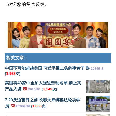
欢迎您的留言反馈。
相关文章：
中国不可能超越美国 习近平最上头的事黄了 📝
2026/8/3
(
1,968
次)
美国将43家中企加入强迫劳动名单 禁止其
产品入境
🖼️
(
1,142
次)
2026/8/1
7.20反迫害日之前 长春大肆绑架法轮功学
员
🖼️
(
1,858
次)
2026/7/30