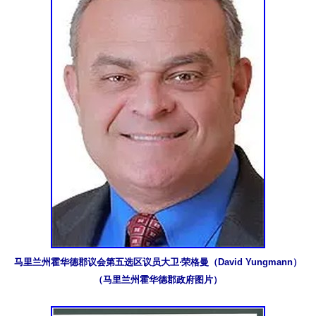
马里兰州霍华德郡议会第五选区议员大卫‧荣格曼（David Yungmann）
（马里兰州霍华德郡政府图片）