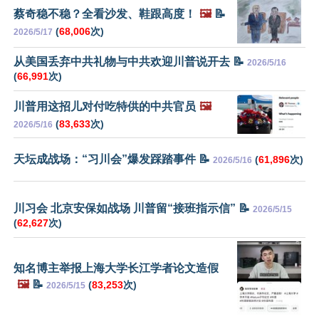
蔡奇稳不稳？全看沙发、鞋跟高度！
🖼️
📝
(
68,006
次)
2026/5/17
从美国丢弃中共礼物与中共欢迎川普说开去 📝
2026/5/16
(
66,991
次)
川普用这招儿对付吃特供的中共官员
🖼️
(
83,633
次)
2026/5/16
天坛成战场：“习川会”爆发踩踏事件 📝
(
61,896
次)
2026/5/16
川习会 北京安保如战场 川普留“接班指示信” 📝
2026/5/15
(
62,627
次)
知名博主举报上海大学长江学者论文造假
🖼️
📝
(
83,253
次)
2026/5/15