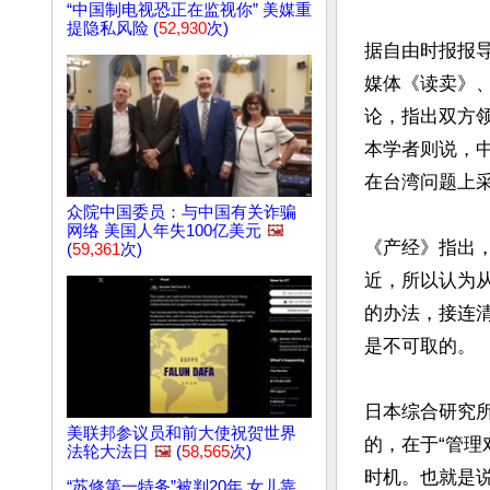
“中国制电视恐正在监视你” 美媒重
提隐私风险 (
52,930
次)
据自由时报报导
媒体《读卖》
论，指出双方领
本学者则说，
在台湾问题上采
众院中国委员：与中国有关诈骗
网络 美国人年失100亿美元
🖼️
《产经》指出
(
59,361
次)
近，所以认为
的办法，接连
是不可取的。

日本综合研究
美联邦参议员和前大使祝贺世界
的，在于“管
法轮大法日
🖼️
(
58,565
次)
时机。也就是说
“苏修第一特务”被判20年 女儿靠