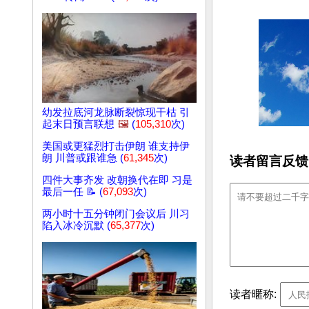
幼发拉底河龙脉断裂惊现干枯 引
起末日预言联想
🖼️
(
105,310
次)
美国或更猛烈打击伊朗 谁支持伊
朗 川普或跟谁急 (
61,345
次)
读者留言反馈
四件大事齐发 改朝换代在即 习是
最后一任 📝 (
67,093
次)
两小时十五分钟闭门会议后 川习
陷入冰冷沉默 (
65,377
次)
读者暱称: