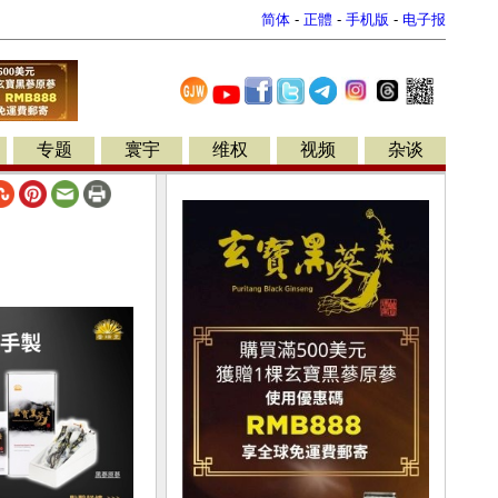
简体
-
正體
-
手机版
-
电子报
专题
寰宇
维权
视频
杂谈