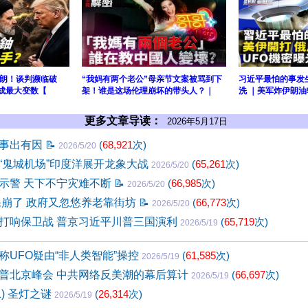
朗！谈判濒临破
“我妈有两个老公”母亲节文案被骂到下
习近平最怕的事发
铀成最大变数【
架！谁是这场伦理崩坏的带头人？｜
洗 ｜美军炸伊朗油
更多文章导读：
2026年5月17日
京事出有因
📝
(
68,921
次)
2026/5/20
“鬼城机场”印度洋展开龙象大战
(
65,261
次)
2026/5/20
示警 天下不宁灾难不断
📝
(
66,985
次)
2026/5/20
保崩了 政府又忽悠养老靠街坊
📝
(
66,773
次)
2026/5/20
打响保卫战 普京习近平川普三国演利
(
65,719
次)
2026/5/19
称UFO疑由“非人类智能”操控
(
61,585
次)
2026/5/19
普北京峰会 中共网络反美潮的幕后算计
(
66,697
次)
2026/5/19
1) 圣灯之谜
(
26,314
次)
2026/5/19