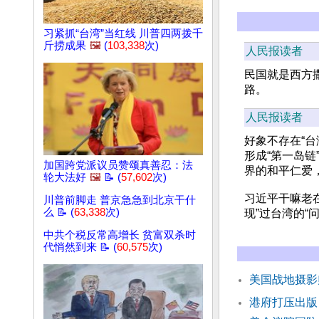
习紧抓“台湾”当红线 川普四两拨千
斤捞成果
🖼️
(
103,338
次)
人民报读者
民国就是西方
路。
人民报读者
好象不存在“台
形成“第一岛
加国跨党派议员赞颂真善忍：法
界的和平仁爱
轮大法好
🖼️
📝 (
57,602
次)
习近平干嘛老在
川普前脚走 普京急急到北京干什
么 📝 (
63,338
次)
现”过台湾的“问
中共个税反常高增长 贫富双杀时
代悄然到来 📝 (
60,575
次)
美国战地摄影
港府打压出版