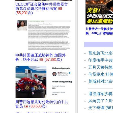
CECC听证会聚焦中共强摘器官
两党议员盼尽快推动法案
🖼️
(
55,231
次)
川普放话一天解决伊
裂，400公斤浓缩
普京急飞北
中共跨国镇压威胁神韵 加国外
长：绝不容忍
🖼️
(
57,381
次)
印度接手中共
五月天象持续
信贷跳水 社
莫斯科对北京
退役海军少将
风向变了？川
川普用这招儿对付吃特供的中共
官员
🖼️
(
83,633
次)
天下奇谭 (56