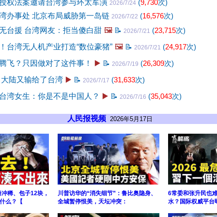
授权法案邀请台湾参与环太军演
(
9,730
次)
2026/7/24
湾办事处 北京布局威胁第一岛链
(
16,576
次)
2026/7/22
无台援 台湾网友：拒当傻白甜
🖼️
📝
(
23,715
次)
2026/7/21
！台湾无人机产业打造“数位豪猪”
🖼️
📝
(
24,917
次)
2026/7/21
腾飞？只因做对了这件事！
▶️
📝
(
26,309
次)
2026/7/19
 大陆又输给了台湾
▶️
📝
(
31,633
次)
2026/7/17
台湾女生：你是不是中国人？
▶️
📝
(
35,043
次)
2026/7/16
人民报视频
2026年5月17日
粉冲稀、包子12块，
川普访华的“消失细节”：鲁比奥隐身、
6常委和张升民也
什么？【
全城暂停恨美，天坛冲突：
水？国际权威平台曝