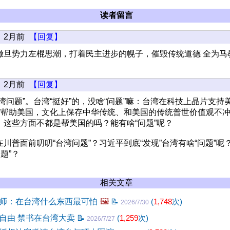
读者留言
2月前
【回复】
撒旦势力左棍思潮，打着民主进步的幌子，催毁传统道德 全为马
2月前
【回复】
湾问题”。台湾“挺好”的，没啥“问题”嘛：台湾在科技上晶片支持
链”帮助美国，文化上保存中华传统、和美国的传统普世价值观不
，这些方面不都是帮美国的吗？能有啥“问题”呢？
川普面前叨叨“台湾问题”？习近平到底“发现”台湾有啥“问题”呢
题”？
相关文章
师：在台湾什么东西最可怕
🖼️
📝
(
1,748
次)
2026/7/30
自由 禁书在台湾大卖
📝
(
1,259
次)
2026/7/27