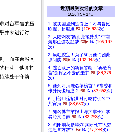
近期最受欢迎的文章
2026年5月17日
求对台军售的压
1. 被美国逼到这份上！习与鲁比
欧握手超尴尬
🖼️
(
106,933
次)
乎并未进行讨
2. 大陆网友“箭射龙袍猪头” 中南
海那位连发噩梦
🖼️▶️
📝 (
105,197
次)
3. 疯狂挖宝！为了50万他们如此
判。而在台湾问
抓间谍
🖼️▶️
📝 (
103,343
次)
的行动。他并指
4. 逃亡欧洲的新疆警察：“再教育
营”是挥之不去的噩梦
🖼️
(
89,279
持续处于守势。
次)
5. 他列习清洗名单榜首！6常委和
张升民也难逃？
🖼️
📝 (
83,658
次)
6. 川普用这招儿对付吃特供的中
共官员
🖼️
(
83,633
次)
7. 知名博主举报上海大学长江学
者论文造假
🖼️
📝 (
83,253
次)
8. 浏阳烟花厰爆炸 实际死亡人数
远超官方数字
🖼️
📝 (
77,398
次)