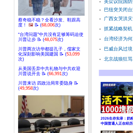
美众议院国防
巴纽突关闭台
广西女哭洪灾
蔡奇稳不稳？全看沙发、鞋跟高
度！
🖼️
📝 (
68,006
次)
抓紧战略契机
“台湾问题”中共没有足够筹码迫使
台湾经济为何
川普让步 📝 (
48,075
次)
巴威台风过境
川普两次访华都提孔子，儒家文
化深刻影响美国建国 📝 (
53,099
北京战狼狂骂
次)
从美国丢弃中共礼物与中共欢迎
川普说开去 📝 (
66,991
次)
川普来访 四政治局常委隐身 📝
(
49,958
次)
2026生存实录：奶
中国普通人正在经历