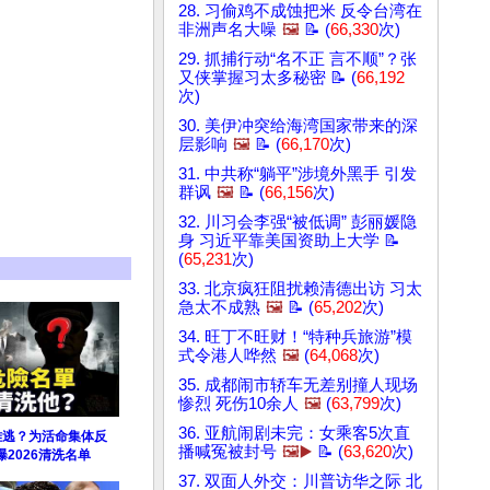
28. 习偷鸡不成蚀把米 反令台湾在
非洲声名大噪
🖼️
📝 (
66,330
次)
29. 抓捕行动“名不正 言不顺”？张
又侠掌握习太多秘密 📝 (
66,192
次)
30. 美伊冲突给海湾国家带来的深
层影响
🖼️
📝 (
66,170
次)
31. 中共称“躺平”涉境外黑手 引发
群讽
🖼️
📝 (
66,156
次)
32. 川习会李强“被低调” 彭丽媛隐
身 习近平靠美国资助上大学 📝
(
65,231
次)
33. 北京疯狂阻扰赖清德出访 习太
急太不成熟
🖼️
📝 (
65,202
次)
34. 旺丁不旺财！“特种兵旅游”模
式令港人哗然
🖼️
(
64,068
次)
35. 成都闹市轿车无差别撞人现场
惨烈 死伤10余人
🖼️
(
63,799
次)
36. 亚航闹剧未完：女乘客5次直
难逃？为活命集体反
播喊冤被封号
🖼️▶️
📝 (
63,620
次)
2026清洗名单
37. 双面人外交：川普访华之际 北