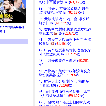
京暗中军援伊朗 📝 (
63,066
次)
38. 川习会 北京安保如战场 川普
留“接班指示信” 📝 (
62,627
次)
39. 天坛成战场：“习川会”爆发踩
踏事件 📝 (
61,896
次)
生了？中共高层再清
40. 突破中共封锁 赖清德成功抵达
轮 ｜
史瓦蒂尼
🖼️
📝 (
61,871
次)
41. 川习会三大议题浮上台面 台湾
居首位
🖼️
(
61,491
次)
42. 中共个税反常高增长 贫富双杀
时代悄然到来 📝 (
60,575
次)
43. 川习会谈要点再解读 (
60,291
次)
44. 卢比奥：美对台政策没有改变
黎智英案被提及 (
59,765
次)
45. 时评人士分析“川习会”前的多
个异常现象 (
59,168
次)
46. 加州亚凯迪亚市长认罪 揭开
中共海外统战黑手 (
58,627
次)
47. 川普拔“枪” 习献上朝鲜味儿欢