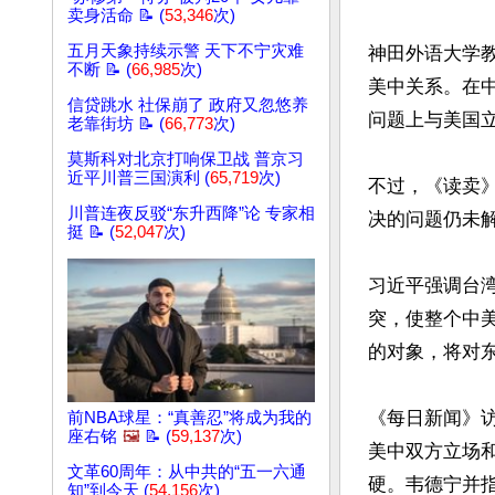
卖身活命 📝 (
53,346
次)
五月天象持续示警 天下不宁灾难
神田外语大学
不断 📝 (
66,985
次)
美中关系。在
信贷跳水 社保崩了 政府又忽悠养
问题上与美国立
老靠街坊 📝 (
66,773
次)
莫斯科对北京打响保卫战 普京习
近平川普三国演利 (
65,719
次)
不过，《读卖
川普连夜反驳“东升西降”论 专家相
决的问题仍未
挺 📝 (
52,047
次)
习近平强调台湾
突，使整个中
的对象，将对
《每日新闻》访
前NBA球星：“真善忍”将成为我的
座右铭
🖼️
📝 (
59,137
次)
美中双方立场
文革60周年：从中共的“五一六通
硬。韦德宁并
知”到今天 (
54,156
次)