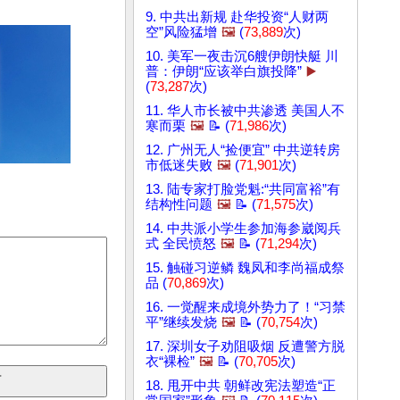
9. 中共出新规 赴华投资“人财两
空”风险猛增
🖼️
(
73,889
次)
10. 美军一夜击沉6艘伊朗快艇 川
普：伊朗“应该举白旗投降”
▶️
(
73,287
次)
11. 华人市长被中共渗透 美国人不
寒而栗
🖼️
📝 (
71,986
次)
12. 广州无人“捡便宜” 中共逆转房
市低迷失败
🖼️
(
71,901
次)
13. 陆专家打脸党魁:“共同富裕”有
结构性问题
🖼️
📝 (
71,575
次)
14. 中共派小学生参加海参崴阅兵
式 全民愤怒
🖼️
📝 (
71,294
次)
15. 触碰习逆鳞 魏凤和李尚福成祭
品 (
70,869
次)
16. 一觉醒来成境外势力了！“习禁
平”继续发烧
🖼️
📝 (
70,754
次)
17. 深圳女子劝阻吸烟 反遭警方脱
衣“裸检”
🖼️
📝 (
70,705
次)
18. 甩开中共 朝鲜改宪法塑造“正