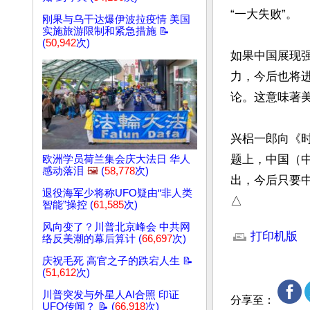
“一大失败”。

刚果与乌干达爆伊波拉疫情 美国
实施旅游限制和紧急措施 📝
(
50,942
次)
如果中国展现
力，今后也将
论。这意味著
兴梠一郎向《
题上，中国（
欧洲学员荷兰集会庆大法日 华人
感动落泪
🖼️
(
58,778
次)
出，今后只要
退役海军少将称UFO疑由“非人类
△
智能”操控 (
61,585
次)
文章网址: http://w
风向变了？川普北京峰会 中共网
打印机版
络反美潮的幕后算计 (
66,697
次)
庆祝毛死 高官之子的跌宕人生 📝
(
51,612
次)
川普突发与外星人AI合照 印证
分享至：
UFO传闻？ 📝 (
66,918
次)