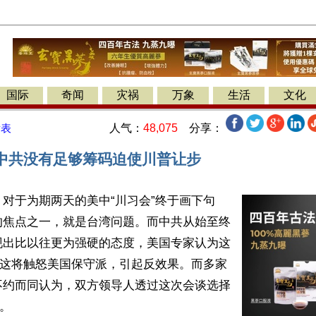
国际
奇闻
灾祸
万象
生活
文化
人气：
48,075
分享：
发表
”中共没有足够筹码迫使川普让步
对于为期两天的美中“川习会”终于画下句
的焦点之一，就是台湾问题。而中共从始至终
现出比以往更为强硬的态度，美国专家认为这
，这将触怒美国保守派，引起反效果。而多家
不约而同认为，双方领导人透过这次会谈选择
。
