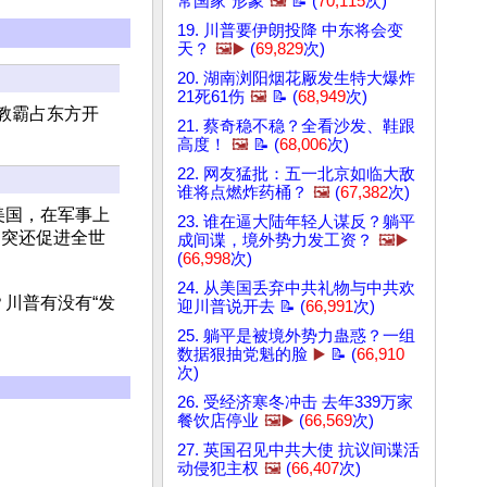
常国家”形象
🖼️
📝 (
70,115
次)
19. 川普要伊朗投降 中东将会变
天？
🖼️▶️
(
69,829
次)
20. 湖南浏阳烟花厰发生特大爆炸
21死61伤
🖼️
📝 (
68,949
次)
教霸占东方开
21. 蔡奇稳不稳？全看沙发、鞋跟
高度！
🖼️
📝 (
68,006
次)
22. 网友猛批：五一北京如临大敌
谁将点燃炸药桶？
🖼️
(
67,382
次)
美国，在军事上
23. 谁在逼大陆年轻人谋反？躺平
冲突还促进全世
成间谍，境外势力发工资？
🖼️▶️
(
66,998
次)
24. 从美国丢弃中共礼物与中共欢
？川普有没有“发
迎川普说开去 📝 (
66,991
次)
25. 躺平是被境外势力蛊惑？一组
数据狠抽党魁的脸
▶️
📝 (
66,910
次)
26. 受经济寒冬冲击 去年339万家
餐饮店停业
🖼️▶️
(
66,569
次)
27. 英国召见中共大使 抗议间谍活
动侵犯主权
🖼️
(
66,407
次)