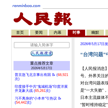
首页
要闻
内幕
时事
幽默
2026年5月17日
“台湾问题
重点推荐文章
2026年5月17日
【人民报消息】
普京急飞北京事出有因 📝 (
68,921
号。外界关注
次)
对台湾问题表
印度接手中共“鬼城机场”印度洋展
是“一大失败”
开龙象大战 (
65,261
次)
日本主流媒体
习不离身的“小本本”引热议 📝
(
54,442
次)
“暂时维持稳定”