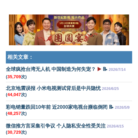
相关文章：
全球疯抢台湾无人机 中国制造为何失宠？
▶️
📝
2026/7/14
(
35,709
次)
北京地震误报 小米电视测试背后是中共隐忧
2026/6/25
(
44,047
次)
彩电销量跌回10年前 近2000家电视台濒临倒闭 📝
2026/5/9
(
48,257
次)
微信推方言采集引争议 个人隐私安全性受关注
2026/4/15
(
30,729
次)