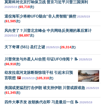
莫斯科对北京打响保卫战 普京习近平川普三国演利
(
65,719
次)
2026/5/19
退役海军少将称UFO疑由“非人类智能”操控
2026/5/19
(
61,585
次)
风向变了？川普北京峰会 中共网络反美潮的幕后算计
(
66,697
次)
2026/5/19
天下奇谭 (561) 圣灯之谜
(
26,314
次)
2026/5/19
川普突发与外星人AI合照 印证UFO传闻？ 📝
2026/5/19
(
66,918
次)
幼发拉底河龙脉断裂惊现干枯 引起末日预
言联想
🖼️
(
105,310
次)
2026/5/19
美国或更猛烈打击伊朗 谁支持伊朗 川普或跟谁急
2026/5/19
(
61,345
次)
四件大事齐发 改朝换代在即 习是最后一任 📝
2026/5/18