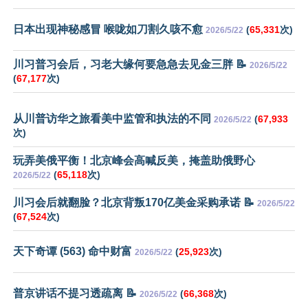
日本出现神秘感冒 喉咙如刀割久咳不愈
(
65,331
次)
2026/5/22
川习普习会后，习老大缘何要急急去见金三胖 📝
2026/5/22
(
67,177
次)
从川普访华之旅看美中监管和执法的不同
(
67,933
2026/5/22
次)
玩弄美俄平衡！北京峰会高喊反美，掩盖助俄野心
(
65,118
次)
2026/5/22
川习会后就翻脸？北京背叛170亿美金采购承诺 📝
2026/5/22
(
67,524
次)
天下奇谭 (563) 命中财富
(
25,923
次)
2026/5/22
普京讲话不提习透疏离 📝
(
66,368
次)
2026/5/22