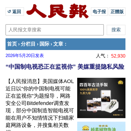
↺ 返回 
电子报
正體版
首页
分栏目
国际
文章
›
›
›
：
2026年5月20日
发表
人气：
52,930
“中国制电视恐正在监视你” 美媒重提隐私风险
【人民报消息】美国媒体AOL
近日以“你的中国制电视可能
正在监视你”为题报导，网路
安全公司Bitdefender调查发
现，部分中国制造智能电视可
能在用户不知情情况下扫瞄家
庭网路设备，并搜集相关数