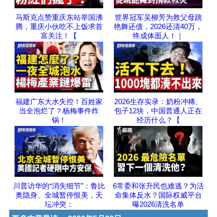
马斯克点赞重庆东站举国沸
世界冠军吴柳芳为救父母跳
腾，重庆小伙吃不上饭求首
艳舞还债，2026还清40万，
富关注！【
终成体面人！｜
福建广东大水失控！百姓家
2026生存实录：奶粉冲稀、
当全泡烂了？杨梅事件炸
包子12块，中国普通人正在
锅！
经历什么？【
川普访华的“消失细节”：鲁比
6常委和张升民也难逃？为活
奥隐身、全城暂停恨美，天
命集体反水？国际权威平台
坛冲突：
曝2026清洗名单