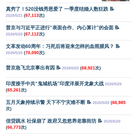
真穷了！520没钱秀恩爱了 一季度结婚人数狂跌 📝
(
67,113
次)
2026/5/21
普京与习近平正进行“表面合作、内心算计”的会面 📝
(
67,112
次)
2026/5/20
文革发动60周年：习死后将迎来怎样的血雨腥风？ 📝
(
70,090
次)
2026/5/20
普京急飞北京事出有因 📝
(
68,921
次)
2026/5/20
印度接手中共“鬼城机场”印度洋展开龙象大战
2026/5/20
(
65,261
次)
五月天象持续示警 天下不宁灾难不断 📝
(
66,985
2026/5/20
次)
信贷跳水 社保崩了 政府又忽悠养老靠街坊 📝
2026/5/20
(
66,773
次)