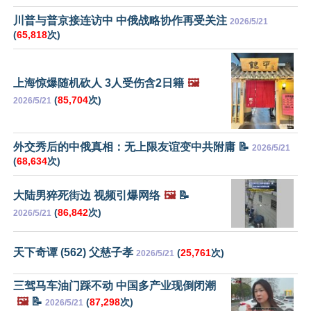
川普与普京接连访中 中俄战略协作再受关注
2026/5/21
(
65,818
次)
上海惊爆随机砍人 3人受伤含2日籍
🖼️
(
85,704
次)
2026/5/21
外交秀后的中俄真相：无上限友谊变中共附庸 📝
2026/5/21
(
68,634
次)
大陆男猝死街边 视频引爆网络
🖼️
📝
(
86,842
次)
2026/5/21
天下奇谭 (562) 父慈子孝
(
25,761
次)
2026/5/21
三驾马车油门踩不动 中国多产业现倒闭潮
🖼️
📝
(
87,298
次)
2026/5/21