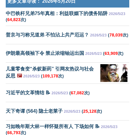
更多文章导读：
2026年5月20日
中巴铁杆兄弟75年真相：利益联姻下的债务陷阱
2026/5/23
(
64,823
次)
普京与习称兄道弟 不怕沾上共产厄运？
(
78,039
次)
2026/5/23
伊朗最高领袖下令 禁止浓缩铀运出国
(
63,909
次)
2026/5/23
儿童零食变“杀蚁新药” 引网友热议与社会
反思
🖼️
(
109,178
次)
2026/5/23
习近平的文革情结 📝
(
67,082
次)
2026/5/23
天下奇谭 (564) 隐士老莱子
(
25,128
次)
2026/5/23
习如晚年斯大林一样怀疑所有人 下场如何 📝
2026/5/23
(
66,793
次)