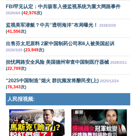
FBI罕见认定：中共骇客入侵监视系统为重大网路事件
(
42,576
次)
2026/4/4
监视美军潜艇？中共“透明海洋”布局曝光！
2026/3/30
(
41,556
次)
出售芬太尼原料 2家中国制药公司和6人被美国起诉
(
23,949
次)
2026/3/26
担忧网路安全风险 美国德州审查中国制医疗器械
2026/3/11
(
22,709
次)
“2025中国制造”熄火 群抗频发将酿民变(上)
2025/12/24
(
76,343
次)
人民报视频: