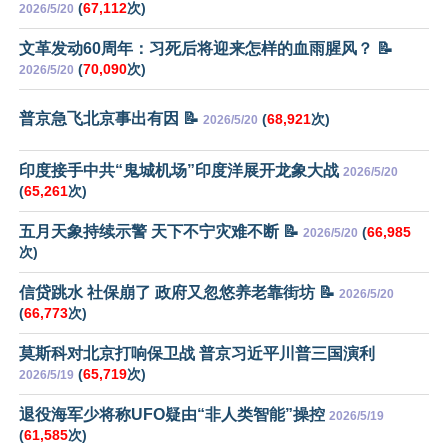
(
67,112
次)
2026/5/20
文革发动60周年：习死后将迎来怎样的血雨腥风？ 📝
(
70,090
次)
2026/5/20
普京急飞北京事出有因 📝
(
68,921
次)
2026/5/20
印度接手中共“鬼城机场”印度洋展开龙象大战
2026/5/20
(
65,261
次)
五月天象持续示警 天下不宁灾难不断 📝
(
66,985
2026/5/20
次)
信贷跳水 社保崩了 政府又忽悠养老靠街坊 📝
2026/5/20
(
66,773
次)
莫斯科对北京打响保卫战 普京习近平川普三国演利
(
65,719
次)
2026/5/19
退役海军少将称UFO疑由“非人类智能”操控
2026/5/19
(
61,585
次)