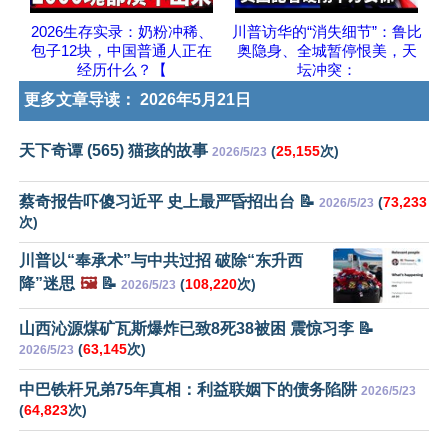
2026生存实录：奶粉冲稀、
川普访华的“消失细节”：鲁比
包子12块，中国普通人正在
奥隐身、全城暂停恨美，天
经历什么？【
坛冲突：
更多文章导读：
2026年5月21日
天下奇谭 (565) 猫孩的故事
(
25,155
次)
2026/5/23
蔡奇报告吓傻习近平 史上最严昏招出台 📝
(
73,233
2026/5/23
次)
川普以“奉承术”与中共过招 破除“东升西
降”迷思
🖼️
📝
(
108,220
次)
2026/5/23
山西沁源煤矿瓦斯爆炸已致8死38被困 震惊习李 📝
(
63,145
次)
2026/5/23
中巴铁杆兄弟75年真相：利益联姻下的债务陷阱
2026/5/23
(
64,823
次)