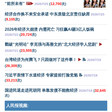
“前所未有”
🖼️▶️
(
12,700
次)
2026/7/25
经济合作换不来安全承诺 中东质疑北京责任缺席
2026/7/25
(
9,105
次)
2026年经济大崩溃 内需死亡 习狂飙AI砸3亿人饭碗
(
20,724
次)
2026/7/22
戳破“光明论” 李克强与高善文的“北大经济学人悲剧”
▶️
(
23,555
次)
2026/7/21
台湾经济为何腾飞？只因做对了这件事！
▶️
📝
2026/7/19
(
26,309
次)
习近平衷情下水道经济 专家提前打脸党魁 📝
2026/7/18
(
33,213
次)
国进民退走进死胡同 单靠发债不能救经济
(
32,645
2026/7/16
次)
人民报视频: