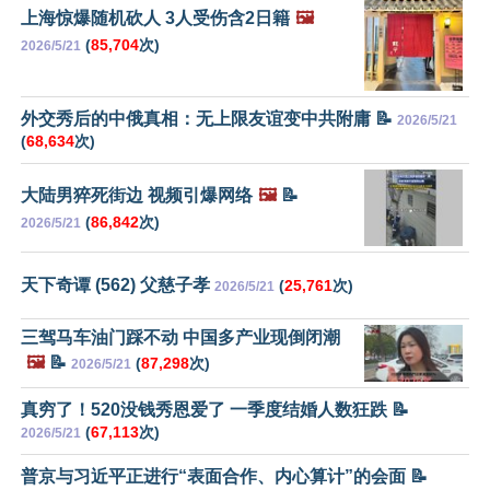
上海惊爆随机砍人 3人受伤含2日籍
🖼️
(
85,704
次)
2026/5/21
外交秀后的中俄真相：无上限友谊变中共附庸 📝
2026/5/21
(
68,634
次)
大陆男猝死街边 视频引爆网络
🖼️
📝
(
86,842
次)
2026/5/21
天下奇谭 (562) 父慈子孝
(
25,761
次)
2026/5/21
三驾马车油门踩不动 中国多产业现倒闭潮
🖼️
📝
(
87,298
次)
2026/5/21
真穷了！520没钱秀恩爱了 一季度结婚人数狂跌 📝
(
67,113
次)
2026/5/21
普京与习近平正进行“表面合作、内心算计”的会面 📝