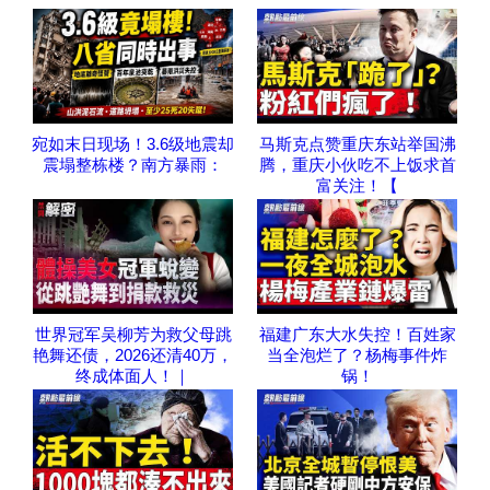
宛如末日现场！3.6级地震却
马斯克点赞重庆东站举国沸
震塌整栋楼？南方暴雨：
腾，重庆小伙吃不上饭求首
富关注！【
世界冠军吴柳芳为救父母跳
福建广东大水失控！百姓家
艳舞还债，2026还清40万，
当全泡烂了？杨梅事件炸
终成体面人！｜
锅！