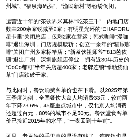
州城”、“福泉海码头”、“渔民新村”等纷纷倒闭。

运营近十年的“茶饮界米其林”“吃茶三千”，内地门店
数由200余家锐减至2家；有明星光环的“CHAFORU
星卡里”关闭总店，仅剩2家在营运；韩式咖啡“漫咖
啡”退出深圳，门店规模腰斩；创立十余年的“猫屎咖
啡”关闭广州多家标竿店；“新茶饮祖师爷”“813芭依
珊”退出广州，深圳旗舰店停业；拥有近30年历史的
“CoCo都可”半年关店超400家；老牌连锁“悸动烧仙
草”门店跌破千家。

与此同时，餐饮消费客单价也在下滑。以2025年第
三季度为例，全国餐饮大盘人均消费33元，较前两
年下降23.6%，45座重点城市中，仅北京人均消费
还超过百元，80%的城市不足50元。餐饮堂食客单
价已接近2015年的水平，“一夜回到十年前”。

可见，老百姓的手里真的是没有钱了，连吃饭也是