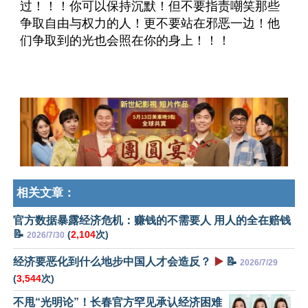
过！！！你可以保持沉默！但不要指责嘲笑那些
争取自由与权力的人！更不要站在邪恶一边！他
们争取到的光也会照在你的身上！！！
相关文章：
官方数据暴露经济危机：赚钱的不需要人 用人的全在赔钱
📝
(
2,104
次)
2026/7/30
经济要恶化到什么地步中国人才会造反？
▶️
📝
2026/7/29
(
3,544
次)
不甩“光明论”！长春官方罕见承认经济困难