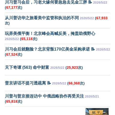
川习普习会后，习老大缘何要急急去见金三胖 📝
2026/5/22
(
67,177
次)
从川普访华之旅看美中监管和执法的不同
(
67,933
2026/5/22
次)
玩弄美俄平衡！北京峰会高喊反美，掩盖助俄野心
(
65,118
次)
2026/5/22
川习会后就翻脸？北京背叛170亿美金采购承诺 📝
2026/5/22
(
67,524
次)
天下奇谭 (563) 命中财富
(
25,923
次)
2026/5/22
普京讲话不提习透疏离 📝
(
66,368
次)
2026/5/22
川普与普京接连访中 中俄战略协作再受关注
2026/5/21
(
65,818
次)