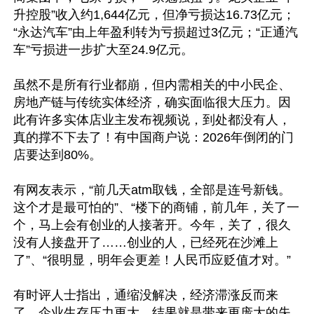
升控股”收入约1,644亿元，但净亏损达16.73亿元；
“永达汽车”由上年盈利转为亏损超过3亿元；“正通汽
车”亏损进一步扩大至24.9亿元。

虽然不是所有行业都崩，但内需相关的中小民企、
房地产链与传统实体经济，确实面临很大压力。因
此有许多实体店业主发布视频说，到处都没有人，
真的撑不下去了！有中国商户说：2026年倒闭的门
店要达到80%。

有网友表示，“前几天atm取钱，全部是连号新钱。
这个才是最可怕的”、“楼下的商铺，前几年，关了一
个，马上会有创业的人接著开。今年，关了，很久
没有人接盘开了……创业的人，已经死在沙滩上
了”、“很明显，明年会更差！人民币应贬值才对。”

有时评人士指出，通缩没解决，经济滞涨反而来
了，企业生存压力更大，结果就是带来更庞大的失