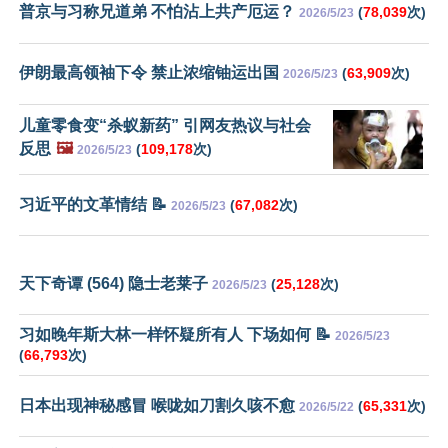
普京与习称兄道弟 不怕沾上共产厄运？
(
78,039
次)
2026/5/23
伊朗最高领袖下令 禁止浓缩铀运出国
(
63,909
次)
2026/5/23
儿童零食变“杀蚁新药” 引网友热议与社会
反思
🖼️
(
109,178
次)
2026/5/23
习近平的文革情结 📝
(
67,082
次)
2026/5/23
天下奇谭 (564) 隐士老莱子
(
25,128
次)
2026/5/23
习如晚年斯大林一样怀疑所有人 下场如何 📝
2026/5/23
(
66,793
次)
日本出现神秘感冒 喉咙如刀割久咳不愈
(
65,331
次)
2026/5/22