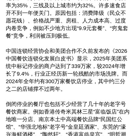
率为35%，三线及以上城市约为32%。许多速食店
开不到一年便关门。原因包括：消费降级（民众不
愿花钱）、价格战严重、房租、人力成本高、过度
内卷竞争，例如不少地方出现“9.9元套餐”、“穷鬼套
餐”竞争，利润被压到极低。

中国连锁经营协会和美团合作不久前发布的《2026
中国餐饮连锁化发展白皮书》显示，2025年美团系
统中标记停业的商户达到了339万家，较2024年增
长了9.4%，行业正经历新一轮残酷的市场洗牌。而
2024年全年约有300万家餐饮店停业，其中约三分
之二的店铺撑不过两年。

倒闭停业的餐厅也包括不少经营了几十年的老字号
餐饮商家。例如香港传奇米其林三星“富临饭店”在内
地唯一分店、南京本土中高端餐饮品牌“民国红公
馆”、“华强北地标”老字号“金皇廷酒家”、东莞的“濠
兴海鲜酒楼”、“陶然轩”、“香港富临皇宫”、“明哲潮