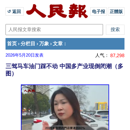
↺ 返回 
电子报
正體版
首页
分栏目
万象
文章
›
›
›
：
2026年5月20日
发表
人气：
87,298
三驾马车油门踩不动 中国多产业现倒闭潮（多
图）