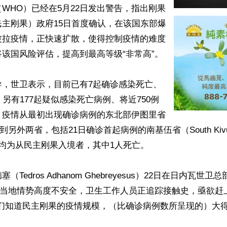
WHO）已经在5月22日发出警告，指出刚果
主刚果）政府15日首度确认，在该国东部爆
波拉疫情，正快速扩散，使得控制疫情的难度
该国风险评估，提高到最高等级“非常高”。

导，世卫表示，目前已有7起确诊感染死亡、
，另有177起疑似感染死亡病例、将近750例
；疫情从最初出现确诊病例的东北部伊图里省
扩大到另外两省，包括21日确诊首起病例的南基伍省（South Ki
均为从民主刚果入境者，其中1人死亡。

Tedros Adhanom Ghebreyesus）22日在日内瓦世
”，当地情势高度不安全，卫生工作人员正追踪接触史，亟欲赶
们知道民主刚果的疫情规模，（比确诊病例数所呈现的）大得多