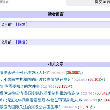
读者留言
2月前
【回复】
2月前
【回复】
相关文章
情确诊破千例 已有267人死亡
(
35,086
次)
2026/6/24
：刚果民主共和国的伊波拉疫情“迅速蔓延”
(
56,101
次)
2026/5/23
情 你需要知道的六件事
(
53,139
次)
2026/5/22
爆伊波拉疫情 美国实施旅游限制和紧急措施
📝
(
50,942
次
2026/5/19
36）清道光年间爆发霍乱后 神秘乞丐现身救人
📝
(
85,266
2025/4/23
猴痘为国际关注的突发公共卫生事件
(
11,191
次)
2024/8/15