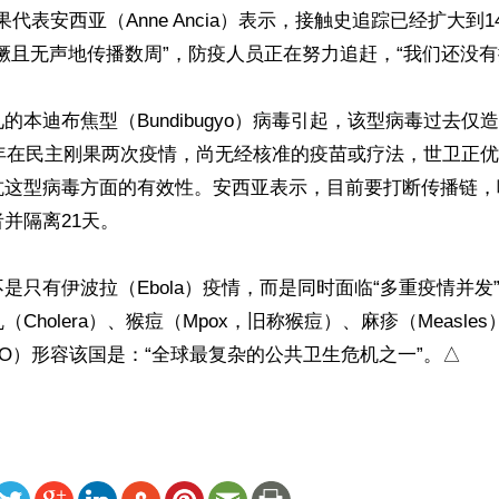
代表安西亚（Anne Ancia）表示，接触史追踪已经扩大到1
獗且无声地传播数周”，防疫人员正在努力追赶，“我们还没有控
的本迪布焦型（Bundibugyo）病毒引起，该型病毒过去仅造
2年在民主刚果两次疫情，尚无经核准的疫苗或疗法，世卫正
抗这型病毒方面的有效性。安西亚表示，目前要打断传播链，
并隔离21天。

是只有伊波拉（Ebola）疫情，而是同时面临“多重疫情并发
Cholera）、猴痘（Mpox，旧称猴痘）、麻疹（Measle
O）形容该国是：“全球最复杂的公共卫生危机之一”。△
ww.renminbao.com/rmb/articles/2026/5/24/95298.html