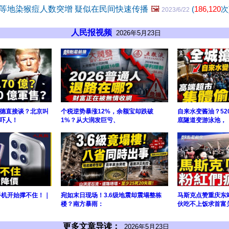
等地染猴痘人数突增 疑似在民间快速传播
🖼️
(
186,120
次
2023/6/22
人民报视频
2026年5月23日
德直接谈？北京叫
个税逆势暴涨12%，余额宝却跌破
自来水变酱油？52
吓人！
1%？从大润发巨亏、
底隧道变游泳池，
手机开始撑不住！｜
宛如末日现场！3.6级地震却震塌整栋
马斯克点赞重庆东
楼？南方暴雨：
伙吃不上饭求首富
更多文章导读：
2026年5月23日