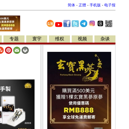
简体
-
正體
-
手机版
-
电子报
专题
寰宇
维权
视频
杂谈