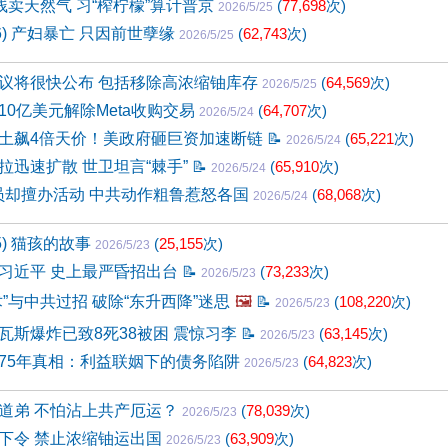
贱卖天然气 习“榨柠檬”算计普京
(
77,698
次)
2026/5/25
66) 产妇暴亡 只因前世孽缘
(
62,743
次)
2026/5/25
议将很快公布 包括移除高浓缩铀库存
(
64,569
次)
2026/5/25
款10亿美元解除Meta收购交易
(
64,707
次)
2026/5/24
土飙4倍天价！美政府砸巨资加速断链
📝
(
65,221
次)
2026/5/24
拉迅速扩散 世卫坦言“棘手”
📝
(
65,910
次)
2026/5/24
会员却擅办活动 中共动作粗鲁惹怒各国
(
68,068
次)
2026/5/24
5) 猫孩的故事
(
25,155
次)
2026/5/23
习近平 史上最严昏招出台
📝
(
73,233
次)
2026/5/23
”与中共过招 破除“东升西降”迷思
🖼️
📝
(
108,220
次)
2026/5/23
瓦斯爆炸已致8死38被困 震惊习李
📝
(
63,145
次)
2026/5/23
75年真相：利益联姻下的债务陷阱
(
64,823
次)
2026/5/23
道弟 不怕沾上共产厄运？
(
78,039
次)
2026/5/23
下令 禁止浓缩铀运出国
(
63,909
次)
2026/5/23