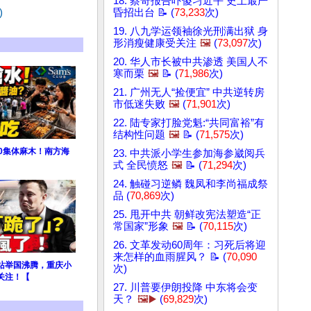
18. 蔡奇报告吓傻习近平 史上最严
)
昏招出台 📝 (
73,233
次)
19. 八九学运领袖徐光刑满出狱 身
形消瘦健康受关注
🖼️
(
73,097
次)
20. 华人市长被中共渗透 美国人不
寒而栗
🖼️
📝 (
71,986
次)
21. 广州无人“捡便宜” 中共逆转房
市低迷失败
🖼️
(
71,901
次)
22. 陆专家打脸党魁:“共同富裕”有
结构性问题
🖼️
📝 (
71,575
次)
0集体麻木！南方海
23. 中共派小学生参加海参崴阅兵
式 全民愤怒
🖼️
📝 (
71,294
次)
24. 触碰习逆鳞 魏凤和李尚福成祭
品 (
70,869
次)
25. 甩开中共 朝鲜改宪法塑造“正
常国家”形象
🖼️
📝 (
70,115
次)
26. 文革发动60周年：习死后将迎
来怎样的血雨腥风？ 📝 (
70,090
站举国沸腾，重庆小
次)
关注！【
27. 川普要伊朗投降 中东将会变
天？
🖼️▶️
(
69,829
次)