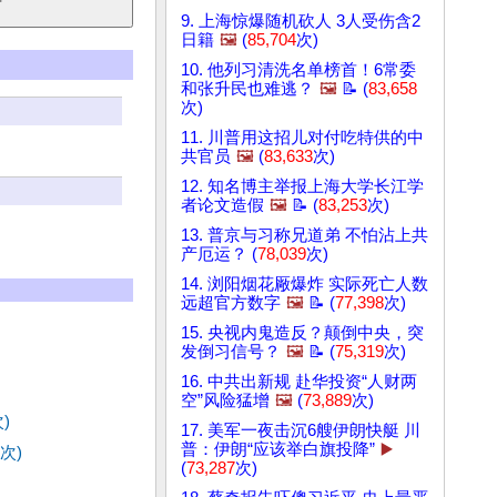
9. 上海惊爆随机砍人 3人受伤含2
日籍
🖼️
(
85,704
次)
10. 他列习清洗名单榜首！6常委
和张升民也难逃？
🖼️
📝 (
83,658
次)
11. 川普用这招儿对付吃特供的中
共官员
🖼️
(
83,633
次)
12. 知名博主举报上海大学长江学
者论文造假
🖼️
📝 (
83,253
次)
13. 普京与习称兄道弟 不怕沾上共
产厄运？ (
78,039
次)
14. 浏阳烟花厰爆炸 实际死亡人数
远超官方数字
🖼️
📝 (
77,398
次)
15. 央视内鬼造反？颠倒中央，突
发倒习信号？
🖼️
📝 (
75,319
次)
16. 中共出新规 赴华投资“人财两
空”风险猛增
🖼️
(
73,889
次)
)
17. 美军一夜击沉6艘伊朗快艇 川
普：伊朗“应该举白旗投降”
▶️
次)
(
73,287
次)