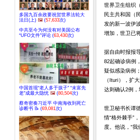
世界卫生组织（
民主共和国（民
多国九百余政要祝贺世界法轮大
法日(上)
🖼️
(
57,633
次)
发的新一波伊
中共至今为何没有对美国公布
增加，世卫已将
“UFO文件”评论 (
63,430
次)
据自由时报报
82起确诊病例
疑似感染病例
（Ituri），
中国首现“老人多于孩子” “未富先
达则确认2例，
老”成最大隐忧
🖼️
(
80,504
次)
蔡奇密奏习近平 中南海收到死亡
世卫秘书长谭德塞（
诊断书 📝 (
69,081
次)
情“格外棘手
度。他说，“我