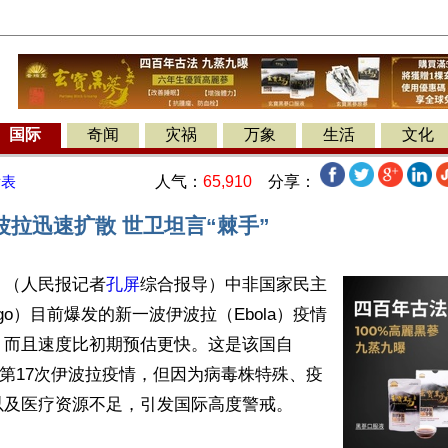
国际
奇闻
灾祸
万象
生活
文化
人气：
65,910
分享：
发表
波拉迅速扩散 世卫坦言“棘手”
】（人民报记者
孔屏
综合报导）中非国家民主
ngo）目前爆发的新一波伊波拉（Ebola）疫情
而且速度比初期预估更快。这是该国自 
来的 第17次伊波拉疫情，但因为病毒株特殊、疫
及医疗资源不足，引发国际高度警戒。
