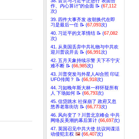
38. 普京与习近平正进行“表面合
作、内心算计”的会面 📝 (
67,112
次)
39. 四件大事齐发 改朝换代在即
习是最后一任 📝 (
67,093
次)
40. 习近平的文革情结 📝 (
67,082
次)
41. 从美国丢弃中共礼物与中共欢
迎川普说开去 📝 (
66,991
次)
42. 五月天象持续示警 天下不宁灾
难不断 📝 (
66,985
次)
43. 川普突发与外星人AI合照 印证
UFO传闻？ 📝 (
66,918
次)
44. 习如晚年斯大林一样怀疑所有
人 下场如何 📝 (
66,793
次)
45. 信贷跳水 社保崩了 政府又忽
悠养老靠街坊 📝 (
66,773
次)
46. 风向变了？川普北京峰会 中共
网络反美潮的幕后算计 (
66,697
次)
47. 英国召见中共大使 抗议间谍活
动侵犯主权
🖼️
(
66,407
次)