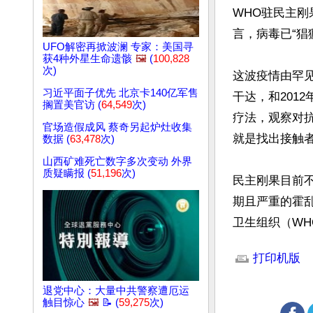
WHO驻民主刚果
言，病毒已“猖
UFO解密再掀波澜 专家：美国寻
获4种外星生命遗骸
🖼️
(
100,828
次)
这波疫情由罕见
习近平面子优先 北京卡140亿军售
干达，和201
搁置美官访 (
64,549
次)
疗法，观察对
官场造假成风 蔡奇另起炉灶收集
就是找出接触者
数据 (
63,478
次)
山西矿难死亡数字多次变动 外界
质疑瞒报 (
51,196
次)
民主刚果目前不
期且严重的霍乱（
卫生组织（WH
文章网址: http://w
打印机版
退党中心：大量中共警察遭厄运
触目惊心
🖼️
📝 (
59,275
次)