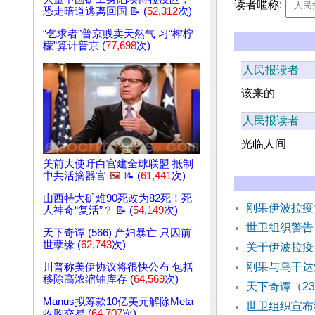
读者暱称:
恐走暗道逃离回国 📝 (
52,312
次)
“乞求者”普京贱卖天然气 习“榨柠
檬”算计普京 (
77,698
次)
人民报读者
该来的
人民报读者
光临人间
美前大使吁白宫建全球联盟 抵制
中共活摘器官
🖼️
📝 (
61,441
次)
山西特大矿难90死改为82死！死
刚果伊波拉疫
人神奇“复活”？ 📝 (
54,149
次)
世卫组织警告
天下奇谭 (566) 产妇暴亡 只因前
世孽缘 (
62,743
次)
关于伊波拉疫
刚果与乌干达
川普称美伊协议将很快公布 包括
移除高浓缩铀库存 (
64,569
次)
天下奇谭（2
Manus拟筹款10亿美元解除Meta
世卫组织宣布
收购交易 (
64,707
次)