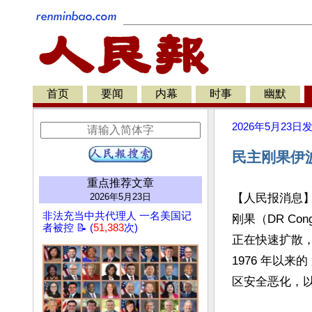
首页
要闻
内幕
时事
幽默
2026年5月23日
民主刚果伊
重点推荐文章
2026年5月23日
【人民报消息
非法充当中共代理人 一名美国记
刚果（DR Co
者被控 📝 (
51,383
次)
正在快速扩散，
1976 年以
区安全恶化，以