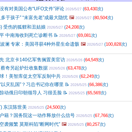
没有对美国公布“UFO文件”评论
(
63,430
次)
2026/5/27
多于孩子” “未富先老”成最大隐忧
🖼️
(
80,504
次)
2026/5/27
68) 受伤的狐貍和丑姑娘
(
24,208
次)
2026/5/27
平 中南海收到死亡诊断书
📝
(
69,081
次)
2026/5/27
掀波澜 专家：美国寻获4种外星生命遗骸
🖼️
(
100,828
次)
2026/5/27
先 北京卡140亿军售搁置美官访
(
64,549
次)
2026/5/26
 蔡奇另起炉灶收集数据
(
63,478
次)
2026/5/26
球！美智库促太空军反制中共
(
62,249
次)
2026/5/26
“以灾乱国”？习总书记你在哪里
📝
(
66,386
次)
2026/5/25
惊动俄日印朝领导人 习很丢脸
📝
(
65,569
次)
2026/5/25
7) 东汉陈世美
(
24,500
次)
2026/5/25
户籍？国务院这一动作释放什么信号
(
67,766
次)
2026/5/25
空袭频繁 莫斯科陷“断网时代”
🖼️
(
80,257
次)
2026/5/25