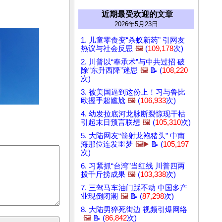
近期最受欢迎的文章
2026年5月23日
1. 儿童零食变“杀蚁新药” 引网友
热议与社会反思
🖼️
(
109,178
次)
2. 川普以“奉承术”与中共过招 破
除“东升西降”迷思
🖼️
📝 (
108,220
次)
3. 被美国逼到这份上！习与鲁比
欧握手超尴尬
🖼️
(
106,933
次)
4. 幼发拉底河龙脉断裂惊现干枯
引起末日预言联想
🖼️
(
105,310
次)
5. 大陆网友“箭射龙袍猪头” 中南
海那位连发噩梦
🖼️▶️
📝 (
105,197
次)
6. 习紧抓“台湾”当红线 川普四两
拨千斤捞成果
🖼️
(
103,338
次)
7. 三驾马车油门踩不动 中国多产
业现倒闭潮
🖼️
📝 (
87,298
次)
8. 大陆男猝死街边 视频引爆网络
🖼️
📝 (
86,842
次)