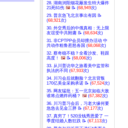
28. 湖南浏阳烟花厰发生特大爆炸
21死61伤
🖼️
📝 (
68,949
次)
29. 普京急飞北京事出有因 📝
(
68,921
次)
30. 外交秀后的中俄真相：无上限
友谊变中共附庸 📝 (
68,634
次)
31. 非CPTPP会员却擅办活动 中
共动作粗鲁惹怒各国 (
68,068
次)
32. 蔡奇稳不稳？全看沙发、鞋跟
高度！
🖼️
📝 (
68,006
次)
33. 从川普访华之旅看美中监管和
执法的不同 (
67,933
次)
34. 川习会后就翻脸？北京背叛
170亿美金采购承诺 📝 (
67,524
次)
35. 网友猛批：五一北京如临大敌
谁将点燃炸药桶？
🖼️
(
67,382
次)
36. 川习普习会后，习老大缘何要
急急去见金三胖 📝 (
67,177
次)
37. 真穷了！520没钱秀恩爱了 一
季度结婚人数狂跌 📝 (
67,113
次)