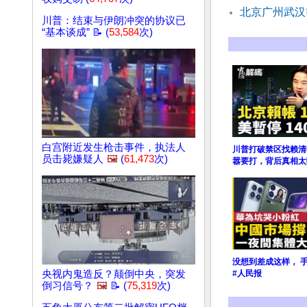
北京广州武汉
川普：结束与伊朗冲突的协议已
“基本谈成” 📝 (
53,584
次)
白宫附近发生枪击事件，执法人
川普打破禁区找赖清
员击毙嫌疑人
🖼️
(
61,473
次)
嚣要打，背后真相太
没想到差成这样， 
央视内鬼造反？颠倒中央，突发
#人民报
倒习信号？
🖼️
📝 (
75,319
次)