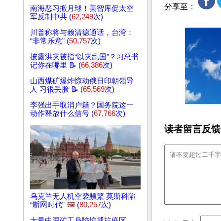
分享至：
南海恶习搬月球！美智库促太空
军反制中共 (
62,249
次)
川普称将与赖清德通话，台湾：
“非常乐意” (
50,757
次)
披露洪灾被指“以灾乱国”？习总书
记你在哪里 📝 (
66,386
次)
山西煤矿爆炸惊动俄日印朝领导
人 习很丢脸 📝 (
65,569
次)
李强出手取消户籍？国务院这一
动作释放什么信号 (
67,766
次)
读者留言反馈
乌克兰无人机空袭频繁 莫斯科陷
“断网时代”
🖼️
(
80,257
次)
大量中国矿工身陷埃博拉疫区，