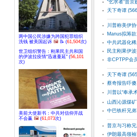
“乞求者”普京
天下奇谭 (5
川普称美伊协
Manus拟筹
两中国公民涉嫌为跨国犯罪组织
洗钱 被美国起诉
🖼️
📝 (
61,504
次)
中共武器化稀
民主刚果伊波
世卫组织警告：刚果民主共和国
的伊波拉疫情“迅速蔓延” (
56,101
非CPTPP
次)
天下奇谭 (56
蔡奇报告吓傻
川普以“奉承术
山西沁源煤矿
中巴铁杆兄弟
美前大使新书：中共对信仰开战
不会赢
🖼️
(
61,073
次)
普京与习称兄
伊朗最高领袖