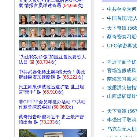
五角大厦公布第二批解密UFO档
案 情报官员详述奇遇 (
54,656
次)
中共至今为何
中国首现“老人
天下奇谭 (5
蔡奇密奏习近
UFO解密再
“为法轮功骄傲”加国亚省政要贺大
习近平面子优
法日
🖼️
(
60,704
次)
官场造假成风
中共武器化稀土飙4倍天价！美政
府砸巨资加速断链 📝 (
65,221
次)
南海恶习搬月
民主刚果伊波拉迅速扩散 世卫坦
披露洪灾被指
言“棘手” 📝 (
65,910
次)
山西煤矿爆炸
非CPTPP会员却擅办活动 中共动
作粗鲁惹怒各国 (
68,068
次)
天下奇谭 (56
蔡奇报告吓傻习近平 史上最严昏
李强出手取消
招出台 📝 (
73,233
次)
乌克兰无人机