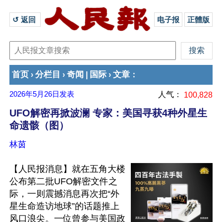
↺ 返回 
电子报
正體版
首页
分栏目
奇闻
国际
文章
›
›
|
›
：
2026年5月26日
发表
人气：
100,828
UFO解密再掀波澜 专家：美国寻获4种外星生
命遗骸（图）
林茵
【人民报消息】就在五角大楼
公布第二批UFO解密文件之
际，一则震撼消息再次把“外
星生命造访地球”的话题推上
风口浪尖。一位曾参与美国政