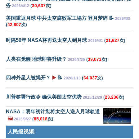
务
(
30,637
次)
2026/4/12
美国重返月球 中共太空腐败军工塌方 登月梦碎 📝
2026/4/3
(
42,807
次)
时隔50年 NASA将再送太空人到月球
(
21,627
次)
2026/4/1
人类在觉醒 地球即将升级？
(
39,071
次)
2026/3/25
四种外星人被揭开？
▶️
📝
(
64,037
次)
2026/1/13
川普签署行政令 确保美国太空优势
(
23,236
次)
2025/12/20
NASA：明年初计划将太空人送入月球轨道
🖼️
(
85,018
次)
2025/9/27
人民报视频: