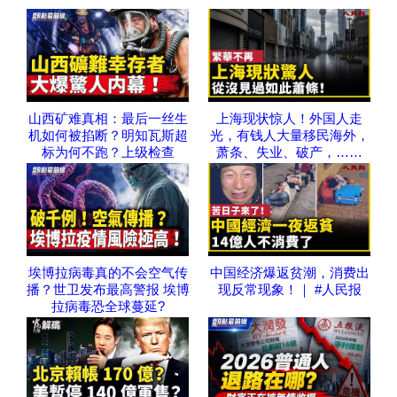
山西矿难真相：最后一丝生
上海现状惊人！外国人走
机如何被掐断？明知瓦斯超
光，有钱人大量移民海外，
标为何不跑？上级检查
萧条、失业、破产，……
埃博拉病毒真的不会空气传
中国经济爆返贫潮，消费出
播？世卫发布最高警报 埃博
现反常现象！｜ #人民报
拉病毒恐全球蔓延?