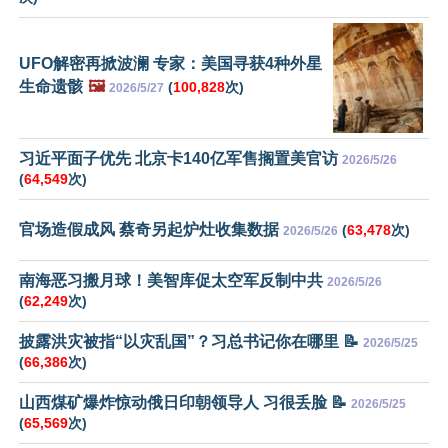
UFO解密再掀波澜 专家：美国寻获4种外星
生命遗骸
🖼️
(
100,828
次)
2026/5/27
习近平面子优先 北京卡140亿军售搁置美官访
2026/5/26
(
64,549
次)
官场造假成风 蔡奇另起炉灶收集数据
(
63,478
次)
2026/5/26
南海恶习搬月球！美智库促太空军反制中共
2026/5/26
(
62,249
次)
披露洪灾被指“以灾乱国”？习总书记你在哪里 📝
2026/5/25
(
66,386
次)
山西煤矿爆炸惊动俄日印朝领导人 习很丢脸 📝
2026/5/25
(
65,569
次)