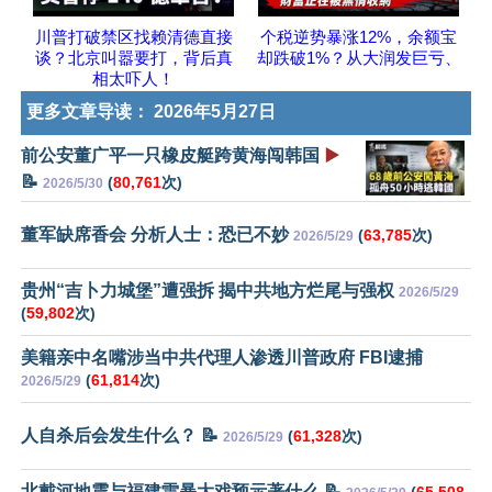
川普打破禁区找赖清德直接
个税逆势暴涨12%，余额宝
谈？北京叫嚣要打，背后真
却跌破1%？从大润发巨亏、
相太吓人！
更多文章导读：
2026年5月27日
前公安董广平一只橡皮艇跨黄海闯韩国
▶️
📝
(
80,761
次)
2026/5/30
董军缺席香会 分析人士：恐已不妙
(
63,785
次)
2026/5/29
贵州“吉卜力城堡”遭强拆 揭中共地方烂尾与强权
2026/5/29
(
59,802
次)
美籍亲中名嘴涉当中共代理人渗透川普政府 FBI逮捕
(
61,814
次)
2026/5/29
人自杀后会发生什么？ 📝
(
61,328
次)
2026/5/29
北戴河地震与福建雷暴大戏预示著什么 📝