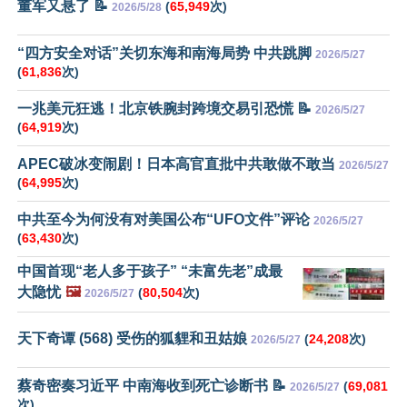
董军又悬了 📝
(
65,949
次)
2026/5/28
“四方安全对话”关切东海和南海局势 中共跳脚
2026/5/27
(
61,836
次)
一兆美元狂逃！北京铁腕封跨境交易引恐慌 📝
2026/5/27
(
64,919
次)
APEC破冰变闹剧！日本高官直批中共敢做不敢当
2026/5/27
(
64,995
次)
中共至今为何没有对美国公布“UFO文件”评论
2026/5/27
(
63,430
次)
中国首现“老人多于孩子” “未富先老”成最
大隐忧
🖼️
(
80,504
次)
2026/5/27
天下奇谭 (568) 受伤的狐貍和丑姑娘
(
24,208
次)
2026/5/27
蔡奇密奏习近平 中南海收到死亡诊断书 📝
(
69,081
2026/5/27
次)