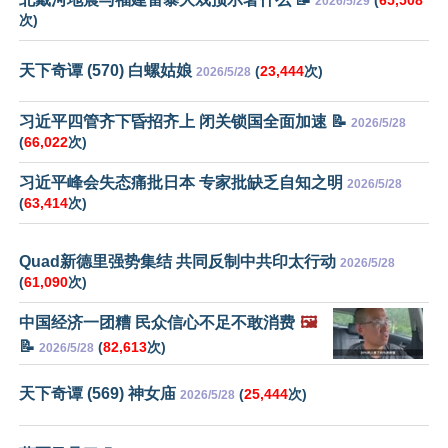
(
65,508
2026/5/29
次)
天下奇谭 (570) 白螺姑娘
(
23,444
次)
2026/5/28
习近平四管齐下昏招齐上 闭关锁国全面加速 📝
2026/5/28
(
66,022
次)
习近平峰会失态痛批日本 专家批缺乏自知之明
2026/5/28
(
63,414
次)
Quad新德里强势集结 共同反制中共印太行动
2026/5/28
(
61,090
次)
中国经济一团糟 民众信心不足不敢消费
🖼️
📝
(
82,613
次)
2026/5/28
天下奇谭 (569) 神女庙
(
25,444
次)
2026/5/28