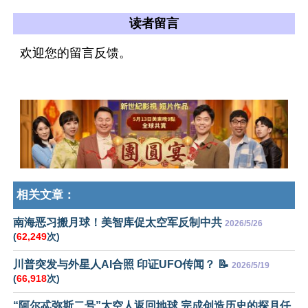
读者留言
欢迎您的留言反馈。
相关文章：
南海恶习搬月球！美智库促太空军反制中共
2026/5/26
(
62,249
次)
川普突发与外星人AI合照 印证UFO传闻？ 📝
2026/5/19
(
66,918
次)
“阿尔忒弥斯二号”太空人返回地球 完成创造历史的探月任