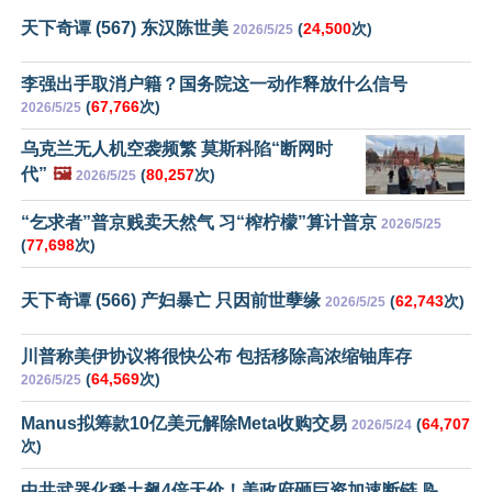
天下奇谭 (567) 东汉陈世美
(
24,500
次)
2026/5/25
李强出手取消户籍？国务院这一动作释放什么信号
(
67,766
次)
2026/5/25
乌克兰无人机空袭频繁 莫斯科陷“断网时
代”
🖼️
(
80,257
次)
2026/5/25
“乞求者”普京贱卖天然气 习“榨柠檬”算计普京
2026/5/25
(
77,698
次)
天下奇谭 (566) 产妇暴亡 只因前世孽缘
(
62,743
次)
2026/5/25
川普称美伊协议将很快公布 包括移除高浓缩铀库存
(
64,569
次)
2026/5/25
Manus拟筹款10亿美元解除Meta收购交易
(
64,707
2026/5/24
次)
中共武器化稀土飙4倍天价！美政府砸巨资加速断链 📝