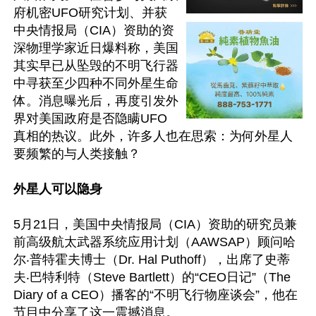
府机密UFO研究计划、并获
中央情报局（CIA）资助的资
深物理学家近日爆料称，美国
其实早已从坠毁的不明飞行器
中寻获至少四种不同外星生命
体。消息曝光后，再度引发外
界对美国政府是否隐瞒UFO
真相的热议。此外，许多人也在思索：为何外星人
要频繁的与人类接触？

外星人可以隐身
5月21日，美国中央情报局（CIA）资助的研究员兼
前高级航太武器系统应用计划（AAWSAP）顾问哈
尔‧普特霍夫博士（Dr. Hal Puthoff），出席了史蒂
夫‧巴特利特（Steve Bartlett）的“CEO日记”（The 
Diary of a CEO）播客的“不明飞行物座谈会”，他在
节目中分享了这一震撼消息。
