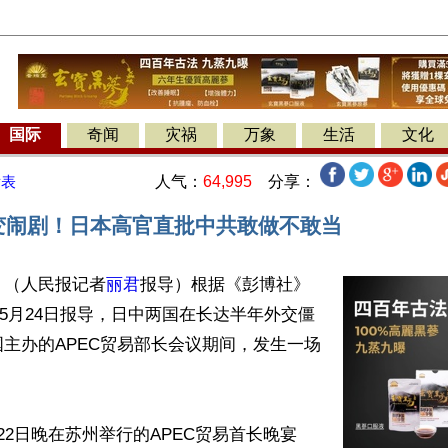
国际
奇闻
灾祸
万象
生活
文化
人气：
64,995
分享：
发表
冰变闹剧！日本高官直批中共敢做不敢当
】（人民报记者
丽君
报导）根据《彭博社》
rg）5月24日报导，日中两国在长达半年外交僵
主办的APEC贸易部长会议期间，发生一场


22日晚在苏州举行的APEC贸易首长晚宴