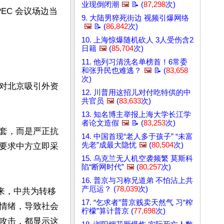
业现倒闭潮
🖼️
📝 (
87,298
次)
EC 会议场边当
9. 大陆男猝死街边 视频引爆网络
🖼️
📝 (
86,842
次)
10. 上海惊爆随机砍人 3人受伤含2
日籍
🖼️
(
85,704
次)
11. 他列习清洗名单榜首！6常委
和张升民也难逃？
🖼️
📝 (
83,658
次)
对北京吸引外资
12. 川普用这招儿对付吃特供的中
共官员
🖼️
(
83,633
次)
13. 知名博主举报上海大学长江学
者论文造假
🖼️
📝 (
83,253
次)
套，而是严正抗
14. 中国首现“老人多于孩子” “未富
先老”成最大隐忧
🖼️
(
80,504
次)
要求中方立即采
15. 乌克兰无人机空袭频繁 莫斯科
陷“断网时代”
🖼️
(
80,257
次)
16. 普京与习称兄道弟 不怕沾上共
产厄运？ (
78,039
次)
来，中共为转移
17. “乞求者”普京贱卖天然气 习“榨
情绪，导致社会
柠檬”算计普京 (
77,698
次)
攻击，都显示这