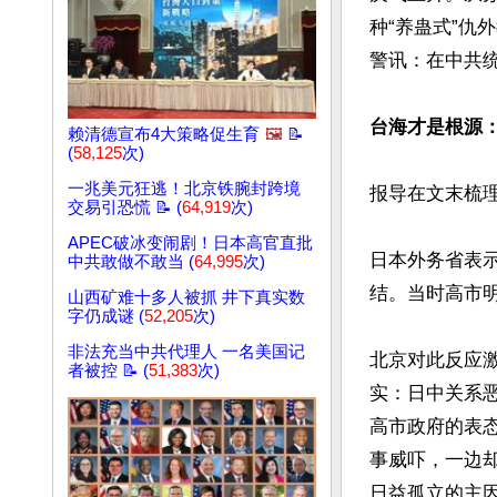
种“养蛊式”
警讯：在中共统
台海才是根源
赖清德宣布4大策略促生育
🖼️
📝
(
58,125
次)
一兆美元狂逃！北京铁腕封跨境
报导在文末梳
交易引恐慌 📝 (
64,919
次)
APEC破冰变闹剧！日本高官直批
日本外务省表示
中共敢做不敢当 (
64,995
次)
结。当时高市
山西矿难十多人被抓 井下真实数
字仍成谜 (
52,205
次)
非法充当中共代理人 一名美国记
北京对此反应
者被控 📝 (
51,383
次)
实：日中关系
高市政府的表
事威吓，一边
日益孤立的主因