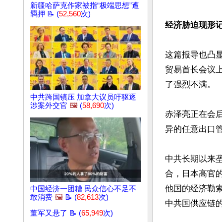
新疆哈萨克作家被指“极端思想”遭
羁押 📝 (
52,560
次)
经济胁迫现形记
这篇报导也凸显
贸易首长会议
了强烈不满。

中共跨国镇压 加拿大议员吁驱逐
涉案外交官
🖼️
(
58,690
次)
赤泽亮正在会后
异的任意出口管
中共长期以来垄
合，日本高官
他国的经济勒索
中国经济一团糟 民众信心不足不
敢消费
🖼️
📝 (
82,613
次)
中共国供应链的
董军又悬了 📝 (
65,949
次)