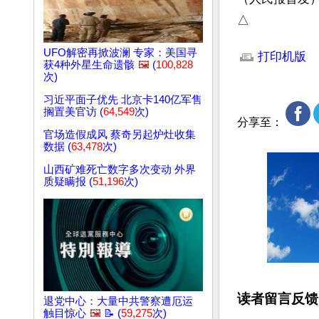
△
文章网址: http://w
UFO解密再掀波澜 专家：美国寻
打印机版
获4种外星生命遗骸
🖼️
(
100,828
次)
习近平面子优先 北京卡140亿军售
搁置美官访 (
64,549
次)
分享至：
官场造假成风 蔡奇另起炉灶收集
数据 (
63,478
次)
山西矿难死亡数字多次变动 外界
质疑瞒报 (
51,196
次)
读者留言反馈
退党中心：大量中共警察遭厄运
触目惊心
🖼️
📝 (
59,275
次)