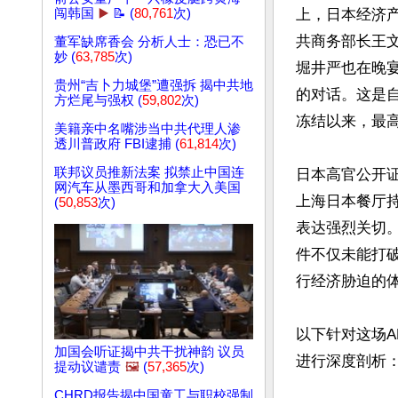
闯韩国
▶️
📝 (
80,761
次)
上，日本经济
共商务部长王
董军缺席香会 分析人士：恐已不
妙 (
63,785
次)
堀井严也在晚
贵州“吉卜力城堡”遭强拆 揭中共地
的对话。这是自
方烂尾与强权 (
59,802
次)
冻结以来，最高
美籍亲中名嘴涉当中共代理人渗
透川普政府 FBI逮捕 (
61,814
次)
联邦议员推新法案 拟禁止中国连
日本高官公开
网汽车从墨西哥和加拿大入美国
上海日本餐厅
(
50,853
次)
表达强烈关切
件不仅未能打
行经济胁迫的体
以下针对这场
加国会听证揭中共干扰神韵 议员
进行深度剖析：
提动议谴责
🖼️
(
57,365
次)
CHRD报告揭中国童工与职校强制