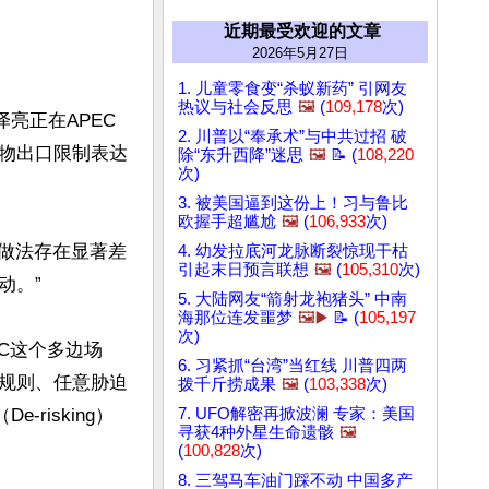
近期最受欢迎的文章
2026年5月27日
1. 儿童零食变“杀蚁新药” 引网友
热议与社会反思
🖼️
(
109,178
次)
亮正在APEC
2. 川普以“奉承术”与中共过招 破
物出口限制表达
除“东升西降”迷思
🖼️
📝 (
108,220
次)
3. 被美国逼到这份上！习与鲁比
欧握手超尴尬
🖼️
(
106,933
次)
行做法存在显著差
4. 幼发拉底河龙脉断裂惊现干枯
引起末日预言联想
🖼️
(
105,310
次)
。”

5. 大陆网友“箭射龙袍猪头” 中南
海那位连发噩梦
🖼️▶️
📝 (
105,197
次)
C这个多边场
6. 习紧抓“台湾”当红线 川普四两
规则、任意胁迫
拨千斤捞成果
🖼️
(
103,338
次)
risking）
7. UFO解密再掀波澜 专家：美国
寻获4种外星生命遗骸
🖼️


(
100,828
次)
8. 三驾马车油门踩不动 中国多产