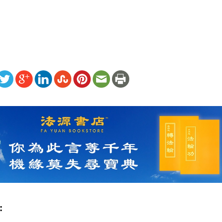
ww.renminbao.com/rmb/articles/2026/5/27/95330.html
: