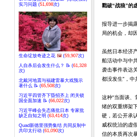
实习问题 (
51,698
次)
戳破“战狼”的
报导进一步揭
局的机会，却因
虽然日本经济
生命绽放奇迹之花
🖼️
(
59,907
次)
船活动中与中
人自杀后会发生什么？ 📝 (
61,328
袭击事件表达关
次)
都没发生”，中
北戴河地震与福建雷暴大戏预示
著什么 📝 (
65,508
次)
习近平四管齐下昏招齐上 闭关锁
这种“当面谈
国全面加速 📝 (
66,022
次)
绪的双重绑架
习近平峰会失态痛批日本 专家批
硬，若公开承
缺乏自知之明 (
63,414
次)
威权统治的虚
Quad新德里强势集结 共同反制中
共印太行动 (
61,090
次)
信的本质再次暴