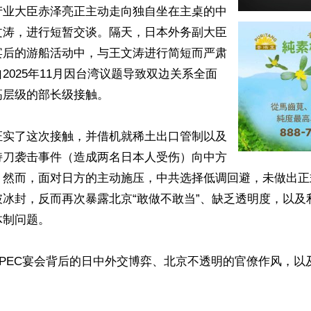
产业大臣赤泽亮正主动走向独自坐在主桌的中
文涛，进行短暂交谈。隔天，日本外务副大臣
宴后的游船活动中，与王文涛进行简短而严肃
2025年11月因台湾议题导致双边关系全面
层级的部长级接触。

证实了这次接触，并借机就稀土出口管制以及
持刀袭击事件（造成两名日本人受伤）向中方
。然而，面对日方的主动施压，中共选择低调回避，未做出正
破冰封，反而再次暴露北京“敢做不敢当”、缺乏透明度，以及
制问题。

APEC宴会背后的日中外交博弈、北京不透明的官僚作风，以

