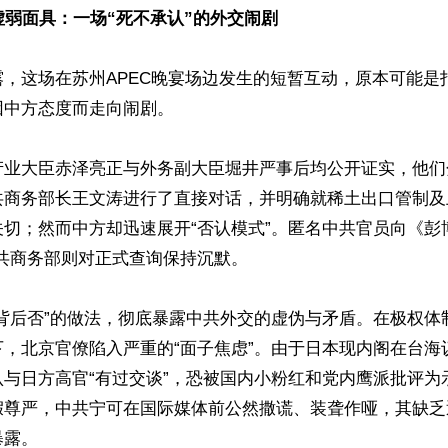
虚弱面具：一场“死不承认”的外交闹剧
露，这场在苏州APEC晚宴场边发生的短暂互动，原本可能是
中方态度而走向闹剧。

产业大臣赤泽亮正与外务副大臣堀井严事后均公开证实，他们
共商务部长王文涛进行了直接对话，并明确就稀土出口管制及
切；然而中方却迅速展开“否认模式”。匿名中共官员向《彭
共商务部则对正式查询保持沉默。

、背后否”的做法，彻底暴露中共外交的虚伪与矛盾。在极权体
下，北京官僚陷入严重的“面子焦虑”。由于日本现内阁在台海
认与日方高官“有过交谈”，恐被国内小粉红和党内鹰派批评为
假尊严，中共宁可在国际媒体前公然撒谎、装聋作哑，其缺乏
露。
