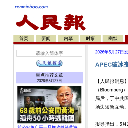
首页
要闻
内幕
时事
幽默
2026年5月27日
APEC破
重点推荐文章
2026年5月27日
【人民报消息
（Bloombe
局后，于中共国
场边短暂互动。
报导指出，5月
前公安董广平一只橡皮艇跨黄海