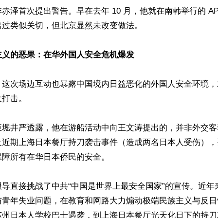
赤泽首次提出警告。早在去年 10 月，他就在南韩举行的 AP
过类似关切，但北京显然未改变做法。 

主义的恶果：在华外国人安全危机爆发
，这次场边互动也暴露中国境内日益恶化的外国人安全环境，
打击。

臣堀井严透露，他在游船活动中向王文涛提出的，并非外交客
及近期上海日本餐厅持刀袭击事件（造成两名日本人受伤），
障所有在华日本侨民的安全。

报导直接挑战了中共“中国是世界上最安全国家”的宣传。近年
与青年失业问题，在教育和网路大力煽动极端民族主义与反日
苏州日本人学校巴士遇袭，到上海日本餐厅光天化日下的持刀