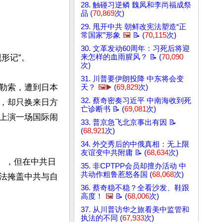
28. 触碰习逆鳞 魏凤和李尚福成祭
品 (
70,869
次)
29. 甩开中共 朝鲜改宪法塑造“正
常国家”形象
🖼️
📝 (
70,115
次)
30. 文革发动60周年：习死后将迎
记”。

来怎样的血雨腥风？ 📝 (
70,090
次)
31. 川普要伊朗投降 中东将会变
勒索，遭到日本
天？
🖼️▶️
(
69,829
次)
32. 蔡奇密奏习近平 中南海收到死
，却只换来日方
亡诊断书 📝 (
69,081
次)
上演一场国际闹
33. 普京急飞北京事出有因 📝
(
68,921
次)
34. 外交秀后的中俄真相：无上限
友谊变中共附庸 📝 (
68,634
次)
会），但在中共日
35. 非CPTPP会员却擅办活动 中
共动作粗鲁惹怒各国 (
68,068
次)
法掩盖中共与自
36. 蔡奇稳不稳？全看沙发、鞋跟
高度！
🖼️
📝 (
68,006
次)
37. 从川普访华之旅看美中监管和
执法的不同 (
67,933
次)