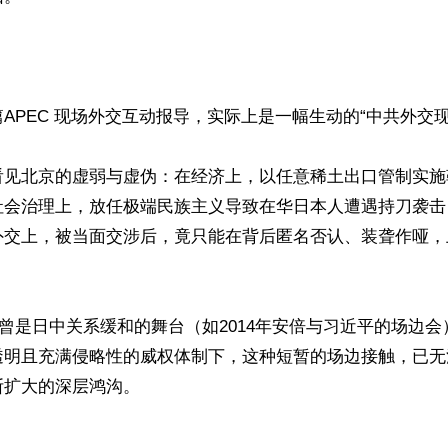
APEC 现场外交互动报导，实际上是一幅生动的“中共外交现形
看见北京的虚弱与虚伪：在经济上，以任意稀土出口管制实施
社会治理上，放任极端民族主义导致在华日本人遭遇持刀袭击
外交上，被当面交涉后，竟只能在背后匿名否认、装聋作哑，
C曾是日中关系缓和的舞台（如2014年安倍与习近平的场边
透明且充满侵略性的威权体制下，这种短暂的场边接触，已无
扩大的深层鸿沟。


