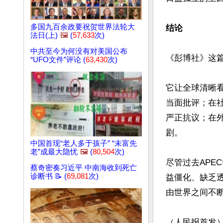
多国九百余政要祝贺世界法轮大
结论
法日(上)
🖼️
(
57,633
次)
中共至今为何没有对美国公布
《彭博社》这篇
“UFO文件”评论 (
63,430
次)
它让全球清晰
当面批评；在
严正抗议；在
剧。

中国首现“老人多于孩子” “未富先
老”成最大隐忧
🖼️
(
80,504
次)
尽管过去APE
蔡奇密奏习近平 中南海收到死亡
诊断书 📝 (
69,081
次)
益僵化、缺乏
由世界之间不断
（人民报首发）