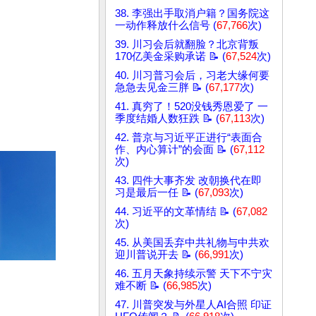
38. 李强出手取消户籍？国务院这
一动作释放什么信号 (
67,766
次)
39. 川习会后就翻脸？北京背叛
170亿美金采购承诺 📝 (
67,524
次)
40. 川习普习会后，习老大缘何要
急急去见金三胖 📝 (
67,177
次)
41. 真穷了！520没钱秀恩爱了 一
季度结婚人数狂跌 📝 (
67,113
次)
42. 普京与习近平正进行“表面合
作、内心算计”的会面 📝 (
67,112
次)
43. 四件大事齐发 改朝换代在即
习是最后一任 📝 (
67,093
次)
44. 习近平的文革情结 📝 (
67,082
次)
45. 从美国丢弃中共礼物与中共欢
迎川普说开去 📝 (
66,991
次)
46. 五月天象持续示警 天下不宁灾
难不断 📝 (
66,985
次)
47. 川普突发与外星人AI合照 印证