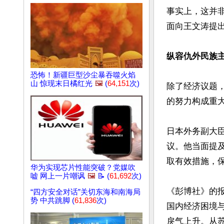
事实上，这并非
面向王文涛提出
纵容仇外民族
恐怖！新疆巨型沙尘暴吞噬火焰
山 惊现末日橘红光
🖼️
(
64,151
次)
除了经济议题
的努力构成重大
日本外务副大
议。他当面提
取有效措施，保
华为实现芯片性能突破？党媒吹
嘘 网上一片嘲讽
🖼️
📝 (
61,692
次)
《彭博社》的
“四方安全对话”关切东海和南海局
势 中共跳脚 (
61,836
次)
国内经济困境
戾气上升。从