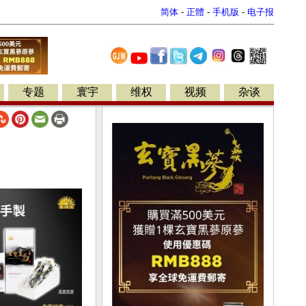
简体
-
正體
-
手机版
-
电子报
专题
寰宇
维权
视频
杂谈