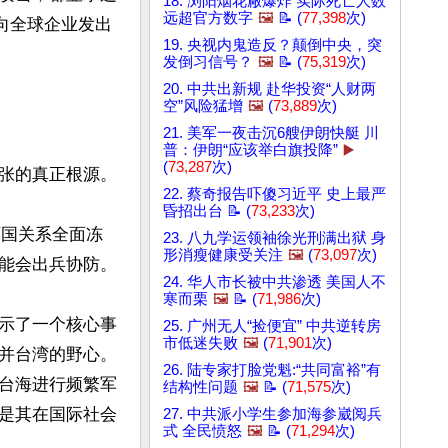
18. 浏阳烟花厰爆炸 实际死亡人数
远超官方数字
🖼️
📝 (
77,398
次)
向全球企业发出
19. 央视内鬼造反？颠倒中央，突
发倒习信号？
🖼️
📝 (
75,319
次)
20. 中共出新规 赴华投资“人财两
空”风险猛增
🖼️
(
73,889
次)
21. 美军一夜击沉6艘伊朗快艇 川
普：伊朗“应该举白旗投降”
▶️
(
73,287
次)
张的真正根源。

22. 蔡奇报告吓傻习近平 史上最严
昏招出台 📝 (
73,233
次)
两国关系全面冻
23. 八九学运领袖徐光刑满出狱 身
形消瘦健康受关注
🖼️
(
73,097
次)
能会出兵协防。

24. 华人市长被中共渗透 美国人不
寒而栗
🖼️
📝 (
71,986
次)
示了一个核心事
25. 广州无人“捡便宜” 中共逆转房
市低迷失败
🖼️
(
71,901
次)
并台湾的野心。
26. 陆专家打脸党魁:“共同富裕”有
台海进行频繁军
结构性问题
🖼️
📝 (
71,575
次)
是其在国际社会
27. 中共派小学生参加海参崴阅兵
式 全民愤怒
🖼️
📝 (
71,294
次)