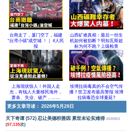
台商走了，厦门空了，福建
山西矿难真相：最后一丝生
“台湾小镇”成空城 ！｜ #人民
机如何被掐断？明知瓦斯超
报
标为何不跑？上级检查
上海现状惊人！外国人走
埃博拉病毒真的不会空气传
光，有钱人大量移民海外，
播？世卫发布最高警报 埃博
萧条、失业、破产，……
拉病毒恐全球蔓延?
更多文章导读：
2026年5月29日
天下奇谭 (572) 忍让美德积善因 累世未讼实难得
2026/6/1
(
57,135
次)