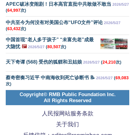
APEC破冰变闹剧！日本高官直批中共敢做不敢当
2026/5/27
(
64,997
次)
中共至今为何没有对美国公布“UFO文件”评论
2026/5/27
(
63,432
次)
中国首现“老人多于孩子” “未富先老”成最
大隐忧
🖼️
(
80,507
次)
2026/5/27
天下奇谭 (568) 受伤的狐貍和丑姑娘
(
24,210
次)
2026/5/27
蔡奇密奏习近平 中南海收到死亡诊断书 📝
(
69,083
2026/5/27
次)
Copyright© RMB Public Foundation Inc.
All Rights Reserved
人民报网站服务条款
关于我们