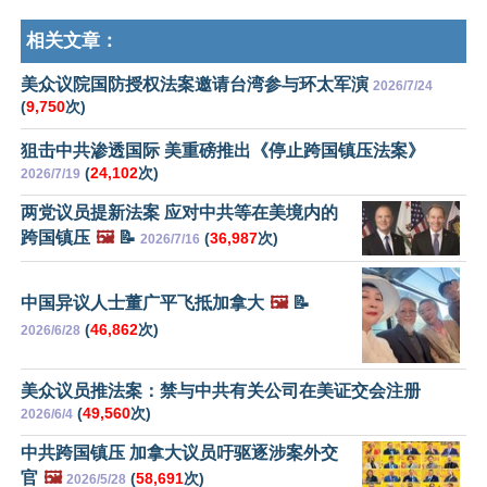
相关文章：
美众议院国防授权法案邀请台湾参与环太军演
2026/7/24
(
9,750
次)
狙击中共渗透国际 美重磅推出《停止跨国镇压法案》
(
24,102
次)
2026/7/19
两党议员提新法案 应对中共等在美境内的
跨国镇压
🖼️
📝
(
36,987
次)
2026/7/16
中国异议人士董广平飞抵加拿大
🖼️
📝
(
46,862
次)
2026/6/28
美众议员推法案：禁与中共有关公司在美证交会注册
(
49,560
次)
2026/6/4
中共跨国镇压 加拿大议员吁驱逐涉案外交
官
🖼️
(
58,691
次)
2026/5/28