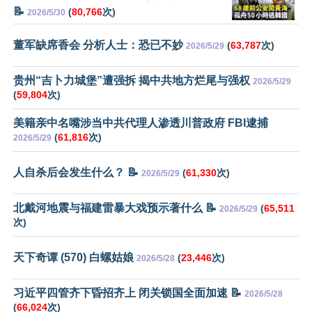
📝
(
80,766
次)
2026/5/30
董军缺席香会 分析人士：恐已不妙
(
63,787
次)
2026/5/29
贵州“吉卜力城堡”遭强拆 揭中共地方烂尾与强权
2026/5/29
(
59,804
次)
美籍亲中名嘴涉当中共代理人渗透川普政府 FBI逮捕
(
61,816
次)
2026/5/29
人自杀后会发生什么？ 📝
(
61,330
次)
2026/5/29
北戴河地震与福建雷暴大戏预示著什么 📝
(
65,511
2026/5/29
次)
天下奇谭 (570) 白螺姑娘
(
23,446
次)
2026/5/28
习近平四管齐下昏招齐上 闭关锁国全面加速 📝
2026/5/28
(
66,024
次)