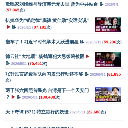
歌唱家刘维维与导演蔡元元去世 曾为中共站台 📝
2026/6/1
(
57,865
次)
扒掉华为“韬定律”底裤 黄仁勋“实话实说”
▶️
📝
(
97,181
次)
2026/6/1
翻车了！习近平时代学术大跃进崩盘 📝
(
59,236
次)
2026/5/31
德云社“大地震” 杨鹤通犯大忌饭碗被砸
▶️
📝
(
75,451
次)
2026/5/31
张升民言辞透军队向习表忠行动还不够 📝
(
61,895
2026/5/31
次)
两千张六四照首曝光 台湾是下一个天安门
？
▶️
📝
(
100,438
次)
2026/5/31
天下奇谭 (571) 特立独行的妖怪
(
22,688
次)
2026/5/31