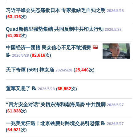
习近平峰会失态痛批日本 专家批缺乏自知之明
2026/5/28
(
63,416
次)
Quad新德里强势集结 共同反制中共印太行动
2026/5/28
(
61,092
次)
中国经济一团糟 民众信心不足不敢消费
🖼️
📝
(
82,616
次)
2026/5/28
天下奇谭 (569) 神女庙
(
25,446
次)
2026/5/28
董军又悬了 📝
(
65,952
次)
2026/5/28
“四方安全对话”关切东海和南海局势 中共跳脚
2026/5/27
(
61,838
次)
一兆美元狂逃！北京铁腕封跨境交易引恐慌 📝
2026/5/27
(
64,921
次)