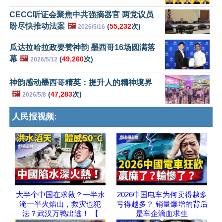
CECC听证会聚焦中共强摘器官 两党议员
盼尽快推动法案
🖼️
(
55,232
次)
2026/5/16
瓜达拉哈拉政要赞神韵 墨西哥16场圆满落
幕
🖼️
(
49,260
次)
2026/5/12
神韵感动墨西哥精英：提升人的精神境界
🖼️
(
47,283
次)
2026/5/8
人民报视频:
大半个中国在求救？一半水
2026中国电车为何卖得越多
淹一半火焰山，救灾也犯
亏得越多？ 销量爆增的背后
法？武汉万鸭出逃！ 【
是车企滴血求生