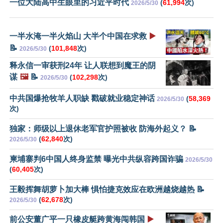
一位大陆高中生眼里的习近平时代
(
61,994
次)
2026/5/30
一半水淹一半火焰山 大半个中国在求救
▶️
📝
(
101,848
次)
2026/5/30
释永信一审获刑24年 让人联想到魔王的阴
谋
🖼️
📝
(
102,298
次)
2026/5/30
中共国爆抢牧羊人职缺 戳破就业稳定神话
(
58,369
2026/5/30
次)
独家：师级以上退休老军官护照被收 防海外起义？ 📝
(
62,840
次)
2026/5/30
柬埔寨判6中国人终身监禁 曝光中共纵容跨国诈骗
2026/5/30
(
60,405
次)
王毅挥舞胡萝卜加大棒 惧怕捷克效应在欧洲越烧越热 📝
(
62,678
次)
2026/5/30
前公安董广平一只橡皮艇跨黄海闯韩国
▶️