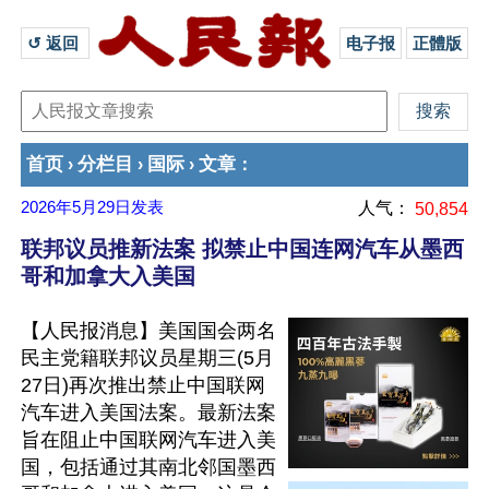
↺ 返回 
电子报
正體版
首页
分栏目
国际
文章
›
›
›
：
2026年5月29日
发表
人气：
50,854
联邦议员推新法案 拟禁止中国连网汽车从墨西
哥和加拿大入美国
【人民报消息】美国国会两名
民主党籍联邦议员星期三(5月
27日)再次推出禁止中国联网
汽车进入美国法案。最新法案
旨在阻止中国联网汽车进入美
国，包括通过其南北邻国墨西