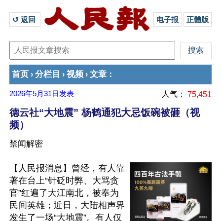
↺ 返回 
电子报
正體版
首页
分栏目
视频
文章
›
›
›
：
2026年5月31日
发表
人气：
75,451
德云社“大地震” 杨鹤通犯大忌饭碗被砸（视
频）
禁闻解密
【人民报消息】曾经，有人靠
著在台上“针砭时弊、大骂贪
官”红遍了大江南北，被奉为
民间英雄；近日，大陆相声界
发生了一场“大地震”。有人仅