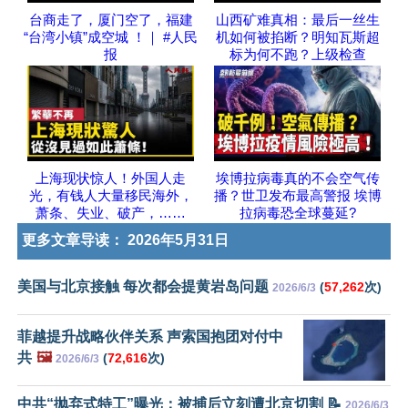
台商走了，厦门空了，福建
山西矿难真相：最后一丝生
“台湾小镇”成空城 ！｜ #人民
机如何被掐断？明知瓦斯超
报
标为何不跑？上级检查
上海现状惊人！外国人走
埃博拉病毒真的不会空气传
光，有钱人大量移民海外，
播？世卫发布最高警报 埃博
萧条、失业、破产，……
拉病毒恐全球蔓延?
更多文章导读：
2026年5月31日
美国与北京接触 每次都会提黄岩岛问题
(
57,262
次)
2026/6/3
菲越提升战略伙伴关系 声索国抱团对付中
共
🖼️
(
72,616
次)
2026/6/3
中共“抛弃式特工”曝光：被捕后立刻遭北京切割 📝
2026/6/3