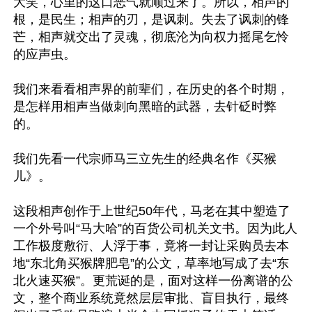
大笑，心里的这口恶气就顺过来了。所以，相声的
根，是民生；相声的刃，是讽刺。失去了讽刺的锋
芒，相声就交出了灵魂，彻底沦为向权力摇尾乞怜
的应声虫。

我们来看看相声界的前辈们，在历史的各个时期，
是怎样用相声当做刺向黑暗的武器，去针砭时弊
的。

我们先看一代宗师马三立先生的经典名作《买猴
儿》。

这段相声创作于上世纪50年代，马老在其中塑造了
一个外号叫“马大哈”的百货公司机关文书。因为此人
工作极度敷衍、人浮于事，竟将一封让采购员去本
地“东北角买猴牌肥皂”的公文，草率地写成了去“东
北火速买猴”。更荒诞的是，面对这样一份离谱的公
文，整个商业系统竟然层层审批、盲目执行，最终