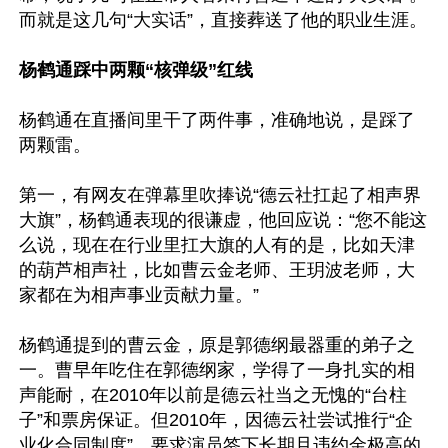
而就是这几句“大实话”，直接葬送了他的职业生涯。

杨鹤通踩中两颗“核弹级”红线
杨鹤通在直播间里干了两件事，准确地说，是踩了
两颗雷。

第一，有网友在弹幕里吹捧说“德云社扛起了相声界
大旗”，杨鹤通表现的很谦虚，他回应说：“您不能这
么说，现在在行业里扛大旗的人有的是，比如天津
的葫芦相声社，比如曹云金老师、王玥波老师，大
家都在为相声事业贡献力量。”

杨鹤通提到的曹云金，原是郭德纲最器重的弟子之
一。曹早年吃住在郭德纲家，学得了一身扎实的相
声能耐，在2010年以前是德云社当之无愧的“台柱
子”和票房保证。但2010年，因德云社尝试推行“企
业化合同制度”，要求演员签下长期且违约金极高的