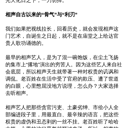
光天化日之下，一刀切掉。

相声自古以来的“骨气”与“利刃”
我们如果把视线拉长，回看历史，就会发现相声这
门艺术，自诞生之日起，就不是在庙堂之上给达官
贵人歌功诵德的。

最早的相声艺人，是为了混一碗饱饭，在尘土飞扬
的集市上“撂地”演出的穷苦人。因为这些艺人来自社
会底层，所以相声天生就带著一种对权贵的讥讽和
调侃。老百姓在生活中受了官府的欺压、遭了世道
的白眼，心里憋屈没地方说理，怎么办？大家选择
去听相声。

相声艺人把那些贪官污吏、土豪劣绅、市侩小人全
部编进段子里，用最直白、最辛辣的语言，把这些
权贵的虚伪和丑态剥的一丝不挂。老百姓听了哈哈