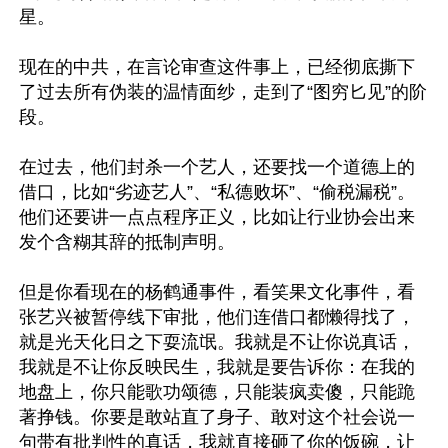
星。

现在的中共，在言论审查这件事上，已经彻底撕下
了过去所有伪装的温情面纱，走到了“图穷匕见”的阶
段。

在过去，他们封杀一个艺人，还要找一个道德上的
借口，比如“劣迹艺人”、“私德败坏”、“偷税漏税”。
他们还要讲一点点程序正义，比如让行业协会出来
发个含糊其辞的抵制声明。

但是你看现在的杨鹤通事件，看笑果文化事件，看
张艺兴被暂停线下审批，他们连借口都懒得找了，
就是光天化日之下耍流氓。我就是不让你说真话，
我就是不让你反映民生，我就是要告诉你：在我的
地盘上，你只能歌功颂德，只能装疯卖傻，只能跪
著挣钱。你要是敢站直了身子、敢对这个社会说一
句带有批判性的真话，我就直接砸了你的饭碗，让