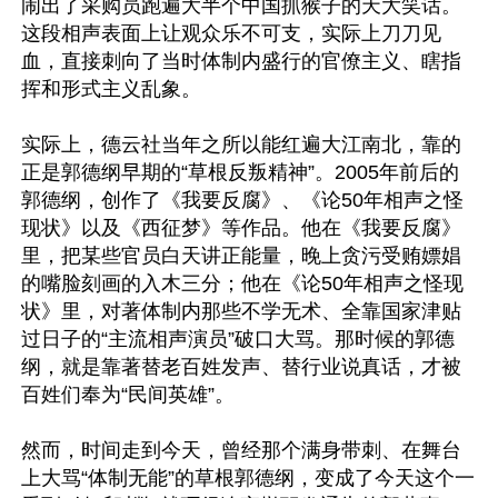
闹出了采购员跑遍大半个中国抓猴子的天大笑话。
这段相声表面上让观众乐不可支，实际上刀刀见
血，直接刺向了当时体制内盛行的官僚主义、瞎指
挥和形式主义乱象。

实际上，德云社当年之所以能红遍大江南北，靠的
正是郭德纲早期的“草根反叛精神”。2005年前后的
郭德纲，创作了《我要反腐》、《论50年相声之怪
现状》以及《西征梦》等作品。他在《我要反腐》
里，把某些官员白天讲正能量，晚上贪污受贿嫖娼
的嘴脸刻画的入木三分；他在《论50年相声之怪现
状》里，对著体制内那些不学无术、全靠国家津贴
过日子的“主流相声演员”破口大骂。那时候的郭德
纲，就是靠著替老百姓发声、替行业说真话，才被
百姓们奉为“民间英雄”。

然而，时间走到今天，曾经那个满身带刺、在舞台
上大骂“体制无能”的草根郭德纲，变成了今天这个一