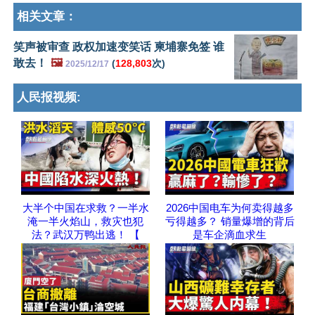
相关文章：
笑声被审查 政权加速变笑话 柬埔寨免签 谁
敢去！
🖼️
(
128,803
次)
2025/12/17
人民报视频:
大半个中国在求救？一半水
2026中国电车为何卖得越多
淹一半火焰山，救灾也犯
亏得越多？ 销量爆增的背后
法？武汉万鸭出逃！ 【
是车企滴血求生