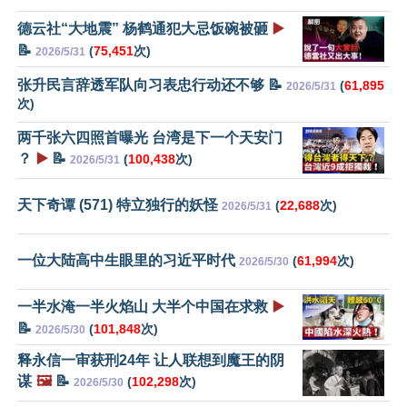
德云社“大地震” 杨鹤通犯大忌饭碗被砸
▶️
📝
(
75,451
次)
2026/5/31
张升民言辞透军队向习表忠行动还不够 📝
(
61,895
2026/5/31
次)
两千张六四照首曝光 台湾是下一个天安门
？
▶️
📝
(
100,438
次)
2026/5/31
天下奇谭 (571) 特立独行的妖怪
(
22,688
次)
2026/5/31
一位大陆高中生眼里的习近平时代
(
61,994
次)
2026/5/30
一半水淹一半火焰山 大半个中国在求救
▶️
📝
(
101,848
次)
2026/5/30
释永信一审获刑24年 让人联想到魔王的阴
谋
🖼️
📝
(
102,298
次)
2026/5/30