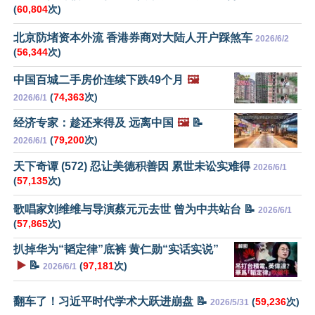
(
60,804
次)
北京防堵资本外流 香港券商对大陆人开户踩煞车
2026/6/2
(
56,344
次)
中国百城二手房价连续下跌49个月
🖼️
(
74,363
次)
2026/6/1
经济专家：趁还来得及 远离中国
🖼️
📝
(
79,200
次)
2026/6/1
天下奇谭 (572) 忍让美德积善因 累世未讼实难得
2026/6/1
(
57,135
次)
歌唱家刘维维与导演蔡元元去世 曾为中共站台 📝
2026/6/1
(
57,865
次)
扒掉华为“韬定律”底裤 黄仁勋“实话实说”
▶️
📝
(
97,181
次)
2026/6/1
翻车了！习近平时代学术大跃进崩盘 📝
(
59,236
次)
2026/5/31