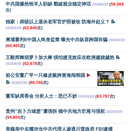
中共国爆抢牧羊人职缺 戳破就业稳定神话
(
58,369
2026/5/30
次)
独家：师级以上退休老军官护照被收 防海外起义？ 📝
(
62,840
次)
2026/5/30
柬埔寨判6中国人终身监禁 曝光中共纵容跨国诈骗
2026/5/30
(
60,405
次)
王毅挥舞胡萝卜加大棒 惧怕捷克效应在欧洲越烧越热 📝
(
62,678
次)
2026/5/30
前公安董广平一只橡皮艇跨黄海闯韩国
▶️
📝
(
80,766
次)
2026/5/30
董军缺席香会 分析人士：恐已不妙
(
63,787
次)
2026/5/29
贵州“吉卜力城堡”遭强拆 揭中共地方烂尾与强权
2026/5/29
(
59,804
次)
美籍亲中名嘴涉当中共代理人渗透川普政府 FBI逮捕