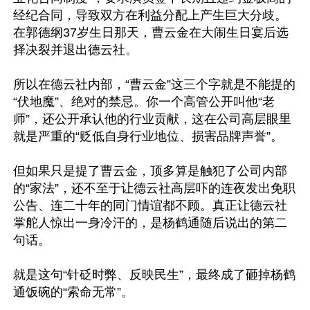
经纪合同，导致双方在利益分配上产生巨大分歧。
在郭德纲37岁生日那天，曹云金在大闹生日宴后选
择决裂并退出德云社。

所以在德云社内部，“曹云金”这三个字就是不能提的
“伏地魔”、绝对的禁忌。你一个高管公开叫他“老
师”，还公开承认他的行业贡献，这在公司高层眼里
就是严重的“贬低自身行业地位、损害品牌声誉”。

但如果只是提了曹云金，顶多算是触犯了公司内部
的“家法”，还不至于让德云社高层吓的连夜发出免职
公告、连二十年的同门情谊都不顾。真正让德云社
掌舵人惊出一身冷汗的，是杨鹤通随后说出的第二
句话。

就是这句“针砭时弊、反映民生”，最终成了砸掉杨鹤
通饭碗的“索命无常”。
