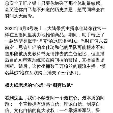
总安全了吧？错！只要你触碰了那个体制最敏感、
甚至连你自己都不知道的历史禁忌，惩罚同样会在
瞬间从天而降。

2022年6月3号晚上，大陆带货主播李佳琦像往常一
样在直播间里卖力地推销商品。期间，助手端上了
一款造型类似于“坦克”的冰淇淋蛋糕。当时正值六四
前夕，尽管年轻的李佳琦和他的团队可能根本不知
道那段被历史教科书无情抹去的血色记忆，但直播
后台的AI审查系统却在瞬间拉响警报，直播被当场
切断。随后，这位坐拥数千万粉丝的顶流主播，“莫
名其妙”地在互联网上消失了三个多月。

权力纸老虎的“心虚”与“图穷匕见”
看到这里，我们不禁要问一个最核心、最本质的问
题：一个宣称拥有道路自信、理论自信、制度自
信、文化自信的庞大政权；一个掌握著军队、警