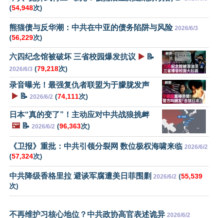
(
54,948
次)
熊猫债与反华潮：中共在中亚的债务陷阱与风险
2026/6/3
(
56,229
次)
六四纪念馆被破坏 三省校园爆发抗议
▶️
📝
(
79,218
次)
2026/6/3
录音曝光！最强复仇者联盟为于朦胧发声
▶️
📝
(
74,111
次)
2026/6/2
日本“真的变了”！主动应对中共战狼挑衅
🖼️
📝
(
96,363
次)
2026/6/2
《卫报》重批：中共引领分裂网 数位极权海啸来临
2026/6/2
(
57,324
次)
中共降级香格里拉 避谈军腐遭美日菲围剿
(
55,539
2026/6/2
次)
不再维护习核心地位？中共政协高官表述诡异
2026/6/2