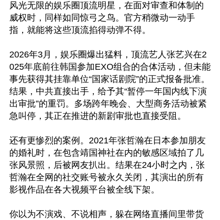
风光无限的娱乐圈顶流明星，在面对审查和体制的
威权时，同样如同惊弓之鸟。官方稍微动一动手
指，就能将这些顶流掐得动弹不得。

2026年3月，娱乐圈爆出猛料，顶流艺人张艺兴在2
025年底前往韩国参加EXO组合的合体活动，但未能
事先获得其挂靠单位“国家话剧院”的正式报备批准。
结果，中共直接出手，给予其“暂停一年国内线下演
出审批”的重罚。多场跨年晚会、大型商务活动被紧
急叫停，其正在推进的新剧审批也直接受阻。

还有更惨烈的案例。2021年张哲瀚在日本参加朋友
的婚礼时，在包含靖国神社在内的敏感区域拍了几
张风景照，后被网友扒出。结果在24小时之内，张
哲瀚在全网的社交账号被永久关闭，其演出的所有
影视作品在各大视频平台被全线下架。

你以为不演戏、不说相声，躲在网络直播间里带货