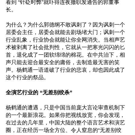
看到 “针砭时弊”就吓得连夜撤职发通告的郭董事
长。

为什么？为什么郭德纲不敢讽刺了？因为讽刺一个
居委会主任，居委会就能去剧场堵大门；讽刺一个
行业乱象，行业协会就能让你全网消失。当相声艺
术被剥离了社会批判性，它就从一把寒光闪闪的匕
首，退化成了一团软绵绵的棉花。在中共治下，相
声只能去迎合最安全的庸俗，去制造最无害的笑
声。杨鹤通一语道破了行业的悲哀，却也因此成了
这个行业的祭品。

全演艺行业的 “无差别绞杀”
杨鹤通的遭遇，只是中国当前庞大言论审查机制下
的一个最新浪花。如果你把视线放宽，你会发现，
在过去的几年里，中国大陆的整个语言艺术和演艺
圈，正在经历一场全方位、令人窒息的“无差别绞