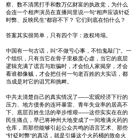
察、数不清黑打手和数万亿财富的执政党，为什么
会连一个相声演员在直播间里说一句“相声应该针砭
时弊、反映民生”都容不下？ 它们到底在怕什么？

答案其实很简单，只有四个字：政权垮塌。

中国有一句古话，叫“不做亏心事，不怕鬼敲门”。一
个组织，只有当它在骨子里极度心虚，当它的底层
逻辑充满了谎言与欺骗时，才会怕人家揭穿，才会
看谁都像贼，才会把任何一句老百姓的大实话，都
当成是对它的诅咒和挑衅。

中共太清楚自己的真实情况了——宏观经济下行的
压力、地方债务的连环暴雷、青年失业率的居高不
下、底层百姓生活的举步维艰——这些实实在在的
民生痛点，早已将神州大地变成了一间堆满火药的
仓库，而那些能够引起公众共鸣的语言艺术、那些
“针砭时弊”的真话，就是引爆这个火药桶的致命火