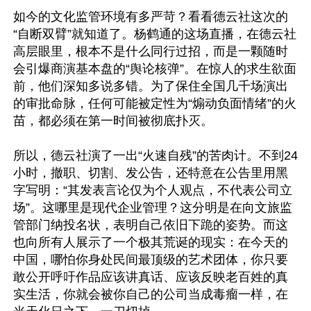
如今的文化监管环境有多严苛？看看德云社这次的
“自断双臂”就知道了。杨鹤通的这场直播，在德云社
高层眼里，根本不是什么同行过招，而是一颗随时
会引爆商演基本盘的“舆论核弹”。在惊人的求生欲面
前，他们深知多说多错。为了保住全国几千场演出
的审批命脉，任何可能被定性为“煽动负面情绪”的火
苗，都必须在第一时间被彻底扑灭。

所以，德云社演了一出“火速自残”的苦肉计。不到24
小时，撤职、切割、发公告，还特意在公告里用黑
字写明：“其发表言论仅为个人观点，不代表公司立
场”。这哪里是现代企业管理？这分明是在向文旅监
管部门纳投名状，表明自己依旧下跪的姿势。而这
也向所有人展示了一个极其荒诞的现实：在今天的
中国，哪怕你身处民间最顶级的艺术团体，你只要
敢公开呼吁作品应该讲真话、应该反映老百姓的真
实生活，你就会被你自己的公司当成毒瘤一样，在