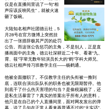
仅是在直播间里说了一句“相
声应该反映民生”，就被火速
砸了饭碗。

大陆知名相声社团德云社，5
月28号在官方微博上突然挂
出了一张措辞极其严厉的处罚
公告。而这张公告惩罚的主角，不是别人，正是直
播画面中的主角，德云社深耕近二十年、看著“九、
霄、筱”字辈无数年轻演员长大的“鹤”字科大师兄、
德云社相声传习班教学主任——杨鹤通。

他被全面撤职了。不仅教学主任的头衔被一撸到
底，连联合演出队队长的职务也被无限期暂停。他
到底干了什么伤天害理的勾当？是偷税漏税了，还
是私生活暴雷了？真实的答案出乎所有人的意料，
他只是在自己的个人直播间里，面对网友发出的弹
幕，说了几句在正常人看来再普通不过的“大实话”。