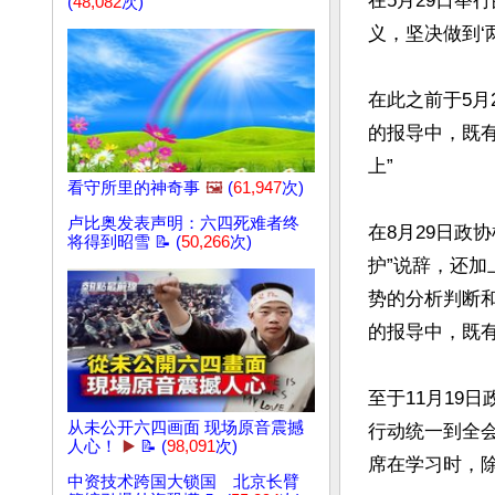
在5月29日举
(
48,082
次)
义，坚决做到‘
在此之前于5月
的报导中，既有
上”

看守所里的神奇事
🖼️
(
61,947
次)
卢比奥发表声明：六四死难者终
在8月29日政
将得到昭雪 📝 (
50,266
次)
护”说辞，还加
势的分析判断和
的报导中，既有
至于11月19
从未公开六四画面 现场原音震撼
行动统一到全
人心！
▶️
📝 (
98,091
次)
席在学习时，除
中资技术跨国大锁国 北京长臂