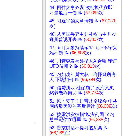
44. 四件大事齐发 改朝换代在即
习是最后一任 📝 (
67,095
次)
45. 习近平的文革情结 📝 (
67,083
次)
46. 从美国丢弃中共礼物与中共欢
迎川普说开去 📝 (
66,992
次)
47. 五月天象持续示警 天下不宁灾
难不断 📝 (
66,986
次)
48. 川普突发与外星人AI合照 印证
UFO传闻？ 📝 (
66,919
次)
49. 习如晚年斯大林一样怀疑所有
人 下场如何 📝 (
66,794
次)
50. 信贷跳水 社保崩了 政府又忽
悠养老靠街坊 📝 (
66,774
次)
51. 风向变了？川普北京峰会 中共
网络反美潮的幕后算计 (
66,698
次)
52. 披露洪灾被指“以灾乱国”？习
总书记你在哪里 📝 (
66,388
次)
53. 普京讲话不提习透疏离 📝
(
66,369
次)