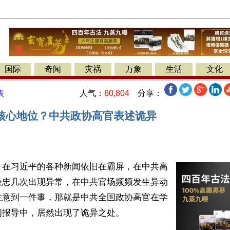
国际
奇闻
灾祸
万象
生活
文化
人气：
60,804
分享：
表
核心地位？中共政协高官表述诡异
】在习近平的各种新闻依旧在霸屏，在中共高
表忠几次出现异常，在中共官场频频发生异动
注意到一件事，那就是中共全国政协高官在学
报导中，居然出现了诡异之处。
