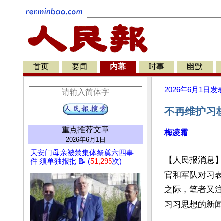
首页
要闻
内幕
时事
幽默
2026年6月1日
发
不再维护习
重点推荐文章
梅凌霜
2026年6月1日
天安门母亲被禁集体祭奠六四事
【人民报消息
件 须单独报批 📝 (
51,295
次)
官和军队对习
之际，笔者又
习习思想的新闻