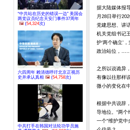
据大陆媒体报
“中共站在历史的错误一边” 美国会
月28日举行2
两党议员纪念天安门事件37周年
🖼️
(
54,324
次)
党建思想、讲
机关党组书记
护‘两个确立’
政治站位，……
之所以说诡异
六四周年 赖清德呼吁北京正视历
有像以往那样说
史并承认真相
🖼️
(
54,758
次)
微小的变化在中
根据中共说辞
导地位。“两个维护”则是
一个“维护党中
中共打手在韩国对法轮功学员施
么信号？
