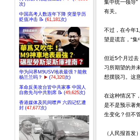
集中统一领导”
次)
有关。

中国高考人数连年下降 突显学历
贬值冲击 📝 (
61,181
次)
不过，在今年1
望是谎言，“集
但近5个月过
习所期望的并
华为问界M9USV地表最强？能救
想摆脱习。这意
杨兰兰吗？
▶️
(
74,320
次)
革命反美攻台皆中共家事 中国人
自救先与中共割席 📝 (
49,625
次)
在这种情况下，
香港媒体及民间噤声 六四记忆遭
是不是预示著
封 (
47,677
次)
生变化？但不
（人民报首发