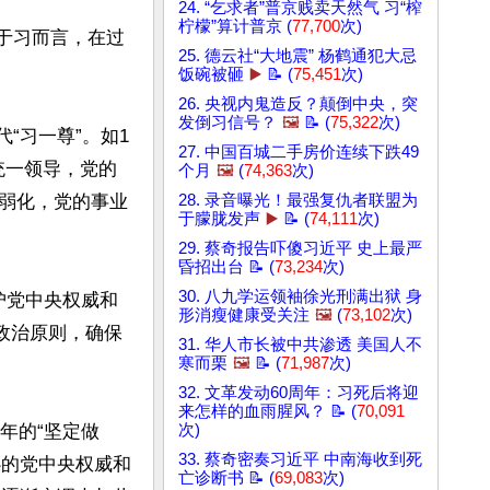
24. “乞求者”普京贱卖天然气 习“榨
柠檬”算计普京 (
77,700
次)
对于习而言，在过
25. 德云社“大地震” 杨鹤通犯大忌
饭碗被砸
▶️
📝 (
75,451
次)
26. 央视内鬼造反？颠倒中央，突
发倒习信号？
🖼️
📝 (
75,322
次)
“习一尊”。如1
27. 中国百城二手房价连续下跌49
统一领导，党的
个月
🖼️
(
74,363
次)
弱化，党的事业
28. 录音曝光！最强复仇者联盟为
于朦胧发声
▶️
📝 (
74,111
次)
29. 蔡奇报告吓傻习近平 史上最严
昏招出台 📝 (
73,234
次)
30. 八九学运领袖徐光刑满出狱 身
护党中央权威和
形消瘦健康受关注
🖼️
(
73,102
次)
政治原则，确保
31. 华人市长被中共渗透 美国人不
寒而栗
🖼️
📝 (
71,987
次)
32. 文革发动60周年：习死后将迎
来怎样的血雨腥风？ 📝 (
70,091
年的“坚定做
次)
33. 蔡奇密奏习近平 中南海收到死
心的党中央权威和
亡诊断书 📝 (
69,083
次)