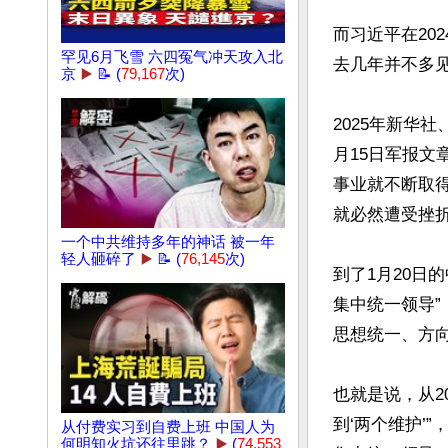
而习近平在20
罕见6月飞雪 六四冤气冲天攻入北
去几年并不多见
京
▶️
📝 (
79,167
次)
2025年新华
月15日军报文
事业就不断取
就必然遭受挫折。
一个中共维持多年的神话 被一年
轻人砸碎了
▶️
📝 (
76,145
次)
到了1月20日
集中统一领导
思想统一、方向
也就是说，从2
到‘两个维护’
从付费实习到自费上班 中国人为
何明知火坑还往里跳？
▶️
(
74,553