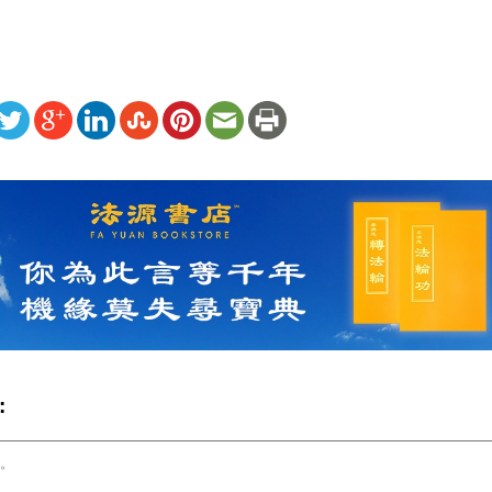
ww.renminbao.com/rmb/articles/2026/6/2/95383.html
: