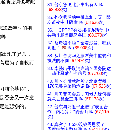
的逐渐变调也与此
34. 普京急飞北京事出有因 📝
(
68,923
次)
35. 外交秀后的中俄真相：无上限
友谊变中共附庸 📝 (
68,636
次)
025年时的期
36. 非CPTPP会员却擅办活动 中
共动作粗鲁惹怒各国 (
68,070
次)
峰。

37. 蔡奇稳不稳？全看沙发、鞋跟
高度！
🖼️
📝 (
68,008
次)
都出现了异常，
38. 从川普访华之旅看美中监管和
执法的不同 (
67,934
次)
高层为了自救而
39. 李强出手取消户籍？国务院这
一动作释放什么信号 (
67,769
次)
40. 川习会后就翻脸？北京背叛
170亿美金采购承诺 📝 (
67,525
次)
习核心地位”，
41. 川习普习会后，习老大缘何要
是否会又一次发
急急去见金三胖 📝 (
67,178
次)
定是悲惨的。

42. 普京与习近平正进行“表面合
作、内心算计”的会面 📝 (
67,115
次)
43. 真穷了！520没钱秀恩爱了 一
季度结婚人数狂跌 📝 (
67,114
次)