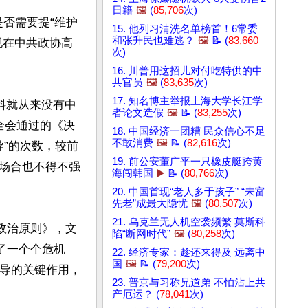
日籍
🖼️
(
85,706
次)
是否需要提“维护
15. 他列习清洗名单榜首！6常委
和张升民也难逃？
🖼️
📝 (
83,660
现在中共政协高
次)
16. 川普用这招儿对付吃特供的中
共官员
🖼️
(
83,635
次)
17. 知名博主举报上海大学长江学
料就从来没有中
者论文造假
🖼️
📝 (
83,255
次)
全会通过的《决
18. 中国经济一团糟 民众信心不足
不敢消费
🖼️
📝 (
82,616
次)
导”的次数，较前
19. 前公安董广平一只橡皮艇跨黄
场合也不得不强
海闯韩国
▶️
📝 (
80,766
次)
20. 中国首现“老人多于孩子” “未富
先老”成最大隐忧
🖼️
(
80,507
次)
21. 乌克兰无人机空袭频繁 莫斯科
高政治原则》，文
陷“断网时代”
🖼️
(
80,258
次)
了一个个危机
22. 经济专家：趁还来得及 远离中
国
🖼️
📝 (
79,200
次)
领导的关键作用，
23. 普京与习称兄道弟 不怕沾上共
产厄运？ (
78,041
次)