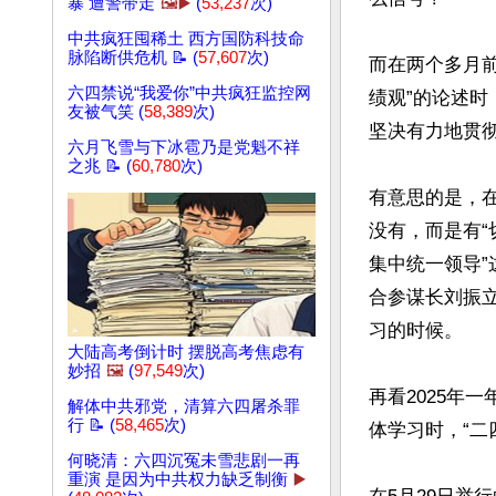
暴 遭警带走
🖼️▶️
(
53,237
次)
中共疯狂囤稀土 西方国防科技命
脉陷断供危机 📝 (
57,607
次)
而在两个多月前
六四禁说“我爱你”中共疯狂监控网
绩观”的论述时
友被气笑 (
58,389
次)
坚决有力地贯彻
六月飞雪与下冰雹乃是党魁不祥
之兆 📝 (
60,780
次)
有意思的是，在
没有，而是有
集中统一领导
合参谋长刘振
习的时候。

大陆高考倒计时 摆脱高考焦虑有
妙招
🖼️
(
97,549
次)
再看2025年
解体中共邪党，清算六四屠杀罪
行 📝 (
58,465
次)
体学习时，“二
何晓清：六四沉冤未雪悲剧一再
重演 是因为中共权力缺乏制衡
▶️