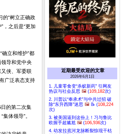
习的“树立正确政
”，之后是“更加
“确立和维护”都
面领导和党中央
近期最受欢迎的文章
张又侠、军委联
2026年6月1日
有广泛表态支持
1. 儿童零食变“杀蚁新药” 引网友
热议与社会反思
🖼️
(
109,182
次)
2. 川普以“奉承术”与中共过招 破
除“东升西降”迷思
🖼️
📝 (
108,224
5日的第二次集
次)
集体领导”。

3. 被美国逼到这份上！习与鲁比
欧握手超尴尬
🖼️
(
106,936
次)
4. 幼发拉底河龙脉断裂惊现干枯