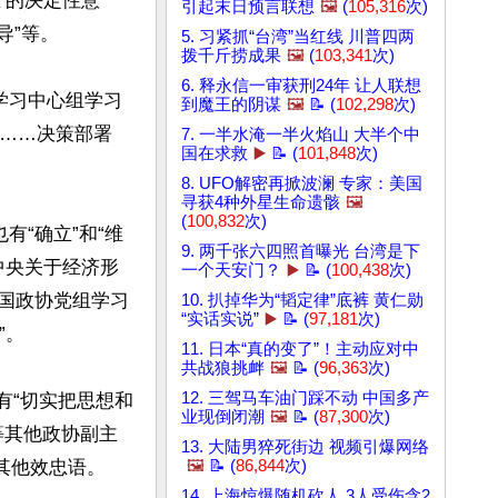
’的决定性意
引起末日预言联想
🖼️
(
105,316
次)
”等。

5. 习紧抓“台湾”当红线 川普四两
拨千斤捞成果
🖼️
(
103,341
次)
6. 释永信一审获刑24年 让人联想
学习中心组学习
到魔王的阴谋
🖼️
📝 (
102,298
次)
的……决策部署
7. 一半水淹一半火焰山 大半个中
国在求救
▶️
📝 (
101,848
次)
8. UFO解密再掀波澜 专家：美国
寻获4种外星生命遗骸
🖼️
(
100,832
次)
有“确立”和“维
9. 两千张六四照首曝光 台湾是下
中央关于经济形
一个天安门？
▶️
📝 (
100,438
次)
全国政协党组学习
10. 扒掉华为“韬定律”底裤 黄仁勋
“实话实说”
▶️
📝 (
97,181
次)
。

11. 日本“真的变了”！主动应对中
共战狼挑衅
🖼️
📝 (
96,363
次)
12. 三驾马车油门踩不动 中国多产
有“切实把思想和
业现倒闭潮
🖼️
📝 (
87,300
次)
等其他政协副主
13. 大陆男猝死街边 视频引爆网络
他效忠语。

🖼️
📝 (
86,844
次)
14. 上海惊爆随机砍人 3人受伤含2