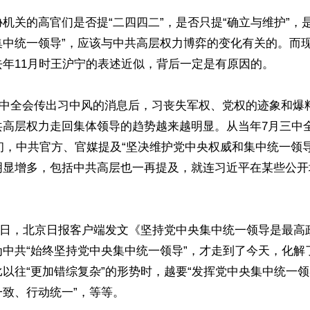
机关的高官们是否提“二四四二”，是否只提“确立与维护”，
集中统一领导”，应该与中共高层权力博弈的变化有关的。而
年11月时王沪宁的表述近似，背后一定是有原因的。

月三中全会传出习中风的消息后，习丧失军权、党权的迹象和爆
共高层权力走回集体领导的趋势越来越明显。从当年7月三中
年初，中共官方、官媒提及“坚决维护党中央权威和集中统一领
明显增多，包括中共高层也一再提及，就连习近平在某些公开
月29日，北京日报客户端发文《坚持党中央集中统一领导是最
为中共“始终坚持党中央集中统一领导”，才走到了今天，化解
以往“更加错综复杂”的形势时，越要“发挥党中央集中统一
致、行动统一”，等等。
