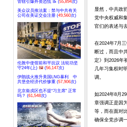
管辖引爆外资恐慌 📝 (
55,894
次)
显然，中共政协
美众议员推法案：禁与中共有关
公司在美证交会注册 (
49,560
次)
党中央权威和
官们的表述与去
在2024年7
断过，而且中
定》到2026
伦敦中使馆前和平抗议 法轮功坚
守24年(上)
🖼️
(
56,147
次)
几年习集权时
伊朗战火推升美国LNG暴利 中
调。

共堡垒经济代价惨重 (
57,906
次)
北京衞戍区也不提“习主席” 正常
如2024年8
吗？ (
61,548
次)
章强调正是因
等，而在面对比
确保全党步调一