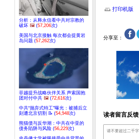
文章网址: http://w
打印机版
分析：从释永信看中共对宗教的
破坏
🖼️
(
57,206
次)
美国与北京接触 每次都会提黄岩
分享至：
岛问题 (
57,262
次)
菲越提升战略伙伴关系 声索国抱
团对付中共
🖼️
(
72,616
次)
中共“抛弃式特工”曝光：被捕后立
刻遭北京切割 📝 (
54,948
次)
读者留言反馈
熊猫债与反华潮：中共在中亚的
债务陷阱与风险 (
56,229
次)
史丹佛大学被曝接受中共背景的