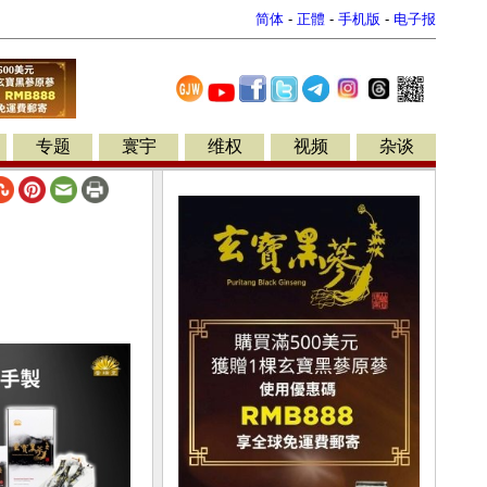
简体
-
正體
-
手机版
-
电子报
专题
寰宇
维权
视频
杂谈