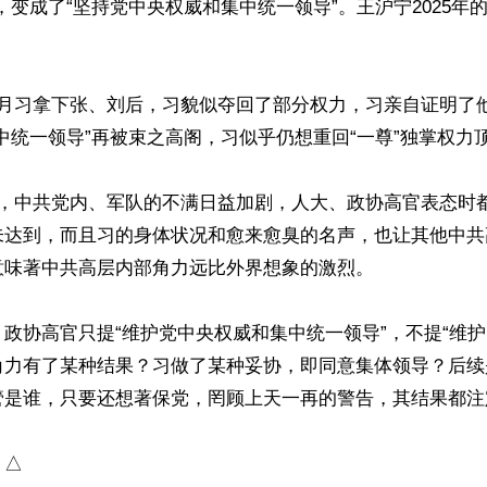
，变成了“坚持党中央权威和集中统一领导”。王沪宁2025年
月习拿下张、刘后，习貌似夺回了部分权力，习亲自证明了他2
中统一领导”再被束之高阁，习似乎仍想重回“一尊”独掌权力顶
去，中共党内、军队的不满日益加剧，人大、政协高官表态时
未达到，而且习的身体状况和愈来愈臭的名声，也让其他中共
味著中共高层内部角力远比外界想象的激烈。

政协高官只提“维护党中央权威和集中统一领导”，不提“维护
角力有了某种结果？习做了某种妥协，即同意集体领导？后续
管是谁，只要还想著保党，罔顾上天一再的警告，其结果都注
）△