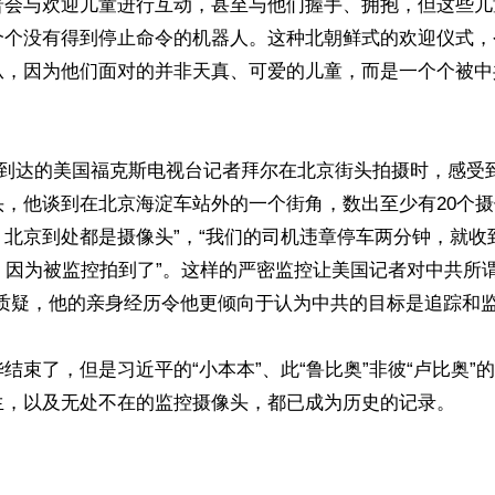
普会与欢迎儿童进行互动，甚至与他们握手、拥抱，但这些儿
个个没有得到停止命令的机器人。这种北朝鲜式的欢迎仪式，
从，因为他们面对的并非天真、可爱的儿童，而是一个个被中
期到达的美国福克斯电视台记者拜尔在北京街头拍摄时，感受
，他谈到在北京海淀车站外的一个街角，数出至少有20个摄
，北京到处都是摄像头”，“我们的司机违章停车两分钟，就收
，因为被监控拍到了”。这样的严密监控让美国记者对中共所
质疑，他的亲身经历令他更倾向于认为中共的目标是追踪和监
结束了，但是习近平的“小本本”、此“鲁比奥”非彼“卢比奥”
生，以及无处不在的监控摄像头，都已成为历史的记录。

ww.renminbao.com/rmb/articles/2026/5/20/95255.html