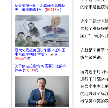
玩弄美俄平衡！北京峰会高喊反
的结果是他获得
美，掩盖助俄野心 (
65,118
次)
这个问题对习
拿起了准备好
案）”，当原话
这就是习近平“
最大化震摄美国访华团？派中国
牛马留学朝鲜 学啥？
🖼️
📝
络的敏感词。

(
64,984
次)
关于伊波拉疫情 你需要知道的六
件事 (
53,139
次)
而习近平对“小
进行了时隔6
在念小本本上
的地方甚至标
出似笑非笑的表