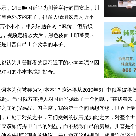
示，14日晚习近平为川普举行的国宴上，川
本黑色外皮的本子，很多人猜测这是习近平
发言小本本，相关话题在网上疯传。但后续
现，视频定格放大后，黑色皮面上印著美国
是川普自己上台要拿的本子。

人都认为川普翻看的是习近平的小本本呢？因
对习的小本本感到好奇。

词本为何被称为“小本本”？这还得从2019年6月中俄圣彼得
）上说起。当时俄方主持人对习近平抛出了一个问题，“在我看来
美之间的贸易战。习主席，我的第一个问题想问您，世界上最
国，正处于对抗之中，它们受到的损害是如此之大，对整个世
于应该如何捍卫自己的利益，而不烧毁自己的房屋。川普是个
，他首先撕毁现有的协议，停止遵守这些规则，然后迫使谈判