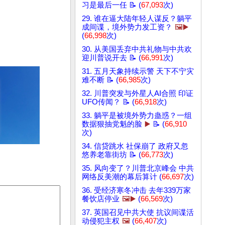
习是最后一任 📝 (
67,093
次)
29. 谁在逼大陆年轻人谋反？躺平
成间谍，境外势力发工资？
🖼️▶️
(
66,998
次)
30. 从美国丢弃中共礼物与中共欢
迎川普说开去 📝 (
66,991
次)
31. 五月天象持续示警 天下不宁灾
难不断 📝 (
66,985
次)
32. 川普突发与外星人AI合照 印证
UFO传闻？ 📝 (
66,918
次)
33. 躺平是被境外势力蛊惑？一组
数据狠抽党魁的脸
▶️
📝 (
66,910
次)
34. 信贷跳水 社保崩了 政府又忽
悠养老靠街坊 📝 (
66,773
次)
35. 风向变了？川普北京峰会 中共
网络反美潮的幕后算计 (
66,697
次)
36. 受经济寒冬冲击 去年339万家
餐饮店停业
🖼️▶️
(
66,569
次)
37. 英国召见中共大使 抗议间谍活
动侵犯主权
🖼️
(
66,407
次)