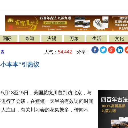
国际
奇闻
灾祸
万象
生活
文化
人气：
54,442
分享：
发表
“小本本”引热议
5月13至15日，美国总统川普到访北京，与
平进行了会谈，在短短一天半的有效访问时间
引人注目，有关川习会的花絮繁多，传闻不