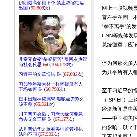
伊朗最高领袖下令 禁止浓缩铀运
网上一段视频显
出国 (
63,909
次)
普左手在翻一
“拳不离手”的
CNN等媒体发
总统徽章，应该
儿童零食变“杀蚁新药” 引网友热议
但为何那么多
与社会反思
🖼️
(
109,178
次)
为几乎所有人都
习近平的文革情结 📝 (
67,082
次)
习如晚年斯大林一样怀疑所有人
下场如何 📝 (
66,793
次)
至于习近平的提
日本出现神秘感冒 喉咙如刀割久
（ SPIEF
咳不愈 (
65,331
次)
经济新闻是中
川习普习会后，习老大缘何要急
——中国和美
急去见金三胖 📝 (
67,177
次)
的影响，以至
从川普访华之旅看美中监管和执
法的不同 (
67,933
次)
了不起的商人