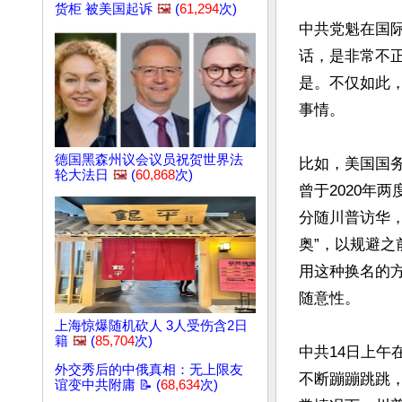
货柜 被美国起诉
🖼️
(
61,294
次)
中共党魁在国
话，是非常不
是。不仅如此
事情。

德国黑森州议会议员祝贺世界法
比如，美国国
轮大法日
🖼️
(
60,868
次)
曾于2020年
分随川普访华，
奥”，以规避
用这种换名的方
随意性。

上海惊爆随机砍人 3人受伤含2日
籍
🖼️
(
85,704
次)
中共14日上
外交秀后的中俄真相：无上限友
不断蹦蹦跳跳
谊变中共附庸 📝 (
68,634
次)