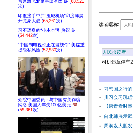
普京急飞北京事出有因 📝 (
68,921
次)
印度接手中共“鬼城机场”印度洋展
开龙象大战 (
65,261
次)
读者暱称:
习不离身的“小本本”引热议 📝
(
54,442
次)
“中国制电视恐正在监视你” 美媒重
提隐私风险 (
52,930
次)
人民报读者
司机违章停车
习韩国之行
川习会习玩虚
众院中国委员：与中国有关诈骗
网络 美国人年失100亿美元
🖼️
【唐青看时事
(
59,361
次)
向北韩展示武
周润发大胆发