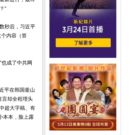
”

数秒后，习近平
这个内容（答
”也成了中共网
习近平在韩国釜山
发言却全程埋头
中超大字稿、有
小本本，脸上露