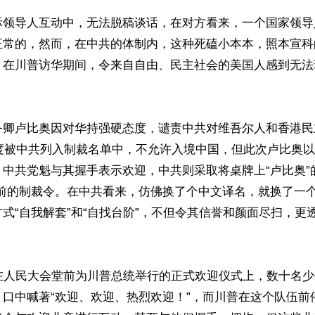
际领导人互动中，无法脱稿谈话，在对方看来，一个国家领导
正常的，然而，在中共的体制内，这种死磕小本本，照本宣科
，在川普访华期间，令来自自由、民主社会的美国人感到无法
务卿卢比奥因对华持强硬态度，谴责中共对维吾尔人和香港民
两度被中共列入制裁名单中，不允许入境中国，但此次卢比奥
中共党魁与其握手表示欢迎，中共则采取将桌牌上“卢比奥”
之前的制裁令。在中共看来，仿佛换了个中文译名，就换了一
式“自我解套”和“自找台阶”，不但令其信誉和颜面尽扫，更
午在人民大会堂前为川普总统举行的正式欢迎仪式上，数十名
，口中喊著“欢迎、欢迎、热烈欢迎！”，而川普在这个队伍前