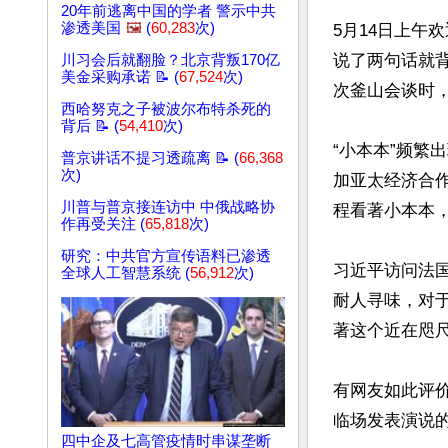
20年前逃离中国的学者 警示中共
渗透美国
🖼️
(
60,283
次)
5月14日上午
说了两句话就
川习会后就翻脸？北京背叛170亿
美金采购承诺 📝 (
67,524
次)
次釜山会谈时，
西哈努克之子被波尔布特杀死的
背后 📝 (
54,410
次)
“小本本”频繁
普京讲话不提习透疏离 📝 (
66,368
次)
加亚太经济合作
川普与普京接连访中 中俄战略协
程看著小本本，
作再受关注 (
65,818
次)
研究：中共官方宣传语料已渗透
习近平访问法
全球人工智慧系统 (
56,912
次)
耐人寻味，对
著这个近在咫尺
有网友如此评
临场发表演说的
四中企及七高管疫情时串谋垄断