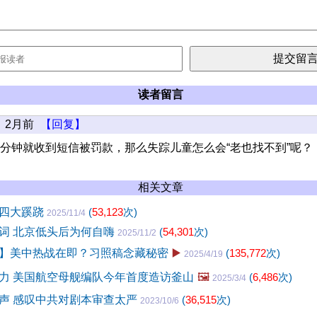
读者留言
2月前
【回复】
2分钟就收到短信被罚款，那么失踪儿童怎么会“老也找不到”呢？
相关文章
的四大蹊跷
(
53,123
次)
2025/11/4
词 北京低头后为何自嗨
(
54,301
次)
2025/11/2
】美中热战在即？习照稿念藏秘密
▶️
(
135,772
次)
2025/4/19
力 美国航空母舰编队今年首度造访釜山
🖼️
(
6,486
次)
2025/3/4
声 感叹中共对剧本审查太严
(
36,515
次)
2023/10/6