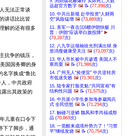
9. 浏阳烟花厰爆炸 实际死亡人数
远超官方数字
🖼️
📝 (
77,398
次)
人无法正常谈
10. 中共出新规 赴华投资“人财两
的讲话比比皆
空”风险猛增
🖼️
(
73,889
次)
11. 美军一夜击沉6艘伊朗快艇 川
理解的还有很多
普：伊朗“应该举白旗投降”
▶️
(
73,287
次)
12. 八九学运领袖徐光刑满出狱 身
形消瘦健康受关注
🖼️
(
73,097
次)
主抗争的镇压，
13. 华人市长被中共渗透 美国人不
以美国国务卿的身
寒而栗
🖼️
📝 (
71,986
次)
14. 广州无人“捡便宜” 中共逆转房
的名字换成“鲁比
市低迷失败
🖼️
(
71,901
次)
个人，中共政府
15. 陆专家打脸党魁:“共同富裕”有
结构性问题
🖼️
📝 (
71,575
次)
透露出其政策的
16. 中共派小学生参加海参崴阅兵
式 全民愤怒
🖼️
📝 (
71,294
次)
17. 触碰习逆鳞 魏凤和李尚福成祭
品 (
70,869
次)
少年儿童在口令下
18. 一觉醒来成境外势力了！“习禁
停下了脚步，通
平”继续发烧
🖼️
📝 (
70,754
次)