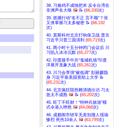
38. 习偷鸡不成蚀把米 反令台湾在
非洲声名大噪
🖼️
📝 (
66,330
次)
39. 抓捕行动“名不正 言不顺”？张
又侠掌握习太多秘密 📝 (
66,192
次)
40. 莫斯科对北京打响保卫战 普京
习近平川普三国演利 (
65,719
次)
41. 两小时十五分钟闭门会议后 川
习陷入冰冷沉默 (
65,377
次)
42. 印度接手中共“鬼城机场”印度
洋展开龙象大战 (
65,261
次)
43. 川习会李强“被低调” 彭丽媛隐
身 习近平靠美国资助上大学 📝
(
65,231
次)
44. 北京疯狂阻扰赖清德出访 习太
急太不成熟
🖼️
📝 (
65,202
次)
45. 旺丁不旺财！“特种兵旅游”模
式令港人哗然
🖼️
(
64,068
次)
46. 成都闹市轿车无差别撞人现场
惨烈 死伤10余人
🖼️
(
63,799
次)