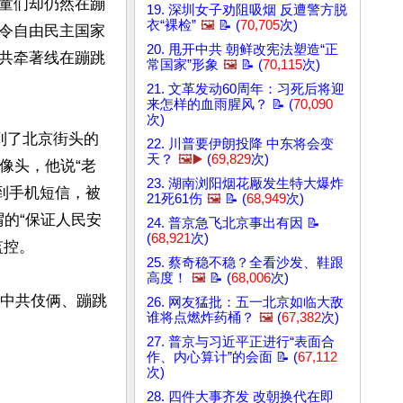
童们却仍然在蹦
19. 深圳女子劝阻吸烟 反遭警方脱
衣“裸检”
🖼️
📝 (
70,705
次)
令自由民主国家
20. 甩开中共 朝鲜改宪法塑造“正
共牵著线在蹦跳
常国家”形象
🖼️
📝 (
70,115
次)
21. 文革发动60周年：习死后将迎
来怎样的血雨腥风？ 📝 (
70,090
次)
到了北京街头的
22. 川普要伊朗投降 中东将会变
天？
🖼️▶️
(
69,829
次)
像头，他说“老
23. 湖南浏阳烟花厰发生特大爆炸
到手机短信，被
21死61伤
🖼️
📝 (
68,949
次)
谓的“保证人民安
24. 普京急飞北京事出有因 📝
(
68,921
次)
控。

25. 蔡奇稳不稳？全看沙发、鞋跟
高度！
🖼️
📝 (
68,006
次)
的中共伎俩、蹦跳
26. 网友猛批：五一北京如临大敌
谁将点燃炸药桶？
🖼️
(
67,382
次)
27. 普京与习近平正进行“表面合
作、内心算计”的会面 📝 (
67,112
次)
28. 四件大事齐发 改朝换代在即