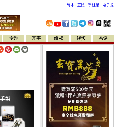
简体
-
正體
-
手机版
-
电子报
专题
寰宇
维权
视频
杂谈