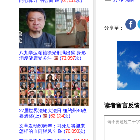
内心算计”的会面 📝 (
67,112
次)
分享至：
八九学运领袖徐光刑满出狱 身形
消瘦健康受关注
🖼️
(
73,097
次)
读者留言反馈
27届世界法轮大法日 纽约州40政
要褒奖(上)
🖼️
(
62,134
次)
文革发动60周年：习死后将迎来
怎样的血雨腥风？ 📝 (
70,090
次)