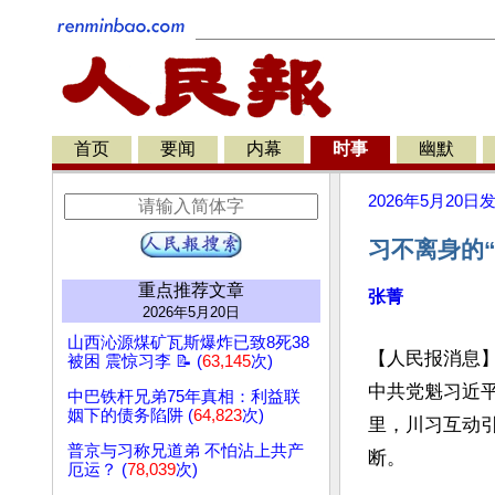
首页
要闻
内幕
时事
幽默
2026年5月20日
习不离身的
重点推荐文章
张菁
2026年5月20日
山西沁源煤矿瓦斯爆炸已致8死38
【人民报消息】
被困 震惊习李 📝 (
63,145
次)
中共党魁习近
中巴铁杆兄弟75年真相：利益联
姻下的债务陷阱 (
64,823
次)
里，川习互动
普京与习称兄道弟 不怕沾上共产
断。

厄运？ (
78,039
次)