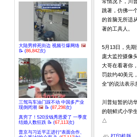
常情况下，川
跳著，仿佛一
的首脑无所适
著的工具人。

大陆男猝死街边 视频引爆网络
🖼️
5月13日，先
📝 (
86,842
次)
庞大监控摄像头
大哥在看著你
罚款约40美元
全”的说法表示
川普短暂的访华
三驾马车油门踩不动 中国多产业
现倒闭潮
🖼️
📝 (
87,298
次)
的朝鲜式小学
真穷了！520没钱秀恩爱了 一季度
△
结婚人数狂跌 📝 (
67,113
次)
文章网址: http://w
普京与习近平正进行“表面合作、
打印机版