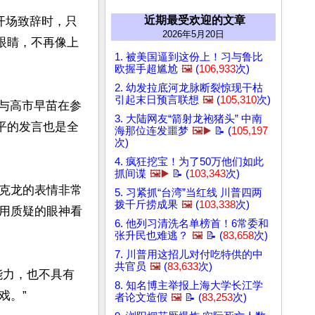
近期最受欢迎的文章
开场致辞时，只
2026年5月20日
眼睛，不再像上
1. 被美国逼到这份上！习与鲁比
欧握手超尴尬
🖼️
(
106,933
次)
2. 幼发拉底河龙脉断裂惊现干枯
引起末日预言联想
🖼️
(
105,310
次)
平与高市早苗在参
3. 大陆网友“箭射龙袍猪头” 中南
平的发言也是全
海那位连发噩梦
🖼️▶️
📝 (
105,197
次)
4. 疯狂挖宝！为了50万他们如此
抓间谍
🖼️▶️
📝 (
103,343
次)
克龙的表情非常
5. 习紧抓“台湾”当红线 川普四两
拨千斤捞成果
🖼️
(
103,338
次)
用质疑的眼神看
6. 他列习清洗名单榜首！6常委和
张升民也难逃？
🖼️
📝 (
83,658
次)
7. 川普用这招儿对付吃特供的中
共官员
🖼️
(
83,633
次)
能力，也不具有
8. 知名博主举报上海大学长江学
。”

者论文造假
🖼️
📝 (
83,253
次)