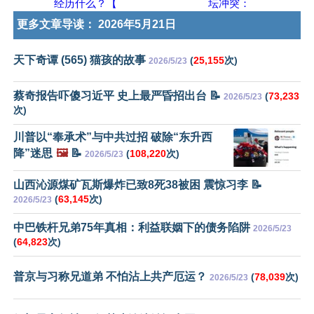
经历什么？【
坛冲突：
更多文章导读：
2026年5月21日
天下奇谭 (565) 猫孩的故事
(
25,155
次)
2026/5/23
蔡奇报告吓傻习近平 史上最严昏招出台 📝
(
73,233
2026/5/23
次)
川普以“奉承术”与中共过招 破除“东升西
降”迷思
🖼️
📝
(
108,220
次)
2026/5/23
山西沁源煤矿瓦斯爆炸已致8死38被困 震惊习李 📝
(
63,145
次)
2026/5/23
中巴铁杆兄弟75年真相：利益联姻下的债务陷阱
2026/5/23
(
64,823
次)
普京与习称兄道弟 不怕沾上共产厄运？
(
78,039
次)
2026/5/23