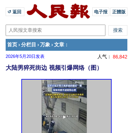
↺ 返回 
电子报
正體版
首页
分栏目
万象
文章
›
›
›
：
2026年5月20日
发表
人气：
86,842
大陆男猝死街边 视频引爆网络（图）