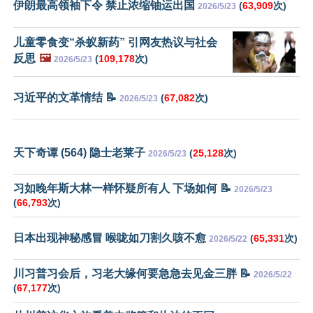
伊朗最高领袖下令 禁止浓缩铀运出国
(
63,909
次)
2026/5/23
儿童零食变“杀蚁新药” 引网友热议与社会
反思
🖼️
(
109,178
次)
2026/5/23
习近平的文革情结 📝
(
67,082
次)
2026/5/23
天下奇谭 (564) 隐士老莱子
(
25,128
次)
2026/5/23
习如晚年斯大林一样怀疑所有人 下场如何 📝
2026/5/23
(
66,793
次)
日本出现神秘感冒 喉咙如刀割久咳不愈
(
65,331
次)
2026/5/22
川习普习会后，习老大缘何要急急去见金三胖 📝
2026/5/22
(
67,177
次)