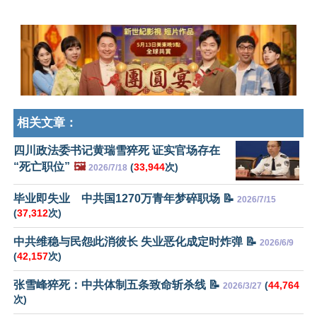
相关文章：
四川政法委书记黄瑞雪猝死 证实官场存在
“死亡职位”
🖼️
(
33,944
次)
2026/7/18
毕业即失业 中共国1270万青年梦碎职场 📝
2026/7/15
(
37,312
次)
中共维稳与民怨此消彼长 失业恶化成定时炸弹 📝
2026/6/9
(
42,157
次)
张雪峰猝死：中共体制五条致命斩杀线 📝
(
44,764
2026/3/27
次)