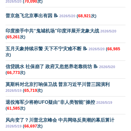
(
70,090
次)
2026/5/20
普京急飞北京事出有因 📝
(
68,921
次)
2026/5/20
印度接手中共“鬼城机场”印度洋展开龙象大战
2026/5/20
(
65,261
次)
五月天象持续示警 天下不宁灾难不断 📝
(
66,985
2026/5/20
次)
信贷跳水 社保崩了 政府又忽悠养老靠街坊 📝
2026/5/20
(
66,773
次)
莫斯科对北京打响保卫战 普京习近平川普三国演利
(
65,719
次)
2026/5/19
退役海军少将称UFO疑由“非人类智能”操控
2026/5/19
(
61,585
次)
风向变了？川普北京峰会 中共网络反美潮的幕后算计
(
66,697
次)
2026/5/19