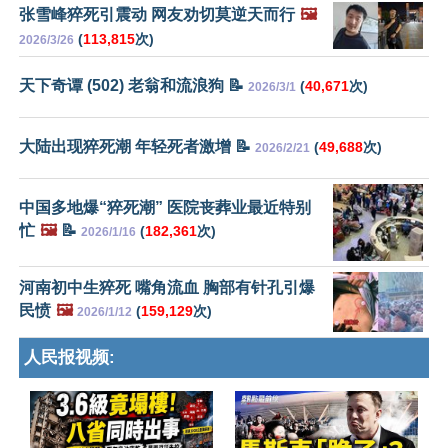
张雪峰猝死引震动 网友劝切莫逆天而行
🖼️
(
113,815
次)
2026/3/26
天下奇谭 (502) 老翁和流浪狗 📝
(
40,671
次)
2026/3/1
大陆出现猝死潮 年轻死者激增 📝
(
49,688
次)
2026/2/21
中国多地爆“猝死潮” 医院丧葬业最近特别
忙
🖼️
📝
(
182,361
次)
2026/1/16
河南初中生猝死 嘴角流血 胸部有针孔引爆
民愤
🖼️
(
159,129
次)
2026/1/12
人民报视频: