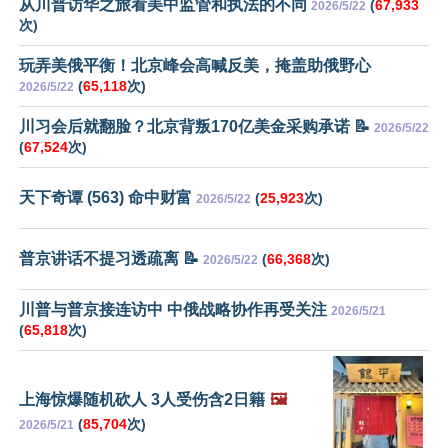
从川普访华之旅看美中监管和执法的不同
(
67,933
2026/5/22
次)
玩弄美俄平衡！北京峰会高喊反美，掩盖助俄野心
(
65,118
次)
2026/5/22
川习会后就翻脸？北京背叛170亿美金采购承诺 📝
2026/5/22
(
67,524
次)
天下奇谭 (563) 命中财富
(
25,923
次)
2026/5/22
普京讲话不提习透疏离 📝
(
66,368
次)
2026/5/22
川普与普京接连访中 中俄战略协作再受关注
2026/5/21
(
65,818
次)
上海惊爆随机砍人 3人受伤含2日籍
🖼️
(
85,704
次)
2026/5/21