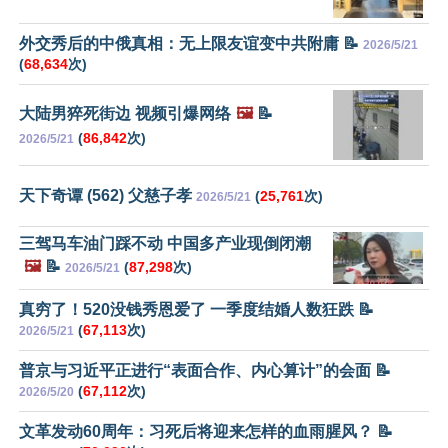
外交秀后的中俄真相：无上限友谊变中共附庸 📝
2026/5/21
(
68,634
次)
大陆男猝死街边 视频引爆网络
🖼️
📝
(
86,842
次)
2026/5/21
天下奇谭 (562) 父慈子孝
(
25,761
次)
2026/5/21
三驾马车油门踩不动 中国多产业现倒闭潮
🖼️
📝
(
87,298
次)
2026/5/21
真穷了！520没钱秀恩爱了 一季度结婚人数狂跌 📝
(
67,113
次)
2026/5/21
普京与习近平正进行“表面合作、内心算计”的会面 📝
(
67,112
次)
2026/5/20
文革发动60周年：习死后将迎来怎样的血雨腥风？ 📝