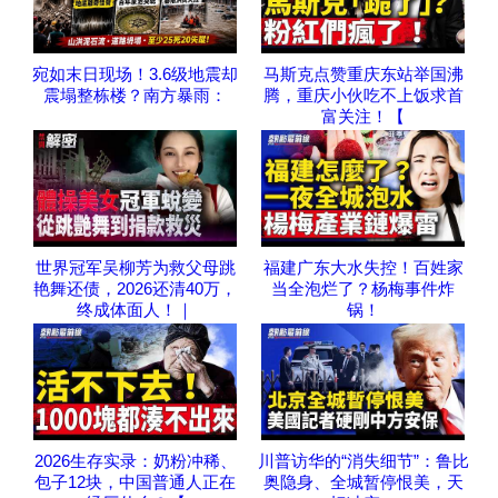
宛如末日现场！3.6级地震却
马斯克点赞重庆东站举国沸
震塌整栋楼？南方暴雨：
腾，重庆小伙吃不上饭求首
富关注！【
世界冠军吴柳芳为救父母跳
福建广东大水失控！百姓家
艳舞还债，2026还清40万，
当全泡烂了？杨梅事件炸
终成体面人！｜
锅！
2026生存实录：奶粉冲稀、
川普访华的“消失细节”：鲁比
包子12块，中国普通人正在
奥隐身、全城暂停恨美，天