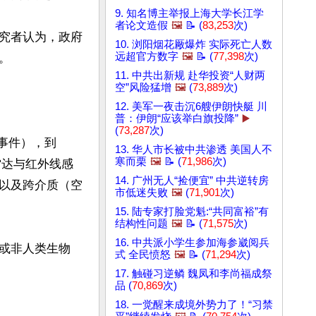
9. 知名博主举报上海大学长江学
者论文造假
🖼️
📝 (
83,253
次)
究者认为，政府
10. 浏阳烟花厰爆炸 实际死亡人数
远超官方数字
🖼️
📝 (
77,398
次)


11. 中共出新规 赴华投资“人财两
空”风险猛增
🖼️
(
73,889
次)
12. 美军一夜击沉6艘伊朗快艇 川
普：伊朗“应该举白旗投降”
▶️
(
73,287
次)
尔事件），到 
13. 华人市长被中共渗透 美国人不
寒而栗
🖼️
📝 (
71,986
次)
、雷达与红外线感
14. 广州无人“捡便宜” 中共逆转房
以及跨介质（空
市低迷失败
🖼️
(
71,901
次)
15. 陆专家打脸党魁:“共同富裕”有
结构性问题
🖼️
📝 (
71,575
次)
16. 中共派小学生参加海参崴阅兵
或非人类生物
式 全民愤怒
🖼️
📝 (
71,294
次)
17. 触碰习逆鳞 魏凤和李尚福成祭
品 (
70,869
次)
18. 一觉醒来成境外势力了！“习禁