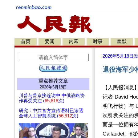
首页
要闻
内幕
时事
幽默
2026年5月18日
退役海军少将
重点推荐文章
2026年5月18日
【人民报消息
川普与普京接连访中 中俄战略协
记者 David 
作再受关注 (
65,818
次)
明飞行物）与 
研究：中共官方宣传语料已渗透
次引发关注的
全球人工智慧系统 (
56,912
次)
而是一位拥有3
Gallaude