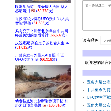
欧洲学员荷兰集会庆大法日 华人
感动落泪
🖼️
(
58,778
次)
退役海军少将称UFO疑由“非人类
智能”操控 (
61,585
次)
风向变了？川普北京峰会 中共网
络反美潮的幕后算计 (
66,697
次)
读者暱称:
庆祝毛死 高官之子的跌宕人生 📝
(
51,612
次)
川普突发与外星人AI合照 印证
UFO传闻？ 📝 (
66,918
次)
欢迎您的留言
五角大厦公布
中共至今为何
UFO解密再
幼发拉底河龙脉断裂惊现干枯 引
五角大厦公布
起末日预言联想
🖼️
(
105,310
次)