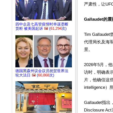
严肃性，让UF
Gallaudet的
四中企及七高管疫情时串谋垄断
货柜 被美国起诉
🖼️
(
61,294
次)
Tim Gall
代理局长及海
景。

2026年5月，他在
德国黑森州议会议员祝贺世界法
访时，明确表
轮大法日
🖼️
(
60,868
次)
片，他确信这些不明
intelligence
Gallaudet指
Disclosure