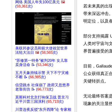
网络 美国人年失100亿美元
🖼️
若未来真的出
(
59,361
次)
带来深远冲击
明定位，以及各
部分支持揭露 
人类对宇宙与
美联邦参议员和前大使祝贺世界
界普遍接受的直
法轮大法日
🖼️
(
58,565
次)
“苏修第一特务”被判20年 女儿靠
卖身活命 📝 (
53,346
次)
目前，Gallau
五月天象持续示警 天下不宁灾难
公众获得真正合
不断 📝 (
66,985
次)
关键转折点。

信贷跳水 社保崩了 政府又忽悠养
老靠街坊 📝 (
66,773
次)
无论最终答案是
莫斯科对北京打响保卫战 普京习
近平川普三国演利 (
65,719
次)
现象的关注显然
川普连夜反驳“东升西降”论 专家相