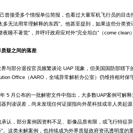
t透露自己曾接受多个情报单位简报，也看过大量军机飞行员的目
到太多无法用常理解释的东西”。他甚至提到，如果这些分类资
夜睡不著觉”，并呼吁政府应对外“完全坦白”（come clean）
界质疑之间的落差
与部分退役官员频繁谈论 UAP 现象，但美国国防部辖下的 All-
esolution Office（AARO，全域异常解析办公室）仍维持相对保
026 年 5 月公布的一批解密文件中指出，大多数UAP案例可解
测器判读误差，尚未发现任何证据指向外星科技或非人类起源。
 也承认，部分案例因资料不足、影像品质有限，或飞行特征异
”。这类未解案例，也持续成为外界质疑政府资讯透明度的重