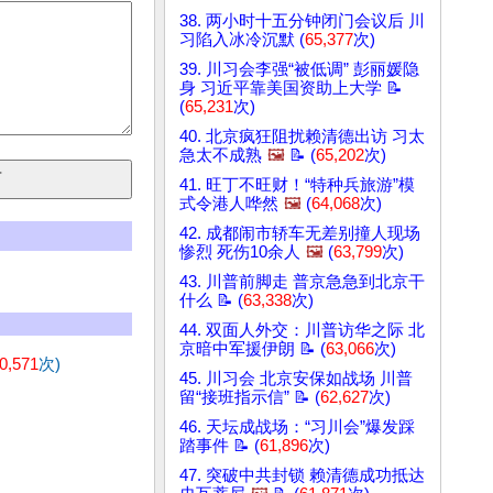
38. 两小时十五分钟闭门会议后 川
习陷入冰冷沉默 (
65,377
次)
39. 川习会李强“被低调” 彭丽媛隐
身 习近平靠美国资助上大学 📝
(
65,231
次)
40. 北京疯狂阻扰赖清德出访 习太
急太不成熟
🖼️
📝 (
65,202
次)
41. 旺丁不旺财！“特种兵旅游”模
式令港人哗然
🖼️
(
64,068
次)
42. 成都闹市轿车无差别撞人现场
惨烈 死伤10余人
🖼️
(
63,799
次)
43. 川普前脚走 普京急急到北京干
什么 📝 (
63,338
次)
44. 双面人外交：川普访华之际 北
京暗中军援伊朗 📝 (
63,066
次)
0,571
次)
45. 川习会 北京安保如战场 川普
留“接班指示信” 📝 (
62,627
次)
46. 天坛成战场：“习川会”爆发踩
踏事件 📝 (
61,896
次)
47. 突破中共封锁 赖清德成功抵达