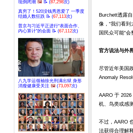
现倒闭潮
🖼️
📝 (
87,298
次)
真穷了！520没钱秀恩爱了 一季度
Burchet
结婚人数狂跌 📝 (
67,113
次)
像，“我们看
普京与习近平正进行“表面合作、
内心算计”的会面 📝 (
67,112
次)
国民众可能“会整
官方说法与外
尽管近年美国政界
Anomaly R
八九学运领袖徐光刑满出狱 身形
消瘦健康受关注
🖼️
(
73,097
次)
AARO 于 2
机、鸟类或感
不过，AARO
法获得合理解释