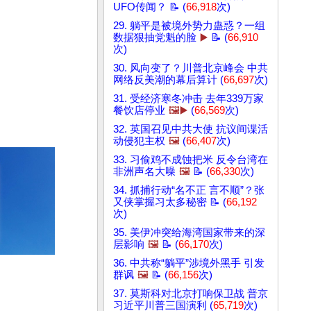
UFO传闻？ 📝 (
66,918
次)
29. 躺平是被境外势力蛊惑？一组
数据狠抽党魁的脸
▶️
📝 (
66,910
次)
30. 风向变了？川普北京峰会 中共
网络反美潮的幕后算计 (
66,697
次)
31. 受经济寒冬冲击 去年339万家
餐饮店停业
🖼️▶️
(
66,569
次)
32. 英国召见中共大使 抗议间谍活
动侵犯主权
🖼️
(
66,407
次)
33. 习偷鸡不成蚀把米 反令台湾在
非洲声名大噪
🖼️
📝 (
66,330
次)
34. 抓捕行动“名不正 言不顺”？张
又侠掌握习太多秘密 📝 (
66,192
次)
35. 美伊冲突给海湾国家带来的深
层影响
🖼️
📝 (
66,170
次)
36. 中共称“躺平”涉境外黑手 引发
群讽
🖼️
📝 (
66,156
次)
37. 莫斯科对北京打响保卫战 普京
习近平川普三国演利 (
65,719
次)