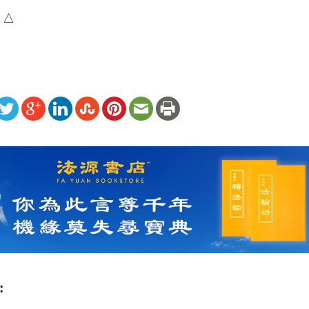
）△
ww.renminbao.com/rmb/articles/2026/5/19/95240.html
: