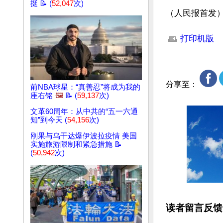
挺 📝 (
52,047
次)
（人民报首发
文章网址: http://w
打印机版
分享至：
前NBA球星：“真善忍”将成为我的
座右铭
🖼️
📝 (
59,137
次)
文革60周年：从中共的“五一六通
知”到今天 (
54,156
次)
刚果与乌干达爆伊波拉疫情 美国
实施旅游限制和紧急措施 📝
(
50,942
次)
读者留言反馈