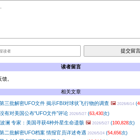
读者留言
反馈。
相关文章
第三批解密UFO文件 揭示FBI对球状飞行物的调查
🖼️
(
4
2026/6/14
没有对美国公布“UFO文件”评论
(
63,430
次)
2026/5/27
掀波澜 专家：美国寻获4种外星生命遗骸
🖼️
(
100,828
次)
2026/5/27
第二批解密UFO档案 情报官员详述奇遇
(
54,656
次)
2026/5/24