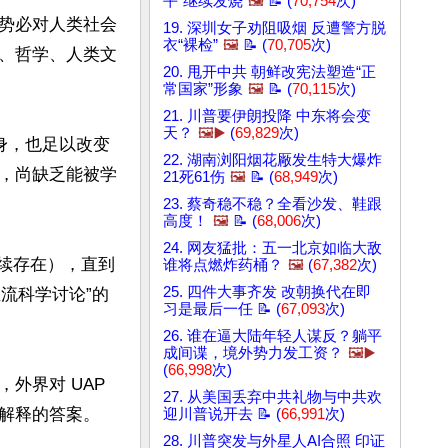
平”继续发烧
🖼️
📝 (
70,754
次)
势必对人类社会
19. 深圳女子劝阻吸烟 反遭警方脱
衣“裸检”
🖼️
📝 (
70,705
次)
、哲学、人类文
20. 甩开中共 朝鲜改宪法塑造“正
常国家”形象
🖼️
📝 (
70,115
次)
21. 川普要伊朗投降 中东将会变
天？
🖼️▶️
(
69,829
次)
身，也足以改变
22. 湖南浏阳烟花厰发生特大爆炸
，尚缺乏能被学
21死61伤
🖼️
📝 (
68,949
次)
23. 蔡奇稳不稳？全看沙发、鞋跟
高度！
🖼️
📝 (
68,006
次)
24. 网友猛批：五一北京如临大敌
”（持续存在），直到
谁将点燃炸药桶？
🖼️
(
67,382
次)
25. 四件大事齐发 改朝换代在即
主流科学讨论”的
习是最后一任 📝 (
67,093
次)
26. 谁在逼大陆年轻人谋反？躺平
成间谍，境外势力发工资？
🖼️▶️
(
66,998
次)
界对 UAP 
27. 从美国丢弃中共礼物与中共欢
释的答案。 

迎川普说开去 📝 (
66,991
次)
28. 川普突发与外星人AI合照 印证