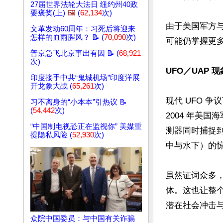
27届世界法轮大法日 纽约州40政
要褒奖(上)
🖼️
(
62,134
次)
由于美国军方
文革发动60周年：习死后将迎来
怎样的血雨腥风？ 📝 (
70,090
次)
可能仍掌握更
普京急飞北京事出有因 📝 (
68,921
次)
UFO／UAP 
印度接手中共“鬼城机场”印度洋展
开龙象大战 (
65,261
次)
现代 UFO 争议
习不离身的“小本本”引热议 📝
(
54,442
次)
2004 年美国
“中国制电视恐正在监视你” 美媒重
测器同时捕捉
提隐私风险 (
52,930
次)
中与水下）的惊
虽然证词众多
体。这也让整个
潜在社会冲击与
众院中国委员：与中国有关诈骗