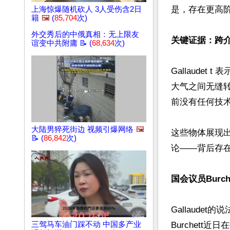
是，存在更高阶
上海惊爆随机砍人 3人受伤含2日
籍
🖼️
(
85,704
次)
外交秀后的中俄真相：无上限友
关键证据：跨介
谊变中共附庸 📝 (
68,634
次)
Gallaudet
大气之间无缝
前没有任何技术
大陆男猝死街边 视频引爆网络
🖼️
这些物体展现
📝 (
86,842
次)
论——背后存在
国会议员Burch
Gallaude
三驾马车油门踩不动 中国多产业
Burchett近