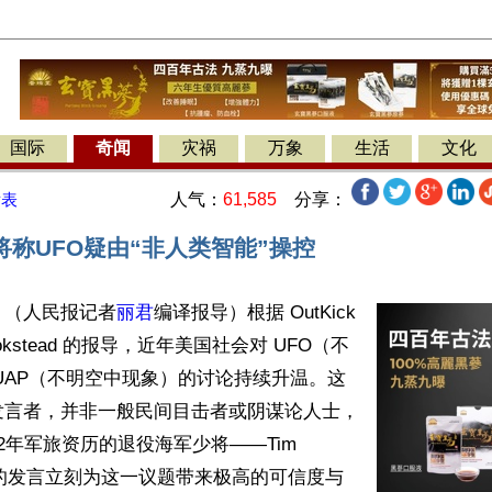
国际
奇闻
灾祸
万象
生活
文化
人气：
61,585
分享：
发表
称UFO疑由“非人类智能”操控
】（人民报记者
丽君
编译报导）根据 OutKick 
Hookstead 的报导，近年美国社会对 UFO（不
UAP（不明空中现象）的讨论持续升温。这
发言者，并非一般民间目击者或阴谋论人士，
2年军旅资历的退役海军少将——Tim 
t。他的发言立刻为这一议题带来极高的可信度与