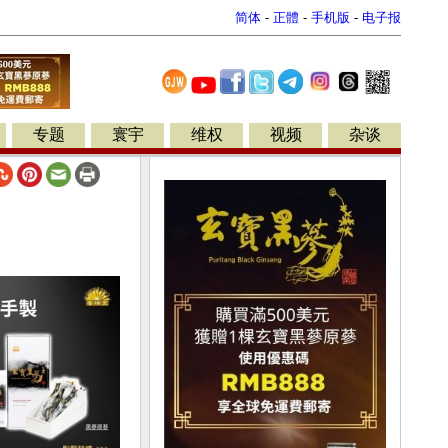
简体
-
正體
-
手机版
-
电子报
专题
寰宇
维权
视频
杂谈