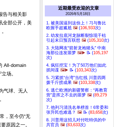
近期最受欢迎的文章
击报告与相关影
2026年5月18日
讯全部公开，美
1. 被美国逼到这份上！习与鲁比
欧握手超尴尬
🖼️
(
106,933
次)
。 

2. 幼发拉底河龙脉断裂惊现干枯
引起末日预言联想
🖼️
(
105,310
次)
3. 大陆网友“箭射龙袍猪头” 中南
海那位连发噩梦
🖼️▶️
📝 (
105,197
次)
domain 
4. 疯狂挖宝！为了50万他们如此
抓间谍
🖼️▶️
📝 (
103,343
次)
守立场。 

5. 习紧抓“台湾”当红线 川普四两
拨千斤捞成果
🖼️
(
103,338
次)
6. 逃亡欧洲的新疆警察：“再教育
释为气球、无人
营”是挥之不去的噩梦
🖼️
(
89,279


次)
7. 他列习清洗名单榜首！6常委和
张升民也难逃？
🖼️
📝 (
83,658
次)
常，至今仍“无
8. 川普用这招儿对付吃特供的中
要原因之一。

共官员
🖼️
(
83,633
次)