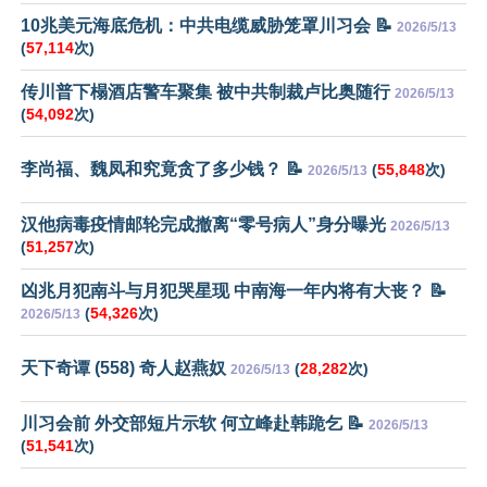
10兆美元海底危机：中共电缆威胁笼罩川习会 📝
2026/5/13
(
57,114
次)
传川普下榻酒店警车聚集 被中共制裁卢比奥随行
2026/5/13
(
54,092
次)
李尚福、魏凤和究竟贪了多少钱？ 📝
(
55,848
次)
2026/5/13
汉他病毒疫情邮轮完成撤离“零号病人”身分曝光
2026/5/13
(
51,257
次)
凶兆月犯南斗与月犯哭星现 中南海一年内将有大丧？ 📝
(
54,326
次)
2026/5/13
天下奇谭 (558) 奇人赵燕奴
(
28,282
次)
2026/5/13
川习会前 外交部短片示软 何立峰赴韩跪乞 📝
2026/5/13
(
51,541
次)