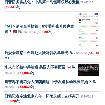
日菲防务实战化：中共第一岛链霸权野心受挫
2026/5/14
(
54,337
次)
他列习清洗名单榜首！6常委和张升民也难
逃？
🖼️
📝
(
83,658
次)
2026/5/14
陆委会震怒！台媒赴大陆听训名单曝光 📝
(
54,313
2026/5/14
次)
华人市长被中共渗透 美国人不寒而栗
🖼️
📝
(
71,986
次)
2026/5/13
川普称不需习介入伊朗问题 中伊友谊从幼稚园开始？ 📝
(
53,562
次)
2026/5/13
日裔记者亲述北京八年：怀著失望，选择离开
2026/5/13
(
55,528
次)