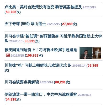
卢比奥：美对台政策没有改变 黎智英案被提及
2026/5/15
(
59,765
次)
天下奇谭 (559) 华山道士
(
27,889
次)
2026/5/15
川习会李强“被低调” 彭丽媛隐身 习近平靠美国资助上大学
📝
(
65,231
次)
2026/5/15
被美国逼到这份上！习与鲁比欧握手超尴尬
🖼️
(
106,933
次)
2026/5/15
川普拔“枪” 习献上朝鲜味儿欢迎仪式 📝
(
58,368
2026/5/14
次)
川习会谈要点再解读
(
60,291
次)
2026/5/14
伊朗渗透一带一路港口：中共中东战略重挫
2026/5/14
(
54,918
次)