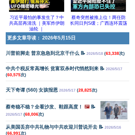
习近平最怕的事发生了？中
蔡奇突然被推上位！两任防
共高层再清洗 ｜美军炸伊朗
长同日判S缓；广西连环震荡
油轮 ｜
更多文章导读：
2026年5月15日
川普前脚走 普京急急到北京干什么 📝
(
63,338
次)
2026/5/18
中共个税反常高增长 贫富双杀时代悄然到来 📝
2026/5/17
(
60,575
次)
天下奇谭 (560) 女孩报恩
(
28,825
次)
2026/5/17
蔡奇稳不稳？全看沙发、鞋跟高度！
🖼️
📝
(
68,006
次)
2026/5/17
从美国丢弃中共礼物与中共欢迎川普说开去 📝
2026/5/16
(
66,991
次)