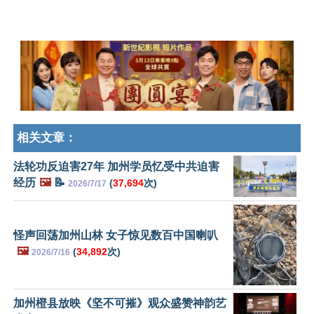
相关文章：
法轮功反迫害27年 加州学员忆受中共迫害
经历
🖼️
📝
(
37,694
次)
2026/7/17
怪声回荡加州山林 女子惊见数百中国喇叭
🖼️
(
34,892
次)
2026/7/16
加州橙县放映《坚不可摧》观众盛赞神韵艺