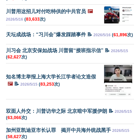
川普用这招儿对付吃特供的中共官员
🖼️
(
83,633
次)
2026/5/16
天坛成战场：“习川会”爆发踩踏事件 📝
(
61,896
次)
2026/5/16
川习会 北京安保如战场 川普留“接班指示信” 📝
2026/5/15
(
62,627
次)
知名博主举报上海大学长江学者论文造假
🖼️
📝
(
83,253
次)
2026/5/15
双面人外交：川普访华之际 北京暗中军援伊朗 📝
2026/5/15
(
63,066
次)
加州亚凯迪亚市长认罪 揭开中共海外统战黑手
2026/5/15
(
58,627
次)