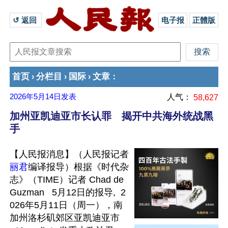
↺ 返回 
电子报
正體版
首页
分栏目
国际
文章
›
›
›
：
2026年5月14日
发表
人气：
58,627
加州亚凯迪亚市长认罪 揭开中共海外统战黑
手
【人民报消息】（人民报记者
丽君
编译报导）根据《时代杂
志》（TIME）记者 Chad de 
Guzman   5月12日的报导,  2
026年5月11日（周一），南
加州洛杉矶郊区亚凯迪亚市