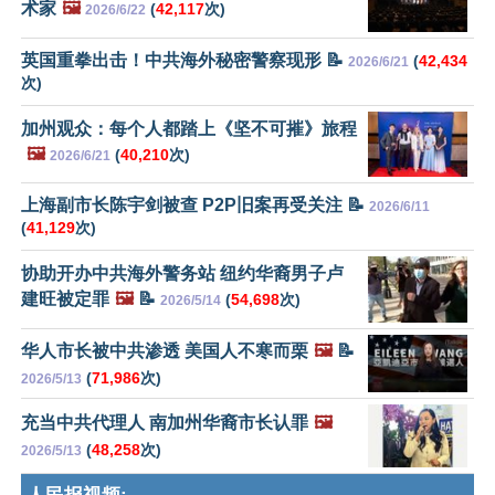
术家
🖼️
(
42,117
次)
2026/6/22
英国重拳出击！中共海外秘密警察现形 📝
(
42,434
2026/6/21
次)
加州观众：每个人都踏上《坚不可摧》旅程
🖼️
(
40,210
次)
2026/6/21
上海副市长陈宇剑被查 P2P旧案再受关注 📝
2026/6/11
(
41,129
次)
协助开办中共海外警务站 纽约华裔男子卢
建旺被定罪
🖼️
📝
(
54,698
次)
2026/5/14
华人市长被中共渗透 美国人不寒而栗
🖼️
📝
(
71,986
次)
2026/5/13
充当中共代理人 南加州华裔市长认罪
🖼️
(
48,258
次)
2026/5/13