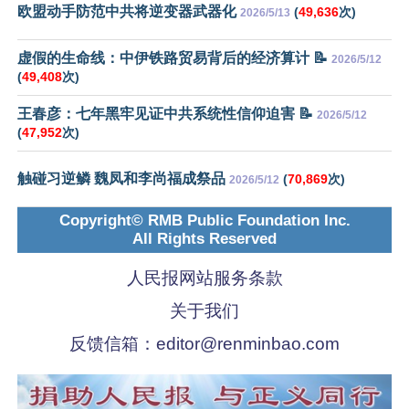
欧盟动手防范中共将逆变器武器化
(
49,636
次)
2026/5/13
虚假的生命线：中伊铁路贸易背后的经济算计 📝
2026/5/12
(
49,408
次)
王春彦：七年黑牢见证中共系统性信仰迫害 📝
2026/5/12
(
47,952
次)
触碰习逆鳞 魏凤和李尚福成祭品
(
70,869
次)
2026/5/12
Copyright© RMB Public Foundation Inc.
All Rights Reserved
人民报网站服务条款
关于我们
反馈信箱：
editor@renminbao.com