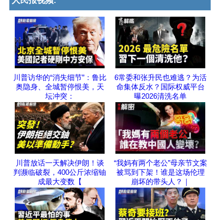
人民报视频:
川普访华的“消失细节”：鲁比
6常委和张升民也难逃？为活
奥隐身、全城暂停恨美，天
命集体反水？国际权威平台
坛冲突：
曝2026清洗名单
川普放话一天解决伊朗！谈
“我妈有两个老公”母亲节文案
判濒临破裂，400公斤浓缩铀
被骂到下架！谁是这场伦理
成最大变数【
崩坏的带头人？｜