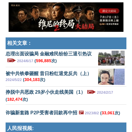
相关文章：
总理出面设骗局 金融难民纷纷三退引热议
🖼️▶️
(
596,885
次)
2024/6/17
被中共铁拳砸醒 昔日粉红退党反共（上）
(
304,183
次)
2024/5/22
挣脱中共恶政 29岁小伙走线美国（1）
🖼️▶️
2024/2/17
(
182,474
次)
诈骗新套路 P2P受害者回款再中招
🖼️
(
33,061
次)
2023/8/2
人民报视频: