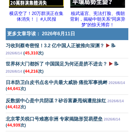
横店空了！20万群演正在集
核武逼宫、宪法打脸、俄朝
体消失！｜ #人民报
背刺，揭秘中朝关系“同床异
梦”的惊天博弈！
更多文章导读：
2026年6月11日
习收到蔡奇密报！3.2 亿中国人正被推向深渊？
▶️
📝
(
45,310
次)
2026/6/14
世界杯大门都拆了 中国国足为何还是挤不进去？
▶️
📝
(
44,216
次)
2026/6/14
日本防卫白皮书点名中共最大威胁 痛批军事挑衅
2026/6/14
(
44,641
次)
反数据中心是中共阴谋？矽谷富豪甩锅遭批抹红
2026/6/14
(
44,412
次)
北京零关税口号难惠非洲 专家揭隐形贸易壁垒
2026/6/14
(
44,939
次)