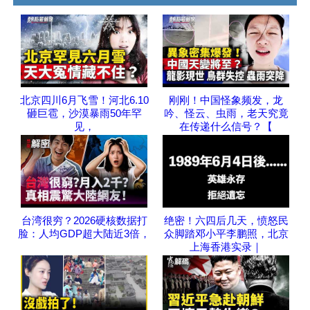
北京四川6月飞雪！河北6.10
刚刚！中国怪象频发，龙
砸巨雹，沙漠暴雨50年罕
吟、怪云、虫雨，老天究竟
见，
在传递什么信号？【
台湾很穷？2026硬核数据打
绝密！六四后几天，愤怒民
脸：人均GDP超大陆近3倍，
众脚踏邓小平李鹏照，北京
上海香港实录｜