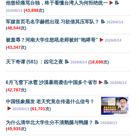
他曾经痛骂台独，终于看懂台湾人为何拒绝统一
▶️
📝
(
43,898
次)
2026/6/14
军媒首页毛名字赫然出现 习欲借其压军队？ 📝
2026/6/14
(
48,544
次)
被羞辱？河南大学生怒吼老师被封“咆哮哥”
▶️
2026/6/14
(
43,347
次)
天下奇谭 (581) ：凶宅之夜 📝
(
18,698
次)
2026/6/14
6月飞雪下冰雹 沙漠暴雨袭击中国多个省市
▶️
📝
2026/6/14
(
42,787
次)
中国怪象频发 老天究竟在传递什么信号？
▶️
(
61,701
次)
2026/6/13
为什么清华北大学生分不清鹅腿与鸭腿？ 📝
2026/6/13
(
45,935
次)