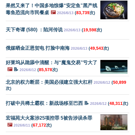
果然又来了！中国多地惊爆“安定鱼”黑产线
毒鱼恐流向市民餐桌
🖼️
(
83,739
次)
2026/6/13
天下奇谭 (580) ：陷河传说
(
19,598
次)
2026/6/13
俄媒晒金正恩贺电 打脸中南海
(
49,543
次)
2026/6/13
好莱坞从跪舔中清醒：与“魔鬼交易”亏大了
🖼️
📝
(
85,578
次)
2026/6/12
北京的权力断层：美国必须建立强大杠杆
(
50,899
2026/6/12
次)
打破中共稀土霸权：新战场移至巴西 📝
(
48,311
次)
2026/6/12
宏福苑大火案涉25项控罪 5被告涉误杀罪
🖼️
(
67,172
次)
2026/6/11