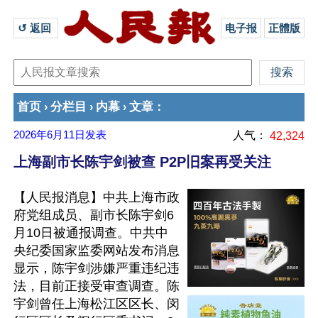
↺ 返回 
电子报
正體版
首页
分栏目
内幕
文章
›
›
›
：
2026年6月11日
发表
人气：
42,324
上海副市长陈宇剑被查 P2P旧案再受关注
【人民报消息】中共上海市政
府党组成员、副市长陈宇剑6
月10日被通报调查。中共中
央纪委国家监委网站发布消息
显示，陈宇剑涉嫌严重违纪违
法，目前正接受审查调查。陈
宇剑曾任上海松江区区长、闵