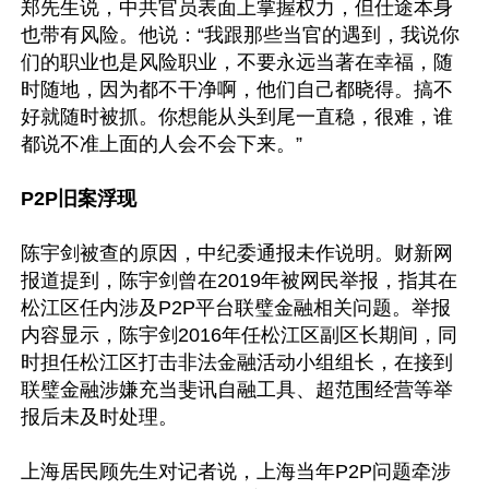
郑先生说，中共官员表面上掌握权力，但仕途本身
也带有风险。他说：“我跟那些当官的遇到，我说你
们的职业也是风险职业，不要永远当著在幸福，随
时随地，因为都不干净啊，他们自己都晓得。搞不
好就随时被抓。你想能从头到尾一直稳，很难，谁
都说不准上面的人会不会下来。”

P2P旧案浮现
陈宇剑被查的原因，中纪委通报未作说明。财新网
报道提到，陈宇剑曾在2019年被网民举报，指其在
松江区任内涉及P2P平台联璧金融相关问题。举报
内容显示，陈宇剑2016年任松江区副区长期间，同
时担任松江区打击非法金融活动小组组长，在接到
联璧金融涉嫌充当斐讯自融工具、超范围经营等举
报后未及时处理。

上海居民顾先生对记者说，上海当年P2P问题牵涉