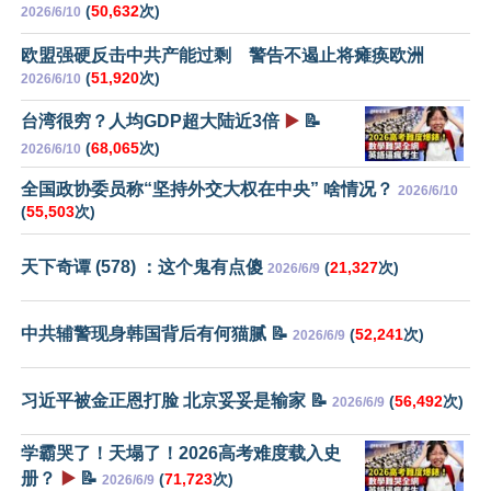
(
50,632
次)
2026/6/10
欧盟强硬反击中共产能过剩 警告不遏止将瘫痪欧洲
(
51,920
次)
2026/6/10
台湾很穷？人均GDP超大陆近3倍
▶️
📝
(
68,065
次)
2026/6/10
全国政协委员称“坚持外交大权在中央” 啥情况？
2026/6/10
(
55,503
次)
天下奇谭 (578) ：这个鬼有点傻
(
21,327
次)
2026/6/9
中共辅警现身韩国背后有何猫腻 📝
(
52,241
次)
2026/6/9
习近平被金正恩打脸 北京妥妥是输家 📝
(
56,492
次)
2026/6/9
学霸哭了！天塌了！2026高考难度载入史
册？
▶️
📝
(
71,723
次)
2026/6/9