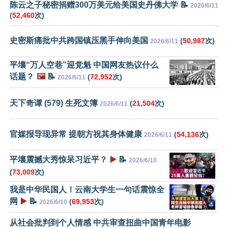
陈云之子秘密捐赠300万美元给美国史丹佛大学 📝
2026/6/11
(
52,460
次)
史密斯痛批中共跨国镇压黑手伸向美国
(
50,987
次)
2026/6/11
平壤“万人空巷”迎党魁 中国网友热议什么
话题？
🖼️
📝
(
72,952
次)
2026/6/11
天下奇谭 (579) 生死文簿
(
21,504
次)
2026/6/11
官媒报导现异常 提朝方祝其身体健康
(
54,136
次)
2026/6/11
平壤震撼大秀惊呆习近平？
▶️
📝
2026/6/10
(
73,009
次)
我是中华民国人！云南大学生一句话震惊全
网
▶️
📝
(
69,953
次)
2026/6/10
从社会批判到个人情感 中共审查扭曲中国青年电影