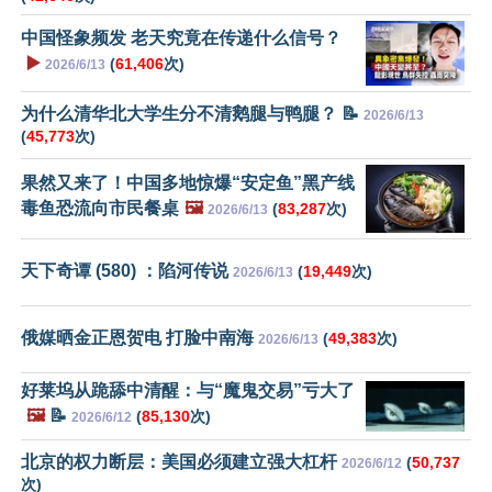
中国怪象频发 老天究竟在传递什么信号？
▶️
(
61,406
次)
2026/6/13
为什么清华北大学生分不清鹅腿与鸭腿？ 📝
2026/6/13
(
45,773
次)
果然又来了！中国多地惊爆“安定鱼”黑产线
毒鱼恐流向市民餐桌
🖼️
(
83,287
次)
2026/6/13
天下奇谭 (580) ：陷河传说
(
19,449
次)
2026/6/13
俄媒晒金正恩贺电 打脸中南海
(
49,383
次)
2026/6/13
好莱坞从跪舔中清醒：与“魔鬼交易”亏大了
🖼️
📝
(
85,130
次)
2026/6/12
北京的权力断层：美国必须建立强大杠杆
(
50,737
2026/6/12
次)