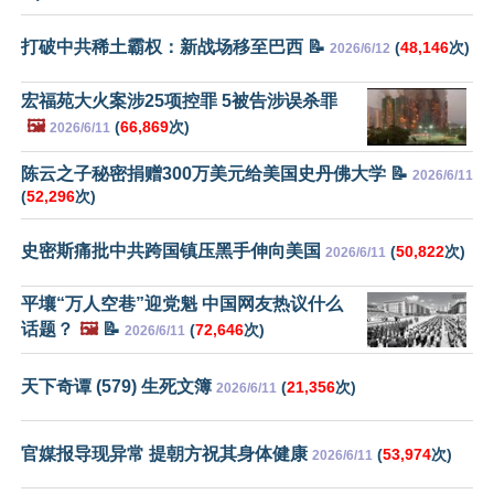
打破中共稀土霸权：新战场移至巴西 📝
(
48,146
次)
2026/6/12
宏福苑大火案涉25项控罪 5被告涉误杀罪
🖼️
(
66,869
次)
2026/6/11
陈云之子秘密捐赠300万美元给美国史丹佛大学 📝
2026/6/11
(
52,296
次)
史密斯痛批中共跨国镇压黑手伸向美国
(
50,822
次)
2026/6/11
平壤“万人空巷”迎党魁 中国网友热议什么
话题？
🖼️
📝
(
72,646
次)
2026/6/11
天下奇谭 (579) 生死文簿
(
21,356
次)
2026/6/11
官媒报导现异常 提朝方祝其身体健康
(
53,974
次)
2026/6/11