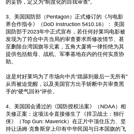
的妥协，定义为“制度化的自我审查”。

3、美国国防部（Pentagon）正式修订的《与电影
界合作指令》（DoD Instruction 5410.16）： 美国
国防部于2023年中正式宣布，若任何好莱坞电影被
发现为了符合中共当局的审查要求而修改情节、甚
至删除台湾国旗等元素，五角大厦将一律拒绝为其
提供包括航母、战机、军事基地在内的任何实质协
助。

这是对好莱坞为了市场向中共“跪舔到最后一无所有”
从而被迫觉醒，以及美国官方出手斩断中共审查黑
手的“硬气回补”评价。

4、美国国会通过的《国防授权法案》（NDAA）相
关修正案：这项法令直接催生了《捍卫战士：独行
侠》（Top Gun: Maverick）在正片中顶住压力、坚
持让汤姆·克鲁斯穿上印有中华民国与日本国旗的飞