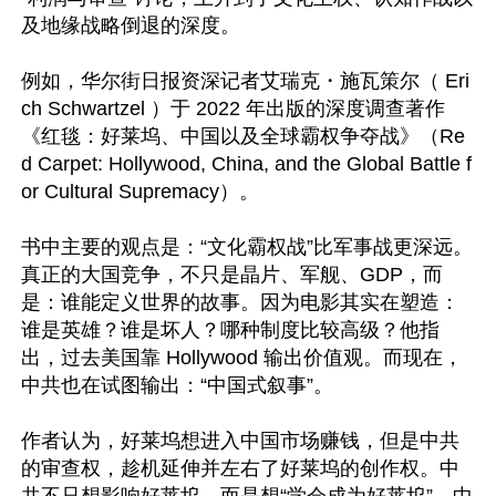
及地缘战略倒退的深度。

例如，华尔街日报资深记者艾瑞克・施瓦策尔（ Eri
ch Schwartzel ）于 2022 年出版的深度调查著作
《红毯：好莱坞、中国以及全球霸权争夺战》（Re
d Carpet: Hollywood, China, and the Global Battle f
or Cultural Supremacy）。

书中主要的观点是：“文化霸权战”比军事战更深远。
真正的大国竞争，不只是晶片、军舰、GDP，而
是：谁能定义世界的故事。因为电影其实在塑造：
谁是英雄？谁是坏人？哪种制度比较高级？他指
出，过去美国靠 Hollywood 输出价值观。而现在，
中共也在试图输出：“中国式叙事”。

作者认为，好莱坞想进入中国市场赚钱，但是中共
的审查权，趁机延伸并左右了好莱坞的创作权。中