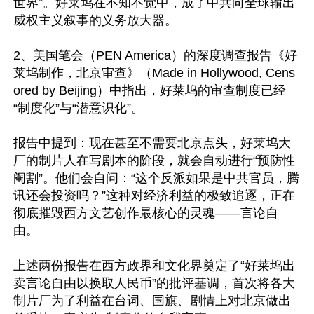
世界”。好莱坞在不知不觉中，成了中共向全球输出
威权主义叙事的义务放大器。

2、美国笔会（PEN America）的深度调查报告《好
莱坞制作，北京审查》（Made in Hollywood, Cens
ored by Beijing）中指出，好莱坞的审查制度已经
“制度化”与“潜意识化”。

报告中提到：现在甚至不需要北京点头，好莱坞大
厂的制片人在写剧本的阶段，就会自动进行“预防性
阉割”。他们会自问：“这个反派如果是中共官员，腾
讯还会投资吗？”这种对经济利益的极致追逐，正在
彻底摧毁西方文艺创作最核心的灵魂——言论自
由。

上述两份报告在西方政界和文化界奠定了“好莱坞出
卖言论自由以换取人民币”的批评基调，首次将各大
制片厂为了利益在台词、国旗、剧情上对北京做出