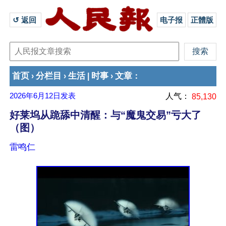
↺ 返回 
电子报
正體版
首页
分栏目
生活
时事
文章
›
›
|
›
：
2026年6月12日
发表
人气：
85,130
好莱坞从跪舔中清醒：与“魔鬼交易”亏大了
（图）
雷鸣仁