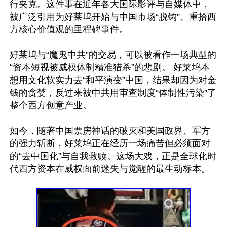
行夹克。这件事在近年各大国际影评与自媒体中，
被广泛引用为好莱坞开始与中国市场“脱钩”、重拾西
方核心价值观的里程碑事件。

好莱坞与“魔鬼中共”的交易，可以被看作一场典型的
“资本短视被威权体制精准猎杀”的悲剧。 好莱坞本
想用文化软实力去“和平演变”中国，结果却因为对金
钱的贪婪，反过来被中共用审查制度“体制性污染”了
整个西方创意产业。

如今，随著中国票房神话的破灭和美国政界、军方
的强力斩断，好莱坞正在经历一场痛苦但必须面对
的“去中国化”与自我救赎。这场大戏，正是全球化时
代西方资本在威权面前迷失与觉醒的最生动标本。
