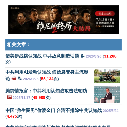
相关文章：
借美伊战搞认知战 中共故意制造话题 📝
(
31,268
2026/3/26
次)
中共利用AI发动认知战 假信息变身主流舆
论
🖼️
📝
(
55,134
次)
2026/3/25
美前情报官：中共利用认知战攻击法轮功
🖼️
(
49,989
次)
2025/11/17
中国“救生圈男”偷渡金门 台湾不排除中共认知战
2025/5/24
(
4,475
次)