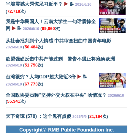
平壤震撼大秀惊呆习近平？
▶️
📝
2026/6/10
(
72,718
次)
我是中华民国人！云南大学生一句话震惊全
网
▶️
📝
(
69,660
次)
2026/6/10
从社会批判到个人情感 中共审查扭曲中国青年电影
(
50,484
次)
2026/6/10
欧盟强硬反击中共产能过剩 警告不遏止将瘫痪欧洲
(
51,756
次)
2026/6/10
台湾很穷？人均GDP超大陆近3倍
▶️
📝
(
67,773
次)
2026/6/10
全国政协委员称“坚持外交大权在中央” 啥情况？
2026/6/10
(
55,341
次)
天下奇谭 (578) ：这个鬼有点傻
(
21,164
次)
2026/6/9
Copyright© RMB Public Foundation Inc.