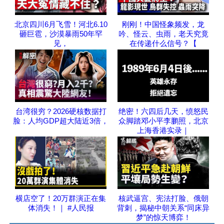
北京四川6月飞雪！河北6.10
刚刚！中国怪象频发，龙
砸巨雹，沙漠暴雨50年罕
吟、怪云、虫雨，老天究竟
见，
在传递什么信号？【
台湾很穷？2026硬核数据打
绝密！六四后几天，愤怒民
脸：人均GDP超大陆近3倍，
众脚踏邓小平李鹏照，北京
上海香港实录｜
横店空了！20万群演正在集
核武逼宫、宪法打脸、俄朝
体消失！｜ #人民报
背刺，揭秘中朝关系“同床异
梦”的惊天博弈！