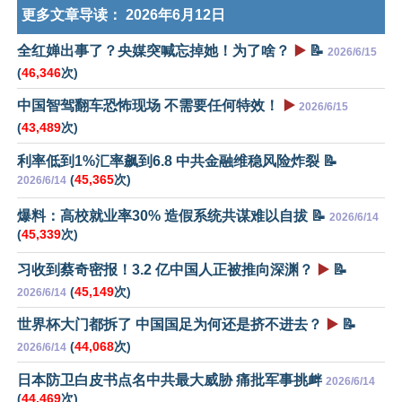
更多文章导读：
2026年6月12日
全红婵出事了？央媒突喊忘掉她！为了啥？
▶️
📝
2026/6/15
(
46,346
次)
中国智驾翻车恐怖现场 不需要任何特效！
▶️
2026/6/15
(
43,489
次)
利率低到1%汇率飙到6.8 中共金融维稳风险炸裂 📝
(
45,365
次)
2026/6/14
爆料：高校就业率30% 造假系统共谋难以自拔 📝
2026/6/14
(
45,339
次)
习收到蔡奇密报！3.2 亿中国人正被推向深渊？
▶️
📝
(
45,149
次)
2026/6/14
世界杯大门都拆了 中国国足为何还是挤不进去？
▶️
📝
(
44,068
次)
2026/6/14
日本防卫白皮书点名中共最大威胁 痛批军事挑衅
2026/6/14
(
44,469
次)