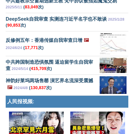
中共趁教宗空窗期选新主教 梵中协议被指如魔鬼交易
(
83,049
次)
2025/5/11
DeepSeek自我审查 实测连习近平名字也不敢谈
2025/1/28
(
90,853
次)
反修例五年：香港传媒自我审查日增
🖼️
(
17,771
次)
2024/6/24
中共跨国制造恐惧氛围 逼迫留学生自我审
查
(
415,709
次)
2024/5/14
神韵好莱坞两场售罄 演艺界名流深受震撼
🖼️
(
130,837
次)
2024/4/8
人民报视频: