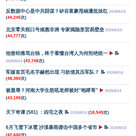
反数据中心是中共阴谋？矽谷富豪甩锅遭批抹红
2026/6/14
(
44,245
次)
北京零关税口号难惠非洲 专家揭隐形贸易壁垒
2026/6/14
(
44,777
次)
他曾经痛骂台独，终于看懂台湾人为何拒绝统一
▶️
📝
(
43,748
次)
2026/6/14
军媒首页毛名字赫然出现 习欲借其压军队？ 📝
2026/6/14
(
48,380
次)
被羞辱？河南大学生怒吼老师被封“咆哮哥”
▶️
2026/6/14
(
43,199
次)
天下奇谭 (581) ：凶宅之夜 📝
(
18,549
次)
2026/6/14
6月飞雪下冰雹 沙漠暴雨袭击中国多个省市
▶️
📝
2026/6/14
(
42,640
次)