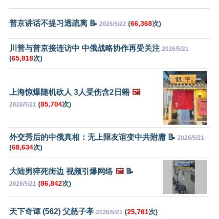
普京讲话不提习透疏离 📝
(
66,368
次)
2026/5/22
川普与普京接连访中 中俄战略协作再受关注
2026/5/21
(
65,818
次)
上海惊爆随机砍人 3人受伤含2日籍
🖼️
(
85,704
次)
2026/5/21
外交秀后的中俄真相：无上限友谊变中共附庸 📝
2026/5/21
(
68,634
次)
大陆男猝死街边 视频引爆网络
🖼️
📝
(
86,842
次)
2026/5/21
天下奇谭 (562) 父慈子孝
(
25,761
次)
2026/5/21