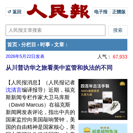
↺ 返回 
电子报
正體版
首页
分栏目
时事
文章
›
›
›
：
2026年5月22日
发表
人气：
67,933
从川普访华之旅看美中监管和执法的不同
【人民报消息】（人民报记者
沈清言
编译报导）近期，福克
斯新闻专栏作家大卫马库斯
（David Marcus）在福克斯
新闻网发表评论，指出中共的
国家监控向美国敲响警钟，美
国的自由精神是国家核心，美