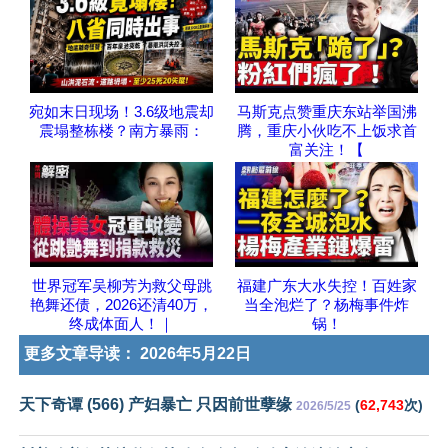
宛如末日现场！3.6级地震却
马斯克点赞重庆东站举国沸
震塌整栋楼？南方暴雨：
腾，重庆小伙吃不上饭求首
富关注！【
世界冠军吴柳芳为救父母跳
福建广东大水失控！百姓家
艳舞还债，2026还清40万，
当全泡烂了？杨梅事件炸
终成体面人！｜
锅！
更多文章导读：
2026年5月22日
天下奇谭 (566) 产妇暴亡 只因前世孽缘
(
62,743
次)
2026/5/25