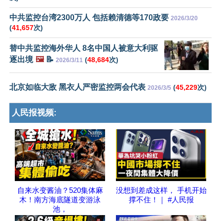
中共监控台湾2300万人 包括赖清德等170政要
2026/3/20
(
41,657
次)
替中共监控海外华人 8名中国人被意大利驱
逐出境
🖼️
📝
(
48,684
次)
2026/3/11
北京如临大敌 黑衣人严密监控两会代表
(
45,229
次)
2026/3/5
人民报视频:
自来水变酱油？520集体麻
没想到差成这样， 手机开始
木！南方海底隧道变游泳
撑不住！｜ #人民报
池，