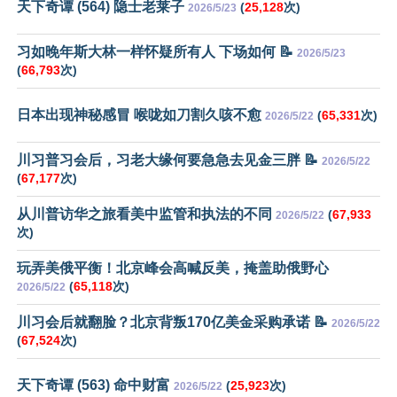
天下奇谭 (564) 隐士老莱子
(
25,128
次)
2026/5/23
习如晚年斯大林一样怀疑所有人 下场如何 📝
2026/5/23
(
66,793
次)
日本出现神秘感冒 喉咙如刀割久咳不愈
(
65,331
次)
2026/5/22
川习普习会后，习老大缘何要急急去见金三胖 📝
2026/5/22
(
67,177
次)
从川普访华之旅看美中监管和执法的不同
(
67,933
2026/5/22
次)
玩弄美俄平衡！北京峰会高喊反美，掩盖助俄野心
(
65,118
次)
2026/5/22
川习会后就翻脸？北京背叛170亿美金采购承诺 📝
2026/5/22
(
67,524
次)
天下奇谭 (563) 命中财富
(
25,923
次)
2026/5/22