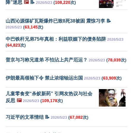
降”迷思
🖼️
📝
(
108,220
次)
2026/5/23
山西沁源煤矿瓦斯爆炸已致8死38被困 震惊习李 📝
(
63,145
次)
2026/5/23
中巴铁杆兄弟75年真相：利益联姻下的债务陷阱
2026/5/23
(
64,823
次)
普京与习称兄道弟 不怕沾上共产厄运？
(
78,039
次)
2026/5/23
伊朗最高领袖下令 禁止浓缩铀运出国
(
63,909
次)
2026/5/23
儿童零食变“杀蚁新药” 引网友热议与社会
反思
🖼️
(
109,178
次)
2026/5/23
习近平的文革情结 📝
(
67,082
次)
2026/5/23