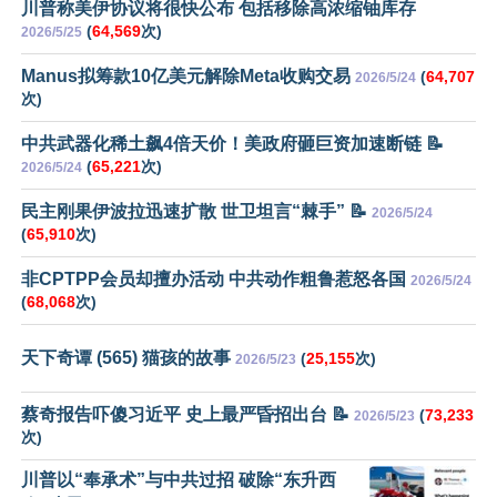
川普称美伊协议将很快公布 包括移除高浓缩铀库存
(
64,569
次)
2026/5/25
Manus拟筹款10亿美元解除Meta收购交易
(
64,707
2026/5/24
次)
中共武器化稀土飙4倍天价！美政府砸巨资加速断链 📝
(
65,221
次)
2026/5/24
民主刚果伊波拉迅速扩散 世卫坦言“棘手” 📝
2026/5/24
(
65,910
次)
非CPTPP会员却擅办活动 中共动作粗鲁惹怒各国
2026/5/24
(
68,068
次)
天下奇谭 (565) 猫孩的故事
(
25,155
次)
2026/5/23
蔡奇报告吓傻习近平 史上最严昏招出台 📝
(
73,233
2026/5/23
次)
川普以“奉承术”与中共过招 破除“东升西