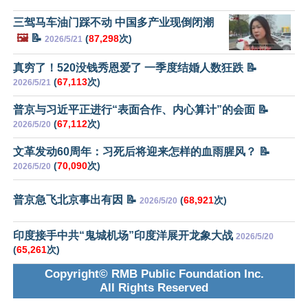
三驾马车油门踩不动 中国多产业现倒闭潮
🖼️
📝
(
87,298
次)
2026/5/21
真穷了！520没钱秀恩爱了 一季度结婚人数狂跌 📝
(
67,113
次)
2026/5/21
普京与习近平正进行“表面合作、内心算计”的会面 📝
(
67,112
次)
2026/5/20
文革发动60周年：习死后将迎来怎样的血雨腥风？ 📝
(
70,090
次)
2026/5/20
普京急飞北京事出有因 📝
(
68,921
次)
2026/5/20
印度接手中共“鬼城机场”印度洋展开龙象大战
2026/5/20
(
65,261
次)
Copyright© RMB Public Foundation Inc.
All Rights Reserved