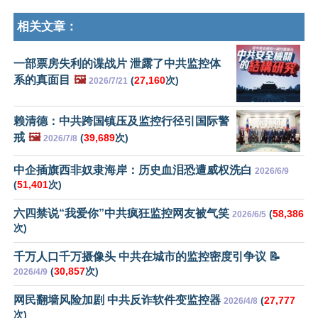
相关文章：
一部票房失利的谍战片 泄露了中共监控体
系的真面目
🖼️
(
27,160
次)
2026/7/21
赖清德：中共跨国镇压及监控行径引国际警
戒
🖼️
(
39,689
次)
2026/7/8
中企插旗西非奴隶海岸：历史血泪恐遭威权洗白
2026/6/9
(
51,401
次)
六四禁说“我爱你”中共疯狂监控网友被气笑
(
58,386
2026/6/5
次)
千万人口千万摄像头 中共在城市的监控密度引争议 📝
(
30,857
次)
2026/4/9
网民翻墙风险加剧 中共反诈软件变监控器
(
27,777
2026/4/8
次)