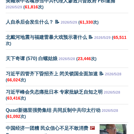
美籍亲中名嘴涉当中共代理人渗透川普政府 FBI逮捕
(
61,816
次)
2026/5/29
人自杀后会发生什么？ 📝
(
61,330
次)
2026/5/29
北戴河地震与福建雷暴大戏预示著什么 📝
(
65,511
2026/5/29
次)
天下奇谭 (570) 白螺姑娘
(
23,446
次)
2026/5/28
习近平四管齐下昏招齐上 闭关锁国全面加速 📝
2026/5/28
(
66,024
次)
习近平峰会失态痛批日本 专家批缺乏自知之明
2026/5/28
(
63,416
次)
Quad新德里强势集结 共同反制中共印太行动
2026/5/28
(
61,092
次)
中国经济一团糟 民众信心不足不敢消费
🖼️