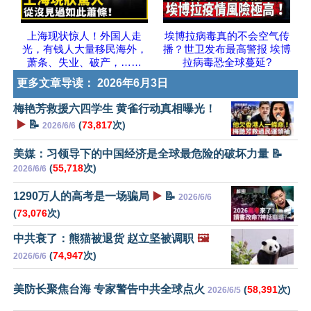
上海现状惊人！外国人走
埃博拉病毒真的不会空气传
光，有钱人大量移民海外，
播？世卫发布最高警报 埃博
萧条、失业、破产，……
拉病毒恐全球蔓延?
更多文章导读：
2026年6月3日
梅艳芳救援六四学生 黄雀行动真相曝光！
▶️
📝
(
73,817
次)
2026/6/6
美媒：习领导下的中国经济是全球最危险的破坏力量 📝
(
55,718
次)
2026/6/6
1290万人的高考是一场骗局
▶️
📝
2026/6/6
(
73,076
次)
中共衰了：熊猫被退货 赵立坚被调职
🖼️
(
74,947
次)
2026/6/6
美防长聚焦台海 专家警告中共全球点火
(
58,391
次)
2026/6/5