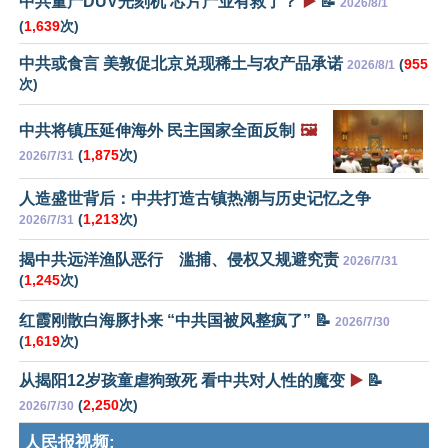
中共量产DUV光刻机 芯片产业有救了？
▶️
📝
2026/8/1
(
1,639
次)
中共或食言 美敦促北京兑现稀土与农产品承诺
(
955
2026/8/1
次)
中共将镇压延伸海外 民主国家全面反制
🖼️
(
1,875
次)
2026/7/31
人造盛世背后：中共打造古镇热潮与历史记忆之争
(
1,213
次)
2026/7/31
揭中共远洋渔队恶行 滥捕、侵权又规避究责
2026/7/31
(
1,245
次)
红霞刚散白海豚扑来 “中共国被风整疯了” 📝
2026/7/30
(
1,619
次)
从揭阳12岁孩童虐狗致死 看中共对人性的魔变
▶️
📝
(
2,250
次)
2026/7/30
人民报视频: