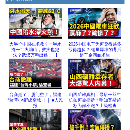
大半个中国在求救？一半水
2026中国电车为何卖得越多
淹一半火焰山，救灾也犯
亏得越多？ 销量爆增的背后
法？武汉万鸭出逃！ 【
是车企滴血求生
台商走了，厦门空了，福建
山西矿难真相：最后一丝生
“台湾小镇”成空城 ！｜ #人民
机如何被掐断？明知瓦斯超
报
标为何不跑？上级检查