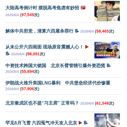
大陆高考倒计时 摆脱高考焦虑有妙招
🖼️
(
97,549
次)
2026/6/4
解体中共邪党，清算六四屠杀罪行 📝
(
58,465
次)
2026/6/4
从未公开六四画面 现场原音震撼人心！
▶️
📝
(
98,091
次)
2026/6/4
中资技术跨国大锁国 北京长臂管辖引爆外资恐慌 📝
(
55,894
次)
2026/6/4
伊朗战火推升美国LNG暴利 中共堡垒经济代价惨重
(
57,906
次)
2026/6/4
北京衞戍区也不提“习主席” 正常吗？
(
61,548
次)
2026/6/4
罕见6月飞雪 六四冤气冲天攻入北京
▶️
📝