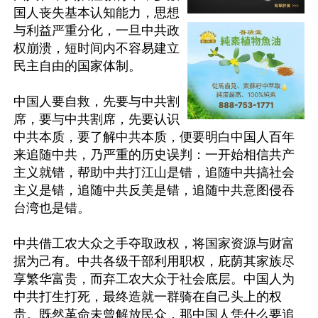
国人丧失基本认知能力，思想
与利益严重分化，一旦中共政
权崩溃，短时间内不容易建立
民主自由的国家体制。

中国人要自救，先要与中共割
席，要与中共割席，先要认识
中共本质，要了解中共本质，便要明白中国人百年
来追随中共，乃严重的历史误判：一开始相信共产
主义就错，帮助中共打江山是错，追随中共搞社会
主义是错，追随中共反美是错，追随中共意图侵吞
台湾也是错。

中共借工农大众之手夺取政权，将国家资源与财富
据为己有。中共各级干部利用职权，庇荫其家族尽
享繁华富贵，而弃工农大众于社会底层。中国人为
中共打生打死，最终造就一群骑在自己头上的权
贵。既然革命未曾解放民众，那中国人凭什么要追