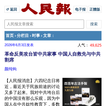
↺ 返回 
电子报
正體版
首页
分栏目
时事
文章
›
›
›
：
2026年6月3日
发表
人气：
49,625
革命反美攻台皆中共家事 中国人自救先与中共
割席
颜纯钩
【人民报消息】六四纪念日将
近，最近关于民族前途的讨论
又多了起来。我对中共垮台后
的中国没有那么乐观，因为中
国人在中共奴性教育下，多数