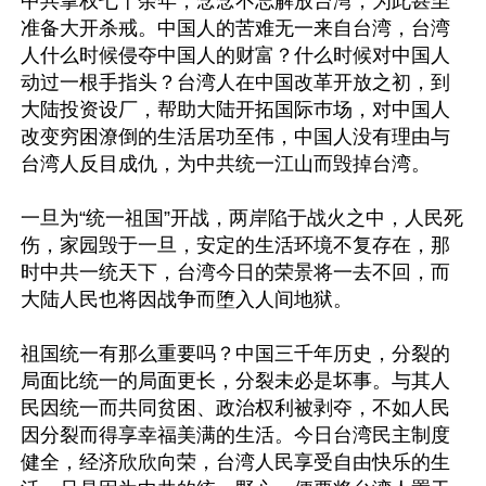
中共掌权七十余年，念念不忘解放台湾，为此甚至
准备大开杀戒。中国人的苦难无一来自台湾，台湾
人什么时候侵夺中国人的财富？什么时候对中国人
动过一根手指头？台湾人在中国改革开放之初，到
大陆投资设厂，帮助大陆开拓国际巿场，对中国人
改变穷困潦倒的生活居功至伟，中国人没有理由与
台湾人反目成仇，为中共统一江山而毁掉台湾。

一旦为“统一祖国”开战，两岸陷于战火之中，人民死
伤，家园毁于一旦，安定的生活环境不复存在，那
时中共一统天下，台湾今日的荣景将一去不回，而
大陆人民也将因战争而堕入人间地狱。

祖国统一有那么重要吗？中国三千年历史，分裂的
局面比统一的局面更长，分裂未必是坏事。与其人
民因统一而共同贫困、政治权利被剥夺，不如人民
因分裂而得享幸福美满的生活。今日台湾民主制度
健全，经济欣欣向荣，台湾人民享受自由快乐的生