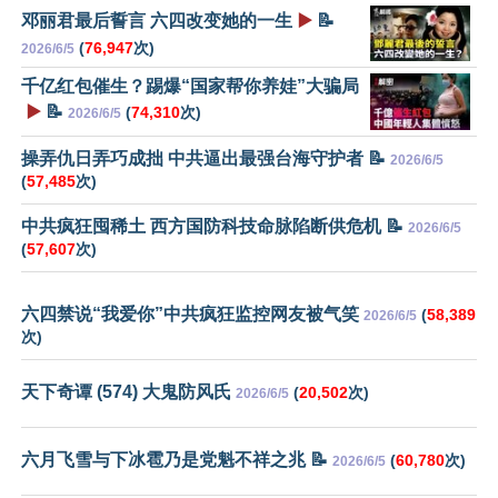
邓丽君最后誓言 六四改变她的一生
▶️
📝
(
76,947
次)
2026/6/5
千亿红包催生？踢爆“国家帮你养娃”大骗局
▶️
📝
(
74,310
次)
2026/6/5
操弄仇日弄巧成拙 中共逼出最强台海守护者 📝
2026/6/5
(
57,485
次)
中共疯狂囤稀土 西方国防科技命脉陷断供危机 📝
2026/6/5
(
57,607
次)
六四禁说“我爱你”中共疯狂监控网友被气笑
(
58,389
2026/6/5
次)
天下奇谭 (574) 大鬼防风氏
(
20,502
次)
2026/6/5
六月飞雪与下冰雹乃是党魁不祥之兆 📝
(
60,780
次)
2026/6/5