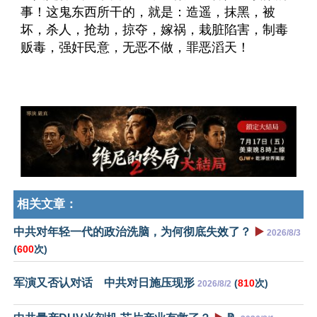
事！这鬼东西所干的，就是：造遥，抹黑，被
坏，杀人，抢劫，掠夺，嫁祸，栽脏陷害，制毒
贩毒，强奸民意，无恶不做，罪恶滔天！
相关文章：
中共对年轻一代的政治洗脑，为何彻底失效了？
▶️
2026/8/3
(
600
次)
军演又否认对话 中共对日施压现形
(
810
次)
2026/8/2