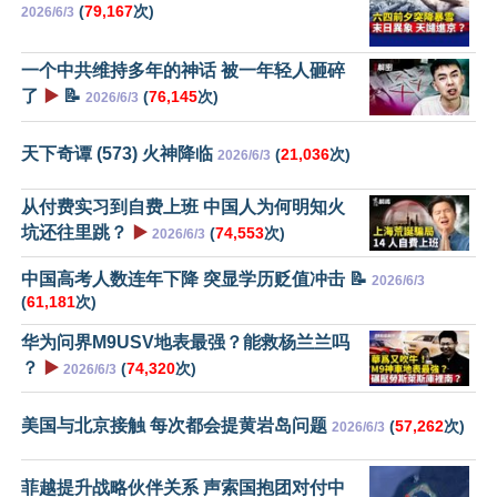
(
79,167
次)
2026/6/3
一个中共维持多年的神话 被一年轻人砸碎
了
▶️
📝
(
76,145
次)
2026/6/3
天下奇谭 (573) 火神降临
(
21,036
次)
2026/6/3
从付费实习到自费上班 中国人为何明知火
坑还往里跳？
▶️
(
74,553
次)
2026/6/3
中国高考人数连年下降 突显学历贬值冲击 📝
2026/6/3
(
61,181
次)
华为问界M9USV地表最强？能救杨兰兰吗
？
▶️
(
74,320
次)
2026/6/3
美国与北京接触 每次都会提黄岩岛问题
(
57,262
次)
2026/6/3
菲越提升战略伙伴关系 声索国抱团对付中