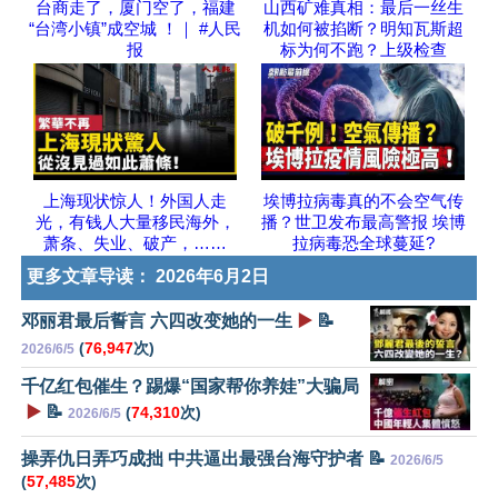
台商走了，厦门空了，福建
山西矿难真相：最后一丝生
“台湾小镇”成空城 ！｜ #人民
机如何被掐断？明知瓦斯超
报
标为何不跑？上级检查
上海现状惊人！外国人走
埃博拉病毒真的不会空气传
光，有钱人大量移民海外，
播？世卫发布最高警报 埃博
萧条、失业、破产，……
拉病毒恐全球蔓延?
更多文章导读：
2026年6月2日
邓丽君最后誓言 六四改变她的一生
▶️
📝
(
76,947
次)
2026/6/5
千亿红包催生？踢爆“国家帮你养娃”大骗局
▶️
📝
(
74,310
次)
2026/6/5
操弄仇日弄巧成拙 中共逼出最强台海守护者 📝
2026/6/5
(
57,485
次)