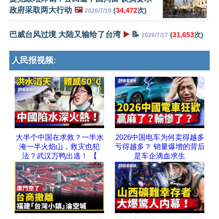
政府采取两大行动
🖼️
(
34,472
次)
2026/7/19
巴威台风过境 大陆又输给了台湾
▶️
📝
(
31,653
次)
2026/7/17
人民报视频:
大半个中国在求救？一半水
2026中国电车为何卖得越多
淹一半火焰山，救灾也犯
亏得越多？ 销量爆增的背后
法？武汉万鸭出逃！ 【
是车企滴血求生