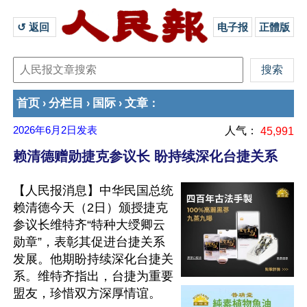
↺ 返回 
电子报
正體版
首页
分栏目
国际
文章
›
›
›
：
2026年6月2日
发表
人气：
45,991
赖清德赠勋捷克参议长 盼持续深化台捷关系
【人民报消息】中华民国总统
赖清德今天（2日）颁授捷克
参议长维特齐“特种大绶卿云
勋章”，表彰其促进台捷关系
发展。他期盼持续深化台捷关
系。维特齐指出，台捷为重要
盟友，珍惜双方深厚情谊。
