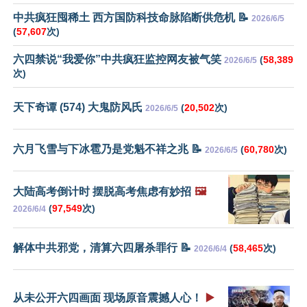
中共疯狂囤稀土 西方国防科技命脉陷断供危机 📝
2026/6/5
(
57,607
次)
六四禁说“我爱你”中共疯狂监控网友被气笑
(
58,389
2026/6/5
次)
天下奇谭 (574) 大鬼防风氏
(
20,502
次)
2026/6/5
六月飞雪与下冰雹乃是党魁不祥之兆 📝
(
60,780
次)
2026/6/5
大陆高考倒计时 摆脱高考焦虑有妙招
🖼️
(
97,549
次)
2026/6/4
解体中共邪党，清算六四屠杀罪行 📝
(
58,465
次)
2026/6/4
从未公开六四画面 现场原音震撼人心！
▶️