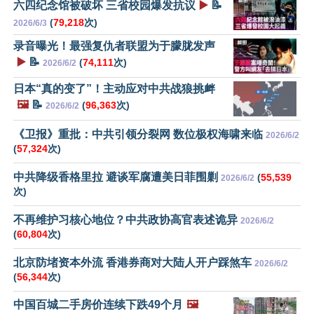
六四纪念馆被破坏 三省校园爆发抗议
▶️
📝
(
79,218
次)
2026/6/3
录音曝光！最强复仇者联盟为于朦胧发声
▶️
📝
(
74,111
次)
2026/6/2
日本“真的变了”！主动应对中共战狼挑衅
🖼️
📝
(
96,363
次)
2026/6/2
《卫报》重批：中共引领分裂网 数位极权海啸来临
2026/6/2
(
57,324
次)
中共降级香格里拉 避谈军腐遭美日菲围剿
(
55,539
2026/6/2
次)
不再维护习核心地位？中共政协高官表述诡异
2026/6/2
(
60,804
次)
北京防堵资本外流 香港券商对大陆人开户踩煞车
2026/6/2
(
56,344
次)
中国百城二手房价连续下跌49个月
🖼️