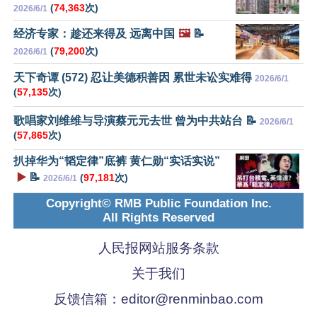
(
74,363
次)
2026/6/1
经济专家：趁还来得及 远离中国
🖼️
📝
(
79,200
次)
2026/6/1
天下奇谭 (572) 忍让美德积善因 累世未讼实难得
2026/6/1
(
57,135
次)
歌唱家刘维维与导演蔡元元去世 曾为中共站台 📝
2026/6/1
(
57,865
次)
扒掉华为“韬定律”底裤 黄仁勋“实话实说”
▶️
📝
(
97,181
次)
2026/6/1
Copyright© RMB Public Foundation Inc.
All Rights Reserved
人民报网站服务条款
关于我们
反馈信箱：
editor@renminbao.com