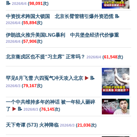
📝
(
98,091
次)
2026/6/4
中资技术跨国大锁国 北京长臂管辖引爆外资恐慌 📝
(
55,894
次)
2026/6/4
伊朗战火推升美国LNG暴利 中共堡垒经济代价惨重
(
57,906
次)
2026/6/4
北京衞戍区也不提“习主席” 正常吗？
(
61,548
次)
2026/6/4
罕见6月飞雪 六四冤气冲天攻入北京
▶️
📝
(
79,167
次)
2026/6/3
一个中共维持多年的神话 被一年轻人砸碎
了
▶️
📝
(
76,145
次)
2026/6/3
天下奇谭 (573) 火神降临
(
21,036
次)
2026/6/3