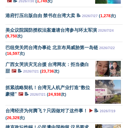
🖼️
📝
(
1,749
次)
2026/7/30
港府打压出版自由 禁书在台湾大卖 📝
(
1,278
次)
2026/7/27
美众议院国防授权法案邀请台湾参与环太军演
2026/7/24
(
9,750
次)
巴纽突关闭台湾办事处 北京布局威胁第一岛链
2026/7/22
(
16,597
次)
广西女哭洪灾无台援 台湾网友：拒当傻白
甜
🖼️
📝
(
23,736
次)
2026/7/21
抓紧战略契机！台湾无人机产业打造“数位
豪猪”
🖼️
📝
(
24,938
次)
2026/7/21
台湾经济为何腾飞？只因做对了这件事！
▶️
📝
2026/7/19
(
26,329
次)
捷克政坛炸锅！公民遭中国拘留 议员要求