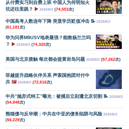
从付费实习到自费上班 中国人为何明知火
坑还往里跳？
▶️
(
74,553
次)
2026/6/3
中国高考人数连年下降 突显学历贬值冲击 📝
2026/6/3
(
61,181
次)
华为问界M9USV地表最强？能救杨兰兰吗
？
▶️
(
74,320
次)
2026/6/3
美国与北京接触 每次都会提黄岩岛问题
(
57,262
次)
2026/6/3
菲越提升战略伙伴关系 声索国抱团对付中
共
🖼️
(
72,616
次)
2026/6/3
中共“抛弃式特工”曝光：被捕后立刻遭北京切割 📝
2026/6/3
(
54,948
次)
熊猫债与反华潮：中共在中亚的债务陷阱与风险
2026/6/3
(
56,229
次)