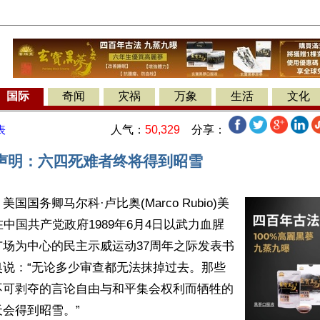
国际
奇闻
灾祸
万象
生活
文化
人气：
50,329
分享：
表
声明：六四死难者终将得到昭雪
国国务卿马尔科·卢比奥(Marco Rubio)美
在中国共产党政府1989年6月4日以武力血腥
场为中心的民主示威运动37周年之际发表书
奥说：“无论多少审查都无法抹掉过去。那些
不可剥夺的言论自由与和平集会权利而牺牲的
会得到昭雪。”
