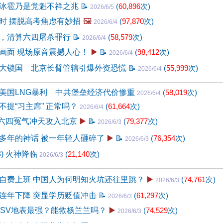
冰雹乃是党魁不祥之兆
📝
(
60,896
次)
2026/6/5
时 摆脱高考焦虑有妙招
🖼️
(
97,870
次)
2026/6/4
，清算六四屠杀罪行
📝
(
58,579
次)
2026/6/4
画面 现场原音震撼人心！
▶️
📝
(
98,412
次)
2026/6/4
大锁国 北京长臂管辖引爆外资恐慌
📝
(
55,999
次)
2026/6/4
美国LNG暴利 中共堡垒经济代价惨重
(
58,019
次)
2026/6/4
不提“习主席” 正常吗？
(
61,664
次)
2026/6/4
 六四冤气冲天攻入北京
▶️
📝
(
79,377
次)
2026/6/3
多年的神话 被一年轻人砸碎了
▶️
📝
(
76,354
次)
2026/6/3
3) 火神降临
(
21,140
次)
2026/6/3
自费上班 中国人为何明知火坑还往里跳？
▶️
(
74,761
次)
2026/6/3
连年下降 突显学历贬值冲击
📝
(
61,297
次)
2026/6/3
USV地表最强？能救杨兰兰吗？
▶️
(
74,529
次)
2026/6/3