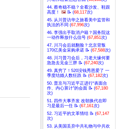
44. 蔡奇稳不稳？全看沙发、鞋跟
高度！
🖼️
📝 (
68,117
次)
45. 从川普访华之旅看美中监管和
执法的不同 (
67,996
次)
46. 李强出手取消户籍？国务院这
一动作释放什么信号 (
67,851
次)
47. 川习会后就翻脸？北京背叛
170亿美金采购承诺 📝 (
67,588
次)
48. 川习普习会后，习老大缘何要
急急去见金三胖 📝 (
67,240
次)
49. 真穷了！520没钱秀恩爱了 一
季度结婚人数狂跌 📝 (
67,182
次)
50. 普京与习近平正进行“表面合
作、内心算计”的会面 📝 (
67,180
次)
51. 四件大事齐发 改朝换代在即
习是最后一任 📝 (
67,161
次)
52. 习近平的文革情结 📝 (
67,147
次)
53. 从美国丢弃中共礼物与中共欢