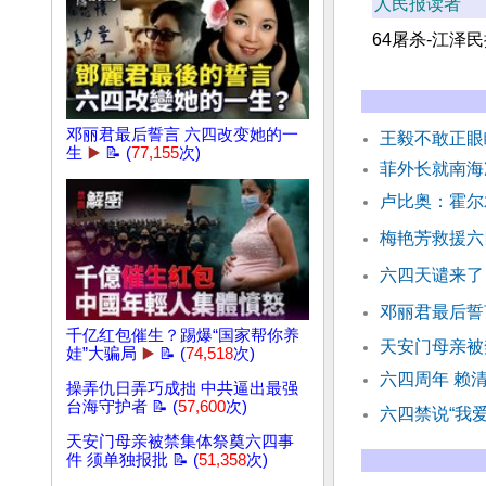
人民报读者
64屠杀-江泽
邓丽君最后誓言 六四改变她的一
王毅不敢正眼
生
▶️
📝 (
77,155
次)
菲外长就南海
卢比奥：霍尔
梅艳芳救援六
六四天谴来了
邓丽君最后誓
千亿红包催生？踢爆“国家帮你养
天安门母亲被
娃”大骗局
▶️
📝 (
74,518
次)
六四周年 赖
操弄仇日弄巧成拙 中共逼出最强
台海守护者 📝 (
57,600
次)
六四禁说“我
天安门母亲被禁集体祭奠六四事
件 须单独报批 📝 (
51,358
次)