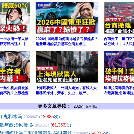
一半水淹一半火焰
2026中国电车为何卖得越多亏得越多？
台商走了，厦门空
汉万鸭出逃！ 【
销量爆增的背后是车企滴血求生
成空城 ！｜ #人民
一丝生机如何被掐
上海现状惊人！外国人走光，有钱人大
埃博拉病毒真的不
何不跑？上级检查
量移民海外，萧条、失业、破产，……
布最高警报 埃博拉
更多文章导读：
2026年6月4日
5) 鬼和木马
(
19,835
次)
2026/6/7
量与政治风险
📝
(
61,363
次)
2026/6/7
战期间让港口和运河消失 躲过轰炸
(
54,275
次)
2026/6/7