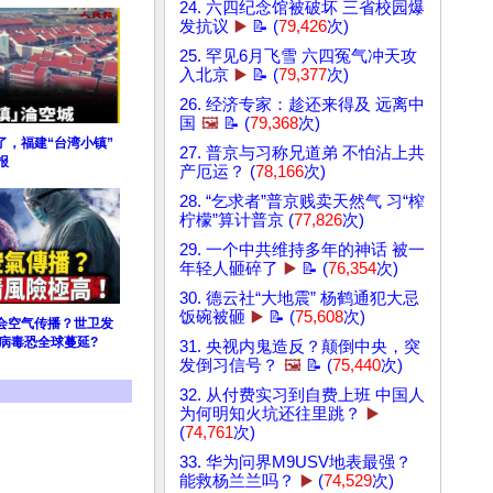
24. 六四纪念馆被破坏 三省校园爆
发抗议
▶️
📝 (
79,426
次)
25. 罕见6月飞雪 六四冤气冲天攻
入北京
▶️
📝 (
79,377
次)
26. 经济专家：趁还来得及 远离中
国
🖼️
📝 (
79,368
次)
了，福建“台湾小镇”
27. 普京与习称兄道弟 不怕沾上共
报
产厄运？ (
78,166
次)
28. “乞求者”普京贱卖天然气 习“榨
柠檬”算计普京 (
77,826
次)
29. 一个中共维持多年的神话 被一
年轻人砸碎了
▶️
📝 (
76,354
次)
30. 德云社“大地震” 杨鹤通犯大忌
饭碗被砸
▶️
📝 (
75,608
次)
会空气传播？世卫发
病毒恐全球蔓延?
31. 央视内鬼造反？颠倒中央，突
发倒习信号？
🖼️
📝 (
75,440
次)
32. 从付费实习到自费上班 中国人
为何明知火坑还往里跳？
▶️
(
74,761
次)
33. 华为问界M9USV地表最强？
能救杨兰兰吗？
▶️
(
74,529
次)