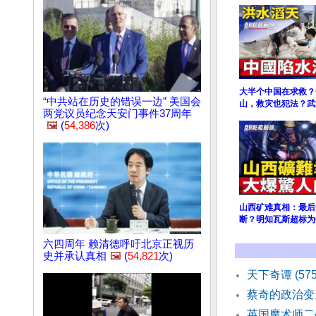
大半个中国在求救？
“中共站在历史的错误一边” 美国会
山，救灾也犯法？武
两党议员纪念天安门事件37周年
🖼️
(
54,386
次)
山西矿难真相：最后
断？明知瓦斯超标为
六四周年 赖清德呼吁北京正视历
史并承认真相
🖼️
(
54,821
次)
天下奇谭 (57
蔡奇的政治变
英国魔术师二