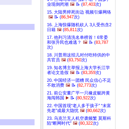
业现倒闭潮
🖼️
📝 (
87,403
次)
15. 大陆男猝死街边 视频引爆网络
🖼️
📝 (
86,947
次)
16. 上海惊爆随机砍人 3人受伤含2
日籍
🖼️
(
85,811
次)
17. 他列习清洗名单榜首！6常委
和张升民也难逃？
🖼️
📝 (
83,787
次)
18. 川普用这招儿对付吃特供的中
共官员
🖼️
(
83,750
次)
19. 知名博主举报上海大学长江学
者论文造假
🖼️
📝 (
83,359
次)
20. 中国经济一团糟 民众信心不足
不敢消费
🖼️
📝 (
82,773
次)
21. 前公安董广平一只橡皮艇跨黄
海闯韩国
▶️
📝 (
80,922
次)
22. 中国首现“老人多于孩子” “未富
先老”成最大隐忧
🖼️
(
80,662
次)
23. 乌克兰无人机空袭频繁 莫斯科
陷“断网时代”
🖼️
(
80,322
次)