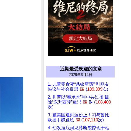
近期最受欢迎的文章
2026年6月4日
1. 儿童零食变“杀蚁新药” 引网友
热议与社会反思
🖼️
(
109,399
次)
2. 川普以“奉承术”与中共过招 破
除“东升西降”迷思
🖼️
📝 (
108,400
次)
3. 被美国逼到这份上！习与鲁比
欧握手超尴尬
🖼️
(
107,110
次)
4. 幼发拉底河龙脉断裂惊现干枯