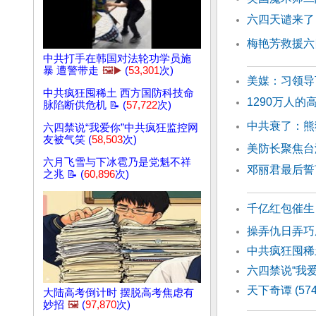
六四天谴来了
梅艳芳救援六
中共打手在韩国对法轮功学员施
暴 遭警带走
🖼️▶️
(
53,301
次)
美媒：习领导
中共疯狂囤稀土 西方国防科技命
1290万人的
脉陷断供危机 📝 (
57,722
次)
中共衰了：熊
六四禁说“我爱你”中共疯狂监控网
友被气笑 (
58,503
次)
美防长聚焦台
六月飞雪与下冰雹乃是党魁不祥
邓丽君最后誓
之兆 📝 (
60,896
次)
千亿红包催生
操弄仇日弄巧
中共疯狂囤稀
六四禁说“我
天下奇谭 (57
大陆高考倒计时 摆脱高考焦虑有
妙招
🖼️
(
97,870
次)