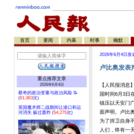
首页
要闻
内幕
时事
幽默
2026年6月4日
发
卢比奥发表
重点推荐文章
2026年6月4日
【人民报消息】美
蔡奇的政治变量与政治风险 📝
国时间6月3日
(
61,363
次)
镇压以天安门广
英国魔术师二战期间让港口和运
面声明。卢比
河消失 躲过轰炸 (
54,275
次)
为了捍卫自身
人们，终有一天