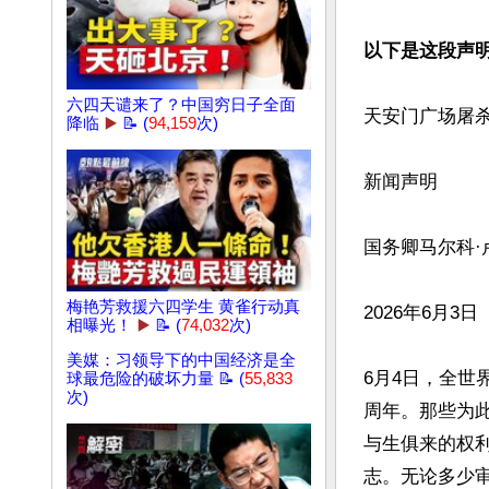
以下是这段声
六四天谴来了？中国穷日子全面
天安门广场屠杀3
降临
▶️
📝 (
94,159
次)
新闻声明

国务卿马尔科·
梅艳芳救援六四学生 黄雀行动真
2026年6月3日

相曝光！
▶️
📝 (
74,032
次)
美媒：习领导下的中国经济是全
6月4日，全世
球最危险的破坏力量 📝 (
55,833
次)
周年。那些为
与生俱来的权
志。无论多少