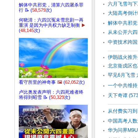
六月飞雪与下
解体中共邪党，清算六四屠杀罪
行 📝 (
58,579
次)
大陆高考倒计
何晓清：六四沉冤未雪悲剧一再
解体中共邪党
重演 是因为中共权力缺乏制衡
▶️
(
48,145
次)
从未公开六四
中资技术跨国
伊朗战火推升
北京衞戍区也
罕见6月飞雪
看守所里的神奇事
🖼️
(
62,052
次)
一个中共维持
卢比奥发表声明：六四死难者终
天下奇谭 (57
将得到昭雪 📝 (
50,329
次)
从付费实习到
中国高考人数
华为问界M9