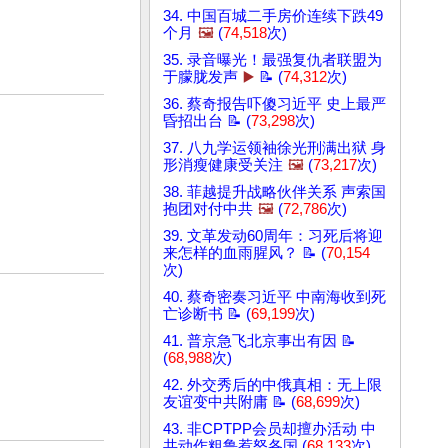
34. 中国百城二手房价连续下跌49
个月
🖼️
(
74,518
次)
35. 录音曝光！最强复仇者联盟为
于朦胧发声
▶️
📝 (
74,312
次)
36. 蔡奇报告吓傻习近平 史上最严
昏招出台 📝 (
73,298
次)
37. 八九学运领袖徐光刑满出狱 身
形消瘦健康受关注
🖼️
(
73,217
次)
38. 菲越提升战略伙伴关系 声索国
抱团对付中共
🖼️
(
72,786
次)
39. 文革发动60周年：习死后将迎
来怎样的血雨腥风？ 📝 (
70,154
次)
40. 蔡奇密奏习近平 中南海收到死
亡诊断书 📝 (
69,199
次)
41. 普京急飞北京事出有因 📝
(
68,988
次)
42. 外交秀后的中俄真相：无上限
友谊变中共附庸 📝 (
68,699
次)
43. 非CPTPP会员却擅办活动 中
共动作粗鲁惹怒各国 (
68,133
次)