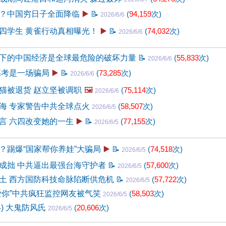
？中国穷日子全面降临
▶️
📝
(
94,159
次)
2026/6/6
四学生 黄雀行动真相曝光！
▶️
📝
(
74,032
次)
2026/6/6
下的中国经济是全球最危险的破坏力量
📝
(
55,833
次)
2026/6/6
高考是一场骗局
▶️
📝
(
73,285
次)
2026/6/6
猫被退货 赵立坚被调职
🖼️
(
75,114
次)
2026/6/6
海 专家警告中共全球点火
(
58,507
次)
2026/6/5
言 六四改变她的一生
▶️
📝
(
77,155
次)
2026/6/5
？踢爆“国家帮你养娃”大骗局
▶️
📝
(
74,518
次)
2026/6/5
成拙 中共逼出最强台海守护者
📝
(
57,600
次)
2026/6/5
土 西方国防科技命脉陷断供危机
📝
(
57,722
次)
2026/6/5
爱你”中共疯狂监控网友被气笑
(
58,503
次)
2026/6/5
4) 大鬼防风氏
(
20,606
次)
2026/6/5