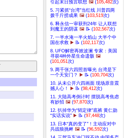
引起末日预言联想
🖼️
(
105,482
次)
5. 习紧抓“台湾”当红线 川普四两
拨千斤捞成果
🖼️
(
103,519
次)
6. 释永信一审获刑24年 让人联想
到魔王的阴谋
🖼️
📝 (
102,567
次)
7. 一半水淹一半火焰山 大半个中
国在求救
▶️
📝 (
102,117
次)
8. UFO解密再掀波澜 专家：美国
寻获4种外星生命遗骸
🖼️
(
101,051
次)
9. 两千张六四照首曝光 台湾是下
一个天安门？
▶️
📝 (
100,704
次)
10. 从未公开六四画面 现场原音震
撼人心！
▶️
📝 (
98,412
次)
11. 大陆高考倒计时 摆脱高考焦虑
有妙招
🖼️
(
97,870
次)
12. 扒掉华为“韬定律”底裤 黄仁勋
“实话实说”
▶️
📝 (
97,448
次)
13. 日本“真的变了”！主动应对中
共战狼挑衅
🖼️
📝 (
96,592
次)
14. 三驾马车油门踩不动 中国多产