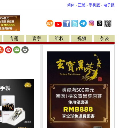
简体
-
正體
-
手机版
-
电子报
专题
寰宇
维权
视频
杂谈