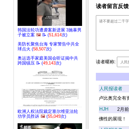
读者留言反馈
韩国法轮功遭袭案新进展 3施暴男
子被立案
🖼️
📝 (
51,614
次)
美防长聚焦台海 专家警告中共全
球点火 (
58,507
次)
奥运选手家庭美国会听证揭中共
读者暱称:
跨国镇压 📝 (
49,143
次)
人民报读者
卢比奥完全有
HJH
2月前
欧洲人权法院裁定塞尔维亚法轮
功学员胜诉
🖼️
(
55,049
次)
佛性的展现！