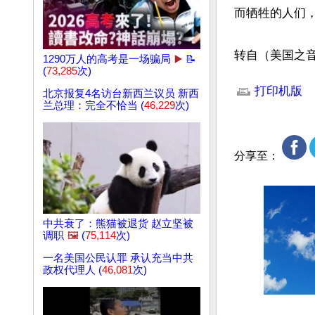
而牺牲的人们，
转自（美国之
1290万人的高考是一场骗局
▶️
📝
(
73,285
次)
文章网址: http://w
打印机版
北京报复4名访台新西兰议员 新西
兰总理：完全不恰当 (
46,229
次)
分享至：
中共衰了：熊猫被退货 赵立坚被
调职
🖼️
(
75,114
次)
一名美国公民认罪 承认充当中共
政权代理人 (
46,081
次)