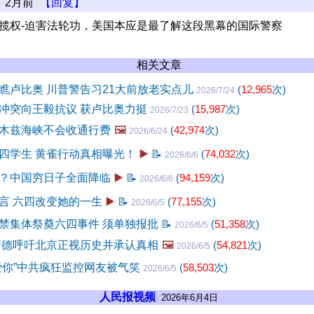
2月前
【回复】
民揽权-迫害法轮功，美国本应是最了解这段黑幕的国际警察
相关文章
瞧卢比奥 川普警告习21大前放老实点儿
(
12,965
次)
2026/7/24
冲突向王毅抗议 获卢比奥力挺
(
15,987
次)
2026/7/23
木兹海峡不会收通行费
🖼️
(
42,974
次)
2026/6/24
四学生 黄雀行动真相曝光！
▶️
📝
(
74,032
次)
2026/6/6
？中国穷日子全面降临
▶️
📝
(
94,159
次)
2026/6/6
言 六四改变她的一生
▶️
📝
(
77,155
次)
2026/6/5
禁集体祭奠六四事件 须单独报批
📝
(
51,358
次)
2026/6/5
清德呼吁北京正视历史并承认真相
🖼️
(
54,821
次)
2026/6/5
爱你”中共疯狂监控网友被气笑
(
58,503
次)
2026/6/5
人民报视频
2026年6月4日