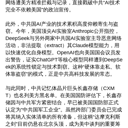
网络遭美方精准拦截与记录，直接戳破中共“AI技术
完全不依赖美国”的政治宣传。 

此外，中共国AI产业的技术累积高度仰赖寄生与盗
窃。今年，美国顶尖AI实验室Anthropic公开指控，
DeepSeek与另外两家中共国AI实验室主导恶意网络
活动，非法提取（extract）其Claude模型能力，用
以快速优化自身模型。OpenAI也向美国国会议员发
出警告，证实ChatGPT等核心模型同样遭到DeepSe
ek的系统性锁定与技术剽窃。这种“硬体靠走私、软
体靠盗窃”的模式，正是中共高科技发展的常态。 

与此同时，中共记忆体晶片巨头长鑫存储（CXM
T）也名列美方黑名单。在美国国防评估下，长鑫存
储因与中共军方紧密结合，早已被美国国防部正式
认定为“中共国军工企业”。虽然跨部门委员会已完成
将其纳入实体清单的所有准备，但这柄“达摩克利斯
之剑”目前仍悬在北京头顶，成为美中谈判的重要筹