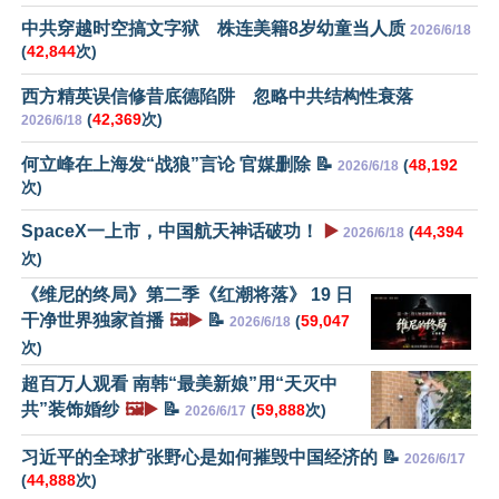
中共穿越时空搞文字狱 株连美籍8岁幼童当人质
2026/6/18
(
42,844
次)
西方精英误信修昔底德陷阱 忽略中共结构性衰落
(
42,369
次)
2026/6/18
何立峰在上海发“战狼”言论 官媒删除 📝
(
48,192
2026/6/18
次)
SpaceX一上市，中国航天神话破功！
▶️
(
44,394
2026/6/18
次)
《维尼的终局》第二季《红潮将落》 19 日
干净世界独家首播
🖼️▶️
📝
(
59,047
2026/6/18
次)
超百万人观看 南韩“最美新娘”用“天灭中
共”装饰婚纱
🖼️▶️
📝
(
59,888
次)
2026/6/17
习近平的全球扩张野心是如何摧毁中国经济的 📝
2026/6/17
(
44,888
次)