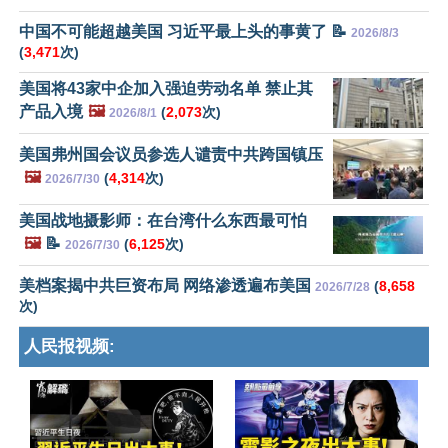
中国不可能超越美国 习近平最上头的事黄了 📝
2026/8/3
(
3,471
次)
美国将43家中企加入强迫劳动名单 禁止其
产品入境
🖼️
(
2,073
次)
2026/8/1
美国弗州国会议员参选人谴责中共跨国镇压
🖼️
(
4,314
次)
2026/7/30
美国战地摄影师：在台湾什么东西最可怕
🖼️
📝
(
6,125
次)
2026/7/30
美档案揭中共巨资布局 网络渗透遍布美国
(
8,658
2026/7/28
次)
人民报视频: