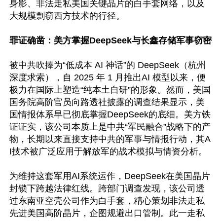
身影、非法走私美国关键晶片的白手套网络，以及
大规模剽窃西方技术的行径。

罪证确凿：美方掌握DeepSeek与长鑫存储军事窃密
被中共吹捧为“低成本 AI 神话”的 DeepSeek（杭州
深度求索），自 2025 年 1 月推出AI 模型以来，便
极力在国际上塑造“纯本土自研”的形象。然而，美国
国务院高阶官员向路透社披露的调查结果显示，美
国情报体系早已彻底掌握DeepSeek的底细。美方铁
证证实，该公司本质上是中共“军民融合”战略下的产
物，长期以来直接支持中共的军事与情报行动，其A
I技术被广泛应用于解放军的战术模拟与情资分析。 

为维持这套军用AI系统运作，DeepSeek在美国晶片
封锁下跨越法律红线。跨部门调查发现，该公司透
过东南亚空壳公司作为白手套，精心策划非法走私
先进美国高阶晶片，企图规避出口管制。此一走私