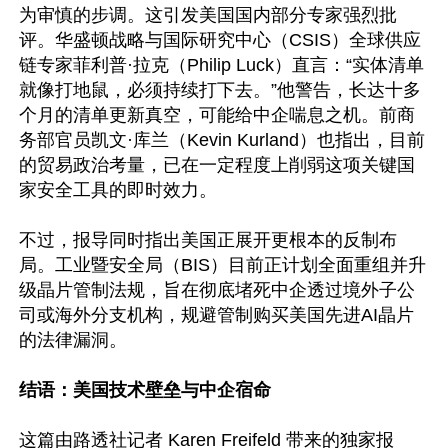
为审慎的步调。这引发美国国内部分专家强烈批
评。华盛顿战略与国际研究中心（CSIS）全球供应
链专家菲利普·拉克（Philip Luck）直言：“实体清单
就像打地鼠，必须持续打下去。”他警告，长达十多
个月的清单更新真空，可能给中企喘息之机。前商
务部官员凯文·库兰（Kevin Kurland）也指出，目前
的贸易政治考量，已在一定程度上削弱这项关键国
家安全工具的即时效力。

不过，报导同时指出美国正展开更根本的反制布
局。工业暨安全局（BIS）目前正计划全面重组并升
级晶片管制法规，旨在彻底堵死中企透过境外子公
司或海外分支机构，规避管制购买美国先进AI晶片
的法律漏洞。

结语：美国技术壁垒与中企宿命 
这篇由路透社记者 Karen Freifeld 带来的独家报