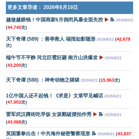
更多文章导读：
2026年6月19日
越做越赔钱！中国商家6月倒闭风暴全面失控
▶️
📝
2026/6/22
(
44,740
次)
天下奇谭 (589) ：善举救人 福报如影随形
(
42,679
2026/6/22
次)
端午节不平静 河北巨雹狂砸 南方山洪爆发
▶️
2026/6/22
(
43,200
次)
天下奇谭 (588) ：神奇动物之猩猩
(
15,963
次)
2026/6/21
1亿中国人还不起钱！《求是》文章罕见喊话
2026/6/21
(
47,053
次)
雷军武汉蹲街吃早饭 女孩戳破摆拍作秀
▶️
📝
2026/6/21
(
43,088
次)
英国重拳出击！中共海外秘密警察现形 📝
(
43,837
2026/6/21