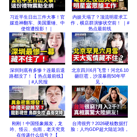
习近平生日出三件大事！官
内娱天塌了？顶流明星求工
媒造神翻车、美国重锤、中
作，横店群演惨状空前！ ｜#
使馆遭投影！｜
热点最前线
深圳到底有多惨？连最后退
北京四川6月飞雪！河北6.10
路都没了！【 热点最前线】
砸巨雹，沙漠暴雨50年罕
｜#人民报
见，
刚刚！中国怪象频发，龙
台湾很穷？2026硬核数据打
吟、怪云、虫雨，老天究竟
脸：人均GDP超大陆近3倍，
在传递什么信号？【