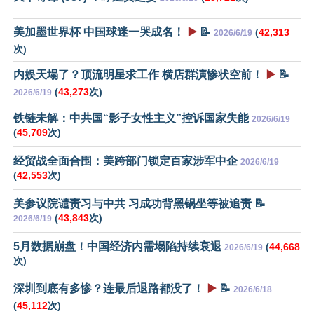
美加墨世界杯 中国球迷一哭成名！
▶️
📝
(
42,313
2026/6/19
次)
内娱天塌了？顶流明星求工作 横店群演惨状空前！
▶️
📝
(
43,273
次)
2026/6/19
铁链未解：中共国“影子女性主义”控诉国家失能
2026/6/19
(
45,709
次)
经贸战全面合围：美跨部门锁定百家涉军中企
2026/6/19
(
42,553
次)
美参议院谴责习与中共 习成功背黑锅坐等被追责 📝
(
43,843
次)
2026/6/19
5月数据崩盘！中国经济内需塌陷持续衰退
(
44,668
2026/6/19
次)
深圳到底有多惨？连最后退路都没了！
▶️
📝
2026/6/18
(
45,112
次)