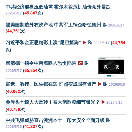
中共经济崩盘压低油需 霍尔木兹危机油价意外暴跌
(
45,847
次)
2026/6/17
披美国制造外衣洗产地 中共军工铜企暗蚀德州 📝
2026/6/17
(
44,751
次)
习近平和金正恩精彩上演“尾巴摇狗”
▶️
📝
(
44,754
2026/6/17
次)
赖清德一招令中南海跌入恐惧陷阱
🖼️
📝
(
65,854
次)
2026/6/17
富豪、教授、医生都在逃 护照变成国有资产
▶️
📝
2026/6/16
(
40,062
次)
金泽头七惊人大反转！被大佬欺凌细节曝光？
▶️
2026/6/16
(
40,786
次)
中共飞弹威胁直击澳洲本土 印太安全全面升级 📝
(
41,237
次)
2026/6/16