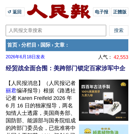
↺ 返回 
电子报
正體版
首页
分栏目
国际
文章
›
›
›
：
2026年6月18日
发表
人气：
42,553
经贸战全面合围：美跨部门锁定百家涉军中企
【人民报消息】（人民报记者
丽君
编译报导）根据《路透社
记者 Karen Freifeld 2026 年 
6 月 16 日的独家报导，两名
知情人士透露，美国商务部、
国防部、能源部与国务院组成
的跨部门委员会，已批准将中