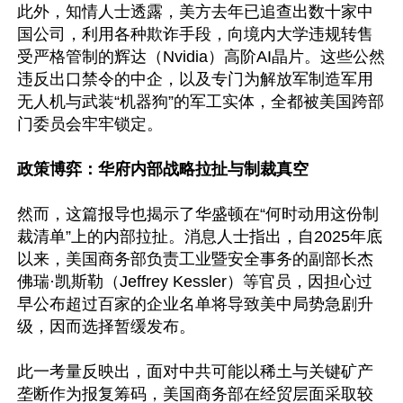
此外，知情人士透露，美方去年已追查出数十家中
国公司，利用各种欺诈手段，向境内大学违规转售
受严格管制的辉达（Nvidia）高阶AI晶片。这些公然
违反出口禁令的中企，以及专门为解放军制造军用
无人机与武装“机器狗”的军工实体，全都被美国跨部
门委员会牢牢锁定。

政策博弈：华府内部战略拉扯与制裁真空
然而，这篇报导也揭示了华盛顿在“何时动用这份制
裁清单”上的内部拉扯。消息人士指出，自2025年底
以来，美国商务部负责工业暨安全事务的副部长杰
佛瑞·凯斯勒（Jeffrey Kessler）等官员，因担心过
早公布超过百家的企业名单将导致美中局势急剧升
级，因而选择暂缓发布。 

此一考量反映出，面对中共可能以稀土与关键矿产
垄断作为报复筹码，美国商务部在经贸层面采取较