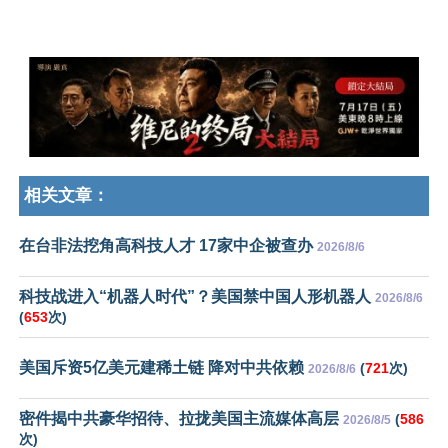
相关文章：
在台非法挖角高科技人才 17家中企被查办
2026/8/6
科技战进入“机器人时代”？美国禁中国人形机器人
2026/8/6
(
653
次)
美国斥资5亿美元建稀土链 降对中共依赖
(
721
次)
2026/8/6
密件揭中共豪华招待、拉拢美国主流媒体高层
(
586
2026/8/5
次)