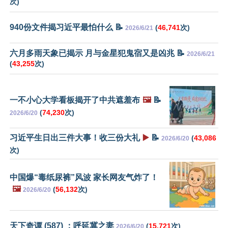
次)
940份文件揭习近平最怕什么 📝
(
46,741
次)
2026/6/21
六月多雨天象已揭示 月与金星犯鬼宿又是凶兆 📝
2026/6/21
(
43,255
次)
一不小心大学看板揭开了中共遮羞布
🖼️
📝
(
74,230
次)
2026/6/20
习近平生日出三件大事！收三份大礼
▶️
📝
(
43,086
2026/6/20
次)
中国爆“毒纸尿裤”风波 家长网友气炸了！
🖼️
(
56,132
次)
2026/6/20
天下奇谭 (587) ：呼延冀之妻
(
15,721
次)
2026/6/20