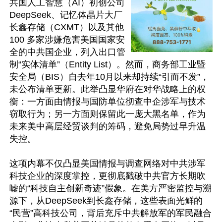
共国人工智慧（AI）初创公司 
DeepSeek、记忆体晶片大厂
长鑫存储（CXMT）以及其他 
100 多家涉嫌危害美国国家安
全的中共国企业，列入出口管
制“实体清单”（Entity List）。然而，商务部工业暨
安全局（BIS）自去年10月以来却持续“引而不发”，
未公布清单更新。此举凸显华府在对华战略上的权
衡：一方面由情报与国防单位彻查中企涉军与技术
窃取行为；另一方面则保留此一庞大黑名单，作为
未来美中高层经贸谈判的筹码，避免局势过早升温
失控。

这项内幕不仅凸显美国情报与调查网络对中共涉军
科技企业的深度掌控，更彻底戳破中共官方长期吹
嘘的“科技自主创新奇迹”假象。在美方严密监控与溯
源下，从DeepSeek到长鑫存储，这些表面光鲜的
“民营”高科技公司，背后充斥中共解放军的军民融合