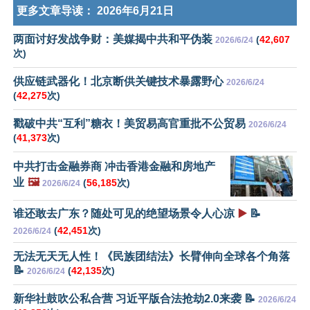
更多文章导读：
2026年6月21日
两面讨好发战争财：美媒揭中共和平伪装
(
42,607
2026/6/24
次)
供应链武器化！北京断供关键技术暴露野心
2026/6/24
(
42,275
次)
戳破中共“互利”糖衣！美贸易高官重批不公贸易
2026/6/24
(
41,373
次)
中共打击金融券商 冲击香港金融和房地产
业
🖼️
(
56,185
次)
2026/6/24
谁还敢去广东？随处可见的绝望场景令人心凉
▶️
📝
(
42,451
次)
2026/6/24
无法无天无人性！《民族团结法》长臂伸向全球各个角落
📝
(
42,135
次)
2026/6/24
新华社鼓吹公私合营 习近平版合法抢劫2.0来袭 📝
2026/6/24