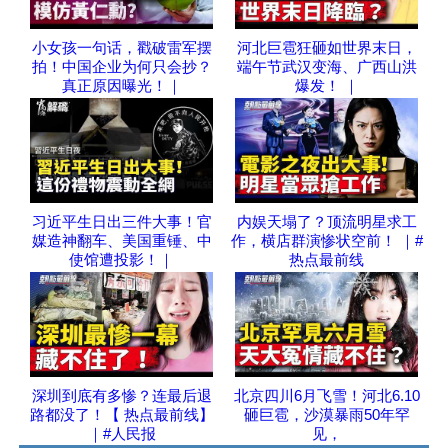
小女孩一句话，戳破雷军摆
河北巨雹狂砸如世界末日，
拍！中国企业为何只会抄？
端午节武汉变海、广西山洪
真正原因曝光！｜
爆发！ ｜
习近平生日出三件大事！官
内娱天塌了？顶流明星求工
媒造神翻车、美国重锤、中
作，横店群演惨状空前！ ｜#
使馆遭投影！｜
热点最前线
深圳到底有多惨？连最后退
北京四川6月飞雪！河北6.10
路都没了！【 热点最前线】
砸巨雹，沙漠暴雨50年罕
｜#人民报
见，