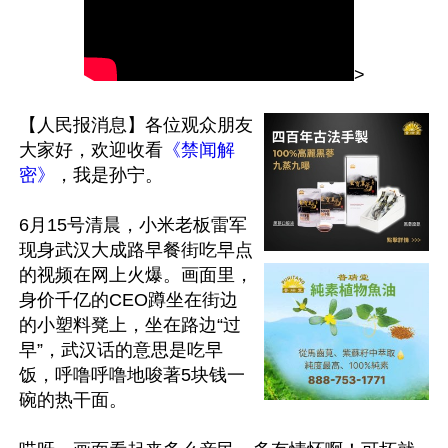
>
【人民报消息】各位观众朋友
大家好，欢迎收看
《禁闻解
密》
，我是孙宁。

6月15号清晨，小米老板雷军
现身武汉大成路早餐街吃早点
的视频在网上火爆。画面里，
身价千亿的CEO蹲坐在街边
的小塑料凳上，坐在路边“过
早”，武汉话的意思是吃早
饭，呼噜呼噜地唆著5块钱一
碗的热干面。
