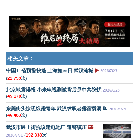
相关文章：
中国11省预警快逃 上海如末日 武汉淹城
▶️
2026/7/23
(
21,793
次)
北京地震误报 小米电视测试背后是中共隐忧
2026/6/25
(
45,178
次)
东莞街头惊现饿毙青年 武汉求职者露宿桥洞 📝
2026/4/24
(
46,483
次)
武汉市民上街抗议建电池厂 遭警镇压
🖼️
(
192,338
次)
2026/3/31