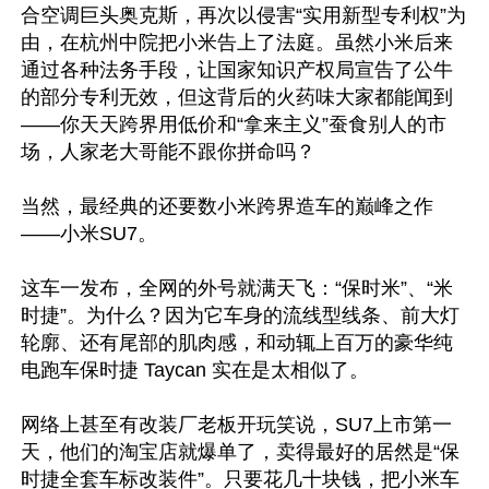
合空调巨头奥克斯，再次以侵害“实用新型专利权”为
由，在杭州中院把小米告上了法庭。虽然小米后来
通过各种法务手段，让国家知识产权局宣告了公牛
的部分专利无效，但这背后的火药味大家都能闻到
——你天天跨界用低价和“拿来主义”蚕食别人的市
场，人家老大哥能不跟你拼命吗？

当然，最经典的还要数小米跨界造车的巅峰之作
——小米SU7。

这车一发布，全网的外号就满天飞：“保时米”、“米
时捷”。为什么？因为它车身的流线型线条、前大灯
轮廓、还有尾部的肌肉感，和动辄上百万的豪华纯
电跑车保时捷 Taycan 实在是太相似了。

网络上甚至有改装厂老板开玩笑说，SU7上市第一
天，他们的淘宝店就爆单了，卖得最好的居然是“保
时捷全套车标改装件”。只要花几十块钱，把小米车