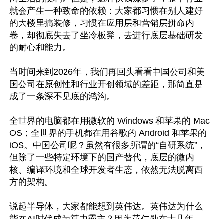
就会产生一种致命的依赖：大家都习惯在别人建好
的大楼里搞装修，习惯在应用层和营销层拼命内
卷，却彻底失去了坐冷板凳，去进行底层基础研发
的耐心和能力。

当时间来到2026年，我们再回头看看中国公司和美
国公司在原创性和行业开创领域的差距，那简直是
成了一条深不见底的鸿沟。

全世界的电脑都在用微软的 Windows 和苹果的 Mac
OS；全世界的手机都在用谷歌的 Android 和苹果的 
iOS。中国公司呢？虽然有很多所谓的“自研系统”，
但除了一些特定环境下的国产替代，底层的微内
核、编译环境和全球开发者生态，依然无法脱离西
方的架构。

说起半导体，大家都能想到英伟达。英伟达为什么
能在AI时代成为算力霸主？因为黄仁勋在十几年