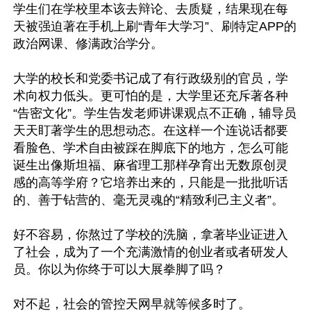
学生们在学校里本该去辩论、去质疑，结果现在每
天被强迫著在手机上刷“青年大学习”、刷特定APP的
政治网课、修满政治学分。

大学的校长和党委书记成了有行政级别的官员，学
术向权力低头。更可怕的是，大学里还充斥著各种
“告密文化”。学生告发老师讲课观点不正确，辅导员
天天盯著学生的思想动态。在这样一个连说话都要
看脸色、学术自由被踩在脚底下的地方，怎么可能
诞生出像斯坦福、麻省理工那样孕育出无数原创灵
感的高等学府？它培养出来的，只能是一批批听话
的、善于钻营的、毫无灵魂的“精致利己主义者”。

好不容易，你熬过了学校的洗脑，拿著毕业证进入
了社会，成为了一个充满激情的创业者或者研发人
员。你以为你终于可以大展拳脚了吗？

对不起，社会的管控天网早就等候多时了。
