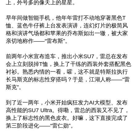
上，外号多的像天上的星星。

早年间做智能手机，他年年雷打不动地穿著黑色T
恤、蓝色牛仔裤上台发表演讲，连幻灯片的极简风
格和演讲气场都和苹果的乔布斯如出一辙，被大家
亲切地称作——“雷布斯”。

前两年小米宣布造车，推出小米SU7，雷总在发布
会上立刻脱掉T恤，换上了干练的西装外套搭配黑色
衬衫。熟悉内情的一看，嚯，这不就是特斯拉执行
长马斯克的标志性穿搭吗？于是，江湖人称——“雷
斯克”。

到了近一两年，小米开始疯狂发力AI大模型、发布
高性能的SU7 Ultra。得嘞，雷总的西装又不见了，
换上了标志性的黑色皮衣。好嘛，这下直接完成了
第三阶段进化——“雷仁勋”。
