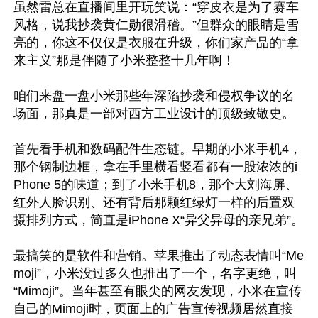
虽然雷总在直播间里开玩笑说：“穿皮衣是为了赛车
风格，说我抄袭黄仁勋很滑稽。”但群众的眼睛是雪
亮的，你这不仅仅是衣服在升级，你们家产品的“拿
来主义”那是伴随了小米整整十几年啊！

咱们来盘一盘小米那些年深陷抄袭和侵权争议的名
场面，那真是一部对西方工业设计的顶级致敬史。

首先看手机和数码配件生态链。早期的小米手机4，
那个钢制边框，拿在手里横看竖看都有一股浓浓的i
Phone 5的味道；到了小米手机8，那个大刘海屏、
红外人脸识别、还有背后那颗红绿灯一样的后置双
摄排列方式，简直是iPhone X“异父异母的亲兄弟”。

最搞笑的是软件和营销。苹果推出了动态表情叫“Me
moji”，小米没过多久也推出了一个，名字更绝，叫
“Mimoji”。当年甚至有眼尖的网友发现，小米在宣传
自己的Mimoji时，页面上的广告宣传视频居然直接