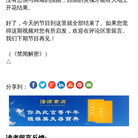
没有恐惧与高墙的围困，自由的灵魂才能在大地上
开花结果。

好了，今天的节目到这里就全部结束了。如果您觉
得这期视频对您有所启发，欢迎在评论区里留言。
我们下期节目再见！

（《禁闻解密》）

分享到：
读者留言反馈: