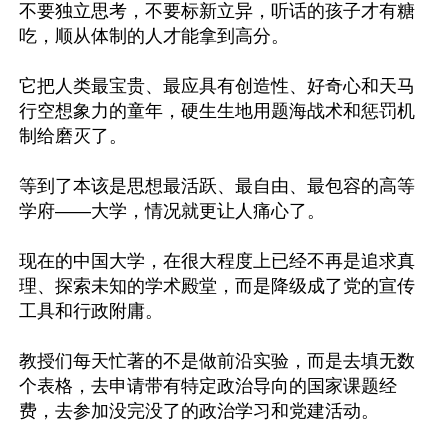
不要独立思考，不要标新立异，听话的孩子才有糖
吃，顺从体制的人才能拿到高分。

它把人类最宝贵、最应具有创造性、好奇心和天马
行空想象力的童年，硬生生地用题海战术和惩罚机
制给磨灭了。

等到了本该是思想最活跃、最自由、最包容的高等
学府——大学，情况就更让人痛心了。

现在的中国大学，在很大程度上已经不再是追求真
理、探索未知的学术殿堂，而是降级成了党的宣传
工具和行政附庸。

教授们每天忙著的不是做前沿实验，而是去填无数
个表格，去申请带有特定政治导向的国家课题经
费，去参加没完没了的政治学习和党建活动。
