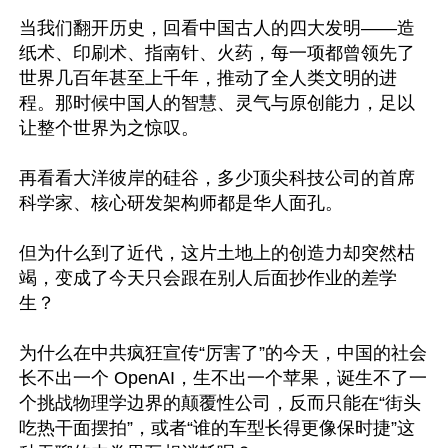
当我们翻开历史，回看中国古人的四大发明——造
纸术、印刷术、指南针、火药，每一项都曾领先了
世界几百年甚至上千年，推动了全人类文明的进
程。那时候中国人的智慧、灵气与原创能力，足以
让整个世界为之惊叹。

再看看大洋彼岸的硅谷，多少顶尖科技公司的首席
科学家、核心研发架构师都是华人面孔。

但为什么到了近代，这片土地上的创造力却突然枯
竭，变成了今天只会跟在别人后面抄作业的差学
生？

为什么在中共疯狂宣传“厉害了”的今天，中国的社会
长不出一个 OpenAI，生不出一个苹果，诞生不了一
个挑战物理学边界的颠覆性公司，反而只能在“街头
吃热干面摆拍”，或者“谁的车型长得更像保时捷”这