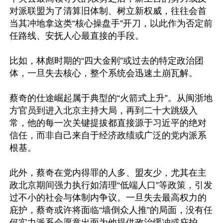
对派联盟为了清算旧体制、树立新权威，往往会首
当其冲地拿这类“核心操盘手”开刀，以此作为否定前
任路线、安抚人心最直接的手段。

比如，林彪时期的“四大金刚”或过去的特定政治团
体，一旦失去核心，整个系统会迅速土崩瓦解。

蔡奇的仕途崛起属于典型的“火箭式上升”。从闽浙地
方官员到进入北京主持大局，再到二十大跳级入
常，他的每一次关键提拔都直接源于习近平的绝对
信任，而非自己来自于经济政绩或广泛的党内派系
根基。

此外，蔡奇在党内得罪的人多、盟友少，尤其在主
政北京期间强力执行如清理“低端人口”等政策，引发
过不小的社会与体制内争议。一旦失去最高权力的
庇护，蔡奇或许将面临“墙倒众人推”的局面，没有任
何实力派系会愿意出面为他提供政治缓冲或庇护。
