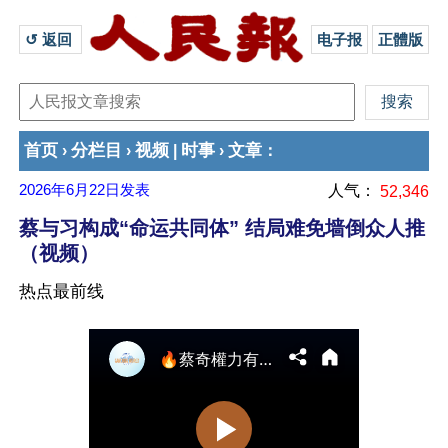
↺ 返回 
电子报
正體版
首页
分栏目
视频
时事
文章
›
›
|
›
：
2026年6月22日
发表
人气：
52,346
蔡与习构成“命运共同体” 结局难免墙倒众人推
（视频）
热点最前线