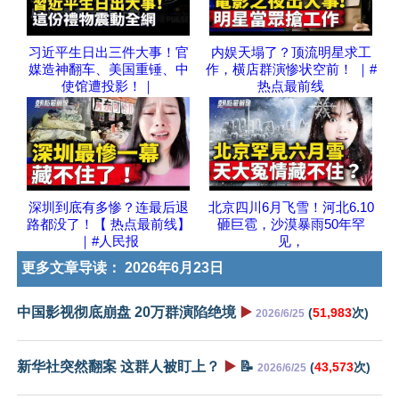
习近平生日出三件大事！官
内娱天塌了？顶流明星求工
媒造神翻车、美国重锤、中
作，横店群演惨状空前！ ｜#
使馆遭投影！｜
热点最前线
深圳到底有多惨？连最后退
北京四川6月飞雪！河北6.10
路都没了！【 热点最前线】
砸巨雹，沙漠暴雨50年罕
｜#人民报
见，
更多文章导读：
2026年6月23日
中国影视彻底崩盘 20万群演陷绝境
▶️
(
51,983
次)
2026/6/25
新华社突然翻案 这群人被盯上？
▶️
📝
(
43,573
次)
2026/6/25