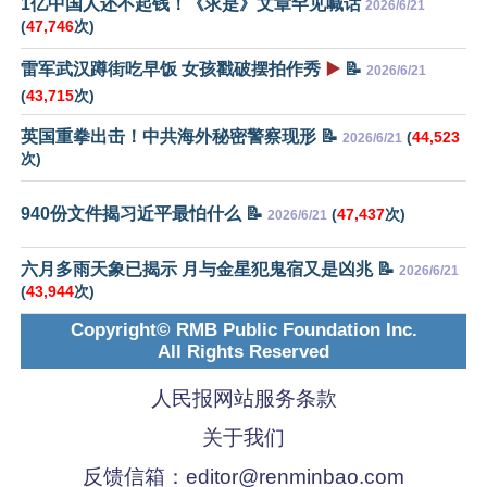
1亿中国人还不起钱！《求是》文章罕见喊话
2026/6/21
(
47,746
次)
雷军武汉蹲街吃早饭 女孩戳破摆拍作秀
▶️
📝
2026/6/21
(
43,715
次)
英国重拳出击！中共海外秘密警察现形 📝
(
44,523
2026/6/21
次)
940份文件揭习近平最怕什么 📝
(
47,437
次)
2026/6/21
六月多雨天象已揭示 月与金星犯鬼宿又是凶兆 📝
2026/6/21
(
43,944
次)
Copyright© RMB Public Foundation Inc.
All Rights Reserved
人民报网站服务条款
关于我们
反馈信箱：
editor@renminbao.com