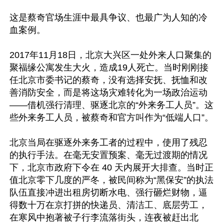
这是蔡奇官场生涯中最具争议、也最广为人知的冷
血案例。

2017年11月18日，北京大兴区一处外来人口聚集的
聚福缘公寓发生大火，造成19人死亡。当时刚刚接
任北京市委书记的蔡奇，没有选择安抚、抚恤和改
善消防安全，而是将这场灾难转化为一场政治运动
——借机强行清理、驱逐北京的“外来务工人员”。这
些外来务工人员，被蔡奇和官方叫作为“低端人口”。

北京当局在驱逐外来务工者的过程中，使用了残忍
的执行手法。在毫无安置预案、毫无过渡期的情况
下，北京市政府下令在 40 天内展开大排查。当时正
值北京零下几度的严冬，被民间称为“黑保安”的执法
队伍直接冲进出租房切断水电、强行砸烂财物，逼
得数十万在京打拼的快递员、清洁工、底层劳工，
在寒风中抱著被子行李流落街头，连夜被赶出北