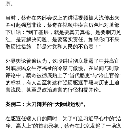
京。

当时，蔡奇在内部会议上的讲话视频被人流传出来
并引起强烈非议，蔡奇在视频中疾言厉色地对著部
下训话：“到了基层，就是要真刀真枪、是要刺刀见
红、是要解决问题、是要落实责任。如果你们不采
取硬性措施，那是对党和人民的不负责！”

外界舆论普遍认为，这段讲话彻底暴露了中共高官
对底层民众生存福祉的冷漠与傲慢。在民间与时政
评论中，蔡奇被彻底贴上了“当代酷吏”与“冷血官僚”
的标签，有人甚至将这种强硬驱逐手段与历史上迫
害流民、甚至是政治迫害的行径相提并论。

案例二：大刀阔斧的“天际线运动”。
在驱逐低端人口的同时，为了打造习近平心中的“洁
净、高大上”的首都形象，蔡奇在北京发起了一场疯