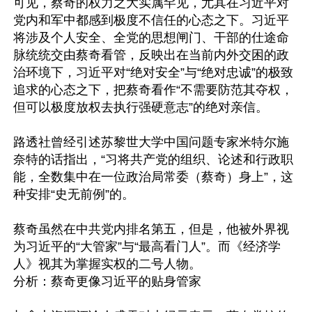
可见，蔡奇的权力之大实属罕见，尤其在习近平对
党内和军中都感到极度不信任的心态之下。习近平
将涉及个人安全、全党的思想闸门、干部的仕途命
脉统统交由蔡奇看管，反映出在当前内外交困的政
治环境下，习近平对“绝对安全”与“绝对忠诚”的极致
追求的心态之下，把蔡奇看作“不需要防范其夺权，
但可以极度放权去执行强硬意志”的绝对亲信。

路透社曾经引述苏黎世大学中国问题专家米特尔施
奈特的话指出，“习将共产党的组织、论述和行政职
能，全数集中在一位政治局常委（蔡奇）身上”，这
种安排“史无前例”的。

蔡奇虽然在中共党内排名第五，但是，他被外界视
为习近平的“大管家”与“最高看门人”。而《经济学
人》视其为掌握实权的二号人物。

分析：蔡奇更像习近平的贴身管家
