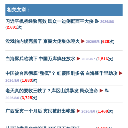
相关文章：
习近平枫桥经验完败 民众一边倒挺西平大侠 📝
2026/8/8
(
2,691
次)
没戏拍内娱完蛋了 京圈大佬集体哑火
▶️
(
628
次)
2026/8/8
白海豚兵临城下 中国万库疯狂放水
▶️
(
1,516
次)
2026/8/7
中国被台风彻底“整疯”？ 红霞围剿多省 白海豚千里助攻
▶️
(
1,683
次)
2026/8/6
老天真的要收三峡了？库区山洪暴发 民众逃命
▶️
📝
(
3,725
次)
2026/8/6
广西受灾一个月后 灾民被赶出帐篷
▶️
(
1,468
次)
2026/8/6