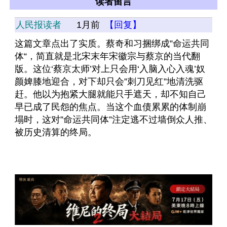
读者留言
人民报读者
1月前
【回复】
这篇文章点出了实质。蔡奇和习捆绑成”命运共同
体“，简直就是北宋末年宋徽宗与蔡京的当代翻
版。这位‘蔡京太师’对上只会用‘入脑入心入魂’奴
颜婢膝地迎合，对下却只会”刺刀见红”地清洗驱
赶。他以为抱紧大腿就能只手遮天，却不知自己
早已成了民怨的焦点。当这个血债累累的体制崩
塌时，这对”命运共同体”注定逃不过墙倒众人推、
被历史清算的终局。