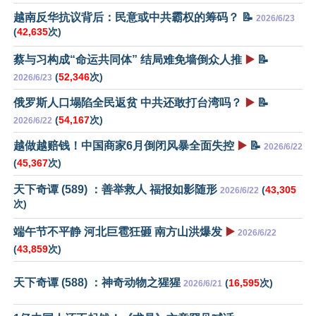
越南反华抗议背后：民意或中共霸权的筹码？ 📝
2026/6/23
(
42,635
次)
蔡与习构成“命运共同体” 结局难免墙倒众人推
▶️
📝
(
52,346
次)
2026/6/23
俄罗斯人口塌陷全民返贫 中共还敢打台湾吗？
▶️
📝
(
54,167
次)
2026/6/22
越做越赔钱！中国商家6月倒闭风暴全面失控
▶️
📝
2026/6/22
(
45,367
次)
天下奇谭 (589) ：善举救人 福报如影随形
(
43,305
2026/6/22
次)
端午节不平静 河北巨雹狂砸 南方山洪爆发
▶️
2026/6/22
(
43,859
次)
天下奇谭 (588) ：神奇动物之猩猩
(
16,595
次)
2026/6/21