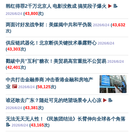
韩红得罪2千万北京人 电影没救成 搞笑段子爆火
▶️
📝
(
43,800
次)
2026/6/24
两面讨好发战争财：美媒揭中共和平伪装
(
43,632
2026/6/24
次)
供应链武器化！北京断供关键技术暴露野心
2026/6/24
(
43,303
次)
戳破中共“互利”糖衣！美贸易高官重批不公贸易
2026/6/24
(
42,401
次)
中共打击金融券商 冲击香港金融和房地产
业
🖼️
(
58,125
次)
2026/6/24
谁还敢去广东？随处可见的绝望场景令人心凉
▶️
📝
(
43,381
次)
2026/6/24
无法无天无人性！《民族团结法》长臂伸向全球各个角落
📝
(
43,165
次)
2026/6/24