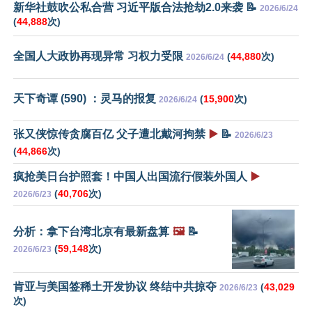
新华社鼓吹公私合营 习近平版合法抢劫2.0来袭 📝
2026/6/24
(
44,888
次)
全国人大政协再现异常 习权力受限
(
44,880
次)
2026/6/24
天下奇谭 (590) ：灵马的报复
(
15,900
次)
2026/6/24
张又侠惊传贪腐百亿 父子遭北戴河拘禁
▶️
📝
2026/6/23
(
44,866
次)
疯抢美日台护照套！中国人出国流行假装外国人
▶️
(
40,706
次)
2026/6/23
分析：拿下台湾北京有最新盘算
🖼️
📝
(
59,148
次)
2026/6/23
肯亚与美国签稀土开发协议 终结中共掠夺
(
43,029
2026/6/23
次)