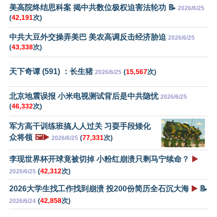
美高院终结思科案 揭中共数位极权迫害法轮功 📝
2026/6/25
(
42,191
次)
中共大豆外交操弄美巴 美农高调反击经济胁迫
2026/6/25
(
43,338
次)
天下奇谭 (591) ：长生猪
(
15,567
次)
2026/6/25
北京地震误报 小米电视测试背后是中共隐忧
2026/6/25
(
46,332
次)
军方高干训练班搞人人过关 习耍手段矮化
众将领
🖼️▶️
(
77,331
次)
2026/6/25
李现世界杯开球竟被切掉 小粉红崩溃只剩马宁续命？
▶️
(
42,312
次)
2026/6/25
2026大学生找工作找到崩溃 投200份简历全石沉大海
▶️
📝
(
42,858
次)
2026/6/24