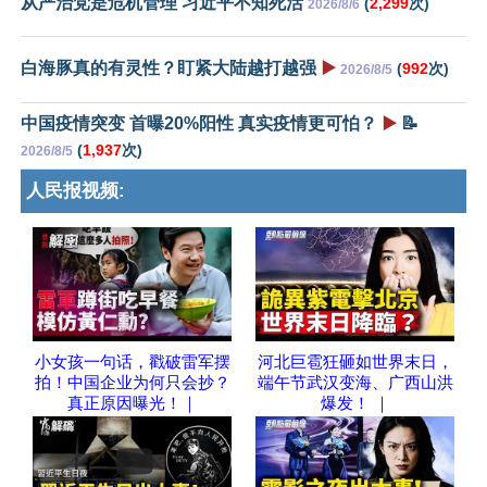
从严治党是危机管理 习近平不知死活
(
2,299
次)
2026/8/6
白海豚真的有灵性？盯紧大陆越打越强
▶️
(
992
次)
2026/8/5
中国疫情突变 首曝20%阳性 真实疫情更可怕？
▶️
📝
(
1,937
次)
2026/8/5
人民报视频:
小女孩一句话，戳破雷军摆
河北巨雹狂砸如世界末日，
拍！中国企业为何只会抄？
端午节武汉变海、广西山洪
真正原因曝光！｜
爆发！ ｜