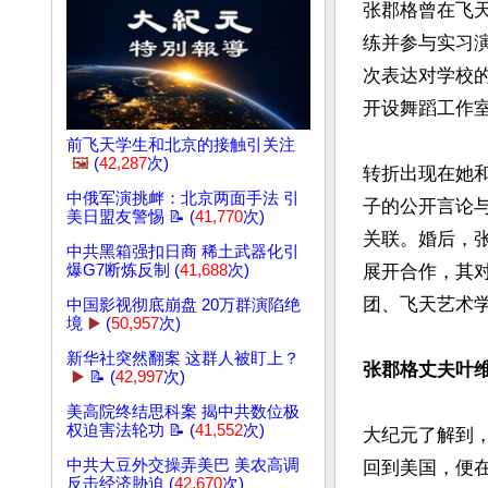
张郡格曾在飞
练并参与实习
次表达对学校
开设舞蹈工作室
前飞天学生和北京的接触引关注
🖼️
(
42,287
次)
转折出现在她
中俄军演挑衅：北京两面手法 引
子的公开言论
美日盟友警惕 📝 (
41,770
次)
关联。婚后，
中共黑箱强扣日商 稀土武器化引
展开合作，其
爆G7断炼反制 (
41,688
次)
团、飞天艺术
中国影视彻底崩盘 20万群演陷绝
境
▶️
(
50,957
次)
新华社突然翻案 这群人被盯上？
张郡格丈夫叶
▶️
📝 (
42,997
次)
美高院终结思科案 揭中共数位极
权迫害法轮功 📝 (
41,552
次)
大纪元了解到，
中共大豆外交操弄美巴 美农高调
回到美国，便
反击经济胁迫 (
42,670
次)