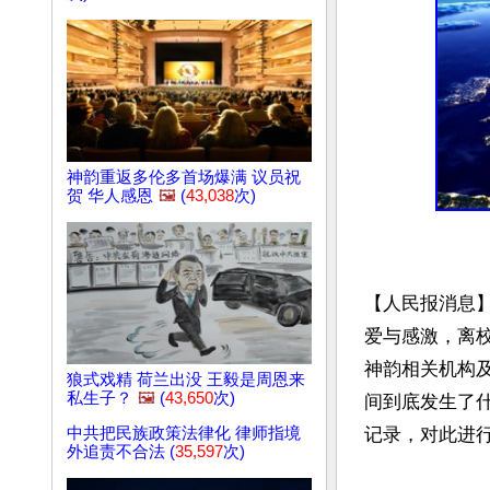
神韵重返多伦多首场爆满 议员祝
贺 华人感恩
🖼️
(
43,038
次)
【人民报消息
爱与感激，离
神韵相关机构
狼式戏精 荷兰出没 王毅是周恩来
私生子？
🖼️
(
43,650
次)
间到底发生了
记录，对此进行
中共把民族政策法律化 律师指境
外追责不合法 (
35,597
次)