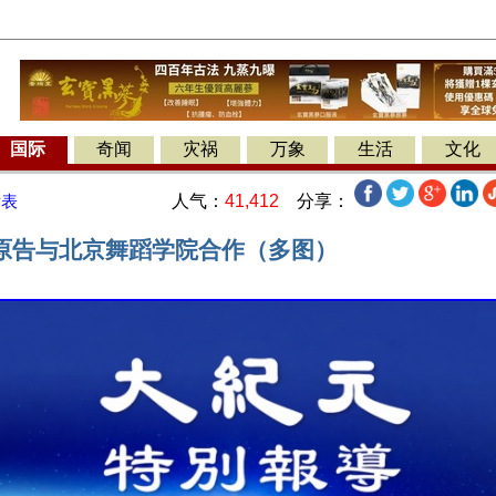
国际
奇闻
灾祸
万象
生活
文化
人气：
41,412
分享：
发表
原告与北京舞蹈学院合作（多图）