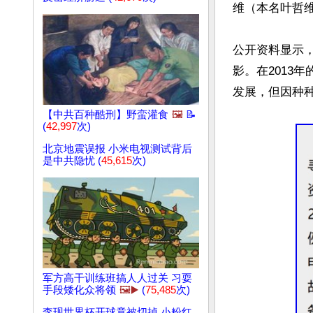
维（本名叶哲维
公开资料显示，
影。在2013
发展，但因种种
【中共百种酷刑】野蛮灌食
🖼️
📝
(
42,997
次)
北京地震误报 小米电视测试背后
是中共隐忧 (
45,615
次)
军方高干训练班搞人人过关 习耍
手段矮化众将领
🖼️▶️
(
75,485
次)
李现世界杯开球竟被切掉 小粉红