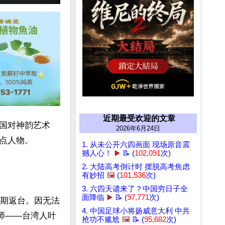
近期最受欢迎的文章
国对神韵艺术
2026年6月24日
人物。

1. 从未公开六四画面 现场原音震
撼人心！
▶️
📝 (
102,091
次)
2. 大陆高考倒计时 摆脱高考焦虑
有妙招
🖼️
(
101,536
次)
3. 六四天谴来了？中国穷日子全
面降临
▶️
📝 (
97,771
次)
到期返台。因无法
4. 中国足球小将扬威意大利 中共
师——台湾人叶
抢功不尴尬
🖼️
📝 (
95,682
次)