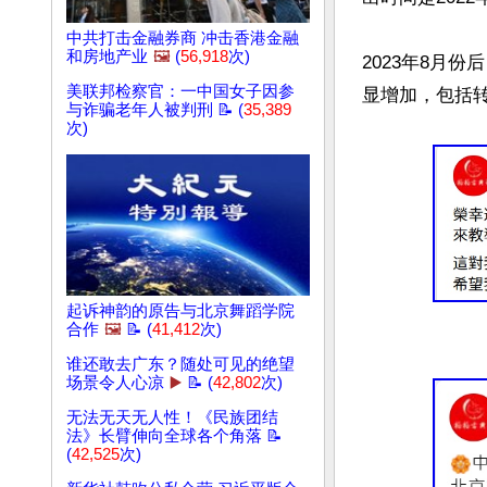
中共打击金融券商 冲击香港金融
和房地产业
🖼️
(
56,918
次)
2023年8月
美联邦检察官：一中国女子因参
显增加，包括
与诈骗老年人被判刑 📝 (
35,389
次)
起诉神韵的原告与北京舞蹈学院
合作
🖼️
📝 (
41,412
次)
谁还敢去广东？随处可见的绝望
场景令人心凉
▶️
📝 (
42,802
次)
无法无天无人性！《民族团结
法》长臂伸向全球各个角落 📝
(
42,525
次)