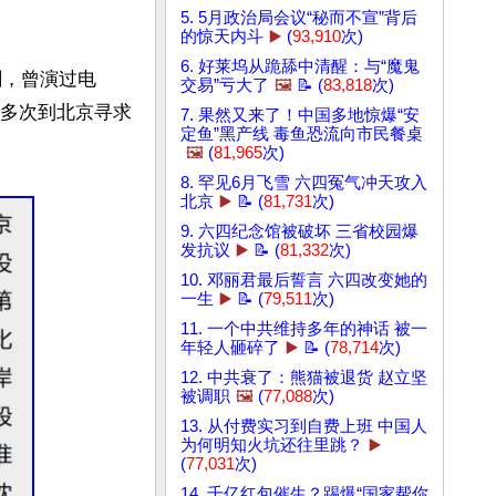
5. 5月政治局会议“秘而不宣”背后
的惊天内斗
▶️
(
93,910
次)
6. 好莱坞从跪舔中清醒：与“魔鬼
剧，曾演过电
交易”亏大了
🖼️
📝 (
83,818
次)
他多次到北京寻求
7. 果然又来了！中国多地惊爆“安
定鱼”黑产线 毒鱼恐流向市民餐桌
🖼️
(
81,965
次)
8. 罕见6月飞雪 六四冤气冲天攻入
北京
▶️
📝 (
81,731
次)
9. 六四纪念馆被破坏 三省校园爆
发抗议
▶️
📝 (
81,332
次)
10. 邓丽君最后誓言 六四改变她的
一生
▶️
📝 (
79,511
次)
11. 一个中共维持多年的神话 被一
年轻人砸碎了
▶️
📝 (
78,714
次)
12. 中共衰了：熊猫被退货 赵立坚
被调职
🖼️
(
77,088
次)
13. 从付费实习到自费上班 中国人
为何明知火坑还往里跳？
▶️
(
77,031
次)
14. 千亿红包催生？踢爆“国家帮你