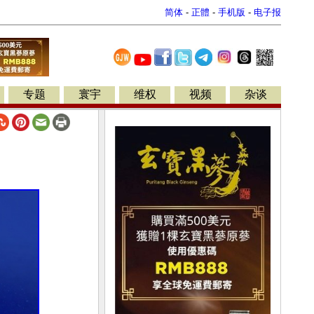
简体
-
正體
-
手机版
-
电子报
专题
寰宇
维权
视频
杂谈