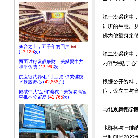
第一次采访中
训班的生意。
佛为他量身定做
舞台之上，五千年的回声
🖼️
(
43,135
次)
第二次采访中
两面讨好发战争财：美媒揭中共
内容“烂熟于心
和平伪装 (
42,998
次)
供应链武器化！北京断供关键技
根据公开资料
术暴露野心 (
42,666
次)
位，设立在与
戳破中共“互利”糖衣！美贸易高官
重批不公贸易 (
41,765
次)
与北京舞蹈学
张郡格与叶维
出时间是202