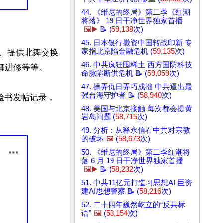
44. 《维尼的终局》第二季《红潮
将落》 19 日干净世界独家首播
🖼️▶️
📝 (
59,138
次)
45. 日本银行撤资中国转战印新 专
家指北京陷金融危机 (
59,135
次)
、提供北舞交换
46. 中共疯狂囤稀土 西方国防科技
进修等等。

命脉陷断供危机 📝 (
59,059
次)
47. 操弄仇日弄巧成拙 中共逼出最
强台海守护者 📝 (
58,940
次)
脸书发帖记录，
48. 美国与北京接触 每次都会提黄
岩岛问题 (
58,715
次)
49. 分析：从释永信看中共对宗教
的破坏
🖼️
(
58,673
次)
50. 《维尼的终局》第二季红潮将
落 6 月 19 日干净世界独家首播
🖼️▶️
📝 (
58,232
次)
51. 中共11亿元打造习思想AI 巨资
建AI思想警察 📝 (
58,216
次)
52. 二十四年巍然屹立的“反共标
语”
🖼️
(
58,154
次)