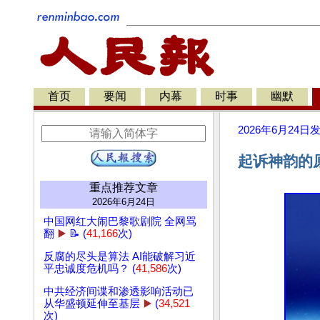
首页
要闻
内幕
时事
幽默
2026年6月24日
起诉神韵的
重点推荐文章
2026年6月24日
中国网红大闹巴黎歌剧院 全网骂
翻
▶️
📝 (
41,166
次)
反腐的尽头是算法 AI能破解习近
平忠诚度危机吗？ (
41,586
次)
中共经济间谍和渗透影响活动已
从华盛顿延伸至基层
▶️
(
34,521
次)