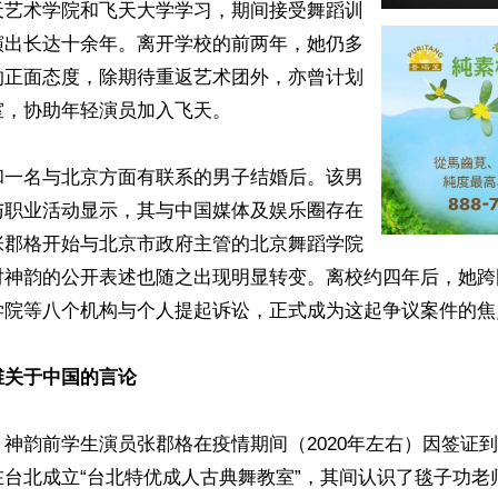
天艺术学院和飞天大学学习，期间接受舞蹈训
演出长达十余年。离开学校的前两年，她仍多
的正面态度，除期待重返艺术团外，亦曾计划
，协助年轻演员加入飞天。

和一名与北京方面有联系的男子结婚后。该男
与职业活动显示，其与中国媒体及娱乐圈存在
张郡格开始与北京市政府主管的北京舞蹈学院
对神韵的公开表述也随之出现明显转变。离校约四年后，她跨
学院等八个机构与个人提起诉讼，正式成为这起争议案件的焦点
维关于中国的言论
神韵前学生演员张郡格在疫情期间（2020年左右）因签证
在台北成立“台北特优成人古典舞教室”，其间认识了毯子功老