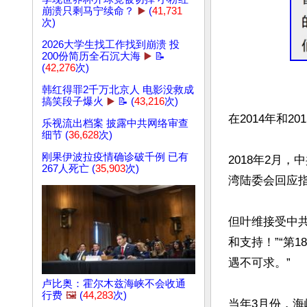
崩溃只剩马宁续命？
▶️
(
41,731
次)
2026大学生找工作找到崩溃 投
200份简历全石沉大海
▶️
📝
(
42,276
次)
韩红得罪2千万北京人 电影没救成
搞笑段子爆火
▶️
📝 (
43,216
次)
在2014年和2
乐视流出档案 披露中共网络审查
细节 (
36,628
次)
刚果伊波拉疫情确诊破千例 已有
2018年2月
267人死亡 (
35,903
次)
湾陆委会回应指
但叶维接受中
和支持！”“第
遇不可求。”

卢比奥：霍尔木兹海峡不会收通
行费
🖼️
(
44,283
次)
当年3月份，海