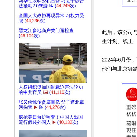
新华社鼓吹公私合营 习近平版合
法抢劫2.0来袭 📝 (
44,249
次)
全国人大政协再现异常 习权力受
限 (
44,236
次)
黑龙江多地商户关门避检查
此后，该公司
(
46,104
次)
生计划、线上一
2024年6月
他们与北京舞蹈
人权组织促加国制裁迫害法轮功
的中共官员
🖼️
(
41,119
次)
张又侠惊传贪腐百亿 父子遭北戴
河拘禁
▶️
📝 (
44,276
次)
疯抢美日台护照套！中国人出国
流行假装外国人
▶️
(
40,132
次)