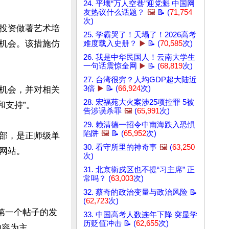
24. 平壤“万人空巷”迎党魁 中国网
友热议什么话题？
🖼️
📝 (
71,754
次)
投资做著艺术培
25. 学霸哭了！天塌了！2026高考
机会。该措施仿
难度载入史册？
▶️
📝 (
70,585
次)
26. 我是中华民国人！云南大学生
一句话震惊全网
▶️
📝 (
68,819
次)
27. 台湾很穷？人均GDP超大陆近
3倍
▶️
📝 (
66,924
次)
机会，并对相关
28. 宏福苑大火案涉25项控罪 5被
支持”。

告涉误杀罪
🖼️
(
65,991
次)
29. 赖清德一招令中南海跌入恐惧
陷阱
🖼️
📝 (
65,952
次)
部，是正师级单
30. 看守所里的神奇事
🖼️
(
63,250
站。

次)
31. 北京衞戍区也不提“习主席” 正
常吗？ (
63,003
次)
32. 蔡奇的政治变量与政治风险 📝
(
62,723
次)
第一个帖子的发
33. 中国高考人数连年下降 突显学
历贬值冲击 📝 (
62,655
次)
容为主。
