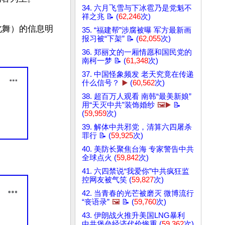
34. 六月飞雪与下冰雹乃是党魁不
祥之兆 📝 (
62,246
次)
北舞）的信息明
35. “福建帮”涉腐被曝 军方最新画
报习被“下架” 📝 (
62,055
次)
36. 郑丽文的一厢情愿和国民党的
南柯一梦 📝 (
61,348
次)
37. 中国怪象频发 老天究竟在传递
什么信号？
▶️
(
60,562
次)
38. 超百万人观看 南韩“最美新娘”
用“天灭中共”装饰婚纱
🖼️▶️
📝
(
59,959
次)
39. 解体中共邪党，清算六四屠杀
罪行 📝 (
59,925
次)
40. 美防长聚焦台海 专家警告中共
全球点火 (
59,842
次)
41. 六四禁说“我爱你”中共疯狂监
控网友被气笑 (
59,827
次)
42. 当青春的光芒被磨灭 微博流行
“丧语录”
🖼️
📝 (
59,760
次)
43. 伊朗战火推升美国LNG暴利
中共堡垒经济代价惨重 (
59,362
次)