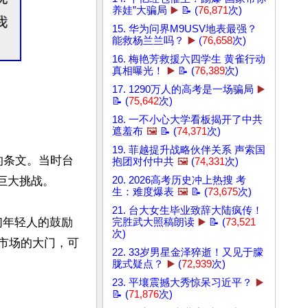
养娃”大骗局
▶️
📝 (
76,871
次)
15. 华为问界M9USV地表最强？
能救杨兰兰吗？
▶️
(
76,658
次)
16. 梅艳芳救援六四学生 黄雀行动
真相曝光！
▶️
📝 (
76,389
次)
17. 1290万人的高考是一场骗局
▶️
📝 (
75,642
次)
18. 一不小心大学看板揭开了中共
遮羞布
🖼️
📝 (
74,371
次)
19. 菲越提升战略伙伴关系 声索国
业的条文。当时台
抱团对付中共
🖼️
(
74,331
次)
巨大挑战。

20. 2026高考历史冲上热搜 考
生：难度爆表
🖼️
📝 (
73,675
次)
21. 台大女生毕业致辞大陆疯传！
们年轻人的鼓励
完胜武大照稿朗读
▶️
📝 (
73,521
次)
和市场的大门，可
22. 33岁男星金泽猝逝！又见于朦
胧式疑点？
▶️
(
72,939
次)
23. 平壤震撼大秀惊呆习近平？
▶️
📝 (
71,876
次)