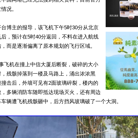
情况。

台博主的报导，该飞机下午5时30分从北京
后，预计在5时40分返回，不料在进入航线
，而是逐渐偏离了原本规划的飞行区域。

失事飞机在撞上中信大厦后断裂，破碎的大小
射，残骸掉落到一楼及马路上，涌出浓浓黑
遭撞击后，外墙可见有2面玻璃碎裂，楼内的
散，多辆消防车随即抵达现场灭火，还有周边
辜车辆遭飞机残骸砸中，后方挡风玻璃破了一个大洞。
