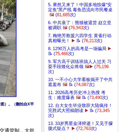
5. 果然又来了！中国多地惊爆“安
定鱼”黑产线 毒鱼恐流向市民餐桌
🖼️
(
81,685
次)
6. 中共衰了：熊猫被退货 赵立坚
被调职
🖼️
(
76,943
次)
7. 梅艳芳救援六四学生 黄雀行动
真相曝光！
▶️
📝 (
76,213
次)
8. 1290万人的高考是一场骗局
▶️
📝 (
75,466
次)
9. 军方高干训练班搞人人过关 习
耍手段矮化众将领
🖼️▶️
(
75,196
次)
10. 一不小心大学看板揭开了中共
遮羞布
🖼️
📝 (
74,087
次)
11. 2026高考历史冲上热搜 考
生：难度爆表
🖼️
📝 (
73,490
次)
图）。（翻拍自X平
12. 台大女生毕业致辞大陆疯传！
完胜武大照稿朗读
▶️
📝 (
73,345
次)
13. 33岁男星金泽猝逝！又见于朦
胧式疑点？
▶️
(
72,763
次)
交通管制，大批