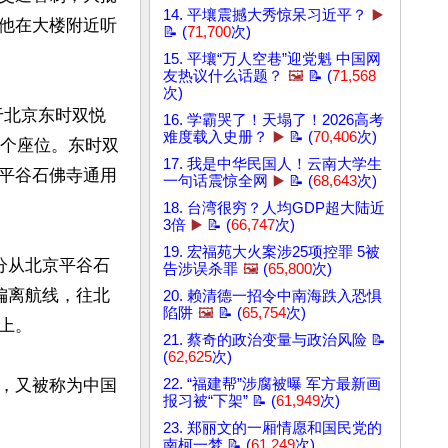
14. 平壤震撼大秀惊呆习近平？
▶️
他在大楼附近听
📝 (
71,700
次)
15. 平壤“万人空巷”迎党魁 中国网
友热议什么话题？
🖼️
📝 (
71,568
次)
于北京东时双悦
16. 学霸哭了！天塌了！2026高考
难度载入史册？
▶️
📝 (
70,406
次)
2个座位。东时双
17. 我是中华民国人！云南大学生
平谷石佛寺通用
一句话震惊全网
▶️
📝 (
68,643
次)
18. 台湾很穷？人均GDP超大陆近
3倍
▶️
📝 (
66,747
次)
19. 宏福苑大火案涉25项控罪 5被
分从北京平谷石
告涉误杀罪
🖼️
(
65,800
次)
偏离航线，往北
20. 赖清德一招令中南海跌入恐惧
陷阱
🖼️
📝 (
65,754
次)
。

21. 蔡奇的政治变量与政治风险 📝
(
62,625
次)
，又被称为中国
22. “福建帮”涉腐被曝 军方最新画
报习被“下架” 📝 (
61,949
次)
23. 郑丽文的一厢情愿和国民党的
南柯一梦 📝 (
61,249
次)