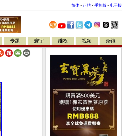
简体
-
正體
-
手机版
-
电子报
专题
寰宇
维权
视频
杂谈