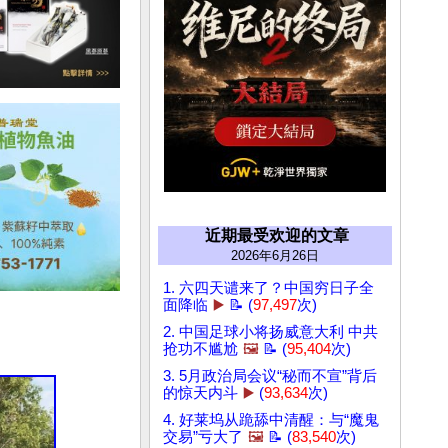
近期最受欢迎的文章
2026年6月26日
1. 六四天谴来了？中国穷日子全
面降临
▶️
📝 (
97,497
次)
2. 中国足球小将扬威意大利 中共
抢功不尴尬
🖼️
📝 (
95,404
次)
3. 5月政治局会议“秘而不宣”背后
的惊天内斗
▶️
(
93,634
次)
4. 好莱坞从跪舔中清醒：与“魔鬼
交易”亏大了
🖼️
📝 (
83,540
次)