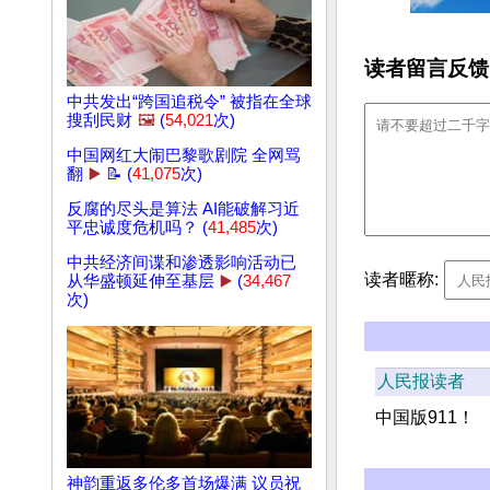
读者留言反馈
中共发出“跨国追税令” 被指在全球
搜刮民财
🖼️
(
54,021
次)
中国网红大闹巴黎歌剧院 全网骂
翻
▶️
📝 (
41,075
次)
反腐的尽头是算法 AI能破解习近
平忠诚度危机吗？ (
41,485
次)
中共经济间谍和渗透影响活动已
读者暱称:
从华盛顿延伸至基层
▶️
(
34,467
次)
人民报读者
中国版911！
神韵重返多伦多首场爆满 议员祝