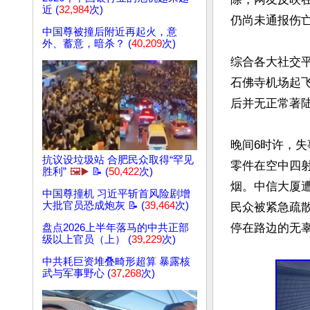
近 (
32,984
次)
仍尚未通报伤亡
中国尊被撞后附近再起火，意
外、蓄意，暗杀？ (
40,209
次)
综合各大社交平
石佛寺机场起飞
后并无正常著陆
晚间6时许，
抗议设垃圾站 合肥民众取得“罕见
零件在空中四
胜利”
🖼️▶️
📝 (
50,422
次)
烟。中信大厦
中国尊撞机 习近平斩首风险剧增
大批官员恐成炮灰 📝 (
39,464
次)
民众被紧急疏
停在路边的无
盘点2026上半年落马的中共正部
级以上官员（上） (
39,229
次)
中共耗巨资堆叠畸形超算 暴露核
武与军事野心 (
37,268
次)