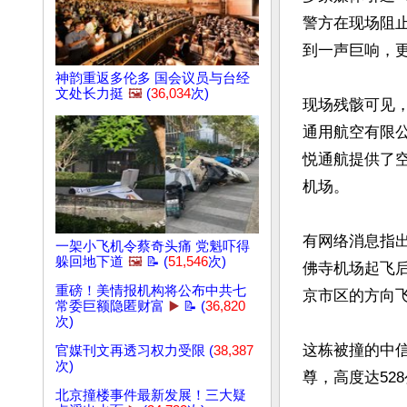
警方在现场阻
到一声巨响，更
神韵重返多伦多 国会议员与台经
文处长力挺
🖼️
(
36,034
次)
现场残骸可见，
通用航空有限公
悦通航提供了
机场。

有网络消息指出
一架小飞机令蔡奇头痛 党魁吓得
躲回地下道
🖼️
📝 (
51,546
次)
佛寺机场起飞后
重磅！美情报机构将公布中共七
京市区的方向
常委巨额隐匿财富
▶️
📝 (
36,820
次)
这栋被撞的中
官媒刊文再透习权力受限 (
38,387
次)
尊，高度达52
北京撞楼事件最新发展！三大疑