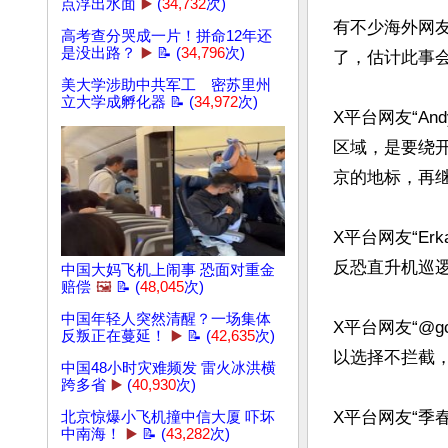
点浮出水面
▶️
(
34,732
次)
有不少海外网
高考查分哭成一片！拼命12年还
是没出路？
▶️
📝 (
34,796
次)
了，估计此事会
美大学涉助中共军工 密苏里州
立大学成孵化器 📝 (
34,972
次)
X平台网友“A
区域，是要绕
京的地标，再继
X平台网友“E
反恐直升机巡逻
中国大妈飞机上闹事 恐面对重金
赔偿
🖼️
📝 (
48,045
次)
中国年轻人突然清醒？一场集体
X平台网友“@
反叛正在蔓延！
▶️
📝 (
42,635
次)
以选择不拦截，
中国48小时灾难频发 雷火冰洪横
跨多省
▶️
(
40,930
次)
X平台网友“季
北京惊爆小飞机撞中信大厦 吓坏
中南海！
▶️
📝 (
43,282
次)