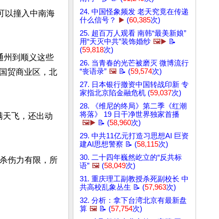
24. 中国怪象频发 老天究竟在传递
可以撞入中南海
什么信号？
▶️
(
60,385
次)
25. 超百万人观看 南韩“最美新娘”
用“天灭中共”装饰婚纱
🖼️▶️
📝
(
59,818
次)
是通州到顺义这些
26. 当青春的光芒被磨灭 微博流行
国贸商业区，北
“丧语录”
🖼️
📝 (
59,574
次)
27. 日本银行撤资中国转战印新 专
家指北京陷金融危机 (
59,037
次)
28. 《维尼的终局》第二季《红潮
将落》 19 日干净世界独家首播
片满天飞，还出动
🖼️▶️
📝 (
58,960
次)
29. 中共11亿元打造习思想AI 巨资
建AI思想警察 📝 (
58,115
次)
30. 二十四年巍然屹立的“反共标
，杀伤力有限，所
语”
🖼️
(
58,049
次)
31. 重庆理工副教授杀死副校长 中
共高校乱象丛生 📝 (
57,963
次)
32. 分析：拿下台湾北京有最新盘
算
🖼️
📝 (
57,754
次)