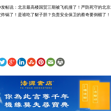
坤发帖说：北京最高楼国贸三期被飞机撞了！严防死守的北京
定炸锅了！是谁吃了豺子胆？负责安全保卫的蔡奇要倒楣了！

ww.renminbao.com/rmb/articles/2026/6/27/95670.html