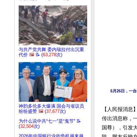
与共产党共舞 委内瑞拉付出沉重
代价
🖼️
📝 (
63,278
次)
6月26日，
神韵多伦多大爆满 国会与省议员
【人民报消息
纷纷盛赞
🖼️
(
37,677
次)
传出消息称，
为什么说中共“七一”是“鬼节” 📝
(
32,504
次)
国尊），引发
2026年中国银行业的危机越来越
除，网友反映