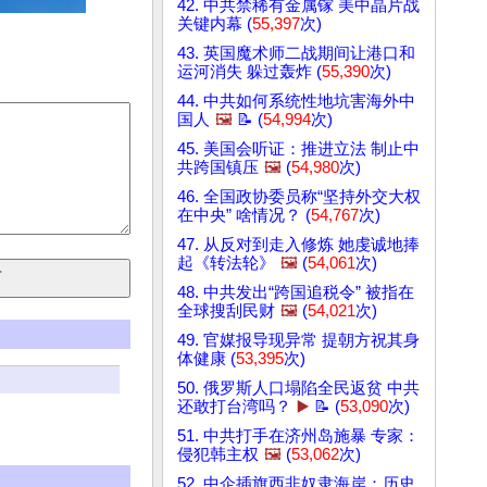
42. 中共禁稀有金属镓 美中晶片战
关键内幕 (
55,397
次)
43. 英国魔术师二战期间让港口和
运河消失 躲过轰炸 (
55,390
次)
44. 中共如何系统性地坑害海外中
国人
🖼️
📝 (
54,994
次)
45. 美国会听证：推进立法 制止中
共跨国镇压
🖼️
(
54,980
次)
46. 全国政协委员称“坚持外交大权
在中央” 啥情况？ (
54,767
次)
47. 从反对到走入修炼 她虔诚地捧
起《转法轮》
🖼️
(
54,061
次)
48. 中共发出“跨国追税令” 被指在
全球搜刮民财
🖼️
(
54,021
次)
49. 官媒报导现异常 提朝方祝其身
体健康 (
53,395
次)
50. 俄罗斯人口塌陷全民返贫 中共
还敢打台湾吗？
▶️
📝 (
53,090
次)
51. 中共打手在济州岛施暴 专家：
侵犯韩主权
🖼️
(
53,062
次)
52. 中企插旗西非奴隶海岸：历史