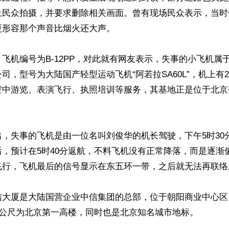
止民众拍摄，并要求删除相关画面。曾有现场民众表示，当时
形容那个声音比烟火还大声。

飞机编号为B-12PP，对此就有网友表示，失事的小飞机属
司，型号为大陆国产轻型运动飞机“阿若拉SA60L”，机上有
空中游览、表演飞行、执照培训等服务，其基地正是位于北京
，失事的飞机是由一位名叫刘俊华的机长驾驶，下午5时30
，预计在5时40分返航，不料飞机没有正常降落，而是逐渐
飞行，飞机最后的信号显示在东五环一带，之后就无法再联络上
信大厦是大陆国营企业中信集团的总部，位于朝阳商业中心区
8公尺为北京第一高楼，同时也是北京知名城市地标。
