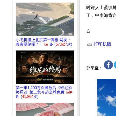
时评人士蔡慎
了，中南海肯
△
文章网址: http://w
小飞机撞上北京第一高楼 网友：
打印机版
蔡奇要倒楣了！
🖼️
📝 (
57,627
次)
分享至：
第一季1,200万次播放后《维尼的
终局2》第二集今起全球免费
🖼️▶️
📝 (
41,864
次)