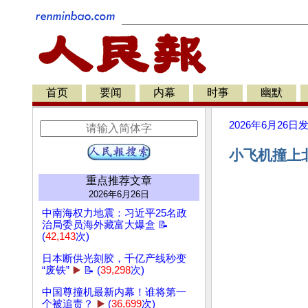
首页
要闻
内幕
时事
幽默
2026年6月26日
小飞机撞上
重点推荐文章
2026年6月26日
中南海权力地震：习近平25名政
治局委员海外藏富大爆盒 📝
(
42,143
次)
日本断供光刻胶，千亿产线秒变
“废铁”
▶️
📝 (
39,298
次)
中国尊撞机最新内幕！谁将第一
个被追责？
▶️
(
36,699
次)