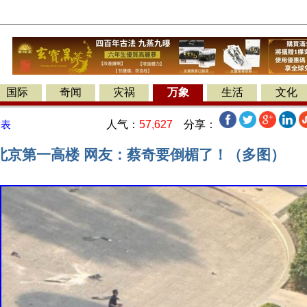
国际
奇闻
灾祸
万象
生活
文化
人气：
57,627
分享：
发表
北京第一高楼 网友：蔡奇要倒楣了！（多图）