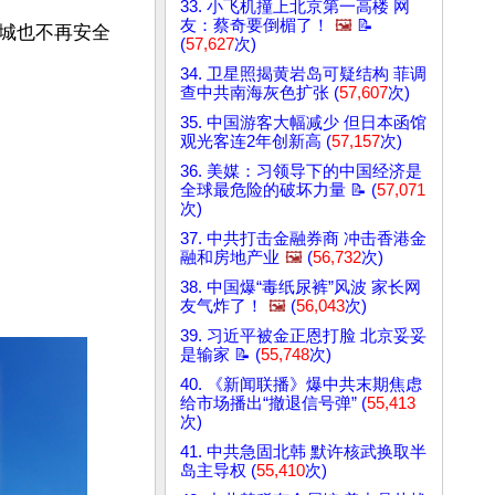
33. 小飞机撞上北京第一高楼 网
友：蔡奇要倒楣了！
🖼️
📝
城也不再安全
(
57,627
次)
34. 卫星照揭黄岩岛可疑结构 菲调
查中共南海灰色扩张 (
57,607
次)
35. 中国游客大幅减少 但日本函馆
观光客连2年创新高 (
57,157
次)
36. 美媒：习领导下的中国经济是
全球最危险的破坏力量 📝 (
57,071
次)
37. 中共打击金融券商 冲击香港金
融和房地产业
🖼️
(
56,732
次)
38. 中国爆“毒纸尿裤”风波 家长网
友气炸了！
🖼️
(
56,043
次)
39. 习近平被金正恩打脸 北京妥妥
是输家 📝 (
55,748
次)
40. 《新闻联播》爆中共末期焦虑
给市场播出“撤退信号弹” (
55,413
次)
41. 中共急固北韩 默许核武换取半
岛主导权 (
55,410
次)