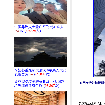
中国异议人士董广平飞抵加拿大
🖼️
📝 (
49,359
次)
习疑心重继续大清洗 6军系人大代
表被罢免
🖼️
(
65,044
次)
肯亚12亿美元翻修机场 中共国路
有网友恰好拍摄到
桥黑箱债务引争议 (
36,367
次)
多家媒体引述