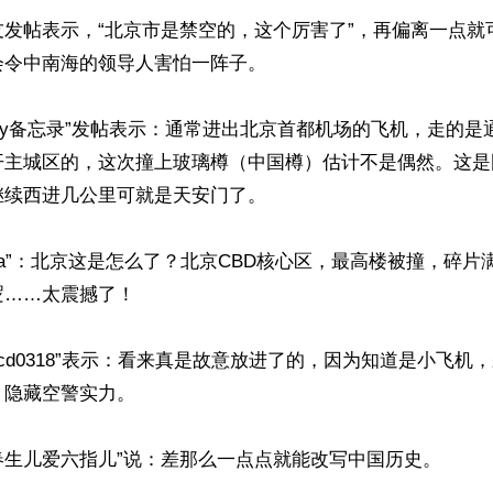
友发帖表示，“北京市是禁空的，这个厉害了”，再偏离一点就
令中南海的领导人害怕一阵子。

ndy备忘录”发帖表示：通常进出北京首都机场的飞机，走的
开主城区的，这次撞上玻璃樽（中国樽）估计不是偶然。这是
续西进几公里可就是天安门了。

rka”：北京这是怎么了？北京CBD核心区，最高楼被撞，碎
……太震撼了！

gcd0318”表示：看来真是故意放进了的，因为知道是小飞机
隐藏空警实力。

春生儿爱六指儿”说：差那么一点点就能改写中国历史。
