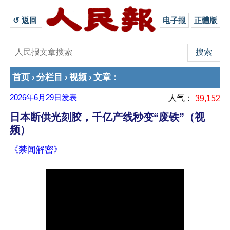
↺ 返回 
电子报
正體版
首页
分栏目
视频
文章
›
›
›
：
2026年6月29日
发表
人气：
39,152
日本断供光刻胶，千亿产线秒变“废铁”（视
频）
《禁闻解密》