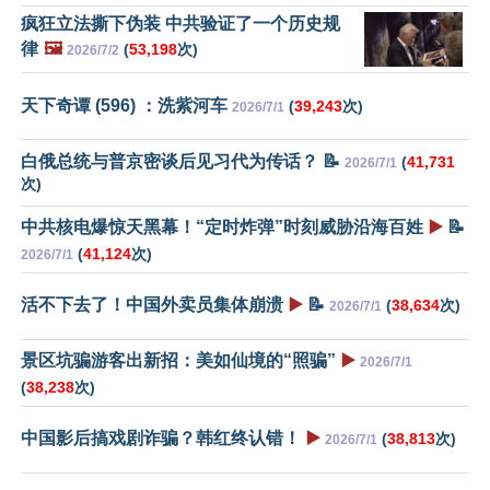
疯狂立法撕下伪装 中共验证了一个历史规
律
🖼️
(
53,198
次)
2026/7/2
天下奇谭 (596) ：洗紫河车
(
39,243
次)
2026/7/1
白俄总统与普京密谈后见习代为传话？ 📝
(
41,731
2026/7/1
次)
中共核电爆惊天黑幕！“定时炸弹”时刻威胁沿海百姓
▶️
📝
(
41,124
次)
2026/7/1
活不下去了！中国外卖员集体崩溃
▶️
📝
(
38,634
次)
2026/7/1
景区坑骗游客出新招：美如仙境的“照骗”
▶️
2026/7/1
(
38,238
次)
中国影后搞戏剧诈骗？韩红终认错！
▶️
(
38,813
次)
2026/7/1