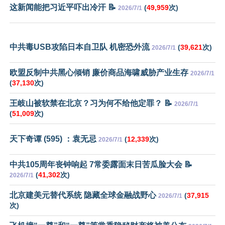
这新闻能把习近平吓出冷汗 📝
(
49,959
次)
2026/7/1
中共毒USB攻陷日本自卫队 机密恐外流
(
39,621
次)
2026/7/1
欧盟反制中共黑心倾销 廉价商品海啸威胁产业生存
2026/7/1
(
37,130
次)
王岐山被软禁在北京？习为何不给他定罪？ 📝
2026/7/1
(
51,009
次)
天下奇谭 (595) ：袁无忌
(
12,339
次)
2026/7/1
中共105周年丧钟响起 7常委露面末日苦瓜脸大会 📝
(
41,302
次)
2026/7/1
北京建美元替代系统 隐藏全球金融战野心
(
37,915
2026/7/1
次)