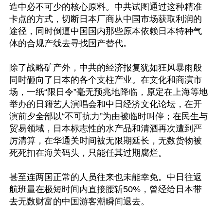
造中必不可少的核心原料。中共试图通过这种精准
卡点的方式，切断日本厂商从中国市场获取利润的
途径，同时倒逼中国国内那些原本依赖日本特种气
体的合规产线去寻找国产替代。

除了战略矿产外，中共的经济报复犹如狂风暴雨般
同时砸向了日本的各个支柱产业。在文化和商演市
场，一纸“限日令”毫无预兆地降临，原定在上海等地
举办的日籍艺人演唱会和中日经济文化论坛，在开
演前夕全部以“不可抗力”为由被临时叫停；在民生与
贸易领域，日本标志性的水产品和清酒再次遭到严
厉清算，在华通关时间被无限期延长，无数货物被
死死扣在海关码头，只能任其过期腐烂。

甚至连两国正常的人员往来也未能幸免。中日往返
航班量在极短时间内直接腰斩50%，曾经给日本带
去无数财富的中国游客潮瞬间退去。
