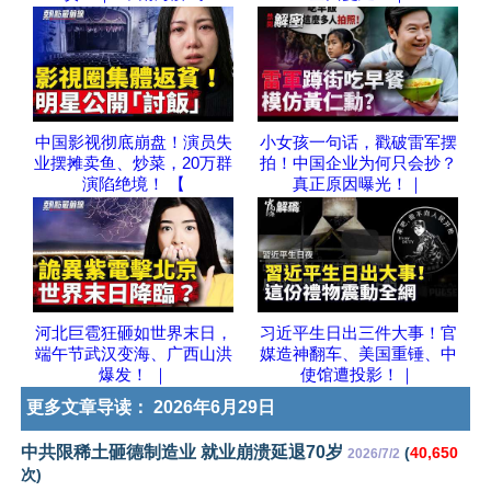
中国影视彻底崩盘！演员失
小女孩一句话，戳破雷军摆
业摆摊卖鱼、炒菜，20万群
拍！中国企业为何只会抄？
演陷绝境！ 【
真正原因曝光！｜
河北巨雹狂砸如世界末日，
习近平生日出三件大事！官
端午节武汉变海、广西山洪
媒造神翻车、美国重锤、中
爆发！ ｜
使馆遭投影！｜
更多文章导读：
2026年6月29日
中共限稀土砸德制造业 就业崩溃延退70岁
(
40,650
2026/7/2
次)