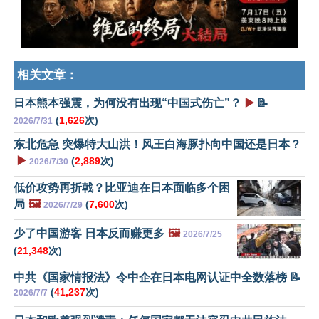
相关文章：
日本熊本强震，为何没有出现“中国式伤亡”？
▶️
📝
(
1,626
次)
2026/7/31
东北危急 突爆特大山洪！风王白海豚扑向中国还是日本？
▶️
(
2,889
次)
2026/7/30
低价攻势再折戟？比亚迪在日本面临多个困
局
🖼️
(
7,600
次)
2026/7/29
少了中国游客 日本反而赚更多
🖼️
2026/7/25
(
21,348
次)
中共《国家情报法》令中企在日本电网认证中全数落榜 📝
(
41,237
次)
2026/7/7