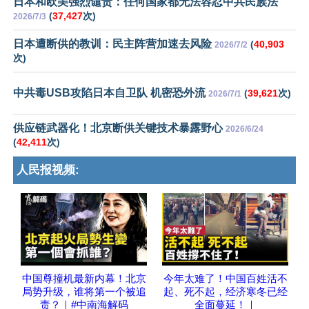
日本和欧美强烈谴责：任何国家都无法容忍中共民族法
(
37,427
次)
2026/7/3
日本遭断供的教训：民主阵营加速去风险
(
40,903
2026/7/2
次)
中共毒USB攻陷日本自卫队 机密恐外流
(
39,621
次)
2026/7/1
供应链武器化！北京断供关键技术暴露野心
2026/6/24
(
42,411
次)
人民报视频:
中国尊撞机最新内幕！北京
今年太难了！中国百姓活不
局势升级，谁将第一个被追
起、死不起，经济寒冬已经
责？｜#中南海解码
全面蔓延！｜