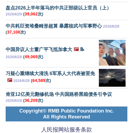
盘点2026上半年落马的中共正部级以上官员（上）
(
39,062
次)
2026/6/29
中共耗巨资堆叠畸形超算 暴露核武与军事野心
2026/6/28
(
37,108
次)
中国异议人士董广平飞抵加拿大
🖼️
📝
(
49,069
次)
2026/6/28
习疑心重继续大清洗 6军系人大代表被罢免
🖼️
(
64,589
次)
2026/6/28
肯亚12亿美元翻修机场 中共国路桥黑箱债务引争议
(
36,209
次)
2026/6/28
Copyright© RMB Public Foundation Inc.
All Rights Reserved
人民报网站服务条款