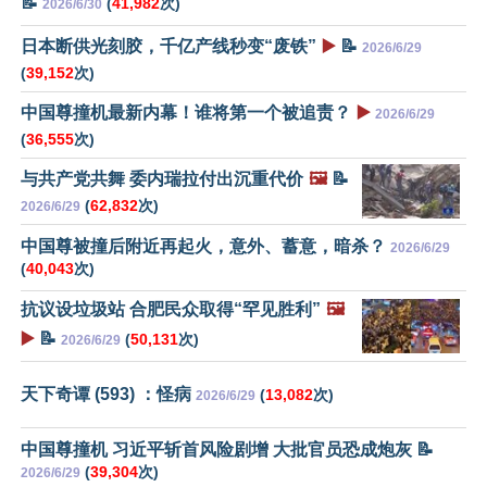
📝
(
41,982
次)
2026/6/30
日本断供光刻胶，千亿产线秒变“废铁”
▶️
📝
2026/6/29
(
39,152
次)
中国尊撞机最新内幕！谁将第一个被追责？
▶️
2026/6/29
(
36,555
次)
与共产党共舞 委内瑞拉付出沉重代价
🖼️
📝
(
62,832
次)
2026/6/29
中国尊被撞后附近再起火，意外、蓄意，暗杀？
2026/6/29
(
40,043
次)
抗议设垃圾站 合肥民众取得“罕见胜利”
🖼️
▶️
📝
(
50,131
次)
2026/6/29
天下奇谭 (593) ：怪病
(
13,082
次)
2026/6/29
中国尊撞机 习近平斩首风险剧增 大批官员恐成炮灰 📝
(
39,304
次)
2026/6/29