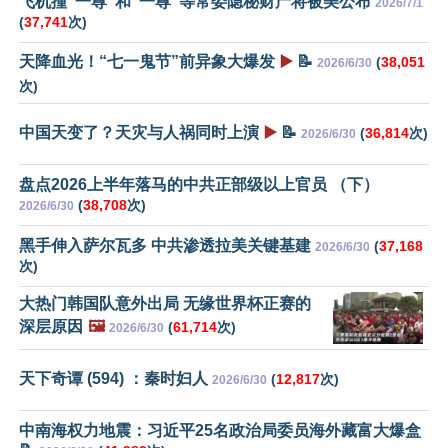
飞机撞“一尊”和“一尊”等常委隐秘财产将被美公布
2026/7/1
(
37,741
次)
天降血光！“七一鬼节”前异象大爆发
▶️
📝
(
38,051
2026/6/30
次)
中国天变了？天灾与人祸同时上演
▶️
📝
(
36,814
次)
2026/6/30
盘点2026上半年落马的中共正部级以上官员 （下）
(
38,708
次)
2026/6/30
黑手伸入萨尔瓦多 中共渗透拉美关键基建
(
37,168
2026/6/30
次)
大热门韩国队意外出局 无缘世界杯正赛的
深层原因
🖼️
(
61,714
次)
2026/6/30
天下奇谭 (594) ：秦时妇人
(
12,817
次)
2026/6/30
中南海权力地震：习近平25名政治局委员海外藏富大爆盒