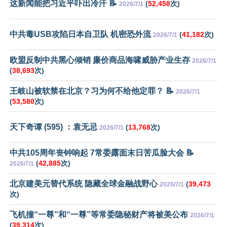
这新闻能把习近平吓出冷汗 📝
(
52,458
次)
2026/7/1
中共毒USB攻陷日本自卫队 机密恐外流
(
41,182
次)
2026/7/1
欧盟反制中共黑心倾销 廉价商品海啸威胁产业生存
2026/7/1
(
38,693
次)
王岐山被软禁在北京？习为何不给他定罪？ 📝
2026/7/1
(
53,580
次)
天下奇谭 (595) ：袁无忌
(
13,768
次)
2026/7/1
中共105周年丧钟响起 7常委露面末日苦瓜脸大会 📝
(
42,885
次)
2026/7/1
北京建美元替代系统 隐藏全球金融战野心
(
39,473
2026/7/1
次)
飞机撞“一尊”和“一尊”等常委隐秘财产将被美公布
2026/7/1
(
39,314
次)