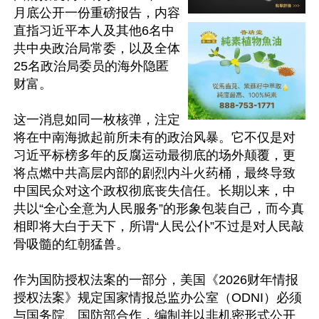
月底公开一份重磅报告，内容
直指习近平本人及其他6名中
共中央政治局常委，以及全体
25名政治局委员的海外隐匿
财富。

这一消息如同一枚核弹，注定
将在中南海掀起前所未有的政治风暴。它不仅是对
习近平标榜多年的反腐运动最彻底的场外颠覆，更
将点燃中共高层内部的剧烈内斗火药桶，最终导致
中国民众对这个政权彻底丧失信任。长期以来，中
共以“全心全意为人民服务”的形象包装自己，而今真
相即将大白于天下，所谓“人民公仆”不过是对人民敲
骨吸髓的红朝猛兽。

作为国防授权法案的一部分，美国《2026财年情报
授权法案》规定国家情报总监办公室（ODNI）必须
与国务院、国防部合作，编制并以非机密形式公开