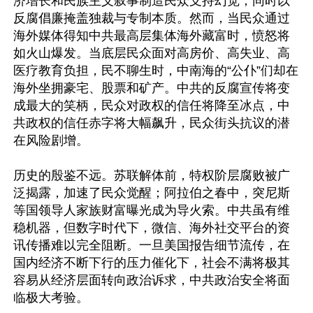
济增长和民族主义叙事制造民众支持幻觉，同时以
反腐倡廉掩盖独裁与专制本质。然而，当民众通过
海外媒体得知中共最高层集体海外藏富时，愤怒将
如火山爆发。当底层民众面对高房价、高失业、高
医疗教育负担，民不聊生时，中南海的“公仆”们却在
海外坐拥豪宅、股票和矿产。中共的反腐宣传将变
成最大的笑柄，民众对政权的信任将降至冰点，中
共政权的信任赤字将大幅飙升，民众街头抗议的潜
在风险剧增。

历史的殷鉴不远。苏联解体前，特权阶层腐败被广
泛揭露，加速了民众觉醒；阿拉伯之春中，突尼斯
等国领导人家族财富曝光成为导火索。中共虽有维
稳机器，但数字时代下，微信、海外社交平台的资
讯传播难以完全阻断。一旦美国报告细节流传，在
国内经济不断下行的压力催化下，社会不满将极其
容易从经济层面转向政治诉求，中共政治安全将面
临极大考验。
