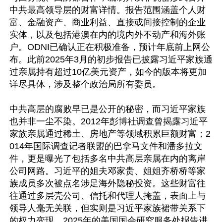
中共最高领导层的财富详情。报告范围涵盖个人财
富、金融资产、商业利益、直接或间接控制的企业
实体，以及包括港澳在内的境内外不动产和海外账
户。ODNI已确认正在积极准备，预计年底前上网公
布。此前2025年3月的初步报告已披露习近平家族通
过亲属持有超过10亿美元资产，如今的版本将更加
详尽具体，涉及整个政治局所有委员。

中共高层的腐败早已是公开的秘密，而习近平家族
也并非一尘不染。2012年彭博社调查曾揭露习近平
家族亲属通过稀土、房地产等领域积累巨额财富；2
014年国际调查记者联盟的巴拿马文件和潘多拉文
件，更是曝光了包括多名中共高层亲属在内的离岸
公司网路。习近平的姐夫邓家贵、姐姐齐桥桥等家
族成员多次被点名涉足海外隐秘投资。这些财富往
往通过多层壳公司、信托和代理人掩盖，表面上与
领导人毫无关联，但实则是习近平家族裙带关系下
的权力变现。2025年的美国国会研究服务处报告进