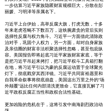
一步估算习近平家族隐匿财富规模巨大，分散在彭
丽媛、习明泽等亲属名下。

习近平上台伊始，高举反腐大旗，打虎无数，十多
年来老虎苍蝇不下数百万，这铁腕肃贪的背后实则
选择性反腐与权力角斗。习近平一方面借此清除政
治对手，巩固个人权力，另一方面，却对自身家族
及亲信圈的财富非法积聚选择性忽略，甚至包庇纵
容。美国报告即将起底习近平家族财富家底，等于
是把习近平吊起来拷打，把习近平权斗工具箱打翻
在地，将习近平引以为豪的反腐运动置于全球聚光
灯下，彻底戳穿其西洋镜。习近平共同富裕愿景和
自我革命叙事将彻底崩盘，美国这出万里之外的“场
外颠覆”远比任何内部清洗更致命，它直接瓦解了习
近平政权反腐正当性和政权合法性基础。

更加凶险的危机在于，这将引发中南海剧烈政治动
荡。
