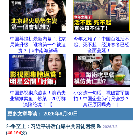
中国尊撞机最新内幕！北京
今年太难了！中国百姓活不
局势升级，谁将第一个被追
起、死不起，经济寒冬已经
责？｜#中南海解码
全面蔓延！｜
中国影视彻底崩盘！演员失
小女孩一句话，戳破雷军摆
业摆摊卖鱼、炒菜，20万群
拍！中国企业为何只会抄？
演陷绝境！ 【
真正原因曝光！｜
更多文章导读：
2026年6月30日
斗争至上：习近平讲话自爆中共囚徒困境 📝
2026/7/3
(
46,194
次)