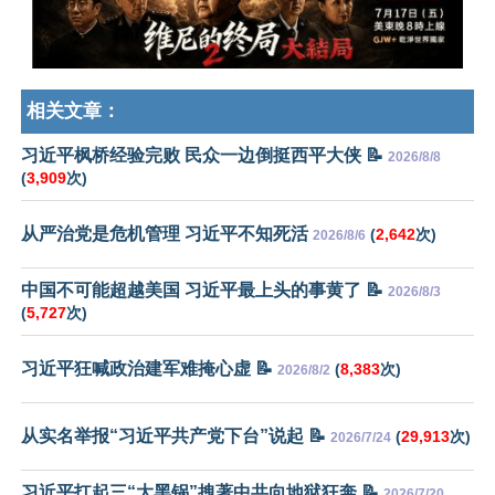
相关文章：
习近平枫桥经验完败 民众一边倒挺西平大侠 📝
2026/8/8
(
3,909
次)
从严治党是危机管理 习近平不知死活
(
2,642
次)
2026/8/6
中国不可能超越美国 习近平最上头的事黄了 📝
2026/8/3
(
5,727
次)
习近平狂喊政治建军难掩心虚 📝
(
8,383
次)
2026/8/2
从实名举报“习近平共产党下台”说起 📝
(
29,913
次)
2026/7/24
习近平扛起三“大黑锅”拽著中共向地狱狂奔 📝
2026/7/20