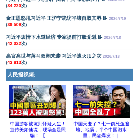
(
34,220
次)
金正恩怒甩习近平 王沪宁跪访平壤自取其辱 📝
2026/7/19
(
39,509
次)
习近平衷情下水道经济 专家提前打脸党魁 📝
2026/7/18
(
42,022
次)
高官离世与落马双潮来袭 习近平遭灭顶之灾
2026/7/18
(
43,613
次)
人民报视频:
中国游客被坑到怀疑人生！
中国天变了？七一前死鱼遍
宣传美如仙境，现场全是照
地、地震，半个中国泡水
骗！ 【
里，民怨爆发！｜