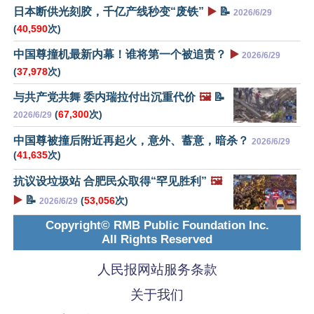
日本断供光刻胶，千亿产线秒变“废铁”
▶️
📝
2026/6/29
(
40,590
次)
中国尊撞机最新内幕！谁将第一个被追责？
▶️
2026/6/29
(
37,978
次)
与共产党共舞 委内瑞拉付出沉重代价
🖼️
📝
(
67,300
次)
2026/6/29
中国尊被撞后附近再起火，意外、蓄意，暗杀？
2026/6/29
(
41,635
次)
抗议设垃圾站 合肥民众取得“罕见胜利”
🖼️
▶️
📝
(
53,056
次)
2026/6/29
Copyright© RMB Public Foundation Inc.
All Rights Reserved
人民报网站服务条款
关于我们