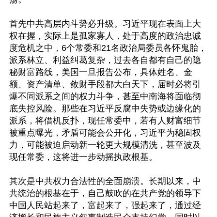
首先中共高层内斗势必升级。习近平现在表面上大
权在握，实际上是孤家寡人，处于高度的政治忠诚
度危机之中，6个常委和21名政治局委员各怀鬼胎，
派系林立、利益纠葛复杂，过去各自都有自己的隐
秘财富路线，美国一旦报告公布，具体姓名、金
额、资产清单、敛财手段都大白天下，届时必将引
爆不同派系之间的权力斗争，甚至中南海将面临彻
底失控风险。那些在习近平反腐中失势或边缘化的
派系，将借机反扑，现任常委中，若有人财富细节
被重点曝光，矛盾可能会公开化，习近平为稳固权
力，可能被迫启动新一轮更大规模清洗，甚至波及
现任常委，这将进一步动摇执政根基。

其次是中共权力合法性的全面崩溃。长期以来，中
共统治的根基在于，自己鼓吹的在共产党的领导下
中国人民站起来了，富起来了，强起来了，通过经