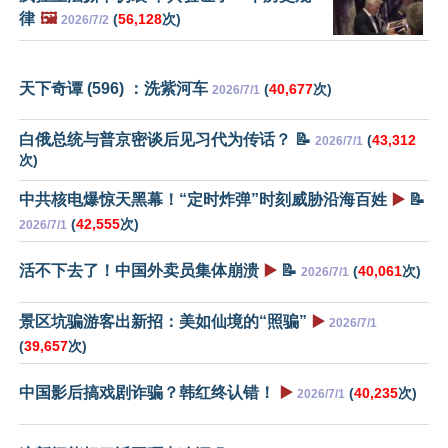
律
🖼️
(
56,128
次)
2026/7/2
天下奇谭 (596) ：洗紫河车
(
40,677
次)
2026/7/1
白俄总统与普京密谈后见习代为传话？ 📝
(
43,312
2026/7/1
次)
中共核电爆惊天黑幕！“定时炸弹”时刻威胁沿海百姓
▶️
📝
(
42,555
次)
2026/7/1
活不下去了！中国外卖员集体崩溃
▶️
📝
(
40,061
次)
2026/7/1
景区坑骗游客出新招：美如仙境的“照骗”
▶️
2026/7/1
(
39,657
次)
中国影后搞戏剧诈骗？韩红终认错！
▶️
(
40,235
次)
2026/7/1