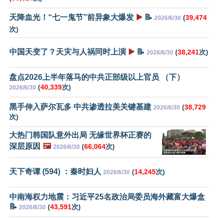
天降血光！“七一鬼节”前异象大爆发
▶️
📝
(
39,474
2026/6/30
次)
中国天变了？天灾与人祸同时上演
▶️
📝
(
38,241
次)
2026/6/30
盘点2026上半年落马的中共正部级以上官员 （下）
(
40,339
次)
2026/6/30
黑手伸入萨尔瓦多 中共渗透拉美关键基建
(
38,729
2026/6/30
次)
大热门韩国队意外出局 无缘世界杯正赛的
深层原因
🖼️
(
66,064
次)
2026/6/30
天下奇谭 (594) ：秦时妇人
(
14,245
次)
2026/6/30
中南海权力地震：习近平25名政治局委员海外藏富大爆盒
📝
(
43,591
次)
2026/6/30