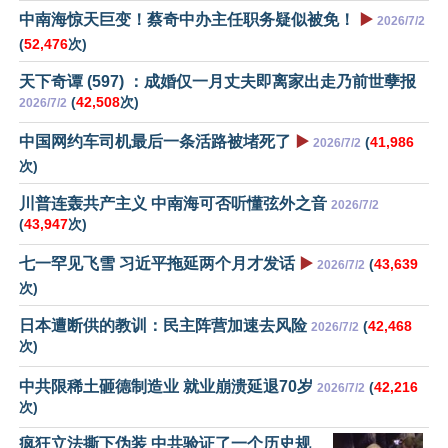
中南海惊天巨变！蔡奇中办主任职务疑似被免！
▶️
2026/7/2
(
52,476
次)
天下奇谭 (597) ：成婚仅一月丈夫即离家出走乃前世孽报
(
42,508
次)
2026/7/2
中国网约车司机最后一条活路被堵死了
▶️
(
41,986
2026/7/2
次)
川普连轰共产主义 中南海可否听懂弦外之音
2026/7/2
(
43,947
次)
七一罕见飞雪 习近平拖延两个月才发话
▶️
(
43,639
2026/7/2
次)
日本遭断供的教训：民主阵营加速去风险
(
42,468
2026/7/2
次)
中共限稀土砸德制造业 就业崩溃延退70岁
(
42,216
2026/7/2
次)
疯狂立法撕下伪装 中共验证了一个历史规