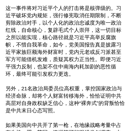
这一事件将对习近平个人的打击将是核弹级的。习
近平破坏党内规矩，强行修宪取消任期限制，不断
剪除政治对手，以个人化的政治忠诚度为唯一政治
红线，自命核心，复辟毛式个人崇拜，这一切目标
之所以能实现，核心路径就是习近平高举反腐旗
帜，不惜自我革命，如今，党美国报告真是披露习
近平家族巨额海外财富时，党内元老或反习派甚至
军方可能借机发难，质疑其权力正当性。即便习近
平强力反制，也架不住中南海内耗加剧的恶性循
环，最终可能引发权力更迭。

另外，21名政治局委员位高权重，掌控国家政治与
经济命脉，却将个人财富转移海外，恰恰证明中共
高层对自身政权缺乏信心，这种“裸奔式”的背叛恰恰
是中共末日心态写照。

如果美国向中共开了第一枪，在地缘战略考量中占