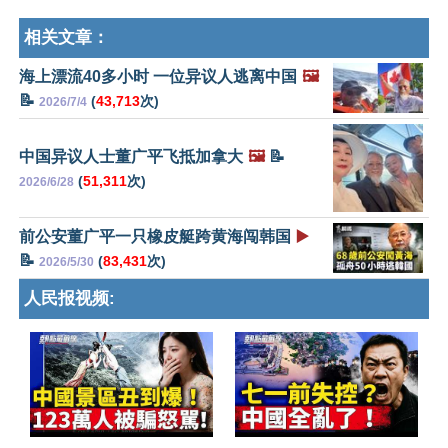
相关文章：
海上漂流40多小时 一位异议人逃离中国
🖼️
📝
(
43,713
次)
2026/7/4
中国异议人士董广平飞抵加拿大
🖼️
📝
(
51,311
次)
2026/6/28
前公安董广平一只橡皮艇跨黄海闯韩国
▶️
📝
(
83,431
次)
2026/5/30
人民报视频: