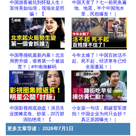
中国游客被坑到怀疑人生！
中国天变了？七一前死鱼遍
宣传美如仙境，现场全是照
地、地震，半个中国泡水
骗！ 【
里，民怨爆发！｜
中国尊撞机最新内幕！北京
今年太难了！中国百姓活不
局势升级，谁将第一个被追
起、死不起，经济寒冬已经
责？｜#中南海解码
全面蔓延！｜
中国影视彻底崩盘！演员失
小女孩一句话，戳破雷军摆
业摆摊卖鱼、炒菜，20万群
拍！中国企业为何只会抄？
演陷绝境！ 【
真正原因曝光！｜
更多文章导读：
2026年7月1日