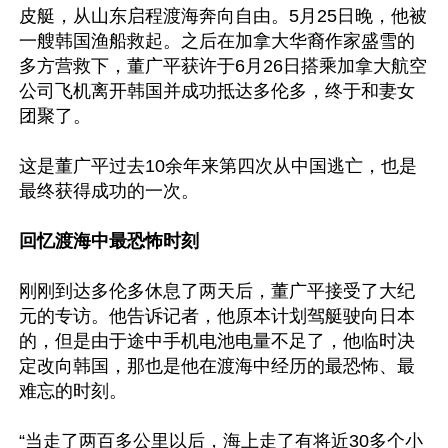
皮艇，从山东启程渡海奔向自由。5月25日晚，他被
一艘韩国渔船救起。之后在加拿大华裔作家盛雪的
多方营救下，董广平获许于6月26日搭乘加拿大航空
公司飞机离开韩国并成功抵达多伦多，终于和妻女
团聚了。

这是董广平过去10余年来第四次从中国逃亡，也是
最终获得成功的一次。

回忆渡海中最恐怖时刻
刚刚到达多伦多休息了两天后，董广平接受了大纪
元的专访。他告诉记者，他原本计划驾艇驶向日本
的，但是由于途中手机电池电量不足了，他临时决
定改向韩国，那也是他在渡海中经历的最恐怖、最
难忘的时刻。

“当走了两百多公里以后，海上走了有将近30多个小