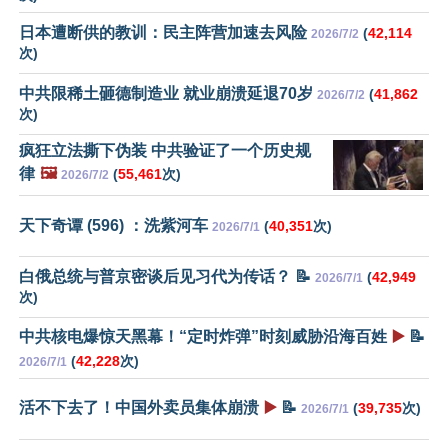
日本遭断供的教训：民主阵营加速去风险
(
42,114
2026/7/2
次)
中共限稀土砸德制造业 就业崩溃延退70岁
(
41,862
2026/7/2
次)
疯狂立法撕下伪装 中共验证了一个历史规
律
🖼️
(
55,461
次)
2026/7/2
天下奇谭 (596) ：洗紫河车
(
40,351
次)
2026/7/1
白俄总统与普京密谈后见习代为传话？ 📝
(
42,949
2026/7/1
次)
中共核电爆惊天黑幕！“定时炸弹”时刻威胁沿海百姓
▶️
📝
(
42,228
次)
2026/7/1
活不下去了！中国外卖员集体崩溃
▶️
📝
(
39,735
次)
2026/7/1