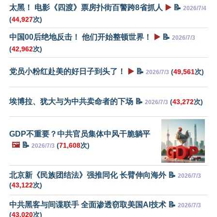
太黑！ 电影《四渡》票房扑街百警跨8省抓人
▶️
📝
2026/7/4
(
44,927
次)
中国00后绝地反击！ 他们开始整顿世界！
▶️
📝
2026/7/3
(
42,962
次)
党员小粉红赴美的好日子到头了！
▶️
📝
(
49,561
次)
2026/7/3
埃博拉、犹大与为中共卖命者的下场 📝
(
43,272
次)
2026/7/3
GDP不重要？中共官员集体中风干脆躺平
🖼️
📝
(
71,608
次)
2026/7/3
北京新《民族团结法》强推同化 长臂伸向海外 📝
2026/7/3
(
43,122
次)
中共黑客与间谍联手 全面渗透窃取美国AI技术 📝
2026/7/3
(
43,020
次)