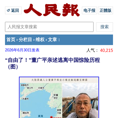
↺ 返回 
电子报
正體版
首页
分栏目
维权
文章
›
›
›
：
2026年6月30日
发表
人气：
40,215
“自由了！”董广平亲述逃离中国惊险历程
（图）