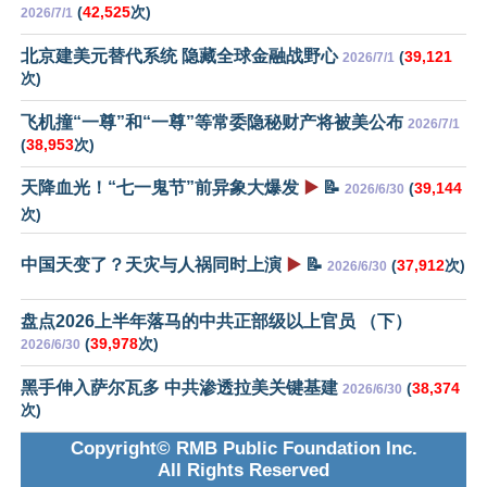
(
42,525
次)
2026/7/1
北京建美元替代系统 隐藏全球金融战野心
(
39,121
2026/7/1
次)
飞机撞“一尊”和“一尊”等常委隐秘财产将被美公布
2026/7/1
(
38,953
次)
天降血光！“七一鬼节”前异象大爆发
▶️
📝
(
39,144
2026/6/30
次)
中国天变了？天灾与人祸同时上演
▶️
📝
(
37,912
次)
2026/6/30
盘点2026上半年落马的中共正部级以上官员 （下）
(
39,978
次)
2026/6/30
黑手伸入萨尔瓦多 中共渗透拉美关键基建
(
38,374
2026/6/30
次)
Copyright© RMB Public Foundation Inc.
All Rights Reserved