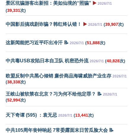
景区坑骗游客出新招：美如仙境的“照骗”
▶️
2026/7/1
(
39,331
次)
中国影后搞戏剧诈骗？韩红终认错！
▶️
(
39,907
次)
2026/7/1
这新闻能把习近平吓出冷汗 📝
(
51,888
次)
2026/7/1
中共毒USB攻陷日本自卫队 机密恐外流
(
40,828
次)
2026/7/1
欧盟反制中共黑心倾销 廉价商品海啸威胁产业生存
2026/7/1
(
38,338
次)
王岐山被软禁在北京？习为何不给他定罪？ 📝
2026/7/1
(
52,994
次)
天下奇谭 (595) ：袁无忌
(
13,441
次)
2026/7/1
中共105周年丧钟响起 7常委露面末日苦瓜脸大会 📝