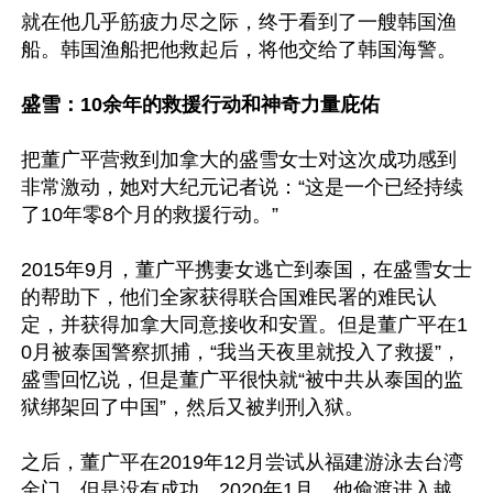
就在他几乎筋疲力尽之际，终于看到了一艘韩国渔
船。韩国渔船把他救起后，将他交给了韩国海警。

盛雪：10余年的救援行动和神奇力量庇佑
把董广平营救到加拿大的盛雪女士对这次成功感到
非常激动，她对大纪元记者说：“这是一个已经持续
了10年零8个月的救援行动。”

2015年9月，董广平携妻女逃亡到泰国，在盛雪女士
的帮助下，他们全家获得联合国难民署的难民认
定，并获得加拿大同意接收和安置。但是董广平在1
0月被泰国警察抓捕，“我当天夜里就投入了救援”，
盛雪回忆说，但是董广平很快就“被中共从泰国的监
狱绑架回了中国”，然后又被判刑入狱。

之后，董广平在2019年12月尝试从福建游泳去台湾
金门，但是没有成功。2020年1月，他偷渡进入越