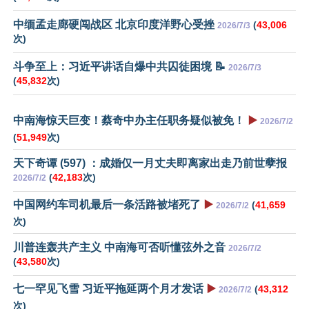
中缅孟走廊硬闯战区 北京印度洋野心受挫
(
43,006
2026/7/3
次)
斗争至上：习近平讲话自爆中共囚徒困境 📝
2026/7/3
(
45,832
次)
中南海惊天巨变！蔡奇中办主任职务疑似被免！
▶️
2026/7/2
(
51,949
次)
天下奇谭 (597) ：成婚仅一月丈夫即离家出走乃前世孽报
(
42,183
次)
2026/7/2
中国网约车司机最后一条活路被堵死了
▶️
(
41,659
2026/7/2
次)
川普连轰共产主义 中南海可否听懂弦外之音
2026/7/2
(
43,580
次)
七一罕见飞雪 习近平拖延两个月才发话
▶️
(
43,312
2026/7/2
次)