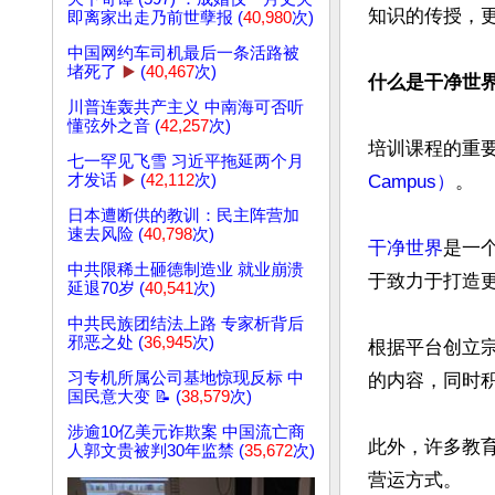
知识的传授，
即离家出走乃前世孽报 (
40,980
次)
中国网约车司机最后一条活路被
堵死了
▶️
(
40,467
次)
什么是干净世界（G
川普连轰共产主义 中南海可否听
懂弦外之音 (
42,257
次)
培训课程的重
七一罕见飞雪 习近平拖延两个月
才发话
▶️
(
42,112
次)
Campus）
。

日本遭断供的教训：民主阵营加
速去风险 (
40,798
次)
干净世界
是一
中共限稀土砸德制造业 就业崩溃
于致力于打造更
延退70岁 (
40,541
次)
中共民族团结法上路 专家析背后
邪恶之处 (
36,945
次)
根据平台创立
习专机所属公司基地惊现反标 中
的内容，同时
国民意大变 📝 (
38,579
次)
涉逾10亿美元诈欺案 中国流亡商
此外，许多教
人郭文贵被判30年监禁 (
35,672
次)
营运方式。
