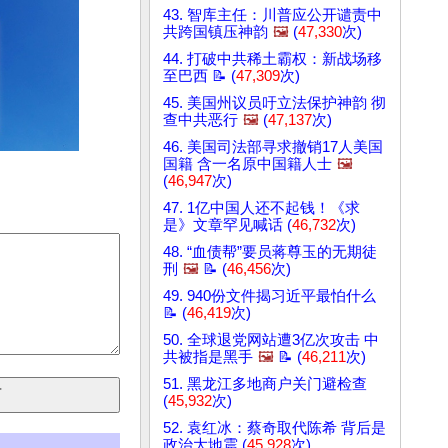
43. 智库主任：川普应公开谴责中
共跨国镇压神韵
🖼️
(
47,330
次)
44. 打破中共稀土霸权：新战场移
至巴西 📝 (
47,309
次)
45. 美国州议员吁立法保护神韵 彻
查中共恶行
🖼️
(
47,137
次)
46. 美国司法部寻求撤销17人美国
国籍 含一名原中国籍人士
🖼️
(
46,947
次)
47. 1亿中国人还不起钱！《求
是》文章罕见喊话 (
46,732
次)
48. “血债帮”要员蒋尊玉的无期徒
刑
🖼️
📝 (
46,456
次)
49. 940份文件揭习近平最怕什么
📝 (
46,419
次)
50. 全球退党网站遭3亿次攻击 中
共被指是黑手
🖼️
📝 (
46,211
次)
51. 黑龙江多地商户关门避检查
(
45,932
次)
52. 袁红冰：蔡奇取代陈希 背后是
政治大地震 (
45,928
次)