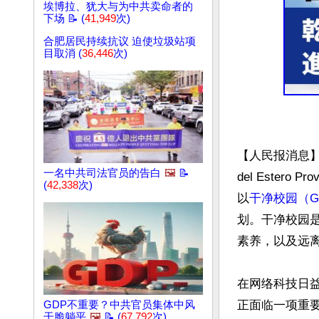
埃博拉、犹大与为中共卖命者的
下场 📝 (
41,949
次)
合肥居民持续抗议 迫使垃圾站项
目取消 (
36,446
次)
【人民报消息】阿
一名中共司法官员的告白
🖼️
📝
del Estero 
(
42,338
次)
以
干净校园（Gan
划。干净校园
素养，以及远离
在网络科技日
正面临一项重
GDP不重要？中共官员集体中风
干脆躺平
🖼️
📝 (
67,792
次)