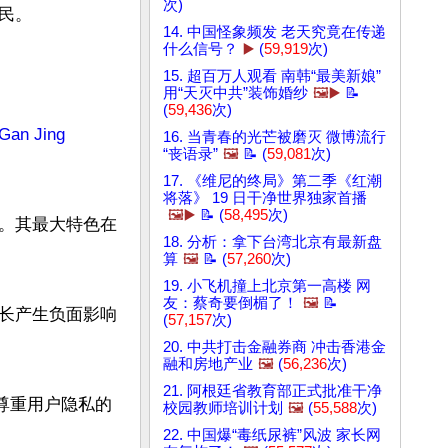
次)
。

14. 中国怪象频发 老天究竟在传递
什么信号？
▶️
(
59,919
次)
15. 超百万人观看 南韩“最美新娘”
用“天灭中共”装饰婚纱
🖼️▶️
📝
(
59,436
次)
 Jing 
16. 当青春的光芒被磨灭 微博流行
“丧语录”
🖼️
📝 (
59,081
次)
17. 《维尼的终局》第二季《红潮
将落》 19 日干净世界独家首播
🖼️▶️
📝 (
58,495
次)
。其最大特色在
18. 分析：拿下台湾北京有最新盘
算
🖼️
📝 (
57,260
次)
19. 小飞机撞上北京第一高楼 网
友：蔡奇要倒楣了！
🖼️
📝
长产生负面影响
(
57,157
次)
20. 中共打击金融券商 冲击香港金
融和房地产业
🖼️
(
56,236
次)
21. 阿根廷省教育部正式批准干净
尊重用户隐私的
校园教师培训计划
🖼️
(
55,588
次)
22. 中国爆“毒纸尿裤”风波 家长网