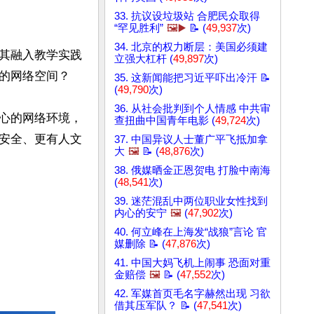
33. 抗议设垃圾站 合肥民众取得
“罕见胜利”
🖼️▶️
📝 (
49,937
次)
34. 北京的权力断层：美国必须建
其融入教学实践
立强大杠杆 (
49,897
次)
的网络空间？

35. 这新闻能把习近平吓出冷汗 📝
(
49,790
次)
36. 从社会批判到个人情感 中共审
心的网络环境，
查扭曲中国青年电影 (
49,724
次)
安全、更有人文
37. 中国异议人士董广平飞抵加拿
大
🖼️
📝 (
48,876
次)
38. 俄媒晒金正恩贺电 打脸中南海
(
48,541
次)
39. 迷茫混乱中两位职业女性找到
内心的安宁
🖼️
(
47,902
次)
40. 何立峰在上海发“战狼”言论 官
媒删除 📝 (
47,876
次)
41. 中国大妈飞机上闹事 恐面对重
金赔偿
🖼️
📝 (
47,552
次)
42. 军媒首页毛名字赫然出现 习欲
借其压军队？ 📝 (
47,541
次)