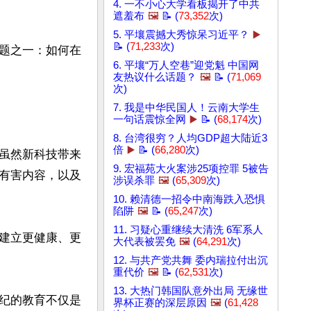
4. 一不小心大学看板揭开了中共
遮羞布
🖼️
📝 (
73,352
次)
5. 平壤震撼大秀惊呆习近平？
▶️
📝 (
71,233
次)
题之一：如何在
6. 平壤“万人空巷”迎党魁 中国网
友热议什么话题？
🖼️
📝 (
71,069
次)
7. 我是中华民国人！云南大学生
一句话震惊全网
▶️
📝 (
68,174
次)
8. 台湾很穷？人均GDP超大陆近3
倍
▶️
📝 (
66,280
次)
虽然新科技带来
9. 宏福苑大火案涉25项控罪 5被告
有害内容，以及
涉误杀罪
🖼️
(
65,309
次)
10. 赖清德一招令中南海跌入恐惧
陷阱
🖼️
📝 (
65,247
次)
11. 习疑心重继续大清洗 6军系人
建立更健康、更
大代表被罢免
🖼️
(
64,291
次)
12. 与共产党共舞 委内瑞拉付出沉
重代价
🖼️
📝 (
62,531
次)
13. 大热门韩国队意外出局 无缘世
纪的教育不仅是
界杯正赛的深层原因
🖼️
(
61,428