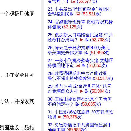
友气炸了！
🖼️
(
55,577
次)
23. 中共发出“跨国追税令” 被指在
一个积极且健康
全球搜刮民财
🖼️
(
53,521
次)
24. 官媒报导现异常 提朝方祝其身
体健康 (
53,129
次)
25. 俄罗斯人口塌陷全民返贫 中共
还敢打台湾吗？
▶️
📝 (
52,708
次)
26. 陈云之子秘密捐赠300万美元
给美国史丹佛大学 📝 (
51,455
次)
27. 一架小飞机令蔡奇头痛 党魁吓
得躲回地下道
🖼️
📝 (
51,050
次)
28. 欧盟强硬反击中共产能过剩
，并在安全且可
警告不遏止将瘫痪欧洲 (
50,917
次)
29. 蔡与习构成“命运共同体” 结局
难免墙倒众人推
▶️
📝 (
50,904
次)
30. 王岐山被软禁在北京？习为何
方法，并探索其
不给他定罪？ 📝 (
50,835
次)
31. 中国影视彻底崩盘 20万群演陷
绝境
▶️
(
50,376
次)
32. 史密斯痛批中共跨国镇压黑手
氛围建设；品格
伸向美国 (
49,988
次)