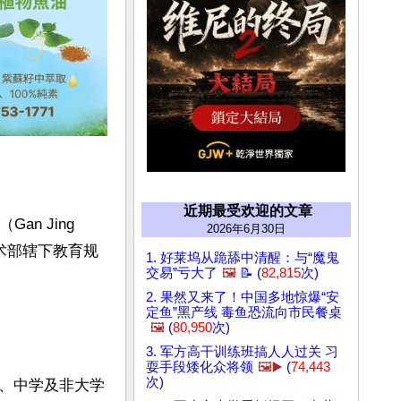
近期最受欢迎的文章
 Jing 
2026年6月30日
术部辖下教育规
1. 好莱坞从跪舔中清醒：与“魔鬼
交易”亏大了
🖼️
📝 (
82,815
次)
2. 果然又来了！中国多地惊爆“安
定鱼”黑产线 毒鱼恐流向市民餐桌
🖼️
(
80,950
次)
3. 军方高干训练班搞人人过关 习
耍手段矮化众将领
🖼️▶️
(
74,443
次)
、中学及非大学