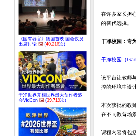
在许多家长担
的替代选择。

《国有器官》德国首映 国会议员
干净校园：专
出席讨论
🖼️
(
40,216
次)
干净校园（Gan J
该平台让教师
控的环境中设计
干净世界亮相世界最大创作者盛
会VidCon
🖼️
(
39,719
次)
本次获批的教
在不同教育场景
课程内容将包