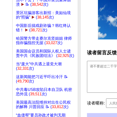
活不下去了！中国外卖员集体崩
溃
▶️
📝 (
38,542
次)
景区坑骗游客出新招：美如仙境
的“照骗”
▶️
(
38,145
次)
中国影后搞戏剧诈骗？韩红终认
错！
▶️
(
38,721
次)
哈国警方带走赛尔克坚姐姐 律师
指诈骗指控无据 (
33,027
次)
美国国会议员和国际人权人士谴
读者留言反馈
责中共《民族团结法》 (
32,925
次)
当“庞大”中共遇上退党大潮
(
32,331
次)
这新闻能把习近平吓出冷汗 📝
(
49,790
次)
中共毒USB攻陷日本自卫队 机密
恐外流 (
39,511
次)
美国最高法院维持对出生公民权
读者暱称:
的解释 川普回应 📝 (
33,812
次)
“血债帮”要员孙政才被判无期