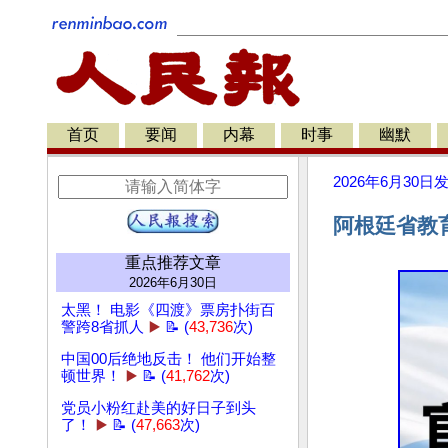
首页
要闻
内幕
时事
幽默
2026年6月30日
阿根廷省教
重点推荐文章
2026年6月30日
太黑！ 电影《四渡》票房扑街百
警跨8省抓人
▶️
📝 (
43,736
次)
中国00后绝地反击！ 他们开始整
顿世界！
▶️
📝 (
41,762
次)
党员小粉红赴美的好日子到头
了！
▶️
📝 (
47,663
次)