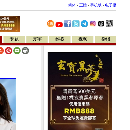
简体
-
正體
-
手机版
-
电子报
专题
寰宇
维权
视频
杂谈