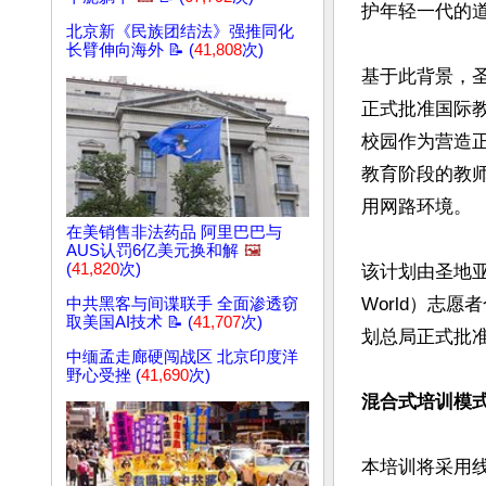
护年轻一代的道
北京新《民族团结法》强推同化
长臂伸向海外 📝 (
41,808
次)
基于此背景，
正式批准国际
校园作为营造
教育阶段的教
用网路环境。

在美销售非法药品 阿里巴巴与
AUS认罚6亿美元换和解
🖼️
(
41,820
次)
该计划由圣地亚哥
World）志
中共黑客与间谍联手 全面渗透窃
取美国AI技术 📝 (
41,707
次)
划总局正式批准
中缅孟走廊硬闯战区 北京印度洋
野心受挫 (
41,690
次)
混合式培训模
本培训将采用