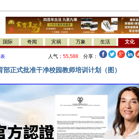
国际
奇闻
灾祸
万象
生活
文化
人气：
55,588
分享：
发表
育部正式批准干净校园教师培训计划（图）