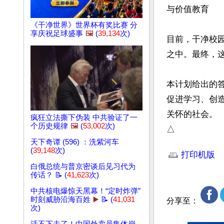
与价值教育

《干净世界》世界杯有奖比赛 分
享庆祝足球盛事
🖼️
(
39,134
次)
目前，干净校
之中。最终，
本计划给出的
促进学习、创
关怀的社会。

疯狂立法撕下伪装 中共验证了一
个历史规律
🖼️
(
53,002
次)
△
文章网址: http://w
天下奇谭 (596) ：洗紫河车
(
39,148
次)
打印机版
白俄总统与普京密谈后见习代为
传话？ 📝 (
41,623
次)
中共核电爆惊天黑幕！“定时炸弹”
时刻威胁沿海百姓
▶️
📝 (
41,031
分享至：
次)