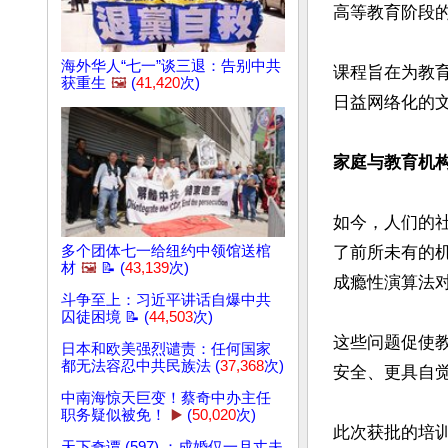
高等教育阶段的
海外华人“七一”谈三退：告别中共
课程旨在为教
获重生
🖼️
(
41,420
次)
日益网络化的文
家庭与教育机
如今，人们的
多个团体七一给纽约中领馆送棺
了前所未有的
材
🖼️
📝 (
43,139
次)
成瘾性演算法对
斗争至上：习近平讲话自爆中共
囚徒困境 📝 (
44,503
次)
这些问题促使
日本和欧美强烈谴责：任何国家
都无法容忍中共民族法 (
37,368
次)
安全、更具自觉
中南海惊天巨变！蔡奇中办主任
职务疑似被免！
▶️
(
50,020
次)
此次获批的培
天下奇谭 (597) ：成婚仅一月丈夫