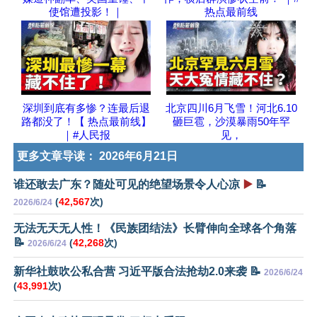
使馆遭投影！｜
热点最前线
深圳到底有多惨？连最后退
北京四川6月飞雪！河北6.10
路都没了！【 热点最前线】
砸巨雹，沙漠暴雨50年罕
｜#人民报
见，
更多文章导读：
2026年6月21日
谁还敢去广东？随处可见的绝望场景令人心凉
▶️
📝
(
42,567
次)
2026/6/24
无法无天无人性！《民族团结法》长臂伸向全球各个角落
📝
(
42,268
次)
2026/6/24
新华社鼓吹公私合营 习近平版合法抢劫2.0来袭 📝
2026/6/24
(
43,991
次)