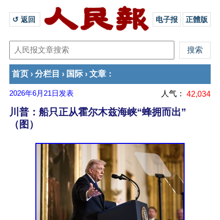
↺ 返回 
电子报
正體版
首页
分栏目
国际
文章
›
›
›
：
2026年6月21日
发表
人气：
42,034
川普：船只正从霍尔木兹海峡“蜂拥而出”
（图）