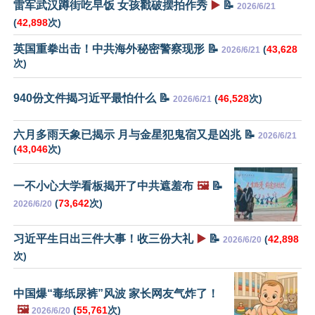
雷军武汉蹲街吃早饭 女孩戳破摆拍作秀
▶️
📝
2026/6/21
(
42,898
次)
英国重拳出击！中共海外秘密警察现形 📝
(
43,628
2026/6/21
次)
940份文件揭习近平最怕什么 📝
(
46,528
次)
2026/6/21
六月多雨天象已揭示 月与金星犯鬼宿又是凶兆 📝
2026/6/21
(
43,046
次)
一不小心大学看板揭开了中共遮羞布
🖼️
📝
(
73,642
次)
2026/6/20
习近平生日出三件大事！收三份大礼
▶️
📝
(
42,898
2026/6/20
次)
中国爆“毒纸尿裤”风波 家长网友气炸了！
🖼️
(
55,761
次)
2026/6/20