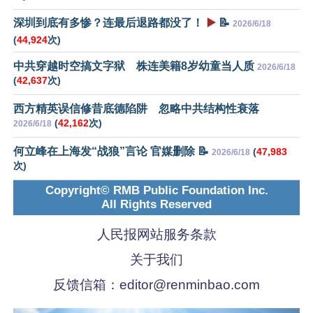
深圳到底有多惨？连最后退路都没了！
▶️
📝
2026/6/18
(
44,924
次)
中共穿越时空搞文字狱 株连美籍8岁幼童当人质
2026/6/18
(
42,637
次)
西方精英误信修昔底德陷阱 忽略中共结构性衰落
(
42,162
次)
2026/6/18
何立峰在上海发“战狼”言论 官媒删除 📝
(
47,983
2026/6/18
次)
Copyright© RMB Public Foundation Inc.
All Rights Reserved
人民报网站服务条款
关于我们
反馈信箱：
editor@renminbao.com