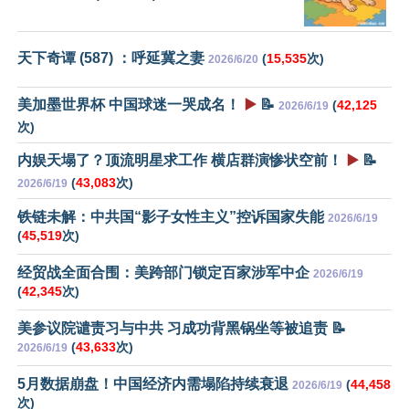
天下奇谭 (587) ：呼延冀之妻
(
15,535
次)
2026/6/20
美加墨世界杯 中国球迷一哭成名！
▶️
📝
(
42,125
2026/6/19
次)
内娱天塌了？顶流明星求工作 横店群演惨状空前！
▶️
📝
(
43,083
次)
2026/6/19
铁链未解：中共国“影子女性主义”控诉国家失能
2026/6/19
(
45,519
次)
经贸战全面合围：美跨部门锁定百家涉军中企
2026/6/19
(
42,345
次)
美参议院谴责习与中共 习成功背黑锅坐等被追责 📝
(
43,633
次)
2026/6/19
5月数据崩盘！中国经济内需塌陷持续衰退
(
44,458
2026/6/19
次)