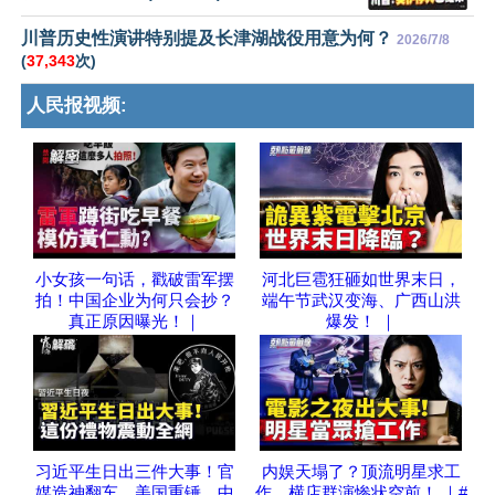
川普历史性演讲特别提及长津湖战役用意为何？
2026/7/8
(
37,343
次)
人民报视频:
小女孩一句话，戳破雷军摆
河北巨雹狂砸如世界末日，
拍！中国企业为何只会抄？
端午节武汉变海、广西山洪
真正原因曝光！｜
爆发！ ｜
习近平生日出三件大事！官
内娱天塌了？顶流明星求工
媒造神翻车、美国重锤、中
作，横店群演惨状空前！ ｜#