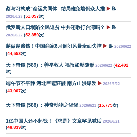
蔡与习构成“命运共同体” 结局难免墙倒众人推
▶️
📝
(
51,057
次)
2026/6/23
俄罗斯人口塌陷全民返贫 中共还敢打台湾吗？
▶️
📝
(
52,859
次)
2026/6/22
越做越赔钱！中国商家6月倒闭风暴全面失控
▶️
📝
2026/6/22
(
44,553
次)
天下奇谭 (589) ：善举救人 福报如影随形
(
42,492
2026/6/22
次)
端午节不平静 河北巨雹狂砸 南方山洪爆发
▶️
2026/6/22
(
43,007
次)
天下奇谭 (588) ：神奇动物之猩猩
(
15,775
次)
2026/6/21
1亿中国人还不起钱！《求是》文章罕见喊话
2026/6/21
(
46,839
次)