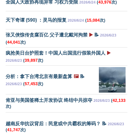
全国人大政协再现异常 习权力受限
(
43,976
次)
2026/6/24
天下奇谭 (590) ：灵马的报复
(
15,084
次)
2026/6/24
张又侠惊传贪腐百亿 父子遭北戴河拘禁
▶️
📝
2026/6/23
(
44,041
次)
疯抢美日台护照套！中国人出国流行假装外国人
▶️
(
39,897
次)
2026/6/23
分析：拿下台湾北京有最新盘算
🖼️
📝
(
57,453
次)
2026/6/23
肯亚与美国签稀土开发协议 终结中共掠夺
(
42,133
2026/6/23
次)
越南反华抗议背后：民意或中共霸权的筹码？ 📝
2026/6/23
(
41,747
次)