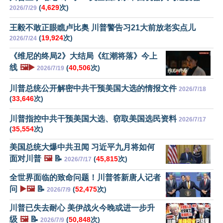
(
4,629
次)
2026/7/29
王毅不敢正眼瞧卢比奥 川普警告习21大前放老实点儿
(
19,924
次)
2026/7/24
《维尼的终局2》大结局《红潮将落》今上
线
🖼️▶️
(
40,506
次)
2026/7/19
川普总统公开解密中共干预美国大选的情报文件
2026/7/18
(
33,646
次)
川普指控中共干预美国大选、窃取美国选民资料
2026/7/17
(
35,554
次)
美国总统大爆中共丑闻 习近平九月将如何
面对川普
🖼️
📝
(
45,815
次)
2026/7/17
全世界面临的致命问题！川普答新唐人记者
问
▶️🖼️
📝
(
52,475
次)
2026/7/9
川普已失去耐心 美伊战火今晚或进一步升
级
🖼️
📝
(
50,848
次)
2026/7/9