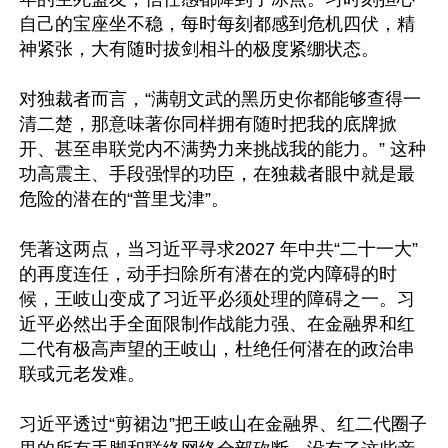
自己的宝座坐不稳，每时每刻都感到危机四伏，精
神紧张，大有随时拔剑相斗的极度紧绷状态。

对独裁者而言，“满朝文武的黑历史你都能够查得一
清二楚，那意味著你同样拥有随时把我的底牌掀
开、甚至串联党内不满势力来挑战我的能力。” 这种
功高震主、手段强悍的功臣，在独裁者眼中就是最
危险的潜在的“普里戈津”。

凭著这两点，当习近平寻求2027 年中共“二十一大”
的再度连任，动手扫除所有潜在的党内障碍的时
候，王岐山变成了习近平必须处理的障碍之一。习
近平必然出手全面限制作战能力强、在金融界和红
二代有极高声望的王岐山，杜绝任何潜在的政治串
联或元老发难。

习近平透过“剪裙边”把王岐山在金融界、红二代圈子