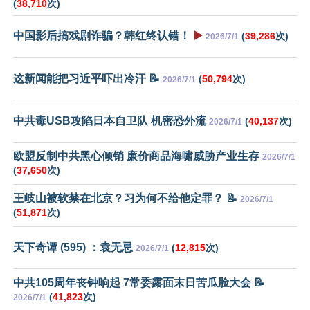
(
38,710
次)
中国影后搞戏剧诈骗？韩红终认错！
▶️
(
39,286
次)
2026/7/1
这新闻能把习近平吓出冷汗 📝
(
50,794
次)
2026/7/1
中共毒USB攻陷日本自卫队 机密恐外流
(
40,137
次)
2026/7/1
欧盟反制中共黑心倾销 廉价商品海啸威胁产业生存
2026/7/1
(
37,650
次)
王岐山被软禁在北京？习为何不给他定罪？ 📝
2026/7/1
(
51,871
次)
天下奇谭 (595) ：袁无忌
(
12,815
次)
2026/7/1
中共105周年丧钟响起 7常委露面末日苦瓜脸大会 📝
(
41,823
次)
2026/7/1