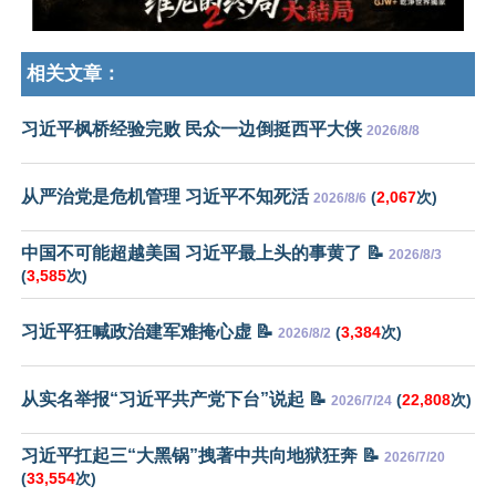
相关文章：
习近平枫桥经验完败 民众一边倒挺西平大侠
2026/8/8
从严治党是危机管理 习近平不知死活
(
2,067
次)
2026/8/6
中国不可能超越美国 习近平最上头的事黄了 📝
2026/8/3
(
3,585
次)
习近平狂喊政治建军难掩心虚 📝
(
3,384
次)
2026/8/2
从实名举报“习近平共产党下台”说起 📝
(
22,808
次)
2026/7/24
习近平扛起三“大黑锅”拽著中共向地狱狂奔 📝
2026/7/20
(
33,554
次)