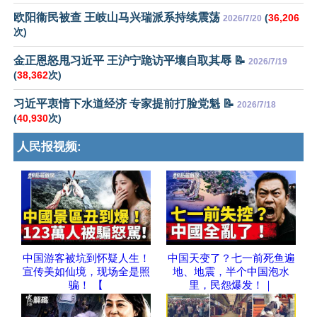
欧阳衞民被查 王岐山马兴瑞派系持续震荡
(
36,206
2026/7/20
次)
金正恩怒甩习近平 王沪宁跪访平壤自取其辱 📝
2026/7/19
(
38,362
次)
习近平衷情下水道经济 专家提前打脸党魁 📝
2026/7/18
(
40,930
次)
人民报视频:
中国游客被坑到怀疑人生！
中国天变了？七一前死鱼遍
宣传美如仙境，现场全是照
地、地震，半个中国泡水
骗！ 【
里，民怨爆发！｜