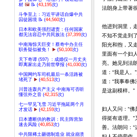
材
🖼️
📝 (
43,195
次)
法朗身上带著很
斗争至上：习近平讲话自爆中共
囚徒困境 📝 (
44,560
次)
他进到洞里，
日本和欧美强烈谴责：任何国家
都无法容忍中共民族法 (
37,399
次)
不知不觉走到
中南海惊天巨变！蔡奇中办主任
阳光和煦，又
职务疑似被免！
▶️
(
50,100
次)
里面有一个妇
天下奇谭 (597) ：成婚仅一月丈夫
亮。她见到法朗
即离家出走乃前世孽报 (
41,030
次)
道：“我是人。
中国网约车司机最后一条活路被
堵死了
▶️
(
40,513
次)
道：“我事奉
川普连轰共产主义 中南海可否听
是这副模样。”

懂弦外之音 (
42,315
次)
七一罕见飞雪 习近平拖延两个月
妇人又问：“佛
才发话
▶️
(
42,159
次)
得挺有道理。”
日本遭断供的教训：民主阵营加
速去风险 (
40,853
次)
善。法朗问：“
中共限稀土砸德制造业 就业崩溃
妇人不停劳作