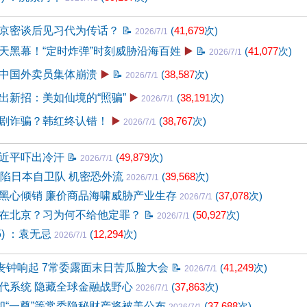
京密谈后见习代为传话？
📝
(
41,679
次)
2026/7/1
天黑幕！“定时炸弹”时刻威胁沿海百姓
▶️
📝
(
41,077
次)
2026/7/1
中国外卖员集体崩溃
▶️
📝
(
38,587
次)
2026/7/1
出新招：美如仙境的“照骗”
▶️
(
38,191
次)
2026/7/1
剧诈骗？韩红终认错！
▶️
(
38,767
次)
2026/7/1
近平吓出冷汗
📝
(
49,879
次)
2026/7/1
攻陷日本自卫队 机密恐外流
(
39,568
次)
2026/7/1
黑心倾销 廉价商品海啸威胁产业生存
(
37,078
次)
2026/7/1
在北京？习为何不给他定罪？
📝
(
50,927
次)
2026/7/1
5) ：袁无忌
(
12,294
次)
2026/7/1
年丧钟响起 7常委露面末日苦瓜脸大会
📝
(
41,249
次)
2026/7/1
代系统 隐藏全球金融战野心
(
37,863
次)
2026/7/1
”和“一尊”等常委隐秘财产将被美公布
(
37,688
次)