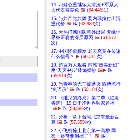
14. 习疑心重继续大清洗 6军系人
大代表被罢免
🖼️
(
64,445
次)
15. 与共产党共舞 委内瑞拉付出沉
重代价
🖼️
📝 (
62,683
次)
16. 大热门韩国队意外出局 无缘世
界杯正赛的深层原因
🖼️
(
61,572
次)
17. 中国怪象频发 老天究竟在传递
什么信号？
▶️
(
60,011
次)
18. 超百万人观看 南韩“最美新娘”
用“天灭中共”装饰婚纱
🖼️▶️
📝
(
59,514
次)
19. 当青春的光芒被磨灭 微博流行
“丧语录”
🖼️
📝 (
59,184
次)
20. 《维尼的终局》第二季《红潮
将落》 19 日干净世界独家首播
🖼️▶️
📝 (
58,586
次)
21. 分析：拿下台湾北京有最新盘
算
🖼️
📝 (
57,359
次)
22. 小飞机撞上北京第一高楼 网
友：蔡奇要倒楣了！
🖼️
📝