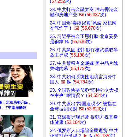
(
57,252
次)
23. 中共打击金融券商 冲击香港金
融和房地产业
🖼️
(
56,337
次)
24. 中国爆“毒纸尿裤”风波 家长网
友气炸了！
🖼️
(
55,670
次)
25. 习近平被金正恩打脸 北京妥妥
是输家 📝 (
55,536
次)
26. 中共急固北韩 默许核武换取半
岛主导权 (
55,198
次)
27. 中共禁稀有金属镓 美中晶片战
关键内幕 (
55,179
次)
28. 中共如何系统性地坑害海外中
国人
🖼️
📝 (
54,794
次)
29. 全国政协委员称“坚持外交大权
在中央” 啥情况？ (
54,554
次)
幕！北京局势升级，
30. 中共发出“跨国追税令” 被指在
？｜#中南海解码
全球搜刮民财
🖼️
(
53,623
次)
31. 官媒报导现异常 提朝方祝其身
体健康 (
53,184
次)
32. 俄罗斯人口塌陷全民返贫 中共
还敢打台湾吗？
▶️
📝 (
52,785
次)