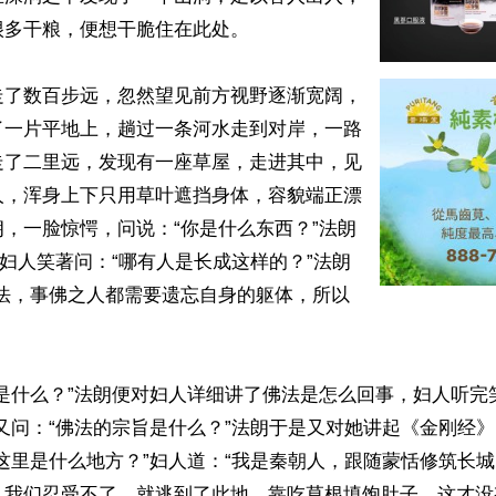
多干粮，便想干脆住在此处。

走了数百步远，忽然望见前方视野逐渐宽阔，
了一片平地上，趟过一条河水走到对岸，一路
走了二里远，发现有一座草屋，走进其中，见
人，浑身上下只用草叶遮挡身体，容貌端正漂
，一脸惊愕，问说：“你是什么东西？”法朗
”妇人笑著问：“哪有人是长成这样的？”法朗
佛法，事佛之人都需要遗忘自身的躯体，所以
是什么？”法朗便对妇人详细讲了佛法是怎么回事，妇人听完
又问：“佛法的宗旨是什么？”法朗于是又对她讲起《金刚经
这里是什么地方？”妇人道：“我是秦朝人，跟随蒙恬修筑长
，我们忍受不了，就逃到了此地，靠吃草根填饱肚子，这才没