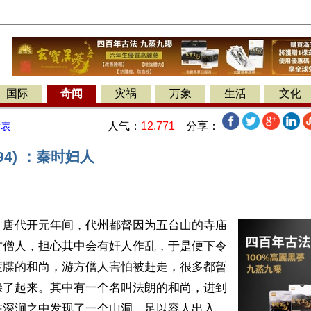
国际
奇闻
灾祸
万象
生活
文化
人气：
12,771
分享：
发表
94) ：秦时妇人
】唐代开元年间，代州都督因为五台山的寺庙
方僧人，担心其中会有奸人作乱，于是便下令
度牒的和尚，游方僧人害怕被赶走，很多都暂
躲了起来。其中有一个名叫法朗的和尚，进到
在深涧之中发现了一个山洞，足以容人出入，