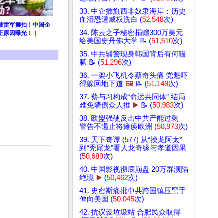
33. 中企插旗西非奴隶海岸：历史
血泪恐遭威权洗白 (
52,548
次)
破雷军摆拍！中国企
34. 陈云之子秘密捐赠300万美元
正原因曝光！｜
给美国史丹佛大学 📝 (
51,510
次)
35. 中共辅警现身韩国背后有何猫
腻 📝 (
51,296
次)
36. 一架小飞机令蔡奇头痛 党魁吓
得躲回地下道
🖼️
📝 (
51,149
次)
37. 蔡与习构成“命运共同体” 结局
难免墙倒众人推
▶️
📝 (
50,983
次)
38. 欧盟强硬反击中共产能过剩
警告不遏止将瘫痪欧洲 (
50,973
次)
39. 天下奇谭 (577) 从“摸龙阿太”
到“秃尾龙”看人龙奇缘与孝道因果
(
50,689
次)
40. 中国影视彻底崩盘 20万群演陷
绝境
▶️
(
50,462
次)
41. 史密斯痛批中共跨国镇压黑手
伸向美国 (
50,045
次)
42. 抗议设垃圾站 合肥民众取得