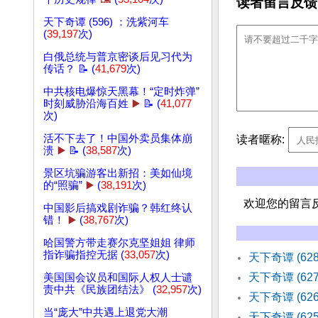
读者留言反馈
天下奇谭 (596) ：洗紫河车
(
39,197
次)
白俄总统与普京密谈后见习代为
传话？ 📝 (
41,679
次)
中共核电爆惊天黑幕！“定时炸弹”
时刻威胁沿海百姓
▶️
📝 (
41,077
次)
活不下去了！中国外卖员集体崩
读者暱称:
溃
▶️
📝 (
38,587
次)
景区坑骗游客出新招：美如仙境
的“照骗”
▶️
(
38,191
次)
欢迎您的留言
中国影后搞戏剧诈骗？韩红终认
错！
▶️
(
38,767
次)
哈国警方带走赛尔克坚姐姐 律师
指诈骗指控无据 (
33,057
次)
天下奇谭 (6
天下奇谭 (6
美国国会议员和国际人权人士谴
责中共《民族团结法》 (
32,957
次)
天下奇谭 (6
当“庞大”中共遇上退党大潮
天下奇谭 (62