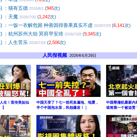
2026/8/3
5) ：猫有五德
(
945
次)
2026/8/1
4) ：天魔
(
1,242
次)
2026/7/30
23) ：一饭一衣解危困 种善因得善果真实不虚
(
6,141
次)
2026/7/29
22) ：杭州苏州大劫 冥府早安排
(
9,345
次)
2026/7/28
1) ：人生苦乐
(
2,506
次)
2026/7/26
人民报视频
2026年6月29日
人生！宣传美如仙
中国天变了？七一前死鱼遍地、地震，
中国尊撞机最新内
 【
半个中国泡水里，民怨爆发！｜
谁将第一个被追责