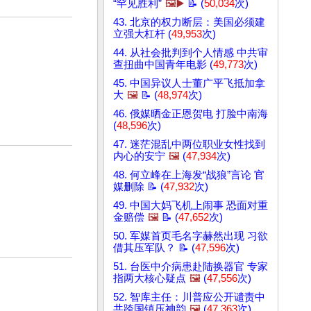
“罕见胜利”
🖼️▶️
📝 (
50,034
次)
43. 北京的权力断层：美国必须建
立强大杠杆 (
49,953
次)
44. 从社会批判到个人情感 中共审
查扭曲中国青年电影 (
49,773
次)
45. 中国异议人士董广平飞抵加拿
大
🖼️
📝 (
48,974
次)
46. 俄媒晒金正恩贺电 打脸中南海
(
48,596
次)
47. 迷茫混乱中两位职业女性找到
内心的安宁
🖼️
(
47,934
次)
48. 何立峰在上海发“战狼”言论 官
媒删除 📝 (
47,932
次)
49. 中国大妈飞机上闹事 恐面对重
金赔偿
🖼️
📝 (
47,652
次)
50. 军媒首页毛名字赫然出现 习欲
借其压军队？ 📝 (
47,596
次)
51. 台医中介病患赴陆换器官 专家
指两大核心疑点
🖼️
(
47,556
次)
52. 智库主任：川普应公开谴责中
共跨国镇压神韵
🖼️
(
47,363
次)