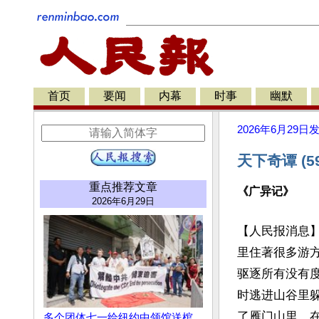
首页
要闻
内幕
时事
幽默
2026年6月29日
天下奇谭 (5
重点推荐文章
《广异记》
2026年6月29日
【人民报消息
里住著很多游
驱逐所有没有
时逃进山谷里
了雁门山里，
多个团体七一给纽约中领馆送棺