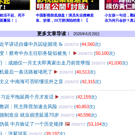
姓活不起、死不
中国影视彻底崩盘！演员失业摆摊卖
小女孩一句话，戳
面蔓延！｜
鱼、炒菜，20万群演陷绝境！ 【
业为何只会抄？真
更多文章导读：
2026年6月29日
近平讲话自爆中共囚徒困境
📝
(
44,560
次)
2026/7/3
变！蔡奇中办主任职务疑似被免！
▶️
(
50,100
次)
2026/7/2
97) ：成婚仅一月丈夫即离家出走乃前世孽报
(
41,030
次)
2026/7/2
机最后一条活路被堵死了
▶️
(
40,513
次)
2026/7/2
主义 中南海可否听懂弦外之音
(
42,315
次)
2026/7/2
 习近平拖延两个月才发话
▶️
(
42,159
次)
2026/7/2
教训：民主阵营加速去风险
(
40,853
次)
2026/7/2
德制造业 就业崩溃延退70岁
(
40,598
次)
2026/7/2
伪装 中共验证了一个历史规律
🖼️
(
53,104
次)
2026/7/2
6) ：洗紫河车
(
39,197
次)
2026/7/1