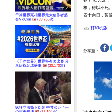
界？”妇人云
根，得以不死
四十余日，暂
干净世界亮相世界最大创作者盛
会VidCon
🖼️
(
39,765
次)
文章网址: http://w
打印机版
分享至：
《干净世界》世界杯有奖比赛 分
享庆祝足球盛事
🖼️
(
39,179
次)
疯狂立法撕下伪装 中共验证了一
个历史规律
🖼️
(
53,104
次)