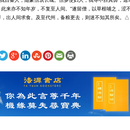
：“我自秦人，随蒙恬筑长城。恬多使妇人，我等不胜其弊，逃
。此来亦不知年岁，不复至人间。”遂留僧，以草根哺之，涩
辞，出人间求食。及至代州，备粮更去，则迷不知其所矣。△
ww.renminbao.com/rmb/articles/2026/6/30/95701.html