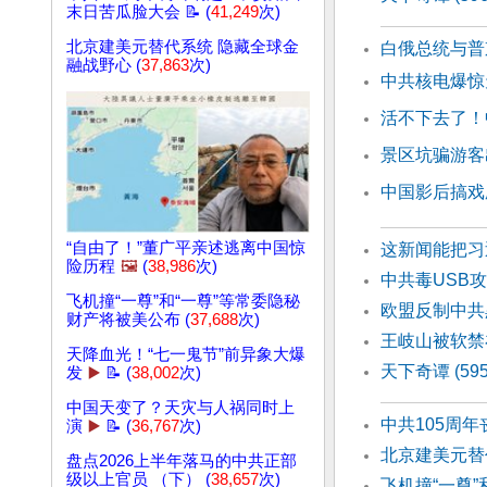
末日苦瓜脸大会 📝 (
41,249
次)
北京建美元替代系统 隐藏全球金
白俄总统与普
融战野心 (
37,863
次)
中共核电爆惊
活不下去了！
景区坑骗游客
中国影后搞戏
“自由了！”董广平亲述逃离中国惊
这新闻能把习
险历程
🖼️
(
38,986
次)
中共毒USB
飞机撞“一尊”和“一尊”等常委隐秘
欧盟反制中共
财产将被美公布 (
37,688
次)
王岐山被软禁
天降血光！“七一鬼节”前异象大爆
天下奇谭 (59
发
▶️
📝 (
38,002
次)
中国天变了？天灾与人祸同时上
中共105周
演
▶️
📝 (
36,767
次)
北京建美元替
盘点2026上半年落马的中共正部
级以上官员 （下） (
38,657
次)
飞机撞“一尊