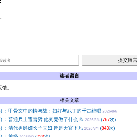
:
读者留言
反馈。
相关文章
28) ：甲骨文中的情与战：妇好与武丁的千古绝唱
2026/8/6
27) ：普通兵士遭雷劈 他究竟做了什么
📝
(
767
次)
2026/8/4
26) ：清代男爵嫡长子夫妇 皆是天官下凡
(
843
次)
2026/8/4
5) ：羊怪
(
723
次)