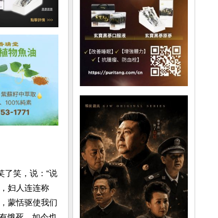
笑了笑，说：“说
》，妇人连连称
城，蒙恬驱使我们
有饿死，如今也