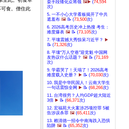
窜至此。初食草
耍手段矮化众将领
🖼️▶️
(
74,594
次)
不可食。僧住此
5. 一不小心大学看板揭开了中共
遮羞布
🖼️
📝 (
73,500
次)
6. 2026高考历史冲上热搜 考生：
难度爆表
🖼️
📝 (
73,105
次)
7. 平壤震撼大秀惊呆习近平？
▶️
📝 (
71,326
次)
8. 平壤“万人空巷”迎党魁 中国网
友热议什么话题？
🖼️
📝 (
71,169
次)
9. 学霸哭了！天塌了！2026高考
难度载入史册？
▶️
📝 (
70,030
次)
10. 我是中华民国人！云南大学生
一句话震惊全网
▶️
📝 (
68,266
次)
11. 台湾很穷？人均GDP超大陆近
3倍
▶️
📝 (
66,371
次)
12. 宏福苑大火案涉25项控罪 5被
告涉误杀罪
🖼️
(
65,411
次)
13. 赖清德一招令中南海跌入恐惧
陷阱
🖼️
📝 (
65,352
次)