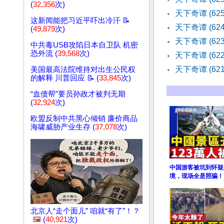
(
32,356
次)
天下奇谭 (62
这新闻能把习近平吓出冷汗 📝
天下奇谭 (62
(
49,879
次)
天下奇谭 (6
中共毒USB攻陷日本自卫队 机密
恐外流 (
39,568
次)
天下奇谭 (6
天下奇谭 (62
美国最高法院维持对出生公民权
的解释 川普回应 📝 (
33,845
次)
“血债帮”要员孙政才被判无期
(
32,924
次)
欧盟反制中共黑心倾销 廉价商品
海啸威胁产业生存 (
37,078
次)
中国游客被坑到怀疑
境，现场全是照骗！
北京人“走个面儿” 咱就“有了”！？
🖼️
(
40,921
次)