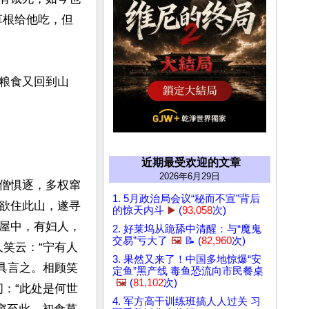
草根给他吃，但
粮食又回到山
近期最受欢迎的文章
2026年6月29日
僧惧逐，多权窜
1. 5月政治局会议“秘而不宣”背后
欲住此山，遂寻
的惊天内斗
▶️
(
93,058
次)
屋中，有妇人，
2. 好莱坞从跪舔中清醒：与“魔鬼
交易”亏大了
🖼️
📝 (
82,960
次)
人笑云：“宁有人
3. 果然又来了！中国多地惊爆“安
僧具言之。相顾笑
定鱼”黑产线 毒鱼恐流向市民餐桌
🖼️
(
81,102
次)
问：“此处是何世
4. 军方高干训练班搞人人过关 习