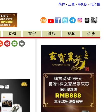
简体
-
正體
-
手机版
-
电子报
专题
寰宇
维权
视频
杂谈