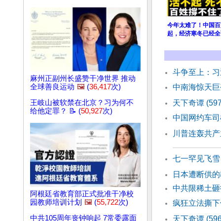
今年太难了！中国百
起，经济寒冬已经全
斗争至上：习
麻州正副州长盛赞干净世界 推动
全球善良运动
🖼️
(
36,417
次)
中南海惊天巨
王岐山被软禁在北京？习为何不
天下奇谭 (5
给他定罪？ 📝 (
50,927
次)
中国网约车司
川普连轰共产
七一罕见飞雪
日本遭断供的
中共限稀土砸
阿根廷省教育部正式批准干净校
园教师培训计划
🖼️
(
55,722
次)
疯狂立法撕下
中共105周年丧钟响起 7常委露面
天下奇谭 (59