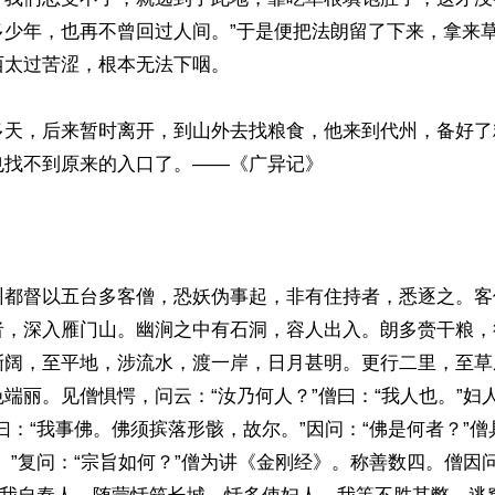
多少年，也再不曾回过人间。”于是便把法朗留了下来，拿来
太过苦涩，根本无法下咽。

多天，后来暂时离开，到山外去找粮食，他来到代州，备好了
找不到原来的入口了。——《广异记》

州都督以五台多客僧，恐妖伪事起，非有住持者，悉逐之。客
者，深入雁门山。幽涧之中有石洞，容人出入。朗多赍干粮，
渐阔，至平地，涉流水，渡一岸，日月甚明。更行二里，至草
端丽。见僧惧愕，问云：“汝乃何人？”僧曰：“我人也。”妇
曰：“我事佛。佛须摈落形骸，故尔。”因问：“佛是何者？”
。”复问：“宗旨如何？”僧为讲《金刚经》。称善数四。僧因