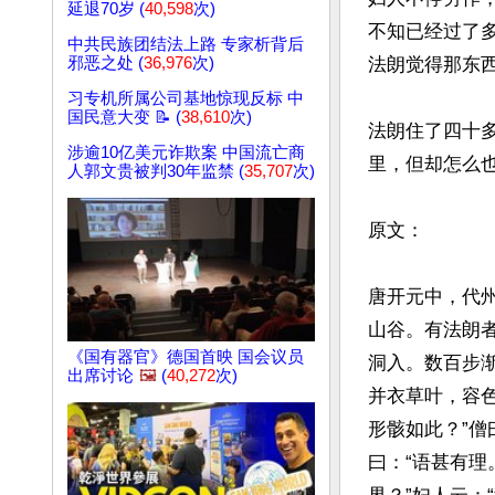
延退70岁 (
40,598
次)
不知已经过了
中共民族团结法上路 专家析背后
邪恶之处 (
36,976
次)
法朗觉得那东西
习专机所属公司基地惊现反标 中
国民意大变 📝 (
38,610
次)
法朗住了四十
涉逾10亿美元诈欺案 中国流亡商
里，但却怎么也
人郭文贵被判30年监禁 (
35,707
次)
原文：

唐开元中，代
山谷。有法朗
《国有器官》德国首映 国会议员
洞入。数百步
出席讨论
🖼️
(
40,272
次)
并衣草叶，容色
形骸如此？”僧
曰：“语甚有理