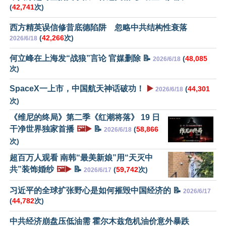
(
42,741
次)
西方精英误信修昔底德陷阱 忽略中共结构性衰落
(
42,266
次)
2026/6/18
何立峰在上海发“战狼”言论 官媒删除 📝
(
48,085
2026/6/18
次)
SpaceX一上市，中国航天神话破功！
▶️
(
44,301
2026/6/18
次)
《维尼的终局》第二季《红潮将落》 19 日
干净世界独家首播
🖼️▶️
📝
(
58,866
2026/6/18
次)
超百万人观看 南韩“最美新娘”用“天灭中
共”装饰婚纱
🖼️▶️
📝
(
59,742
次)
2026/6/17
习近平的全球扩张野心是如何摧毁中国经济的 📝
2026/6/17
(
44,782
次)
中共经济崩盘压低油需 霍尔木兹危机油价意外暴跌