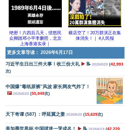
绝密！六四后几天，愤怒民
横店空了！20万群演正在集
众脚踏邓小平李鹏照，北京
体消失！｜ #人民报
上海香港实录｜
更多文章导读：
2026年6月17日
习近平生日出三件大事！收三份大礼
▶️
📝
(
42,993
2026/6/20
次)
中国爆“毒纸尿裤”风波 家长网友气炸了！
🖼️
(
55,949
次)
2026/6/20
天下奇谭 (587) ：呼延冀之妻
(
15,629
次)
2026/6/20
美加墨世界杯 中国球迷一哭成名！
▶️
📝
(
42,220
2026/6/19