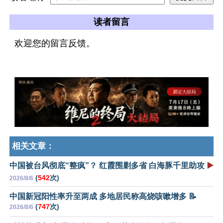
读者留言
欢迎您的留言反馈。
相关文章：
中国被台风彻底“整疯”？ 红霞围剿多省 白海豚千里助攻
▶️
(
542
次)
2026/8/6
中国新冠阳性率升至两成 多地居民称高烧咳嗽增多 📝
(
747
次)
2026/8/6