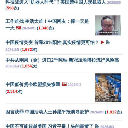
科技战进入“机器人时代”？美国禁中国人形机器人
2026/8/6
(
598
次)
工作难找 生活太难！中国网友：撑一天是
一天
🖼️
(
1,340
次)
2026/8/6
中国疫情突变 首曝20%阳性 真实疫情更可怕？
▶️
📝
(
1,672
次)
2026/8/5
中共从刚果（金）进口2千吨铀 新冠加埃博拉流行风险高
(
1,056
次)
2026/8/4
中国低价货令欧盟损失惨重
🖼️
2026/8/3
(
2,514
次)
因言获罪 中国活动人士孙愿平抵澳寻庇护
(
1,812
次)
2026/8/3
中国不可能超越美国 习近平最上头的事黄了 📝
2026/8/3