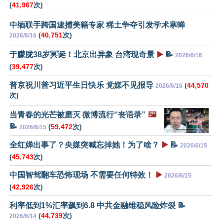
(
41,967
次)
中缅联手跨国逮捕美籍专家 稀土争夺引发学术寒蝉
(
40,751
次)
2026/6/16
于朦胧38岁冥诞！北京出异象 台湾现奇景
▶️
📝
2026/6/16
(
39,477
次)
普京祝川普习近平生日快乐 党媒不见报导
(
44,570
2026/6/16
次)
当青春的光芒被磨灭 微博流行“丧语录”
🖼️
📝
(
59,472
次)
2026/6/15
全红婵出事了？央媒突喊忘掉她！为了啥？
▶️
📝
2026/6/15
(
45,743
次)
中国智驾翻车恐怖现场 不需要任何特效！
▶️
2026/6/15
(
42,926
次)
利率低到1%汇率飙到6.8 中共金融维稳风险炸裂 📝
(
44,739
次)
2026/6/14