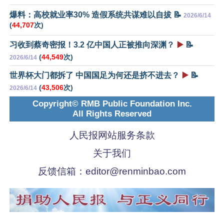
爆料：高校就业率30% 造假系统共谋难以自拔 📝
2026/6/14
(
44,707
次)
习收到蔡奇密报！3.2 亿中国人正被推向深渊？
▶️
📝
(
44,549
次)
2026/6/14
世界杯大门都拆了 中国国足为何还是挤不进去？
▶️
📝
(
43,506
次)
2026/6/14
Copyright© RMB Public Foundation Inc.
All Rights Reserved
人民报网站服务条款
关于我们
反馈信箱：
editor@renminbao.com