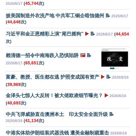
(
45,744
次)
2026/6/17
披美国制造外衣洗产地 中共军工铜企暗蚀德州 📝
2026/6/17
(
44,648
次)
习近平和金正恩精彩上演“尾巴摇狗”
▶️
📝
(
44,654
2026/6/17
次)
赖清德一招令中南海跌入恐惧陷阱
🖼️
📝
(
65,651
次)
2026/6/17
富豪、教授、医生都在逃 护照变成国有资产
▶️
📝
2026/6/16
(
39,969
次)
金泽头七惊人大反转！被大佬欺凌细节曝光？
▶️
2026/6/16
(
40,693
次)
中共飞弹威胁直击澳洲本土 印太安全全面升级 📝
(
41,134
次)
2026/6/16
中港实体助伊朗组装武器洗钱 遭美金融制裁重击
2026/6/16