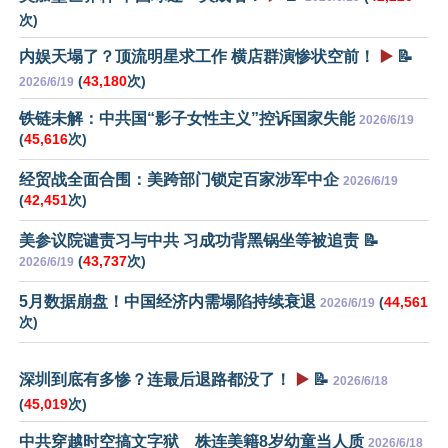
次)
内娱天塌了？顶流明星求工作 横店群演惨状空前！
▶️
📝
(
43,180
次)
2026/6/19
铁链未解：中共国“影子女性主义”控诉国家失能
2026/6/19
(
45,616
次)
经贸战全面合围：美跨部门锁定百家涉军中企
2026/6/19
(
42,451
次)
美参议院谴责习与中共 习成功背黑锅坐等被追责 📝
(
43,737
次)
2026/6/19
5月数据崩盘！中国经济内需塌陷持续衰退
(
44,561
2026/6/19
次)
深圳到底有多惨？连最后退路都没了！
▶️
📝
2026/6/18
(
45,019
次)
中共穿越时空搞文字狱 株连美籍8岁幼童当人质
2026/6/18