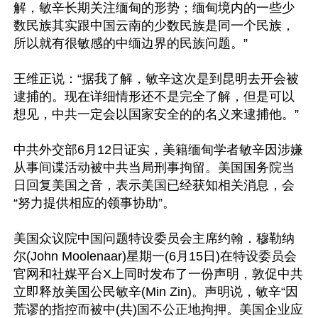
解，敏辛长期关注缅甸的形势；缅甸境内的一些少
数民族其实跟中国云南的少数民族是同一个民族，
所以就有很敏感的中缅边界的民族问题。”

王维正说：“据我了解，敏辛这次是到昆明去开会被
逮捕的。现在详细情形还不是完全了解，但是可以
想见，中共一定会以国家安全的的名义来逮捕他。”

中共外交部6月12日证实，美籍缅甸学者敏辛因涉嫌
从事间谍活动被中共当局刑事拘留。美国国务院当
日回复美国之音，表示美国已经获知相关消息，会
“努力提供相应的领事协助”。

美国众议院中国问题特设委员会主席约翰．穆勒纳
尔(John Moolenaar)星期一(6月15日)在特设委员会
官网和社媒平台X上同时发布了一份声明，敦促中共
立即释放美国公民敏辛(Min Zin)。声明说，敏辛“因
荒谬的指控而被中(共)国不公正地拘押。美国企业应