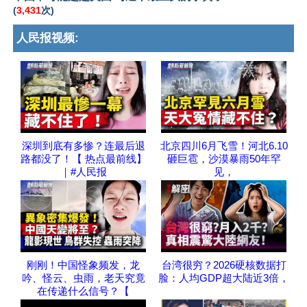
(
3,431
次)
人民报视频:
深圳到底有多惨？连最后退
北京四川6月飞雪！河北6.10
路都没了！【 热点最前线】
砸巨雹，沙漠暴雨50年罕
｜#人民报
见，
刚刚！中国怪象频发，龙
台湾很穷？2026硬核数据打
吟、怪云、虫雨，老天究竟
脸：人均GDP超大陆近3倍，
在传递什么信号？【