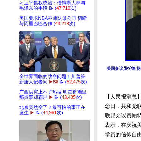
习近平集权统治：借镜斯大林与
毛泽东的手段 📝 (
47,710
次)
美国要求NBA巫师队母公司 切断
与阿里巴巴合作 (
43,218
次)
美国参议员托德·扬
全世界面临的致命问题！川普答
新唐人记者问
▶️🖼️
📝 (
52,475
次)
广西洪灾上不了热搜 明星裤裆里
【人民报消息】
那点事却霸屏
▶️
📝 (
43,495
次)
念日，共和党联邦
北京突然空了？最可怕的事正在
发生
▶️
📝 (
44,961
次)
联邦众议员帕特
表示，在庆祝美
学员的信仰自由