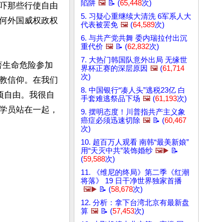
陷阱
🖼️
📝 (
65,448
次)
吓那些行使自由
5. 习疑心重继续大清洗 6军系人大
何外国威权政权
代表被罢免
🖼️
(
64,589
次)
6. 与共产党共舞 委内瑞拉付出沉
重代价
🖼️
📝 (
62,832
次)
7. 大热门韩国队意外出局 无缘世
冒著生命危险参加
界杯正赛的深层原因
🖼️
(
61,714
次)
教信仰。在我们
8. 中国银行“凑人头”逃税23亿 白
项自由。我很自
手套难逃祭品下场
🖼️
(
61,193
次)
学员站在一起，
9. 摆明态度！川普指共产主义象
癌症必须迅速切除
🖼️
📝 (
60,467
次)
10. 超百万人观看 南韩“最美新娘”
用“天灭中共”装饰婚纱
🖼️▶️
📝
(
59,588
次)
11. 《维尼的终局》第二季《红潮
将落》 19 日干净世界独家首播
🖼️▶️
📝 (
58,678
次)
12. 分析：拿下台湾北京有最新盘
算
🖼️
📝 (
57,453
次)