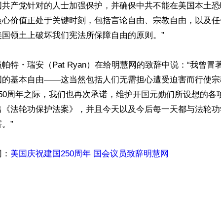
国共产党针对的人士加强保护，并确保中共不能在美国本土恐
核心价值正处于关键时刻，包括言论自由、宗教自由，以及任
国领土上破坏我们宪法所保障自由的原则。”

帕特・瑞安（Pat Ryan）在给明慧网的致辞中说：“我曾
国的基本自由——这当然包括人们无需担心遭受迫害而行使宗
50周年之际，我们也再次承诺，维护开国元勋们所设想的各
出《法轮功保护法案》，并且今天以及今后每一天都与法轮功
”

网：
美国庆祝建国250周年 国会议员致辞明慧网
ww.renminbao.com/rmb/articles/2026/7/7/95807.html