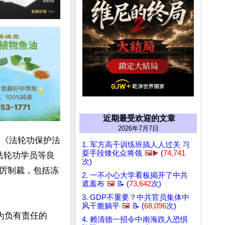
近期最受欢迎的文章
2026年7月7日
国《法轮功保护法
1. 军方高干训练班搞人人过关 习
耍手段矮化众将领
🖼️▶️
(
74,741
活摘法轮功学员等良
次)
厉制裁，包括冻
2. 一不小心大学看板揭开了中共
遮羞布
🖼️
📝 (
73,642
次)
3. GDP不重要？中共官员集体中
风干脆躺平
🖼️
📝 (
68,096
次)
为负有责任的
4. 赖清德一招令中南海跌入恐惧