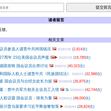
读者留言
反馈。
相关文章
议员参选人谴责中共跨国镇压
🖼️
(
2,814
次)
2026/7/30
27周年 15位美国会议员声援
🖼️▶️
(
19,789
次)
2026/7/25
德国首映 国会议员出席讨论
🖼️
(
40,323
次)
2026/7/2
和国际人权人士谴责中共《民族团结法》
(
32,988
次)
2026/7/1
多 国会议员与台经文处长力挺
🖼️
(
35,875
次)
2026/6/28
案：禁中共军方相关企业员工入境
🖼️
📝
(
42,744
次)
2026/6/13
人权议题 国会议员：很有力量
🖼️
(
48,000
次)
2026/4/12
盼川普当面要求习近平释放黎智英
▶️
(
28,824
次)
2026/4/3