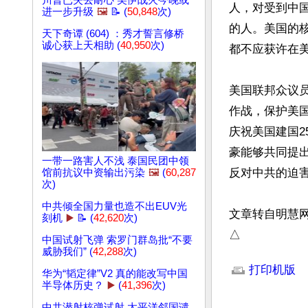
川普已失去耐心 美伊战火今晚或
人，对受到中
进一步升级
🖼️
📝 (
50,848
次)
的人。美国的
天下奇谭 (604) ：秀才誓言修桥
诚心获上天相助 (
40,950
次)
都不应获许在美
美国联邦众议员
作战，保护美
庆祝美国建国2
豪能够共同提
一带一路害人不浅 泰国民团中领
反对中共的迫害。
馆前抗议中资输出污染
🖼️
(
60,287
次)
中共倾全国力量也造不出EUV光
文章转自明慧
刻机
▶️
📝 (
42,620
次)
△
中国试射飞弹 索罗门群岛批“不要
威胁我们” (
42,288
次)
文章网址: http://w
打印机版
华为“韬定律”V2 真的能改写中国
半导体历史？
▶️
(
41,396
次)
中共潜射核弹试射 太平洋邻国谴