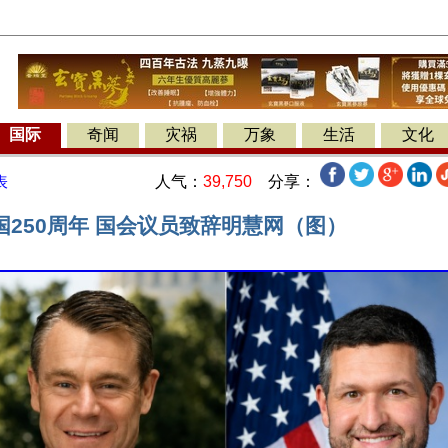
国际
奇闻
灾祸
万象
生活
文化
人气：
39,750
分享：
表
国250周年 国会议员致辞明慧网（图）