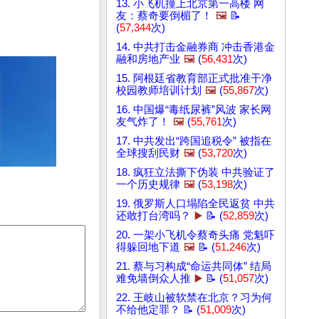
13. 小飞机撞上北京第一高楼 网
友：蔡奇要倒楣了！
🖼️
📝
(
57,344
次)
14. 中共打击金融券商 冲击香港金
融和房地产业
🖼️
(
56,431
次)
15. 阿根廷省教育部正式批准干净
校园教师培训计划
🖼️
(
55,867
次)
16. 中国爆“毒纸尿裤”风波 家长网
友气炸了！
🖼️
(
55,761
次)
17. 中共发出“跨国追税令” 被指在
全球搜刮民财
🖼️
(
53,720
次)
18. 疯狂立法撕下伪装 中共验证了
一个历史规律
🖼️
(
53,198
次)
19. 俄罗斯人口塌陷全民返贫 中共
还敢打台湾吗？
▶️
📝 (
52,859
次)
20. 一架小飞机令蔡奇头痛 党魁吓
得躲回地下道
🖼️
📝 (
51,246
次)
21. 蔡与习构成“命运共同体” 结局
难免墙倒众人推
▶️
📝 (
51,057
次)
22. 王岐山被软禁在北京？习为何
不给他定罪？ 📝 (
51,009
次)