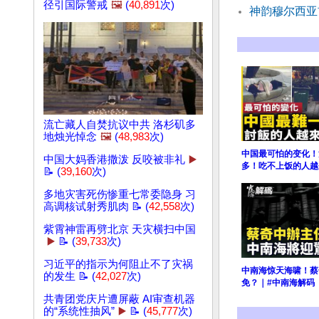
径引国际警戒
🖼️
(
40,891
次)
神韵穆尔西亚
流亡藏人自焚抗议中共 洛杉矶多
地烛光悼念
🖼️
(
48,983
次)
中国最可怕的变化！
中国大妈香港撒泼 反咬被非礼
▶️
多！吃不上饭的人越
📝 (
39,160
次)
多地灾害死伤惨重七常委隐身 习
高调核试射秀肌肉 📝 (
42,558
次)
紫霄神雷再劈北京 天灾横扫中国
▶️
📝 (
39,733
次)
习近平的指示为何阻止不了灾祸
中南海惊天海啸！蔡
的发生 📝 (
42,027
次)
免？｜#中南海解码
共青团党庆片遭屏蔽 AI审查机器
的“系统性抽风”
▶️
📝 (
45,777
次)