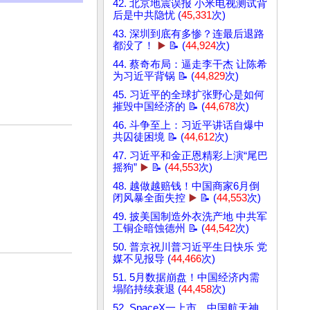
42. 北京地震误报 小米电视测试背
后是中共隐忧 (
45,331
次)
43. 深圳到底有多惨？连最后退路
都没了！
▶️
📝 (
44,924
次)
44. 蔡奇布局：逼走李干杰 让陈希
为习近平背锅 📝 (
44,829
次)
45. 习近平的全球扩张野心是如何
摧毁中国经济的 📝 (
44,678
次)
46. 斗争至上：习近平讲话自爆中
共囚徒困境 📝 (
44,612
次)
47. 习近平和金正恩精彩上演“尾巴
摇狗”
▶️
📝 (
44,553
次)
48. 越做越赔钱！中国商家6月倒
闭风暴全面失控
▶️
📝 (
44,553
次)
49. 披美国制造外衣洗产地 中共军
工铜企暗蚀德州 📝 (
44,542
次)
50. 普京祝川普习近平生日快乐 党
媒不见报导 (
44,466
次)
51. 5月数据崩盘！中国经济内需
塌陷持续衰退 (
44,458
次)
52. SpaceX一上市，中国航天神