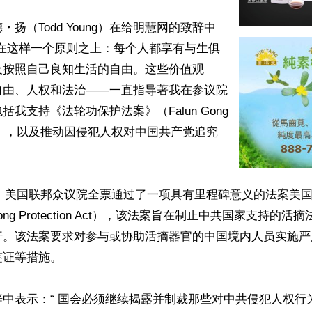
扬（Todd Young）在给明慧网的致辞中
立在这样一个原则之上：每个人都享有与生俱
按照自己良知生活的自由。这些价值观 
自由、人权和法治——一直指导著我在参议院
我支持《法轮功保护法案》（Falun Gong 
on Act），以及推动因侵犯人权对中国共产党追究
5日，美国联邦众议院全票通过了一项具有里程碑意义的法案美
Gong Protection Act），该法案旨在制止中共国家支持的
行。该法案要求对参与或协助活摘器官的中国境内人员实施严
证等措施。

中表示：“ 国会必须继续揭露并制裁那些对中共侵犯人权行