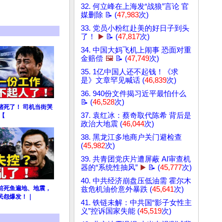
32. 何立峰在上海发“战狼”言论 官
媒删除 📝 (
47,983
次)
33. 党员小粉红赴美的好日子到头
了！
▶️
📝 (
47,817
次)
34. 中国大妈飞机上闹事 恐面对重
金赔偿
🖼️
📝 (
47,749
次)
35. 1亿中国人还不起钱！《求
是》文章罕见喊话 (
46,839
次)
36. 940份文件揭习近平最怕什么
📝 (
46,528
次)
堵死了！ 司机当街哭
37. 袁红冰：蔡奇取代陈希 背后是
【
政治大地震 (
46,044
次)
38. 黑龙江多地商户关门避检查
(
45,982
次)
39. 共青团党庆片遭屏蔽 AI审查机
器的“系统性抽风”
▶️
📝 (
45,777
次)
40. 中共经济崩盘压低油需 霍尔木
前死鱼遍地、地震，
兹危机油价意外暴跌 (
45,641
次)
民怨爆发！｜
41. 铁链未解：中共国“影子女性主
义”控诉国家失能 (
45,519
次)