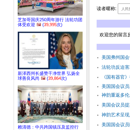
读者暱称:
芝加哥国庆250周年游行 法轮功团
体受欢迎
🖼️
(
39,995
次)
欢迎您的留言
美国弗州国会
法轮功反迫害
新泽西州长盛赞干净世界 弘扬全
《国有器官》
球善良风尚
🖼️
(
39,864
次)
美国国会议员
神韵重返多伦
美国会议员提
神韵艺术呈现
美国国会议员
赖清德：中共跨国镇压及监控行