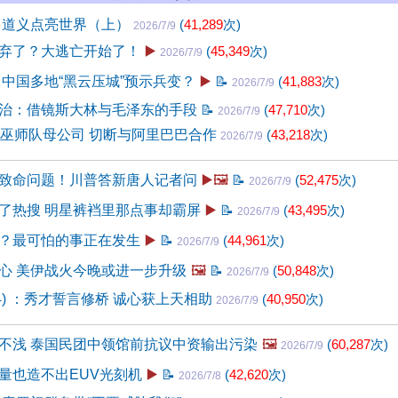
 道义点亮世界（上）
(
41,289
次)
2026/7/9
弃了？大逃亡开始了！
▶️
(
45,349
次)
2026/7/9
 中国多地“黑云压城”预示兵变？
▶️
📝
(
41,883
次)
2026/7/9
治：借镜斯大林与毛泽东的手段
📝
(
47,710
次)
2026/7/9
A巫师队母公司 切断与阿里巴巴合作
(
43,218
次)
2026/7/9
致命问题！川普答新唐人记者问
▶️🖼️
📝
(
52,475
次)
2026/7/9
了热搜 明星裤裆里那点事却霸屏
▶️
📝
(
43,495
次)
2026/7/9
？最可怕的事正在发生
▶️
📝
(
44,961
次)
2026/7/9
心 美伊战火今晚或进一步升级
🖼️
📝
(
50,848
次)
2026/7/9
04) ：秀才誓言修桥 诚心获上天相助
(
40,950
次)
2026/7/9
不浅 泰国民团中领馆前抗议中资输出污染
🖼️
(
60,287
次)
2026/7/9
量也造不出EUV光刻机
▶️
📝
(
42,620
次)
2026/7/8