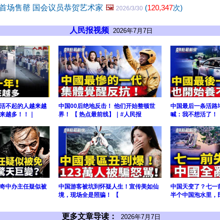
首场售罄 国会议员恭贺艺术家
🖼️
(
120,347
次)
2026/3/30
人民报视频
2026年7月7日
活不起的人越来越
中国00后绝地反击！ 他们开始整顿世
中国最后一条活路
来越多！！｜
界！ 【 热点最前线】｜#人民报
喊：我不想活了！ 
奇中办主任疑似被
中国游客被坑到怀疑人生！宣传美如仙
中国天变了？七一
境，现场全是照骗！ 【
半个中国泡水里，
更多文章导读：
2026年7月7日