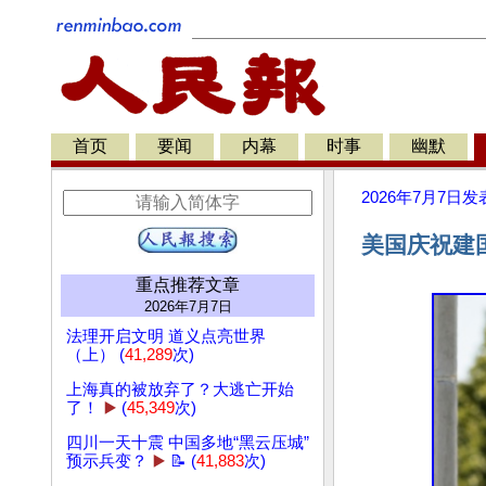
首页
要闻
内幕
时事
幽默
2026年7月7日
发
美国庆祝建
重点推荐文章
2026年7月7日
法理开启文明 道义点亮世界
（上） (
41,289
次)
上海真的被放弃了？大逃亡开始
了！
▶️
(
45,349
次)
四川一天十震 中国多地“黑云压城”
预示兵变？
▶️
📝 (
41,883
次)