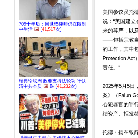
美国参议员托德・
说：“美国建
709十年后：周世锋律师仍在限制
中生活
🖼️
(
41,517
次)
来的尊严，以及
——包括宗教
的工作，其中包括
Protecti
责任。”

瑞典论坛周 政要支持法轮功 吁认
2025年5月
清中共本质
🖼️
📝 (
41,232
次)
案》（Falun 
心犯器官的罪
结资产、拒发签
托德・扬在致辞