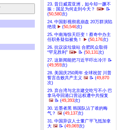
23. 昔日威震亚洲，如今却一蹶不
振：国足为何走到今天？
🖼️▶️
📝
(
50,580
次)
24. 中国影视彻底崩盘 20万群演陷
绝境
▶️
(
50,546
次)
25. 中南海惊天巨变！蔡奇中办主
任职务疑似被免！
▶️
(
50,176
次)
26. 抗议设垃圾站 合肥民众取得
“罕见胜利”
🖼️▶️
📝 (
50,131
次)
27. 这新闻能把习近平吓出冷汗 📝
(
49,959
次)
28. 美国庆250周年 全球祝贺 川普
誓言击败共产主义
🖼️
📝 (
49,870
次)
29. 弃台湾与北京建交吃亏不小 巴
拿马夺回港口营运权遭中共报复
🖼️
📝 (
49,393
次)
30. 近墨者黑 韩国队沾了谁的晦
气？
🖼️
(
49,137
次)
31. 中国异议人士董广平飞抵加拿
大
🖼️
📝 (
49,069
次)