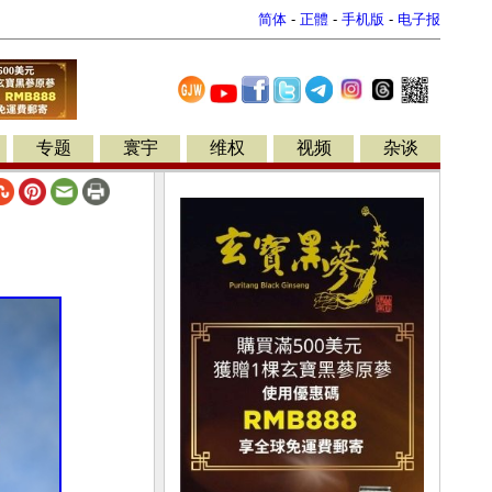
简体
-
正體
-
手机版
-
电子报
专题
寰宇
维权
视频
杂谈