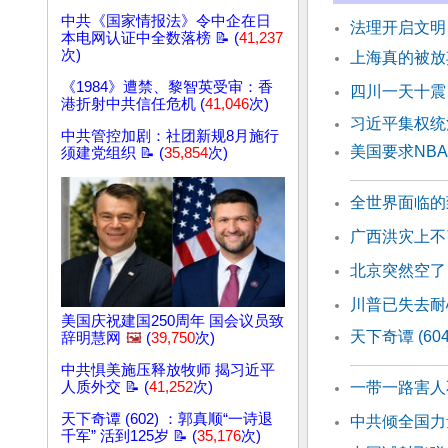
中共《国家情报法》令中企在日
法理开启文明
本电网认证中全数落榜 📝 (
41,237
次)
上海真的被放
《1984》遭禁、黎智英受审：香
四川一天十震
港折射中共信任危机 (
41,046
次)
习近平集权统
中共管控加剧：社团新规8月施行
美国要求NB
须建党组织 📝 (
35,854
次)
全世界面临的
广西洪灾上不
北京突然空了
川普已失去耐
美国庆祝建国250周年 国会议员致
天下奇谭 (6
辞明慧网
🖼️
(
39,750
次)
中共惧美施压释放牧师 揭习近平
人质外交 📝 (
41,252
次)
一带一路害人
天下奇谭 (602) ：郭真顺“一诗退
中共倾全国力
千军” 活到125岁 📝 (
35,176
次)