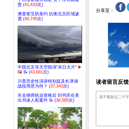
责 (
41,433
次)
分享至：
澳斐签互防条约 抗衡北京区域渗
透 (
40,745
次)
中国北京等天空惊演“末日大片”
▶️
🖼️
📝 (
43,681
次)
读者留言反馈
川普历史性演讲特别提及长津湖
战役用意为何？ (
37,343
次)
失去律师执业资格后 刘书庆在美
出书谈人权案件 📝 (
36,585
次)