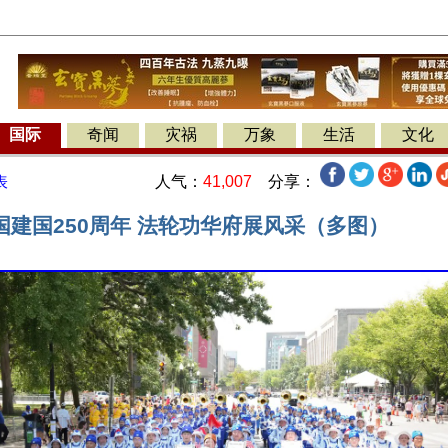
国际
奇闻
灾祸
万象
生活
文化
人气：
41,007
分享：
表
国建国250周年 法轮功华府展风采（多图）