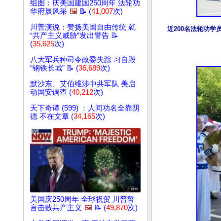
组图：庆美国建国250周年 法轮功
华府展风采
🖼️
📝 (
41,007
次)
川普演说：赞扬美国自由传统 就
近200名法轮功
“共产主义威胁”发出警告 📝
(
35,625
次)
八大军兵种司令政委失踪 习自毁
“钢铁长城” 📝 (
36,689
次)
默沙东、艾伯维涉中共军队 美启
动国安调查 (
40,212
次)
天下奇谭 (599) ：人间功名全靠阴
德 不在文章 (
34,165
次)
美国庆250周年 全球祝贺 川普誓
言击败共产主义
🖼️
📝 (
49,870
次)