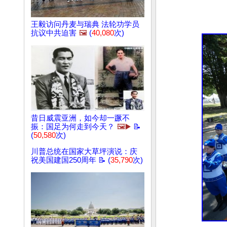
王毅访问丹麦与瑞典 法轮功学员
抗议中共迫害
🖼️
(
40,080
次)
昔日威震亚洲，如今却一蹶不
振：国足为何走到今天？
🖼️▶️
📝
(
50,580
次)
川普总统在国家大草坪演说：庆
祝美国建国250周年 📝 (
35,790
次)