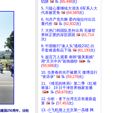
陷阱
🖼️
📝 (
65,448
次)
5. 习疑心重继续大清洗 6军系人大
代表被罢免
🖼️
(
64,589
次)
6. 与共产党共舞 委内瑞拉付出沉
重代价
🖼️
📝 (
62,832
次)
7. 大热门韩国队意外出局 无缘世
界杯正赛的深层原因
🖼️
(
61,714
次)
8. 中国银行“凑人头”逃税23亿 白
手套难逃祭品下场
🖼️
(
61,193
次)
9. 超百万人观看 南韩“最美新娘”
用“天灭中共”装饰婚纱
🖼️▶️
📝
(
59,588
次)
10. 当青春的光芒被磨灭 微博流行
“丧语录”
🖼️
📝 (
59,278
次)
11. 《维尼的终局》第二季《红潮
将落》 19 日干净世界独家首播
🖼️▶️
📝 (
58,678
次)
12. 分析：拿下台湾北京有最新盘
算
🖼️
📝 (
57,453
次)
13. 小飞机撞上北京第一高楼 网
建国250周年。法轮