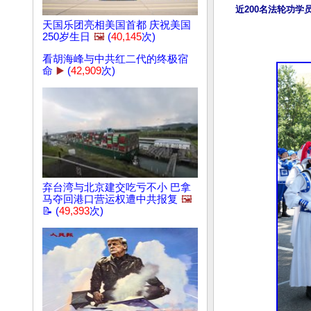
近200名法轮功
天国乐团亮相美国首都 庆祝美国
250岁生日
🖼️
(
40,145
次)
看胡海峰与中共红二代的终极宿
命
▶️
(
42,909
次)
弃台湾与北京建交吃亏不小 巴拿
马夺回港口营运权遭中共报复
🖼️
📝 (
49,393
次)