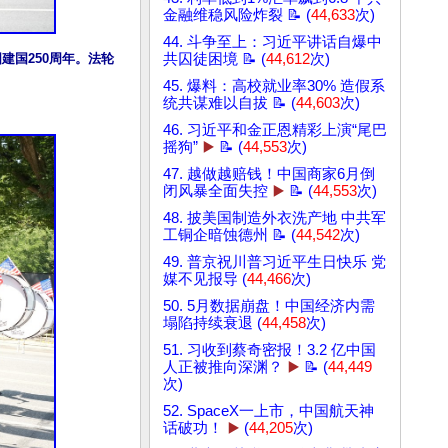
金融维稳风险炸裂 📝 (
44,633
次)
44. 斗争至上：习近平讲话自爆中
建国250周年。法轮
共囚徒困境 📝 (
44,612
次)
45. 爆料：高校就业率30% 造假系
统共谋难以自拔 📝 (
44,603
次)
46. 习近平和金正恩精彩上演“尾巴
摇狗”
▶️
📝 (
44,553
次)
47. 越做越赔钱！中国商家6月倒
闭风暴全面失控
▶️
📝 (
44,553
次)
48. 披美国制造外衣洗产地 中共军
工铜企暗蚀德州 📝 (
44,542
次)
49. 普京祝川普习近平生日快乐 党
媒不见报导 (
44,466
次)
50. 5月数据崩盘！中国经济内需
塌陷持续衰退 (
44,458
次)
51. 习收到蔡奇密报！3.2 亿中国
人正被推向深渊？
▶️
📝 (
44,449
次)
52. SpaceX一上市，中国航天神
话破功！
▶️
(
44,205
次)