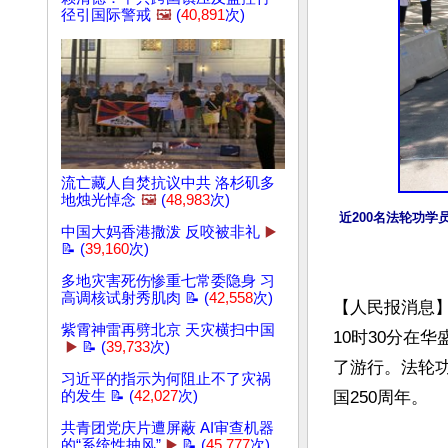
径引国际警戒
🖼️
(
40,891
次)
流亡藏人自焚抗议中共 洛杉矶多
地烛光悼念
🖼️
(
48,983
次)
近200名法轮功
中国大妈香港撒泼 反咬被非礼
▶️
📝 (
39,160
次)
多地灾害死伤惨重七常委隐身 习
高调核试射秀肌肉 📝 (
42,558
次)
【人民报消息】
紫霄神雷再劈北京 天灾横扫中国
10时30分在
▶️
📝 (
39,733
次)
了游行。法轮
习近平的指示为何阻止不了灾祸
国250周年。

的发生 📝 (
42,027
次)
共青团党庆片遭屏蔽 AI审查机器
的“系统性抽风”
▶️
📝 (
45,777
次)