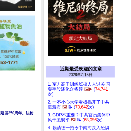
近期最受欢迎的文章
2026年7月5日
1. 军方高干训练班搞人人过关 习
耍手段矮化众将领
🖼️▶️
(
74,741
次)
2. 一不小心大学看板揭开了中共
遮羞布
🖼️
📝 (
73,642
次)
建国250周年。法轮
3. GDP不重要？中共官员集体中
风干脆躺平
🖼️
📝 (
68,096
次)
4. 赖清德一招令中南海跌入恐惧