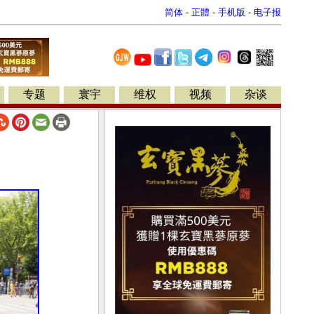
简体
-
正體
-
手机版
-
电子报
专题
寰宇
维权
视频
杂谈