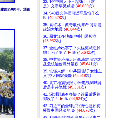
33. 1亿中国人还不起钱！《求
是》文章罕见喊话 (
46,839
次)
建国250周年。法轮
34. 940份文件揭习近平最怕什么
📝 (
46,528
次)
35. 袁红冰：蔡奇取代陈希 背后是
政治大地震 (
46,044
次)
36. 黑龙江多地商户关门避检查
(
45,982
次)
37. 全红婵出事了？央媒突喊忘掉
她！为了啥？
▶️
📝 (
45,642
次)
38. 中共经济崩盘压低油需 霍尔木
兹危机油价意外暴跌 (
45,641
次)
39. 铁链未解：中共国“影子女性主
义”控诉国家失能 (
45,519
次)
40. 北京地震误报 小米电视测试背
后是中共隐忧 (
45,331
次)
41. 深圳到底有多惨？连最后退路
都没了！
▶️
📝 (
44,924
次)
42. 习近平的全球扩张野心是如何
摧毁中国经济的 📝 (
44,678
次)
43. 利率低到1%汇率飙到6.8 中共