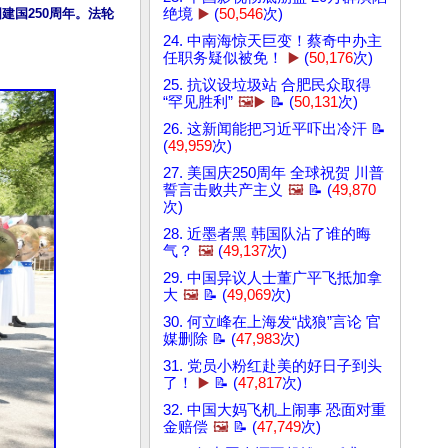
建国250周年。法轮
绝境
▶️
(
50,546
次)
24. 中南海惊天巨变！蔡奇中办主
任职务疑似被免！
▶️
(
50,176
次)
25. 抗议设垃圾站 合肥民众取得
“罕见胜利”
🖼️▶️
📝 (
50,131
次)
26. 这新闻能把习近平吓出冷汗 📝
(
49,959
次)
27. 美国庆250周年 全球祝贺 川普
誓言击败共产主义
🖼️
📝 (
49,870
次)
28. 近墨者黑 韩国队沾了谁的晦
气？
🖼️
(
49,137
次)
29. 中国异议人士董广平飞抵加拿
大
🖼️
📝 (
49,069
次)
30. 何立峰在上海发“战狼”言论 官
媒删除 📝 (
47,983
次)
31. 党员小粉红赴美的好日子到头
了！
▶️
📝 (
47,817
次)
32. 中国大妈飞机上闹事 恐面对重
金赔偿
🖼️
📝 (
47,749
次)