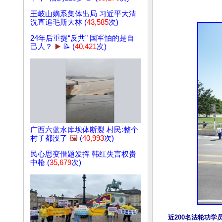
王岐山嫡系集体出局 习近平大清
洗直追毛斯大林 (
43,585
次)
24年后重提“反共” 国军怕的是自
己人？
▶️
📝 (
40,421
次)
广西六蓝水库坝体断裂 村民:整个
村子都没了
🖼️
(
40,993
次)
民心思变借题发挥 韩红失言权贵
中枪 (
35,679
次)
近200名法轮功