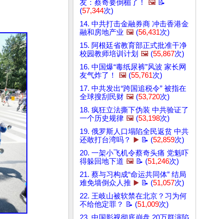
友：蔡奇要倒楣了！
🖼️
📝
(
57,344
次)
14. 中共打击金融券商 冲击香港金
融和房地产业
🖼️
(
56,431
次)
15. 阿根廷省教育部正式批准干净
校园教师培训计划
🖼️
(
55,867
次)
16. 中国爆“毒纸尿裤”风波 家长网
友气炸了！
🖼️
(
55,761
次)
17. 中共发出“跨国追税令” 被指在
全球搜刮民财
🖼️
(
53,720
次)
18. 疯狂立法撕下伪装 中共验证了
一个历史规律
🖼️
(
53,198
次)
19. 俄罗斯人口塌陷全民返贫 中共
还敢打台湾吗？
▶️
📝 (
52,859
次)
20. 一架小飞机令蔡奇头痛 党魁吓
得躲回地下道
🖼️
📝 (
51,246
次)
21. 蔡与习构成“命运共同体” 结局
难免墙倒众人推
▶️
📝 (
51,057
次)
22. 王岐山被软禁在北京？习为何
不给他定罪？ 📝 (
51,009
次)
23. 中国影视彻底崩盘 20万群演陷