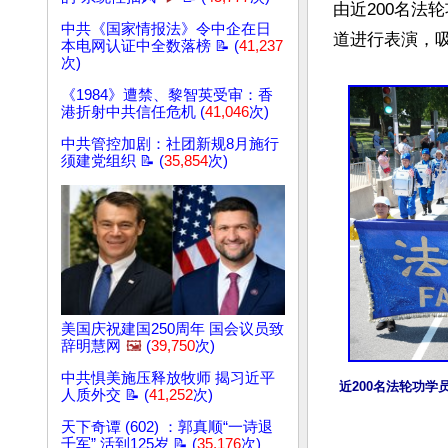
由近200名法
中共《国家情报法》令中企在日
道进行表演，吸
本电网认证中全数落榜 📝 (
41,237
次)
《1984》遭禁、黎智英受审：香
港折射中共信任危机 (
41,046
次)
中共管控加剧：社团新规8月施行
须建党组织 📝 (
35,854
次)
美国庆祝建国250周年 国会议员致
辞明慧网
🖼️
(
39,750
次)
中共惧美施压释放牧师 揭习近平
近200名法轮功
人质外交 📝 (
41,252
次)
天下奇谭 (602) ：郭真顺“一诗退
千军” 活到125岁 📝 (
35,176
次)