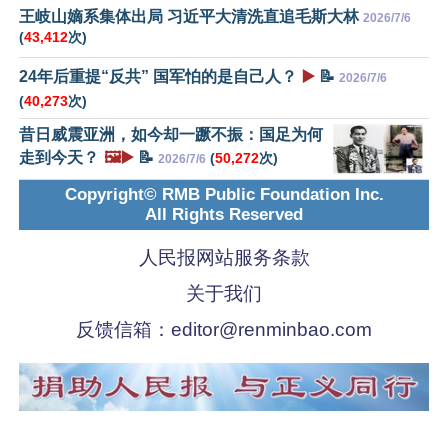
王岐山嫡系集体出局 习近平大清洗直追毛斯大林
2026/7/6
(
43,412
次)
24年后重提“反共” 国军怕的是自己人？
▶️
📝
2026/7/6
(
40,273
次)
昔日威震亚洲，如今却一蹶不振：国足为何
走到今天？
🖼️▶️
📝
(
50,272
次)
2026/7/6
Copyright© RMB Public Foundation Inc.
All Rights Reserved
人民报网站服务条款
关于我们
反馈信箱：
editor@renminbao.com