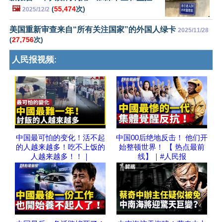
🖼️
(
55,474
次)
2025/12/2
美国重新审查来自“所有关注国家”的外国人绿卡
2025/11/28
(
27,756
次)
人民报视频:
中国最可怕的变化！活不起
中国00后绝地反击！ 他们开
的人越来越多！吃不上饭的
始整顿世界！ 【 热点最前
人越来越多！！｜
线】｜#人民报