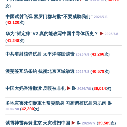
次)
中国试射飞弹 索罗门群岛批“不要威胁我们”
2026/7/8
(
42,120
次)
华为“韬定律”V2 真的能改写中国半导体历史？
▶️
2026/7/8
(
41,248
次)
中共潜射核弹试射 太平洋邻国谴责
(
41,266
次)
2026/7/8
澳斐签互防条约 抗衡北京区域渗透
(
40,579
次)
2026/7/8
中国大妈香港撒泼 反咬被非礼
▶️
📝
(
39,014
次)
2026/7/8
多地灾害死伤惨重七常委隐身 习高调核试射秀肌肉 📝
(
42,390
次)
2026/7/8
紫霄神雷再劈北京 天灾横扫中国
▶️
📝
(
39,589
次)
2026/7/7