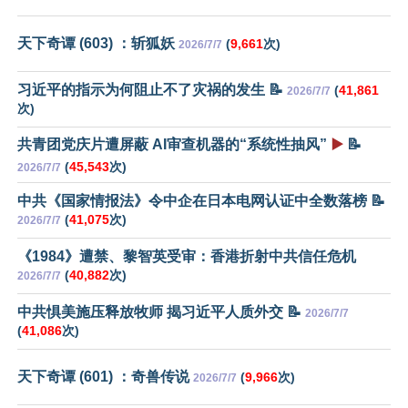
天下奇谭 (603) ：斩狐妖
(
9,661
次)
2026/7/7
习近平的指示为何阻止不了灾祸的发生 📝
(
41,861
2026/7/7
次)
共青团党庆片遭屏蔽 AI审查机器的“系统性抽风”
▶️
📝
(
45,543
次)
2026/7/7
中共《国家情报法》令中企在日本电网认证中全数落榜 📝
(
41,075
次)
2026/7/7
《1984》遭禁、黎智英受审：香港折射中共信任危机
(
40,882
次)
2026/7/7
中共惧美施压释放牧师 揭习近平人质外交 📝
2026/7/7
(
41,086
次)
天下奇谭 (601) ：奇兽传说
(
9,966
次)
2026/7/7