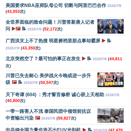
美国要求NBA巫师队母公司 切断与阿里巴巴合作
2026/7/9
(
43,053
次)
全世界面临的致命问题！川普答新唐人记者
问
▶️🖼️
📝
(
52,172
次)
2026/7/9
广西洪灾上不了热搜 明星裤裆里那点事却霸屏
▶️
📝
(
43,350
次)
2026/7/9
北京突然空了？最可怕的事正在发生
▶️
📝
(
44,811
2026/7/9
次)
川普已失去耐心 美伊战火今晚或进一步升
级
🖼️
📝
(
50,547
次)
2026/7/9
天下奇谭 (604) ：秀才誓言修桥 诚心获上天相助
2026/7/9
(
40,800
次)
一带一路害人不浅 泰国民团中领馆前抗议
中资输出污染
🖼️
(
59,827
次)
2026/7/9
中共倾全国力量也造不出EUV光刻机
▶️
📝
(
42,476
2026/7/8