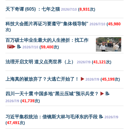
天下奇谭 (605) ：七年之猫
(
8,931
次)
2026/7/10
科技大会图片再证习要遵守“集体领导制”
(
45,980
2026/7/10
次)
百万硕士毕业生最大的人生挫折：找工作
🖼️▶️
📝
(
59,400
次)
2026/7/10
法理开启文明 道义点亮世界（上）
(
41,121
次)
2026/7/9
上海真的被放弃了？大逃亡开始了！
▶️
(
45,199
次)
2026/7/9
四川一天十震 中国多地“黑云压城”预示兵变？
▶️
📝
(
41,739
次)
2026/7/9
习近平集权统治：借镜斯大林与毛泽东的手段 📝
2026/7/9
(
47,491
次)