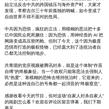
始立法反击中共的跨国镇压与海外资产时，大家才
发现，李察吉尔三十年前孤独的呐喊，如今变成了
自由世界不得不面对的危局。

中共因为恐惧，疯狂的立法，用模糊的恶法把十多
亿中国民众死死捆住；因为恐惧，用神经质的 AI 把
网路变成高压密闭舱。但到了今天，这个因为极度
恐惧而打造的极权怪物，已经庞大到了连统治者自
己都无法控制的地步。

共青团的党庆视频被腾讯封杀，就是这个体制“作茧
自缚”的终极象征。当一个政权只能靠恶法去强制人
民“热爱”、靠模糊的恐怖去维持统治时，它迎来的，
必然是这种连自己的号角都一起消音的“终极窒息”。

感谢收看今天的节目，你对这场“自家人封杀自家人”
的闹剧怎么看？欢迎在评论区留言弹幕，我们下期
再见。
