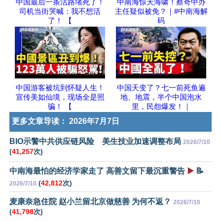
中国最后一条活路堵死了！
中南海惊天海啸！蔡奇中办
司机当街哭喊：我不想活
主任疑似被免？｜#中南海解
了！ 【
码
中国游客被坑到怀疑人生！
中国天变了？七一前死鱼遍
宣传美如仙境，现场全是照
地、地震，半个中国泡水
骗！ 【
里，民怨爆发！｜
更多文章导读：
2026年7月7日
BIO示警中共供应链风险 美生技业加速调整布局
2026/7/10
(
41,257
次)
中南海最怕的经济学家走了 高善文留下最沉重警告
▶️
📝
(
42,812
次)
2026/7/10
麦康奈急住院 赵小兰留北京做慈善 为何不返？
2026/7/10
(
41,798
次)