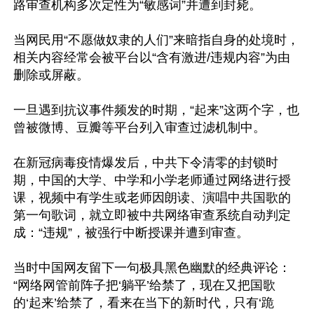
路审查机构多次定性为“敏感词”并遭到封毙。

当网民用“不愿做奴隶的人们”来暗指自身的处境时，
相关内容经常会被平台以“含有激进/违规内容”为由
删除或屏蔽。

一旦遇到抗议事件频发的时期，“起来”这两个字，也
曾被微博、豆瓣等平台列入审查过滤机制中。

在新冠病毒疫情爆发后，中共下令清零的封锁时
期，中国的大学、中学和小学老师通过网络进行授
课，视频中有学生或老师因朗读、演唱中共国歌的
第一句歌词，就立即被中共网络审查系统自动判定
成：“违规”，被强行中断授课并遭到审查。

当时中国网友留下一句极具黑色幽默的经典评论：
“网络网管前阵子把‘躺平’给禁了，现在又把国歌
的‘起来’给禁了，看来在当下的新时代，只有‘跪