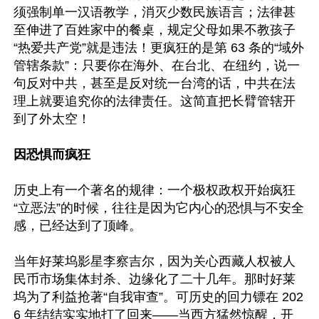
须强制单一汉语教学，消灭少数民族语言；法律甚
至伸进了百姓家中的餐桌，规定父母如果不教孩子
“热爱共产党”就是违法！更疯狂的是第 63 条的“域外
管辖条款”：只要你在海外、在台北、在纽约，说一
句反对中共，甚至是反对统一台湾的话，中共在法
理上就要追究你的法律责任。这简直把长臂管辖开
到了外太空！

因恐惧而疯狂
历史上有一个著名的规律：一个极权政权开始疯狂
“立恶法”的时候，往往是因为它内心的恐惧与不安全
感，已经达到了顶峰。

当年好莱坞影星李察吉尔，因为关心西藏人权被人
民币市场集体封杀、边缘化了二十几年。那时好莱
坞为了利益抢著“自我审查”。可历史的回力镖在 202
6 年结结实实地打了回来——当西方猛然惊醒，开