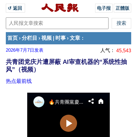
↺ 返回 
电子报
正體版
首页
分栏目
视频
时事
文章
›
›
|
›
：
2026年7月7日
发表
人气：
45,543
共青团党庆片遭屏蔽 AI审查机器的“系统性抽
风”（视频）
热点最前线