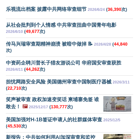
乐视流出档案 披露中共网络审查细节
(
36,390
次)
2026/6/24
从社会批判到个人情感 中共审查扭曲中国青年电影
(
49,677
次)
2026/6/10
传马兴瑞审查期精神崩溃 被暗中做掉 📝
(
44,840
2026/4/28
次)
中资药企聘川普长子猎友游说公司 华府国安审查获胜
(
44,262
次)
2026/4/11
担忧网路安全风险 美国德州审查中国制医疗器械
2026/3/11
(
22,710
次)
笑声被审查 政权加速变笑话 柬埔寨免签 谁
敢去！
🖼️
(
130,777
次)
2025/12/17
美国加强对H-1B签证申请人的社群媒体审查
2025/12/5
(
45,530
次)
新报告：中共如何利用AI加深审查和监控