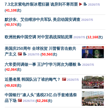
7.3北京紫电炸裂冰雹狂砸 诡异到不寒而栗
▶️
📝
2026/7/5
(
41,108
次)
默沙东、艾伯维涉中共军队 美启动国安调查
2026/7/5
(
40,574
次)
欧洲抢购中国空调 对中贸易战深陷泥潭
(
12,168
次)
2026/7/5
美国庆250周年 全球祝贺 川普誓言击败共
产主义
🖼️
📝
(
50,560
次)
2026/7/5
六常委同调做一事 王沪宁学习两次为哪般 📝
2026/7/5
(
42,064
次)
近墨者黑 韩国队沾了谁的晦气？
🖼️
2026/7/5
(
49,828
次)
中国银行“凑人头”逃税23亿 白手套难逃祭
品下场
🖼️
(
62,266
次)
2026/7/4