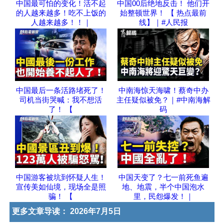
中国最可怕的变化！活不起
中国00后绝地反击！ 他们开
的人越来越多！吃不上饭的
始整顿世界！ 【 热点最前
人越来越多！！｜
线】｜#人民报
中国最后一条活路堵死了！
中南海惊天海啸！蔡奇中办
司机当街哭喊：我不想活
主任疑似被免？｜#中南海解
了！ 【
码
中国游客被坑到怀疑人生！
中国天变了？七一前死鱼遍
宣传美如仙境，现场全是照
地、地震，半个中国泡水
骗！ 【
里，民怨爆发！｜
更多文章导读：
2026年7月5日