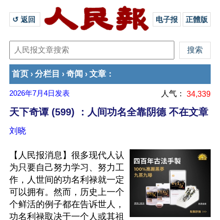
↺ 返回 
电子报
正體版
首页
分栏目
奇闻
文章
›
›
›
：
2026年7月4日
发表
人气：
34,339
天下奇谭 (599) ：人间功名全靠阴德 不在文章
刘晓
【人民报消息】很多现代人认
为只要自己努力学习、努力工
作，人世间的功名利禄就一定
可以拥有。然而，历史上一个
个鲜活的例子都在告诉世人，
功名利禄取决于一个人或其祖