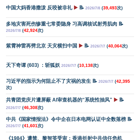
中国大妈香港撒泼 反咬被非礼
▶️
📝
(
39,493
次)
2026/7/8
多地灾害死伤惨重七常委隐身 习高调核试射秀肌肉 📝
(
42,924
次)
2026/7/8
紫霄神雷再劈北京 天灾横扫中国
▶️
📝
(
40,064
次)
2026/7/7
天下奇谭 (603) ：斩狐妖
(
10,138
次)
2026/7/7
习近平的指示为何阻止不了灾祸的发生 📝
(
42,395
2026/7/7
次)
共青团党庆片遭屏蔽 AI审查机器的“系统性抽风”
▶️
📝
(
46,308
次)
2026/7/7
中共《国家情报法》令中企在日本电网认证中全数落榜 📝
(
41,601
次)
2026/7/7
《1984》遭禁、黎智英受审：香港折射中共信任危机