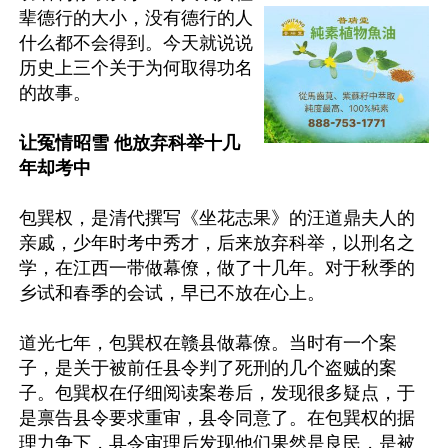
辈德行的大小，没有德行的人
什么都不会得到。今天就说说
历史上三个关于为何取得功名
的故事。

让冤情昭雪 他放弃科举十几
年却考中
包巽权，是清代撰写《坐花志果》的汪道鼎夫人的
亲戚，少年时考中秀才，后来放弃科举，以刑名之
学，在江西一带做幕僚，做了十几年。对于秋季的
乡试和春季的会试，早已不放在心上。

道光七年，包巽权在赣县做幕僚。当时有一个案
子，是关于被前任县令判了死刑的几个盗贼的案
子。包巽权在仔细阅读案卷后，发现很多疑点，于
是禀告县令要求重审，县令同意了。在包巽权的据
理力争下，县令审理后发现他们果然是良民，是被