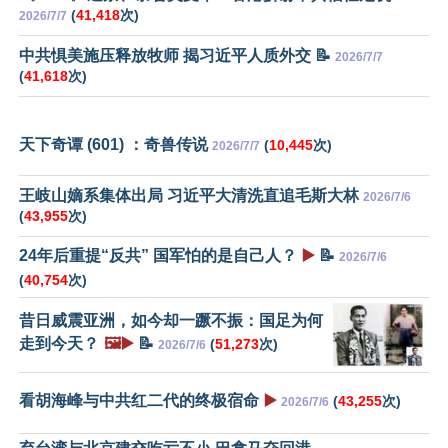
(
41,418
次)
2026/7/7
中共惧美施压释放牧师 揭习近平人质外交 📝
2026/7/7
(
41,618
次)
天下奇谭 (601) ：奇兽传说
(
10,445
次)
2026/7/7
王岐山嫡系集体出局 习近平大清洗直追毛斯大林
2026/7/6
(
43,955
次)
24年后重提“反共” 国军怕的是自己人？
▶️
📝
2026/7/6
(
40,754
次)
昔日威震亚洲，如今却一蹶不振：国足为何
走到今天？
🖼️▶️
📝
(
51,273
次)
2026/7/6
看胡海峰与中共红二代的终极宿命
▶️
(
43,255
次)
2026/7/6