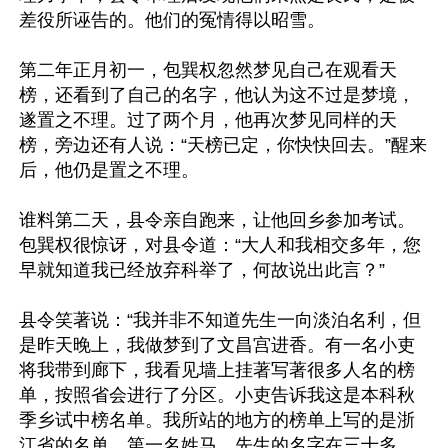
差役所诬告的。他们的冤情得以昭雪。

第二年正月初一，包巽权忽然梦见自己在观看天
榜，还看到了自己的名字，他认为这不过是梦境，
遂置之不理。过了两个月，他再次梦见同样的天
榜，旁边还有人说：“天榜已定，你快快回去。”醒来
后，他仍是置之不理。

谁料第二天，县令亲自跑来，让他回乡参加考试。
包巽权很惊讶，对县令道：“大人和我相交多年，您
早就知道我已经放弃科举了，何故说出此言？”

县令笑著说：“我并非不知道先生一向淡泊名利，但
是昨天晚上，我做梦到了文昌宫进香。有一名小吏
将我带到廊下，我看见墙上挂著写著很多人名的榜
单，按照省会进行了分区。小吏告诉我这是本科秋
季乡试中榜名单。我所站的地方的榜单上写的是浙
江省的名单，第一名姓马，先生的名字在三十多