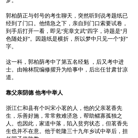
梦。

郭柏荫正与邻号的考生聊天，突然听到说考题纸已
经到了门口。他情急之下，亲自到门口索要试卷，
到手后打开一看，即见“宪章文武”四字，诗题是“月
色随处好”。因题纸是横折，所以梦中只见一个“好”
字。

这一科，郭柏荫考中了第五名经魁 ，后又考中进
士。由翰林院编修擢升为给事中，后出任甘肃甘凉
道。

靠父亲阴德 他考中举人
浙江仁和县有个叫宋小茗的人，他的父亲茗香先
生，乐善好施，常常救难济急，帮助鳏寡孤独之
人。也因此，家道中落，陷入贫穷状态，但茗香先
生也并不在意。他于乾隆三十九年乡试中举后，担