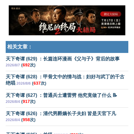
相关文章：
天下奇谭 (629) ：长篇连环漫画《父与子》背后的故事
(
692
次)
2026/8/7
天下奇谭 (628) ：甲骨文中的情与战：妇好与武丁的千古
绝唱
(
637
次)
2026/8/6
天下奇谭 (627) ：普通兵士遭雷劈 他究竟做了什么 📝
(
917
次)
2026/8/4
天下奇谭 (626) ：清代男爵嫡长子夫妇 皆是天官下凡
(
958
次)
2026/8/4