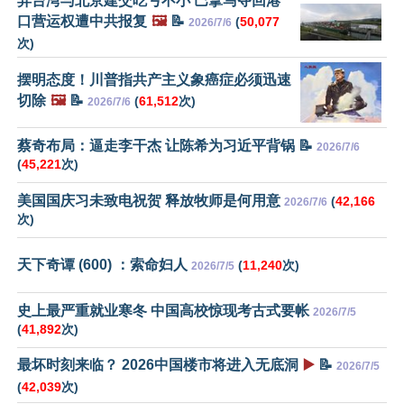
弃台湾与北京建交吃亏不小 巴拿马夺回港
口营运权遭中共报复
🖼️
📝
(
50,077
2026/7/6
次)
摆明态度！川普指共产主义象癌症必须迅速
切除
🖼️
📝
(
61,512
次)
2026/7/6
蔡奇布局：逼走李干杰 让陈希为习近平背锅 📝
2026/7/6
(
45,221
次)
美国国庆习未致电祝贺 释放牧师是何用意
(
42,166
2026/7/6
次)
天下奇谭 (600) ：索命妇人
(
11,240
次)
2026/7/5
史上最严重就业寒冬 中国高校惊现考古式要帐
2026/7/5
(
41,892
次)
最坏时刻来临？ 2026中国楼市将进入无底洞
▶️
📝
2026/7/5
(
42,039
次)