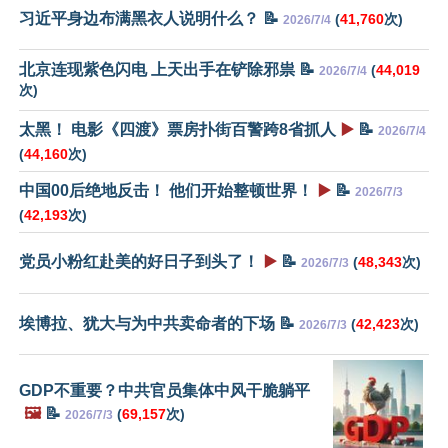
习近平身边布满黑衣人说明什么？ 📝
(
41,760
次)
2026/7/4
北京连现紫色闪电 上天出手在铲除邪祟 📝
(
44,019
2026/7/4
次)
太黑！ 电影《四渡》票房扑街百警跨8省抓人
▶️
📝
2026/7/4
(
44,160
次)
中国00后绝地反击！ 他们开始整顿世界！
▶️
📝
2026/7/3
(
42,193
次)
党员小粉红赴美的好日子到头了！
▶️
📝
(
48,343
次)
2026/7/3
埃博拉、犹大与为中共卖命者的下场 📝
(
42,423
次)
2026/7/3
GDP不重要？中共官员集体中风干脆躺平
🖼️
📝
(
69,157
次)
2026/7/3