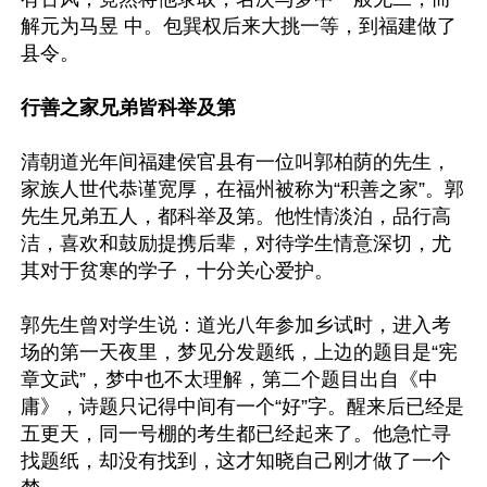
解元为马昱 中。包巽权后来大挑一等，到福建做了
县令。

行善之家兄弟皆科举及第
清朝道光年间福建侯官县有一位叫郭柏荫的先生，
家族人世代恭谨宽厚，在福州被称为“积善之家”。郭
先生兄弟五人，都科举及第。他性情淡泊，品行高
洁，喜欢和鼓励提携后辈，对待学生情意深切，尤
其对于贫寒的学子，十分关心爱护。

郭先生曾对学生说：道光八年参加乡试时，进入考
场的第一天夜里，梦见分发题纸，上边的题目是“宪
章文武”，梦中也不太理解，第二个题目出自《中
庸》，诗题只记得中间有一个“好”字。醒来后已经是
五更天，同一号棚的考生都已经起来了。他急忙寻
找题纸，却没有找到，这才知晓自己刚才做了一个