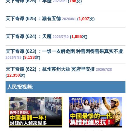
天下奇谭 (625) ：羊怪
(
788
次)
2026/8/3
天下奇谭 (625) ：猫有五德
(
1,007
次)
2026/8/1
天下奇谭 (624) ：天魔
(
1,655
次)
2026/7/30
天下奇谭 (623) ：一饭一衣解危困 种善因得善果真实不虚
(
9,133
次)
2026/7/29
天下奇谭 (622) ：杭州苏州大劫 冥府早安排
2026/7/28
(
12,350
次)
人民报视频: