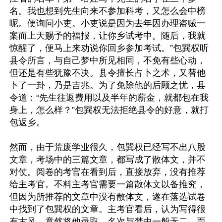
名。我也想到先生向来不参加科考，又怎么会中榜
呢。便询问小吏。小吏说是因为去年因办理盗贼一
案而上天赐予的福报，让你乡试考中。随后，我就
惊醒了，便马上来劝说你回乡参加考试。”包巽权听
县令所言，与自己梦中所见相同，不免有些心动，
但还是有些犹豫不决。县令擅长占卜之术，又替他
卜了一卦，乃是吉兆。为了免除他的后顾之忧，县
令道：“先生往返费用以及半年的薪金，就都包在我
身上，怎么样？”包巽权无法拒绝县令的好意，就打
包返乡。

然而，由于荒废学业很久，包巽权已经写不出八股
文章，考场中的三篇文章，都写成了散体文，并不
对仗。阅卷的考官在看到后，直接放弃，没有推荐
给主考官。不料主考官需要一篇散体文以备推究，
但因为所推荐的文章中没有散体文，遂在落选试卷
中找到了包巽权的文章。主考官看后，认为写得很
有古风，竟然将他录取，名次与梦中一般无二，而