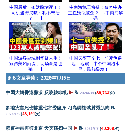
中国最后一条活路堵死了！
中南海惊天海啸！蔡奇中办
司机当街哭喊：我不想活
主任疑似被免？｜#中南海解
了！ 【
码
中国游客被坑到怀疑人生！
中国天变了？七一前死鱼遍
宣传美如仙境，现场全是照
地、地震，半个中国泡水
骗！ 【
里，民怨爆发！｜
更多文章导读：
2026年7月5日
中国大妈香港撒泼 反咬被非礼
▶️
📝
(
39,733
次)
2026/7/8
多地灾害死伤惨重七常委隐身 习高调核试射秀肌肉 📝
(
43,191
次)
2026/7/8
紫霄神雷再劈北京 天灾横扫中国
▶️
📝
(
40,308
次)
2026/7/7