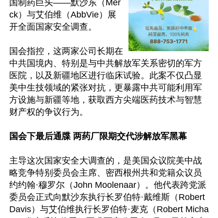
国制药巨头——默沙东（Mer
ck）与艾伯维（AbbVie）展
开全面国家安全调查。

国会指控，这两家公司长期在
中共国境内、特别是与中共解放军关系密切的军方
医院，以及新疆地区进行临床试验。此案不仅凸显
美中生技领域的紧张对抗，更暴露中共可能利用军
方设施与新疆等地，获取西方尖端医药技术与智慧
财产权的争议行为。

国会下最后通牒 两药厂限期交代涉解放军黑幕
主导这次国家安全大调查的，是美国众议院美中战
略竞争特别委员会主席、密西根州共和党籍众议员
约约翰·穆罗尔（John Moolenaar）。他代表跨党派
委员会正式向默沙东执行长罗伯特·戴维斯（Robert 
Davis）与艾伯维执行长罗伯特·麦克（Robert Micha