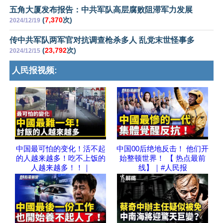
五角大厦发布报告：中共军队高层腐败阻滞军力发展
(
7,370
次)
2024/12/19
传中共军队两军官对抗调查枪杀多人 乱党末世怪事多
(
23,792
次)
2024/12/15
人民报视频:
中国最可怕的变化！活不起
中国00后绝地反击！ 他们开
的人越来越多！吃不上饭的
始整顿世界！ 【 热点最前
人越来越多！！｜
线】｜#人民报