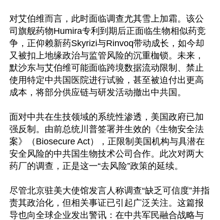
对艾伯维而言，此时面临调查尤其雪上加霜。该公
司旗舰药物Humira专利到期后正面临生物相似药竞
争，正仰赖新药Skyrizi与Rinvoq带动成长，如今却
又被扣上地缘政治与监管风险的沉重枷锁。未来，
默沙东与艾伯维可能面临跨境数据流动限制、禁止
使用特定中共国医院进行试验，甚至被迫付出更高
成本，将部分供应链与研发活动撤出中共国。

面对中共在生技领域的系统性渗透，美国政府已加
强反制。由前总统川普签署并生效的《生物安全法
案》（Biosecure Act），正限制美国机构与具潜在
安全风险的中共国生物技术公司合作。此次对两大
药厂的调查，正是这一“去风险”政策的延续。

尽管北京驻美大使馆发言人称调查“缺乏可信度”并指
责其政治化，但相关事证已引起广泛关注。这篇报
导也向全球企业发出警讯：在中共军民融合战略与