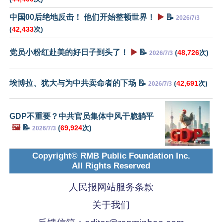
中国00后绝地反击！ 他们开始整顿世界！
▶️
📝
2026/7/3
(
42,433
次)
党员小粉红赴美的好日子到头了！
▶️
📝
(
48,726
次)
2026/7/3
埃博拉、犹大与为中共卖命者的下场 📝
(
42,691
次)
2026/7/3
GDP不重要？中共官员集体中风干脆躺平
🖼️
📝
(
69,924
次)
2026/7/3
Copyright© RMB Public Foundation Inc.
All Rights Reserved
人民报网站服务条款
关于我们