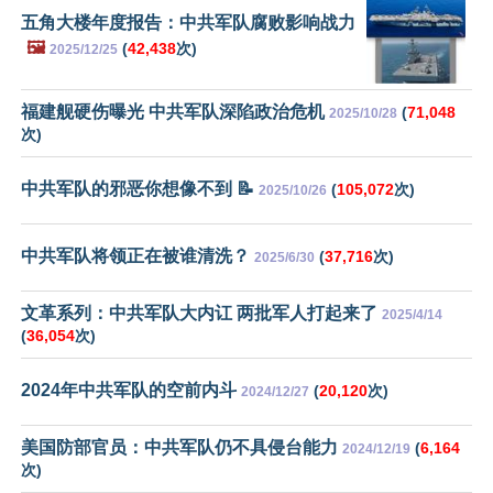
五角大楼年度报告：中共军队腐败影响战力
🖼️
(
42,438
次)
2025/12/25
福建舰硬伤曝光 中共军队深陷政治危机
(
71,048
2025/10/28
次)
中共军队的邪恶你想像不到 📝
(
105,072
次)
2025/10/26
中共军队将领正在被谁清洗？
(
37,716
次)
2025/6/30
文革系列：中共军队大内讧 两批军人打起来了
2025/4/14
(
36,054
次)
2024年中共军队的空前内斗
(
20,120
次)
2024/12/27
美国防部官员：中共军队仍不具侵台能力
(
6,164
2024/12/19
次)