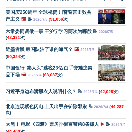
美国庆250周年 全球祝贺 川普誓言击败共
产主义
🖼️
📝
(
51,056
次)
2026/7/5
六常委同调做一事 王沪宁学习两次为哪般 📝
2026/7/5
(
42,331
次)
近墨者黑 韩国队沾了谁的晦气？
🖼️
2026/7/5
(
50,324
次)
中国银行“凑人头”逃税23亿 白手套难逃祭
品下场
🖼️
(
63,037
次)
2026/7/4
习近平身边布满黑衣人说明什么？ 📝
(
42,028
次)
2026/7/4
北京连现紫色闪电 上天出手在铲除邪祟 📝
(
44,287
2026/7/4
次)
太黑！ 电影《四渡》票房扑街百警跨8省抓人
▶️
📝
2026/7/4
(
44,400
次)