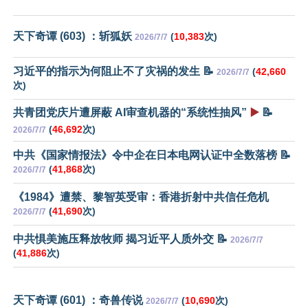
天下奇谭 (603) ：斩狐妖
(
10,383
次)
2026/7/7
习近平的指示为何阻止不了灾祸的发生 📝
(
42,660
2026/7/7
次)
共青团党庆片遭屏蔽 AI审查机器的“系统性抽风”
▶️
📝
(
46,692
次)
2026/7/7
中共《国家情报法》令中企在日本电网认证中全数落榜 📝
(
41,868
次)
2026/7/7
《1984》遭禁、黎智英受审：香港折射中共信任危机
(
41,690
次)
2026/7/7
中共惧美施压释放牧师 揭习近平人质外交 📝
2026/7/7
(
41,886
次)
天下奇谭 (601) ：奇兽传说
(
10,690
次)
2026/7/7