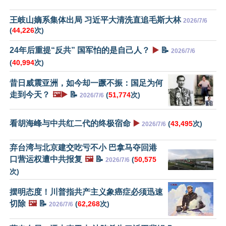
王岐山嫡系集体出局 习近平大清洗直追毛斯大林
2026/7/6
(
44,226
次)
24年后重提“反共” 国军怕的是自己人？
▶️
📝
2026/7/6
(
40,994
次)
昔日威震亚洲，如今却一蹶不振：国足为何
走到今天？
🖼️▶️
📝
(
51,774
次)
2026/7/6
看胡海峰与中共红二代的终极宿命
▶️
(
43,495
次)
2026/7/6
弃台湾与北京建交吃亏不小 巴拿马夺回港
口营运权遭中共报复
🖼️
📝
(
50,575
2026/7/6
次)
摆明态度！川普指共产主义象癌症必须迅速
切除
🖼️
📝
(
62,268
次)
2026/7/6