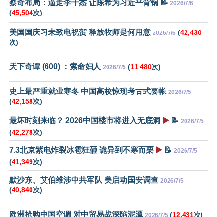
蔡奇布局：逼走李干杰 让陈希为习近平背锅 📝
2026/7/6
(
45,504
次)
美国国庆习未致电祝贺 释放牧师是何用意
(
42,430
2026/7/6
次)
天下奇谭 (600) ：索命妇人
(
11,480
次)
2026/7/5
史上最严重就业寒冬 中国高校惊现考古式要帐
2026/7/5
(
42,158
次)
最坏时刻来临？ 2026中国楼市将进入无底洞
▶️
📝
2026/7/5
(
42,278
次)
7.3北京紫电炸裂冰雹狂砸 诡异到不寒而栗
▶️
📝
2026/7/5
(
41,349
次)
默沙东、艾伯维涉中共军队 美启动国安调查
2026/7/5
(
40,840
次)
欧洲抢购中国空调 对中贸易战深陷泥潭
(
12,431
次)
2026/7/5