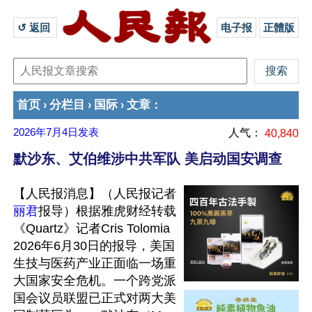
↺ 返回 
电子报
正體版
首页
分栏目
国际
文章
›
›
›
：
2026年7月4日
发表
人气：
40,840
默沙东、艾伯维涉中共军队 美启动国安调查
【人民报消息】（人民报记者
丽君
报导）根据雅虎财经转载
《Quartz》记者Cris Tolomia 
2026年6月30日的报导，美国
生技与医药产业正面临一场重
大国家安全危机。一个跨党派
国会议员联盟已正式对两大美