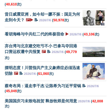
(
40,610
次)
昔日威震亚洲，如今却一蹶不振：国足为何
走到今天？
🖼️▶️
📝
(
50,978
次)
2026/7/6
看胡海峰与中共红二代的终极宿命
▶️
(
43,106
次)
2026/7/6
弃台湾与北京建交吃亏不小 巴拿马夺回港
口营运权遭中共报复
🖼️
📝
(
49,779
2026/7/6
次)
摆明态度！川普指共产主义象癌症必须迅速
切除
🖼️
📝
(
61,060
次)
2026/7/6
蔡奇布局：逼走李干杰 让陈希为习近平背锅 📝
2026/7/6
(
45,049
次)
美国国庆习未致电祝贺 释放牧师是何用意
(
42,008
2026/7/6
次)