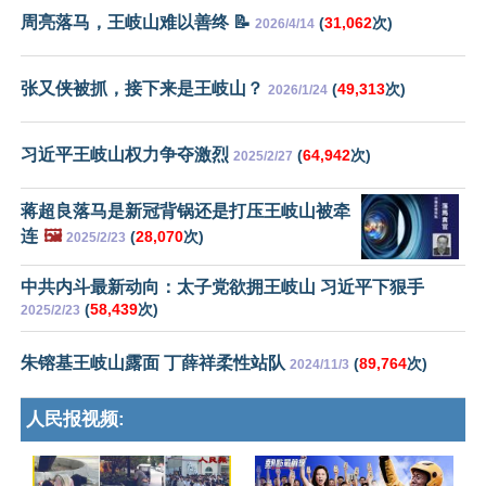
周亮落马，王岐山难以善终 📝
(
31,062
次)
2026/4/14
张又侠被抓，接下来是王岐山？
(
49,313
次)
2026/1/24
习近平王岐山权力争夺激烈
(
64,942
次)
2025/2/27
蒋超良落马是新冠背锅还是打压王岐山被牵
连
🖼️
(
28,070
次)
2025/2/23
中共内斗最新动向：太子党欲拥王岐山 习近平下狠手
(
58,439
次)
2025/2/23
朱镕基王岐山露面 丁薛祥柔性站队
(
89,764
次)
2024/11/3
人民报视频: