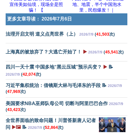
宣传美如仙境，现场全是照
地、地震，半个中国泡水
骗！ 【
里，民怨爆发！｜
更多文章导读：
2026年7月6日
法理开启文明 道义点亮世界（上）
(
41,503
次)
2026/7/9
上海真的被放弃了？大逃亡开始了！
▶️
(
45,541
次)
2026/7/9
四川一天十震 中国多地“黑云压城”预示兵变？
▶️
📝
(
42,074
次)
2026/7/9
习近平集权统治：借镜斯大林与毛泽东的手段 📝
2026/7/9
(
47,969
次)
美国要求NBA巫师队母公司 切断与阿里巴巴合作
2026/7/9
(
43,423
次)
全世界面临的致命问题！川普答新唐人记者
问
▶️🖼️
📝
(
52,864
次)
2026/7/9