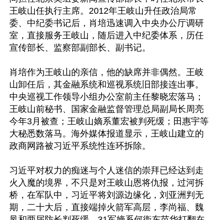
王岐山任执行主席。2012年王岐山升任政治局常
委、中纪委书记后，肖培迅速调入中央办公厅调研
室，直接服务王岐山，随后进入中纪委体系，历任
宣传部长、监察部副部长、副书记。

肖培作为王岐山的亲信，他的缺席并非偶然。王岐
山卸任后，其金融系统和巡视系统旧部接连出事。
中央巡视工作领导小组办公室前主任黎晓宏落马；
王岐山前秘书、国家金融监督管理总局副局长周亮
今年3月被查；王岐山嫡系董宏被判死缓；田惠宇等
大秘悉数落马。海外媒体报道显示，王岐山建立的
政商网路被习近平系统性连环拆除。

习近平对权力的痴迷与个人迷信的崇拜已经达到走
火入魔的境界，不只是对王岐山恩将仇报，过河拆
桥，在军队中，习近平将刘源边缘化，刘亚洲判无
期，二十大后，直接端掉火箭军高层，李尚福、魏
凤和两届防长判死缓，31军嫡系何衞东苗华打翻在