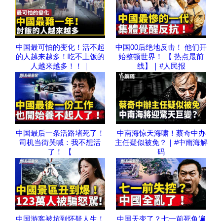
中国最可怕的变化！活不起
中国00后绝地反击！ 他们开
的人越来越多！吃不上饭的
始整顿世界！ 【 热点最前
人越来越多！！｜
线】｜#人民报
中国最后一条活路堵死了！
中南海惊天海啸！蔡奇中办
司机当街哭喊：我不想活
主任疑似被免？｜#中南海解
了！ 【
码
中国游客被坑到怀疑人生！
中国天变了？七一前死鱼遍