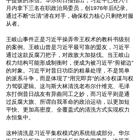
手提拔的亲信。华尔街日报指出，习近平已在六个
月内拿下三名在职政治局委员，创1976年后纪录。
通过不断“出清”潜在对手，确保权力核心只剩绝对服
从者。

王岐山事件正是习近平操弄帝王权术的教科书级别
的案例。王岐山曾是习近平最可靠的盟友，习近平
通过这款反腐刀把子，对政敌大加挞伐。当王岐山
权力结构可能形成制衡时，便成为被习近平“剪裙边”
的对象。习近平对昔日功臣的粗暴处理，不是简单
的派系斗争，而是体现了“用完即弃”的冰冷权谋与权
力驾驭逻辑。这与斯大林清洗老布尔什维克、毛泽
东打倒昔日战友有异曲同工之妙，而习近平则是通
过反腐大旗、所谓自我革命的政治运动，以更加短
平快、更加高密度、全覆盖式的清洗方式实现权力
永恒集中。

这种清洗是习近平集权模式的系统组成部分。华尔