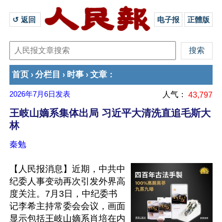
↺ 返回 
电子报
正體版
首页
分栏目
时事
文章
›
›
›
：
2026年7月6日
发表
人气：
43,797
王岐山嫡系集体出局 习近平大清洗直追毛斯大
林
秦勉
【人民报消息】近期，中共中
纪委人事变动再次引发外界高
度关注。7月3日，中纪委书
记李希主持常委会会议，画面
显示包括王岐山嫡系肖培在内