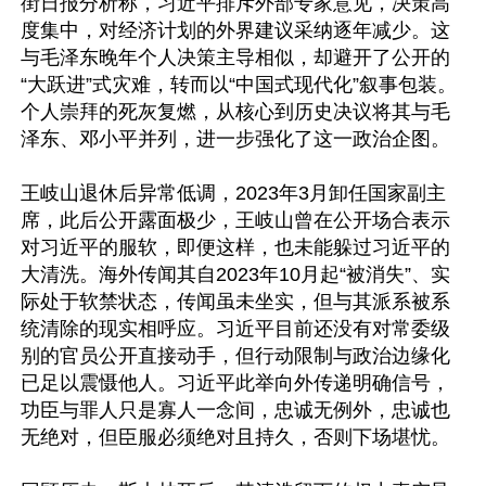
街日报分析称，习近平排斥外部专家意见，决策高
度集中，对经济计划的外界建议采纳逐年减少。这
与毛泽东晚年个人决策主导相似，却避开了公开的
“大跃进”式灾难，转而以“中国式现代化”叙事包装。
个人崇拜的死灰复燃，从核心到历史决议将其与毛
泽东、邓小平并列，进一步强化了这一政治企图。

王岐山退休后异常低调，2023年3月卸任国家副主
席，此后公开露面极少，王岐山曾在公开场合表示
对习近平的服软，即便这样，也未能躲过习近平的
大清洗。海外传闻其自2023年10月起“被消失”、实
际处于软禁状态，传闻虽未坐实，但与其派系被系
统清除的现实相呼应。习近平目前还没有对常委级
别的官员公开直接动手，但行动限制与政治边缘化
已足以震慑他人。习近平此举向外传递明确信号，
功臣与罪人只是寡人一念间，忠诚无例外，忠诚也
无绝对，但臣服必须绝对且持久，否则下场堪忧。
