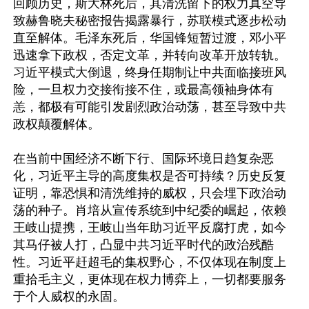
回顾历史，斯大林死后，其清洗留下的权力真空导
致赫鲁晓夫秘密报告揭露暴行，苏联模式逐步松动
直至解体。毛泽东死后，华国锋短暂过渡，邓小平
迅速拿下政权，否定文革，并转向改革开放转轨。
习近平模式大倒退，终身任期制让中共面临接班风
险，一旦权力交接衔接不住，或最高领袖身体有
恙，都极有可能引发剧烈政治动荡，甚至导致中共
政权颠覆解体。

在当前中国经济不断下行、国际环境日趋复杂恶
化，习近平主导的高度集权是否可持续？历史反复
证明，靠恐惧和清洗维持的威权，只会埋下政治动
荡的种子。肖培从宣传系统到中纪委的崛起，依赖
王岐山提携，王岐山当年助习近平反腐打虎，如今
其马仔被人打，凸显中共习近平时代的政治残酷
性。习近平赶超毛的集权野心，不仅体现在制度上
重拾毛主义，更体现在权力博弈上，一切都要服务
于个人威权的永固。
