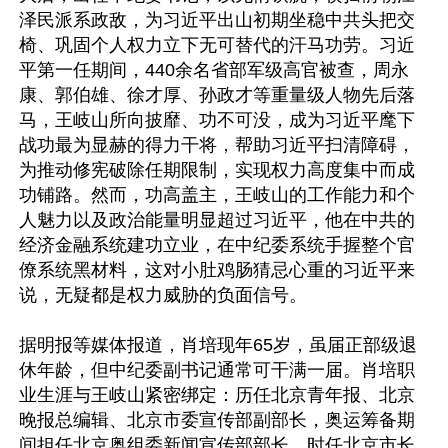
泽民派系政敌，为习近平出山初期坐稳中共头把交
椅、巩固个人权力立下无可替代的汗马功劳。习近
平第一任期间，440余名省部军级高官被查，周永
康、郭伯雄、徐才厚、孙政才等重量级人物先后落
马，王岐山所向披靡、功不可没，成为习近平麾下
战功最为显赫的得力干将，帮助习近平扫清障碍，
为推动修宪破除任期限制，实现权力高度集中而成
功铺路。然而，功高盖主，王岐山的工作能力和个
人魅力以及政治能量明显超过习近平，他在中共的
经济金融系统建功立业，在中纪委系统手握整个官
僚系统黑材料，这对小肚鸡肠猜忌心重的习近平来
说，无疑都是权力威胁的负面信号。

据明报等媒体报道，肖培现年65岁，虽届正部级退
休年龄，但中纪委副书记通常可干满一届。肖培职
业生涯与王岐山紧密绑定：历任北京青年报、北京
晚报总编辑、北京市委宣传部副部长，奥运筹备期
间担任北京奥组委新闻宣传部部长，时任北京市长