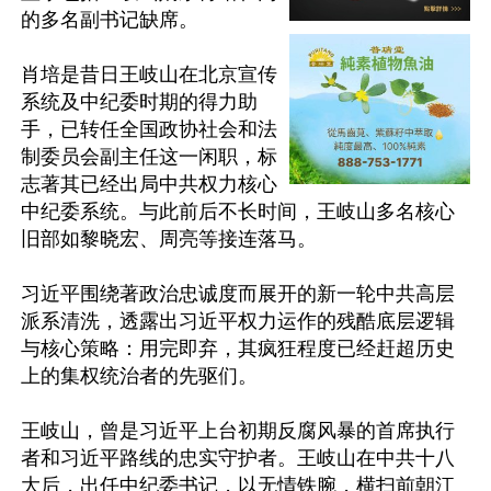
的多名副书记缺席。

肖培是昔日王岐山在北京宣传
系统及中纪委时期的得力助
手，已转任全国政协社会和法
制委员会副主任这一闲职，标
志著其已经出局中共权力核心
中纪委系统。与此前后不长时间，王岐山多名核心
旧部如黎晓宏、周亮等接连落马。

习近平围绕著政治忠诚度而展开的新一轮中共高层
派系清洗，透露出习近平权力运作的残酷底层逻辑
与核心策略：用完即弃，其疯狂程度已经赶超历史
上的集权统治者的先驱们。

王岐山，曾是习近平上台初期反腐风暴的首席执行
者和习近平路线的忠实守护者。王岐山在中共十八
大后，出任中纪委书记，以无情铁腕，横扫前朝江