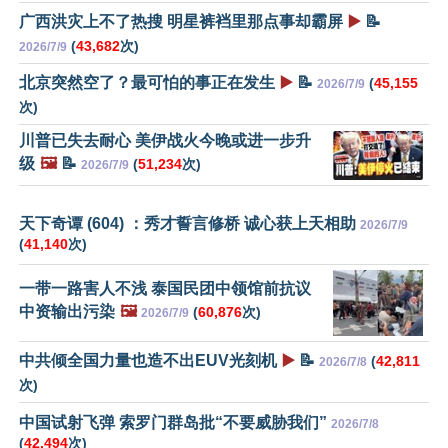
广西洪灾上不了热搜 明星裤裆里那点事却霸屏
▶️
📝
(
43,682
次)
2026/7/9
北京突然空了？最可怕的事正在发生
▶️
📝
(
45,155
2026/7/9
次)
川普已失去耐心 美伊战火今晚或进一步升
级
🖼️
📝
(
51,234
次)
2026/7/9
天下奇谭 (604) ：秀才誓言修桥 诚心获上天相助
2026/7/9
(
41,140
次)
一带一路害人不浅 泰国民团中领馆前抗议
中资输出污染
🖼️
(
60,876
次)
2026/7/9
中共倾全国力量也造不出EUV光刻机
▶️
📝
(
42,811
2026/7/8
次)
中国试射飞弹 索罗门群岛批“不要威胁我们”
2026/7/8
(
42,494
次)