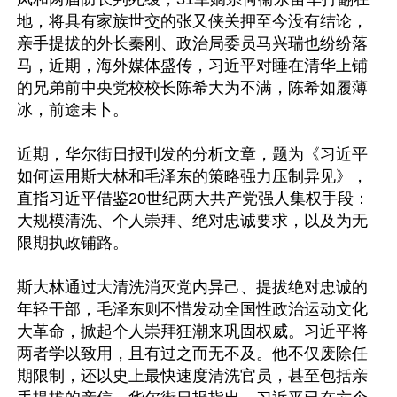
地，将具有家族世交的张又侠关押至今没有结论，
亲手提拔的外长秦刚、政治局委员马兴瑞也纷纷落
马，近期，海外媒体盛传，习近平对睡在清华上铺
的兄弟前中央党校校长陈希大为不满，陈希如履薄
冰，前途未卜。

近期，华尔街日报刊发的分析文章，题为《习近平
如何运用斯大林和毛泽东的策略强力压制异见》，
直指习近平借鉴20世纪两大共产党强人集权手段：
大规模清洗、个人崇拜、绝对忠诚要求，以及为无
限期执政铺路。

斯大林通过大清洗消灭党内异己、提拔绝对忠诚的
年轻干部，毛泽东则不惜发动全国性政治运动文化
大革命，掀起个人崇拜狂潮来巩固权威。习近平将
两者学以致用，且有过之而无不及。他不仅废除任
期限制，还以史上最快速度清洗官员，甚至包括亲