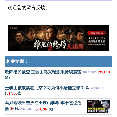
欢迎您的留言反馈。
相关文章：
欧阳衞民被查 王岐山马兴瑞派系持续震荡
(
35,631
2026/7/20
次)
王岐山被软禁在北京？习为何不给他定罪？ 📝
2026/7/1
(
51,353
次)
马兴瑞咬出曾庆红王岐山李希 李干杰也危
险
▶️
📝
(
73,702
次)
2026/4/16