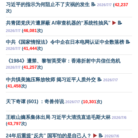
习近平的指示为何阻止不了灾祸的发生 📝
(
42,237
2026/7/7
次)
共青团党庆片遭屏蔽 AI审查机器的“系统性抽风”
▶️
📝
(
46,081
次)
2026/7/7
中共《国家情报法》令中企在日本电网认证中全数落榜 📝
(
41,444
次)
2026/7/7
《1984》遭禁、黎智英受审：香港折射中共信任危机
(
41,257
次)
2026/7/7
中共惧美施压释放牧师 揭习近平人质外交 📝
2026/7/7
(
41,458
次)
天下奇谭 (601) ：奇兽传说
(
10,301
次)
2026/7/7
王岐山嫡系集体出局 习近平大清洗直追毛斯大林
2026/7/6
(
43,797
次)
24年后重提“反共” 国军怕的是自己人？
▶️
📝
2026/7/6