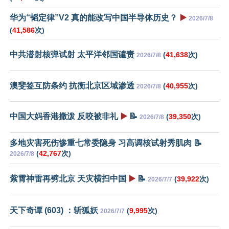
华为“韬定律”V2 真的能改写中国半导体历史？
▶️
2026/7/8
(
41,586
次)
中共潜射核弹试射 太平洋邻国谴责
(
41,638
次)
2026/7/8
澳斐签互防条约 抗衡北京区域渗透
(
40,955
次)
2026/7/8
中国大妈香港撒泼 反咬被非礼
▶️
📝
(
39,350
次)
2026/7/8
多地灾害死伤惨重七常委隐身 习高调核试射秀肌肉 📝
(
42,767
次)
2026/7/8
紫霄神雷再劈北京 天灾横扫中国
▶️
📝
(
39,922
次)
2026/7/7
天下奇谭 (603) ：斩狐妖
(
9,995
次)
2026/7/7