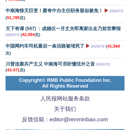
中南海惊天巨变！蔡奇中办主任职务疑似被免！
▶️
2026/7/2
(
51,785
次)
天下奇谭 (597) ：成婚仅一月丈夫即离家出走乃前世孽报
(
42,084
次)
2026/7/2
中国网约车司机最后一条活路被堵死了
▶️
(
41,560
2026/7/2
次)
川普连轰共产主义 中南海可否听懂弦外之音
2026/7/2
(
43,471
次)
Copyright© RMB Public Foundation Inc.
All Rights Reserved
人民报网站服务条款
关于我们
反馈信箱：
editor@renminbao.com