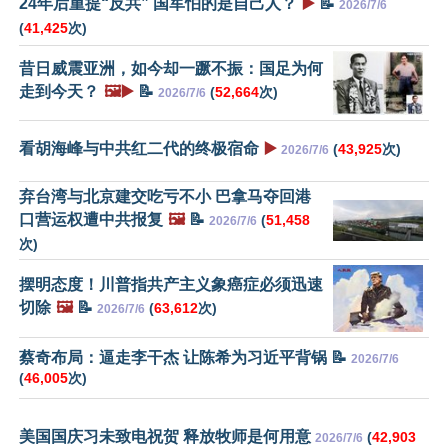
24年后重提“反共” 国军怕的是自己人？
▶️
📝
2026/7/6
(
41,425
次)
昔日威震亚洲，如今却一蹶不振：国足为何
走到今天？
🖼️▶️
📝
(
52,664
次)
2026/7/6
看胡海峰与中共红二代的终极宿命
▶️
(
43,925
次)
2026/7/6
弃台湾与北京建交吃亏不小 巴拿马夺回港
口营运权遭中共报复
🖼️
📝
(
51,458
2026/7/6
次)
摆明态度！川普指共产主义象癌症必须迅速
切除
🖼️
📝
(
63,612
次)
2026/7/6
蔡奇布局：逼走李干杰 让陈希为习近平背锅 📝
2026/7/6
(
46,005
次)
美国国庆习未致电祝贺 释放牧师是何用意
(
42,903
2026/7/6