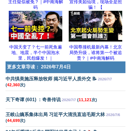
主任疑似被免？｜#中南海解
宣传美如仙境，现场全是照
码
骗！ 【
中国天变了？七一前死鱼遍
中国尊撞机最新内幕！北京
地、地震，半个中国泡水
局势升级，谁将第一个被追
里，民怨爆发！｜
责？｜#中南海解码
更多文章导读：
2026年7月4日
中共惧美施压释放牧师 揭习近平人质外交 📝
2026/7/7
(
42,360
次)
天下奇谭 (601) ：奇兽传说
(
11,121
次)
2026/7/7
王岐山嫡系集体出局 习近平大清洗直追毛斯大林
2026/7/6
(
44,699
次)