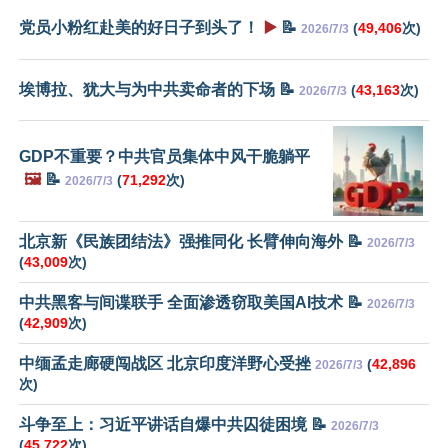
党员小粉红赴美的好日子到头了！
▶️
📝
(
49,406
次)
2026/7/3
埃博拉、犹大与为中共卖命者的下场 📝
(
43,163
次)
2026/7/3
GDP不重要？中共官员集体中风干脆躺平
🖼️
📝
(
71,292
次)
2026/7/3
北京新《民族团结法》强推同化 长臂伸向海外 📝
2026/7/3
(
43,009
次)
中共黑客与间谍联手 全面渗透窃取美国AI技术 📝
2026/7/3
(
42,909
次)
中缅孟走廊硬闯战区 北京印度洋野心受挫
(
42,896
2026/7/3
次)
斗争至上：习近平讲话自爆中共囚徒困境 📝
2026/7/3
(
45,722
次)