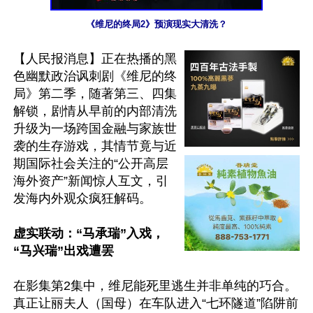
《维尼的终局2》预演现实大清洗？
【人民报消息】正在热播的黑
色幽默政治讽刺剧《维尼的终
局》第二季，随著第三、四集
解锁，剧情从早前的内部清洗
升级为一场跨国金融与家族世
袭的生存游戏，其情节竟与近
期国际社会关注的“公开高层
海外资产”新闻惊人互文，引
发海内外观众疯狂解码。

虚实联动：“马承瑞”入戏，
“马兴瑞”出戏遭罢
在影集第2集中，维尼能死里逃生并非单纯的巧合。
真正让丽夫人（国母）在车队进入“七环隧道”陷阱前