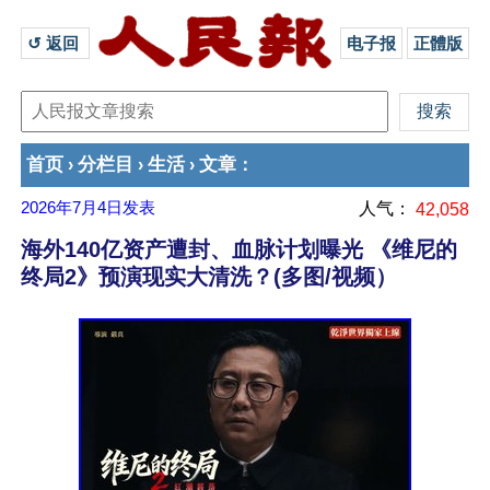
↺ 返回 
电子报
正體版
首页
分栏目
生活
文章
›
›
›
：
2026年7月4日
发表
人气：
42,058
海外140亿资产遭封、血脉计划曝光 《维尼的
终局2》预演现实大清洗？(多图/视频）