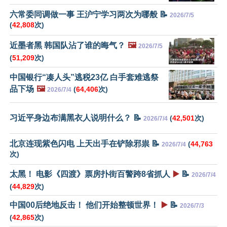
六常委同调做一事 王沪宁学习两次为哪般 📝
2026/7/5
(
42,808
次)
近墨者黑 韩国队沾了谁的晦气？
🖼️
2026/7/5
(
51,209
次)
中国银行“凑人头”逃税23亿 白手套难逃祭
品下场
🖼️
(
64,406
次)
2026/7/4
习近平身边布满黑衣人说明什么？ 📝
(
42,501
次)
2026/7/4
北京连现紫色闪电 上天出手在铲除邪祟 📝
(
44,763
2026/7/4
次)
太黑！ 电影《四渡》票房扑街百警跨8省抓人
▶️
📝
2026/7/4
(
44,829
次)
中国00后绝地反击！ 他们开始整顿世界！
▶️
📝
2026/7/3
(
42,865
次)