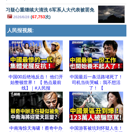
习疑心重继续大清洗 6军系人大代表被罢免
🖼️
(
67,753
次)
2026/6/28
人民报视频:
中国00后绝地反击！ 他们开
中国最后一条活路堵死了！
始整顿世界！ 【 热点最前
司机当街哭喊：我不想活
线】｜#人民报
了！ 【
中南海惊天海啸！蔡奇中办
中国游客被坑到怀疑人生！