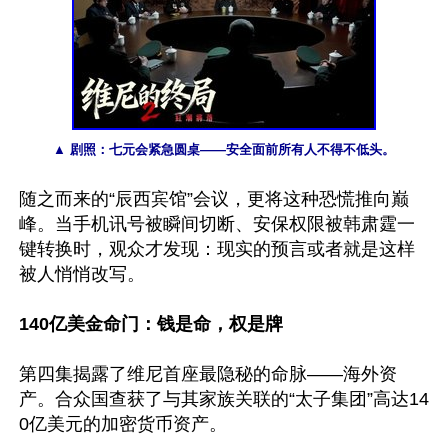
▲ 剧照：七元会紧急圆桌——安全面前所有人不得不低头。
随之而来的“辰西宾馆”会议，更将这种恐慌推向巅
峰。当手机讯号被瞬间切断、安保权限被韩肃霆一
键转换时，观众才发现：现实的预言或者就是这样
被人悄悄改写。

140亿美金命门：钱是命，权是牌
第四集揭露了维尼首座最隐秘的命脉——海外资
产。合众国查获了与其家族关联的“太子集团”高达14
0亿美元的加密货币资产。
