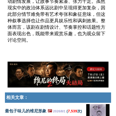
动剧情发展，让故事节奏紧凑、张力十足。虽然
现实中的政治体系远比剧中呈现得更加复杂，因
此部分情节难免带有艺术夸张和象征意味，但这
种叙事选择也让作品更具娱乐性和讽刺效果。整
体而言，该剧在剧情设计、节奏掌控和话题性方
面表现出色，既能带来观赏乐趣，也为观众留下
讨论空间。
相关文章：
最包子味儿的维尼形象
🖼️
(
7,539
次)
2026/8/1