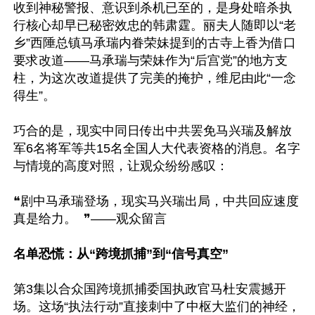
收到神秘警报、意识到杀机已至的，是身处暗杀执
行核心却早已秘密效忠的韩肃霆。丽夫人随即以“老
乡”西陲总镇马承瑞内眷荣妹提到的古寺上香为借口
要求改道——马承瑞与荣妹作为“后宫党”的地方支
柱，为这次改道提供了完美的掩护，维尼由此“一念
得生”。

巧合的是，现实中同日传出中共罢免马兴瑞及解放
军6名将军等共15名全国人大代表资格的消息。名字
与情境的高度对照，让观众纷纷感叹：

❝剧中马承瑞登场，现实马兴瑞出局，中共回应速度
真是给力。  ❞——观众留言

名单恐慌：从“跨境抓捕”到“信号真空”
第3集以合众国跨境抓捕委国执政官马杜安震撼开
场。这场“执法行动”直接刺中了中枢大监们的神经，