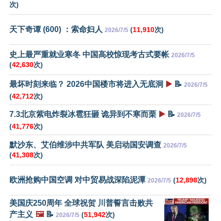
次)
天下奇谭 (600) ：索命妇人
(
11,910
次)
2026/7/5
史上最严重就业寒冬 中国高校惊现考古式要帐
2026/7/5
(
42,630
次)
最坏时刻来临？ 2026中国楼市将进入无底洞
▶️
📝
2026/7/5
(
42,712
次)
7.3北京紫电炸裂冰雹狂砸 诡异到不寒而栗
▶️
📝
2026/7/5
(
41,776
次)
默沙东、艾伯维涉中共军队 美启动国安调查
2026/7/5
(
41,308
次)
欧洲抢购中国空调 对中贸易战深陷泥潭
(
12,898
次)
2026/7/5
美国庆250周年 全球祝贺 川普誓言击败共
产主义
🖼️
📝
(
51,942
次)
2026/7/5