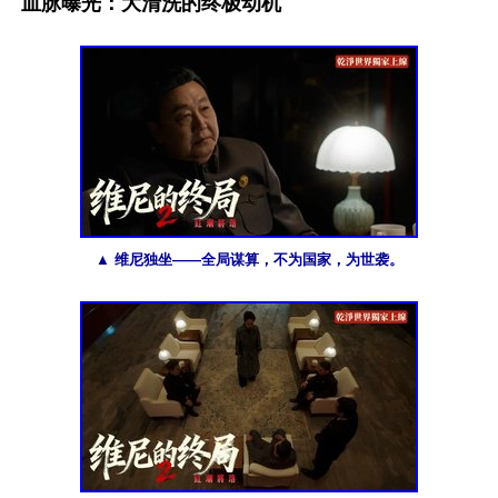
血脉曝光：大清洗的终极动机
▲ 维尼独坐——全局谋算，不为国家，为世袭。