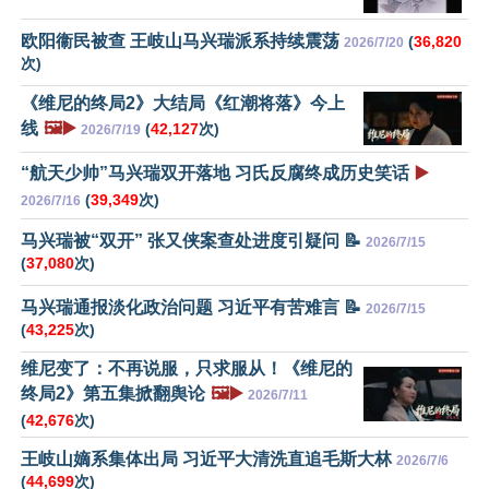
欧阳衞民被查 王岐山马兴瑞派系持续震荡
(
36,820
2026/7/20
次)
《维尼的终局2》大结局《红潮将落》今上
线
🖼️▶️
(
42,127
次)
2026/7/19
“航天少帅”马兴瑞双开落地 习氏反腐终成历史笑话
▶️
(
39,349
次)
2026/7/16
马兴瑞被“双开” 张又侠案查处进度引疑问 📝
2026/7/15
(
37,080
次)
马兴瑞通报淡化政治问题 习近平有苦难言 📝
2026/7/15
(
43,225
次)
维尼变了：不再说服，只求服从！《维尼的
终局2》第五集掀翻舆论
🖼️▶️
2026/7/11
(
42,676
次)
王岐山嫡系集体出局 习近平大清洗直追毛斯大林
2026/7/6
(
44,699
次)