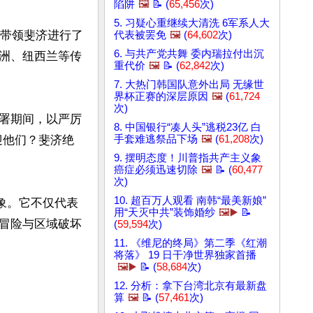
陷阱
🖼️
📝 (
65,456
次)
5. 习疑心重继续大清洗 6军系人大
他带领斐济进行了
代表被罢免
🖼️
(
64,602
次)
6. 与共产党共舞 委内瑞拉付出沉
洲、纽西兰等传
重代价
🖼️
📝 (
62,842
次)
7. 大热门韩国队意外出局 无缘世
界杯正赛的深层原因
🖼️
(
61,724
次)
署期间，以严厉
8. 中国银行“凑人头”逃税23亿 白
迎他们？斐济绝
手套难逃祭品下场
🖼️
(
61,208
次)
9. 摆明态度！川普指共产主义象
癌症必须迅速切除
🖼️
📝 (
60,477
次)
10. 超百万人观看 南韩“最美新娘”
象。它不仅代表
用“天灭中共”装饰婚纱
🖼️▶️
📝
冒险与区域破坏
(
59,594
次)
11. 《维尼的终局》第二季《红潮
将落》 19 日干净世界独家首播
🖼️▶️
📝 (
58,684
次)
12. 分析：拿下台湾北京有最新盘
算
🖼️
📝 (
57,461
次)