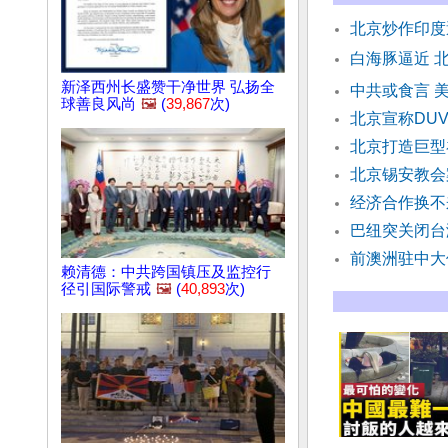
北京炒作印度
白海豚逼近 
新泽西州长盛赞干净世界 弘扬全
中共或食言 
球善良风尚
🖼️
(
39,867
次)
北京宣称DU
北京打造巨型
北京锡安教会
经济合作换不
巴纽突关闭台
前澳洲驻中大
赖清德：中共跨国镇压及监控行
径引国际警戒
🖼️
(
40,893
次)