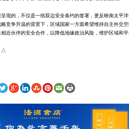
所呈现的，不仅是一纸双边安全条约的签署，更反映南太平洋
战略竞争升温的背景下，区域国家一方面希望维持自主外交空
念相近伙伴的安全合作，以降低地缘政治风险，维护区域和平与
）△
ww.renminbao.com/rmb/articles/2026/7/8/95816.html