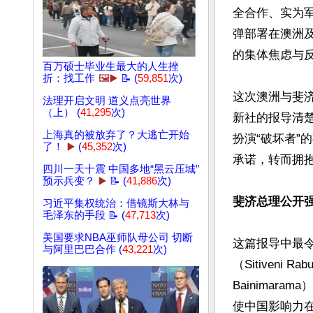
全合作、实为
弹部署在澳洲
的集体焦虑与反
百万硕士毕业生最大的人生挫
折：找工作
🖼️▶️
📝 (
59,851
次)
这次澳洲与斐
法理开启文明 道义点亮世界
（上） (
41,295
次)
新社的报导清
上海真的被放弃了？大逃亡开始
扮演“破坏者
了！
▶️
(
45,352
次)
承诺，转而拥抱
四川一天十震 中国多地“黑云压城”
预示兵变？
▶️
📝 (
41,886
次)
斐济总理公开
习近平集权统治：借镜斯大林与
毛泽东的手段 📝 (
47,713
次)
美国要求NBA巫师队母公司 切断
这篇报导中最
与阿里巴巴合作 (
43,221
次)
（Sitiven
Bainima
使中国影响力在