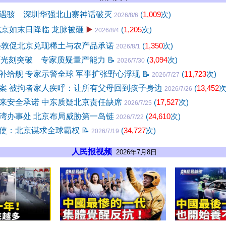
遇骇 深圳华强北山寨神话破灭
(
1,009
次)
2026/8/6
北京如末日降临 龙脉被砸
▶️
(
1,205
次)
2026/8/4
美敦促北京兑现稀土与农产品承诺
(
1,350
次)
2026/8/1
V光刻突破 专家质疑量产能力
📝
(
3,094
次)
2026/7/30
补给舰 专家示警全球 军事扩张野心浮现
📝
(
11,723
次)
2026/7/27
案 被拘者家人疾呼：让所有父母回到孩子身边
(
13,452
次
2026/7/26
来安全承诺 中东质疑北京责任缺席
(
17,527
次)
2026/7/25
湾办事处 北京布局威胁第一岛链
(
24,610
次)
2026/7/22
使：北京谋求全球霸权
📝
(
34,727
次)
2026/7/19
人民报视频
2026年7月8日