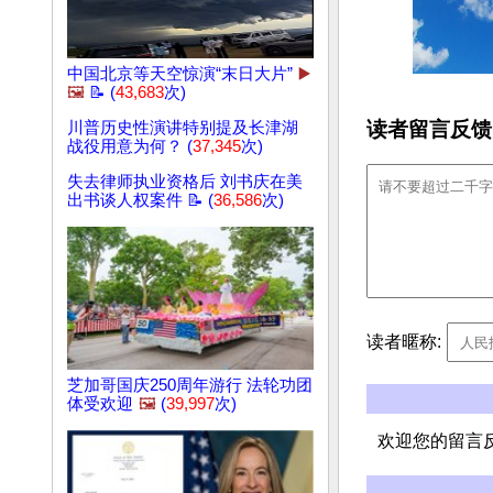
中国北京等天空惊演“末日大片”
▶️
🖼️
📝 (
43,683
次)
读者留言反馈
川普历史性演讲特别提及长津湖
战役用意为何？ (
37,345
次)
失去律师执业资格后 刘书庆在美
出书谈人权案件 📝 (
36,586
次)
读者暱称:
芝加哥国庆250周年游行 法轮功团
体受欢迎
🖼️
(
39,997
次)
欢迎您的留言