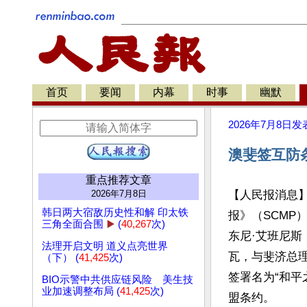
首页
要闻
内幕
时事
幽默
2026年7月8日
发
澳斐签互防
重点推荐文章
2026年7月8日
【人民报消息
韩日两大宿敌历史性和解 印太铁
报》（SCMP
三角全面合围
▶️
(
40,267
次)
东尼·艾班尼斯（A
法理开启文明 道义点亮世界
瓦，与斐济总理西蒂
（下） (
41,425
次)
签署名为“和平之
BIO示警中共供应链风险 美生技
业加速调整布局 (
41,425
次)
盟条约。
