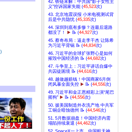
42. 铁链未解：中共国“影子女性主
义”控诉国家失能 (
45,523
次)
43. 北京地震误报 小米电视测试背
后是中共隐忧 (
45,335
次)
44. 深圳到底有多惨？连最后退路
都没了！
▶️
📝 (
44,927
次)
45. 蔡奇布局：逼走李干杰 让陈希
为习近平背锅 📝 (
44,834
次)
)
46. 习近平的全球扩张野心是如何
摧毁中国经济的 📝 (
44,682
次)
47. 斗争至上：习近平讲话自爆中
共囚徒困境 📝 (
44,616
次)
48. 越做越赔钱！中国商家6月倒
闭风暴全面失控
▶️
📝 (
44,556
次)
49. 习近平和金正恩精彩上演“尾巴
摇狗”
▶️
📝 (
44,556
次)
50. 披美国制造外衣洗产地 中共军
工铜企暗蚀德州 📝 (
44,546
次)
51. 5月数据崩盘！中国经济内需
塌陷持续衰退 (
44,462
次)
52. SpaceX一上市，中国航天神