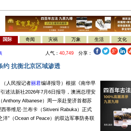
国际
奇闻
灾祸
万象
生活
文化
人气：
40,749
分享：
表
条约 抗衡北京区域渗透
】（人民报记者
丽君
编译报导）根据《南华早
）引述法新社2026年7月6日报导，澳洲总理安
nthony Albanese）周一亲赴斐济首都苏
维尼·兰布卡（Sitiveni Rabuka）正式
洋”（Ocean of Peace）的双边军事防务联