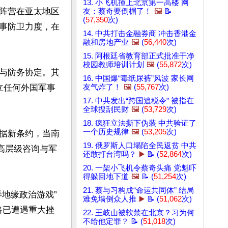
13. 小飞机撞上北京第一高楼 网
阵营在亚太地区
友：蔡奇要倒楣了！
🖼️
📝
(
57,350
次)
事防卫力度，在
14. 中共打击金融券商 冲击香港金
融和房地产业
🖼️
(
56,440
次)
15. 阿根廷省教育部正式批准干净
校园教师培训计划
🖼️
(
55,872
次)
与防务协定。其
16. 中国爆“毒纸尿裤”风波 家长网
立任何外国军事
友气炸了！
🖼️
(
55,767
次)
17. 中共发出“跨国追税令” 被指在
全球搜刮民财
🖼️
(
53,729
次)
18. 疯狂立法撕下伪装 中共验证了
一个历史规律
🖼️
(
53,205
次)
据新条约，当南
19. 俄罗斯人口塌陷全民返贫 中共
高层级咨询与军
还敢打台湾吗？
▶️
📝 (
52,864
次)
20. 一架小飞机令蔡奇头痛 党魁吓
得躲回地下道
🖼️
📝 (
51,254
次)
21. 蔡与习构成“命运共同体” 结局
地缘政治游戏”
难免墙倒众人推
▶️
📝 (
51,062
次)
略已遭遇重大挫
22. 王岐山被软禁在北京？习为何
不给他定罪？ 📝 (
51,018
次)