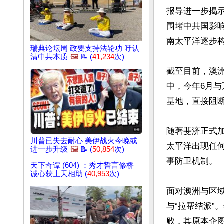
报导进一步揭
围堵中共国影
南太平洋逐步构
瑞典论坛周 政要支持法轮功 吁认
清中共本质
🖼️
📝 (
41,234
次)
截至目前，澳
中，今年6月
基地，直接阻断
随著斐济正式
川普已失去耐心 美伊战火今晚或
太平洋出现任
进一步升级
🖼️
📝 (
50,854
次)
事防卫机制。

天下奇谭 (604) ：秀才誓言修桥
诚心获上天相助 (
40,953
次)
面对澳洲与区
与“拉帮结派”
败，其原本企