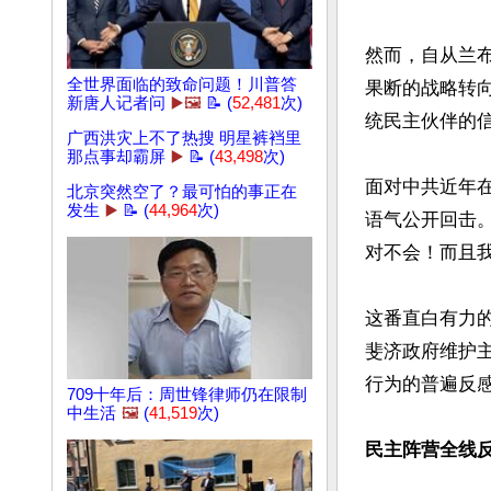
然而，自从兰布
全世界面临的致命问题！川普答
果断的战略转
新唐人记者问
▶️🖼️
📝 (
52,481
次)
统民主伙伴的信
广西洪灾上不了热搜 明星裤裆里
那点事却霸屏
▶️
📝 (
43,498
次)
面对中共近年
北京突然空了？最可怕的事正在
发生
▶️
📝 (
44,964
次)
语气公开回击
对不会！而且我
这番直白有力
斐济政府维护
行为的普遍反感
709十年后：周世锋律师仍在限制
中生活
🖼️
(
41,519
次)
民主阵营全线