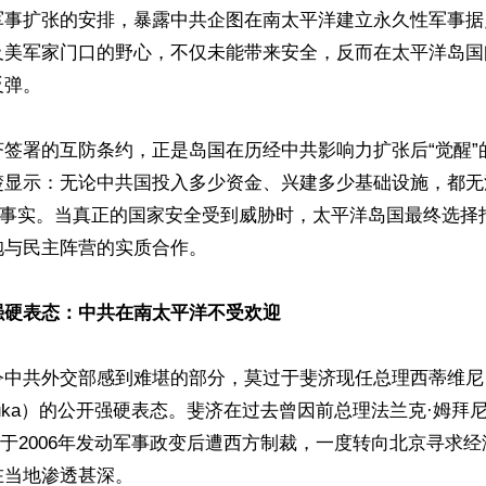
军事扩张的安排，暴露中共企图在南太平洋建立永久性军事据
及美军家门口的野心，不仅未能带来安全，反而在太平洋岛国
弹。

济签署的互防条约，正是岛国在历经中共影响力扩张后“觉醒”
楚显示：无论中共国投入多少资金、兴建多少基础设施，都无
”的事实。当真正的国家安全受到威胁时，太平洋岛国最终选择
与民主阵营的实质合作。

强硬表态：中共在南太平洋不受欢迎 
令中共外交部感到难堪的部分，莫过于斐济现任总理西蒂维尼
i Rabuka）的公开强硬表态。斐济在过去曾因前总理法兰克·姆拜尼马
rama）于2006年发动军事政变后遭西方制裁，一度转向北京寻求
当地渗透甚深。
