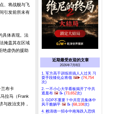
点、将战舰与飞
间引发前所未有
的具体表现。法
法掩盖其在区域
拒绝虚伪的援助
近期最受欢迎的文章
2026年7月8日
1. 军方高干训练班搞人人过关 习
耍手段矮化众将领
🖼️▶️
(
74,754
次)
·兰布卡
2. 一不小心大学看板揭开了中共
遮羞布
🖼️
📝 (
73,652
次)
拉马（Frank 
3. GDP不重要？中共官员集体中
经济与政治支持，
风干脆躺平
🖼️
📝 (
68,108
次)
4. 赖清德一招令中南海跌入恐惧