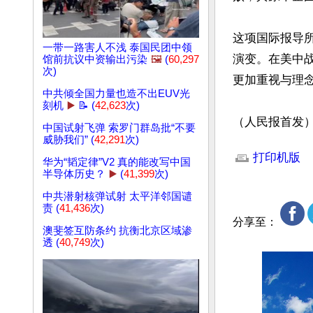
这项国际报导
一带一路害人不浅 泰国民团中领
演变。在美中
馆前抗议中资输出污染
🖼️
(
60,297
次)
更加重视与理
中共倾全国力量也造不出EUV光
刻机
▶️
📝 (
42,623
次)
（人民报首发
中国试射飞弹 索罗门群岛批“不要
文章网址: http://w
威胁我们” (
42,291
次)
打印机版
华为“韬定律”V2 真的能改写中国
半导体历史？
▶️
(
41,399
次)
中共潜射核弹试射 太平洋邻国谴
责 (
41,436
次)
分享至：
澳斐签互防条约 抗衡北京区域渗
透 (
40,749
次)