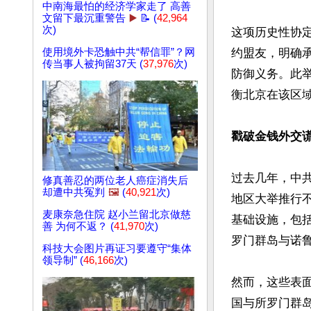
中南海最怕的经济学家走了 高善
文留下最沉重警告
▶️
📝 (
42,964
次)
这项历史性协
使用境外卡恐触中共“帮信罪”？网
约盟友，明确
传当事人被拘留37天 (
37,976
次)
防御义务。此
衡北京在该区域
戳破金钱外交
过去几年，中
修真善忍的两位老人癌症消失后
却遭中共冤判
🖼️
(
40,921
次)
地区大举推行
麦康奈急住院 赵小兰留北京做慈
基础设施，包
善 为何不返？ (
41,970
次)
罗门群岛与诺鲁
科技大会图片再证习要遵守“集体
领导制” (
46,166
次)
然而，这些表面
国与所罗门群