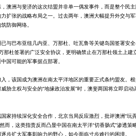
示，澳洲与斐济的这次结盟并非单一偶发事件，而是整个民主
响力扩张的战略布局之一。过去两年，澳洲大幅提升外交与军
筑防御网络。

洲已与巴布亚纽几内亚、万那杜、吐瓦鲁等关键岛国签署安全
与万那杜签署的广泛安全协议，更明确禁止在万那杜领土上建
中国可能的军事据点部署。

加入，该国成为澳洲在南太平洋地区的重要正式条约盟友。根
何威胁主权与安全的“地缘政治发展”时，澳斐两国将立即启动
域国家持续深化安全合作，北京当局反应激烈，批评澳洲“玩弄
。然而，这类指责反而凸显中国在南太平洋“切香肠式”渗透策
图逐步扩大军事影响力的野心，如今面临寸步难行的困境。
