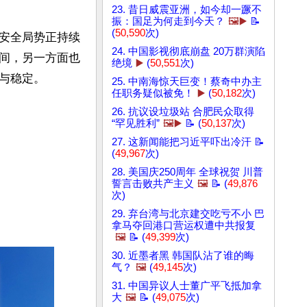
23. 昔日威震亚洲，如今却一蹶不
振：国足为何走到今天？
🖼️▶️
📝
(
50,590
次)
安全局势正持续
24. 中国影视彻底崩盘 20万群演陷
间，另一方面也
绝境
▶️
(
50,551
次)
稳定。

25. 中南海惊天巨变！蔡奇中办主
任职务疑似被免！
▶️
(
50,182
次)
26. 抗议设垃圾站 合肥民众取得
“罕见胜利”
🖼️▶️
📝 (
50,137
次)
27. 这新闻能把习近平吓出冷汗 📝
(
49,967
次)
28. 美国庆250周年 全球祝贺 川普
誓言击败共产主义
🖼️
📝 (
49,876
次)
29. 弃台湾与北京建交吃亏不小 巴
拿马夺回港口营运权遭中共报复
🖼️
📝 (
49,399
次)
30. 近墨者黑 韩国队沾了谁的晦
气？
🖼️
(
49,145
次)
31. 中国异议人士董广平飞抵加拿
大
🖼️
📝 (
49,075
次)