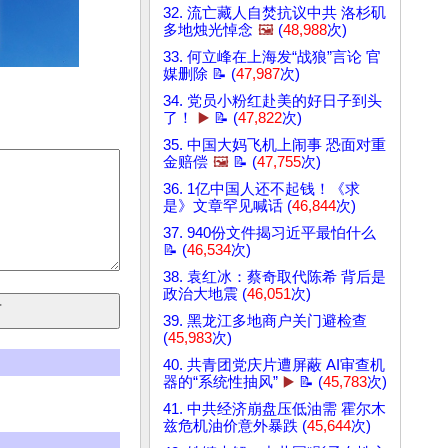
32. 流亡藏人自焚抗议中共 洛杉矶
多地烛光悼念
🖼️
(
48,988
次)
33. 何立峰在上海发“战狼”言论 官
媒删除 📝 (
47,987
次)
34. 党员小粉红赴美的好日子到头
了！
▶️
📝 (
47,822
次)
35. 中国大妈飞机上闹事 恐面对重
金赔偿
🖼️
📝 (
47,755
次)
36. 1亿中国人还不起钱！《求
是》文章罕见喊话 (
46,844
次)
37. 940份文件揭习近平最怕什么
📝 (
46,534
次)
38. 袁红冰：蔡奇取代陈希 背后是
政治大地震 (
46,051
次)
39. 黑龙江多地商户关门避检查
(
45,983
次)
40. 共青团党庆片遭屏蔽 AI审查机
器的“系统性抽风”
▶️
📝 (
45,783
次)
41. 中共经济崩盘压低油需 霍尔木
兹危机油价意外暴跌 (
45,644
次)