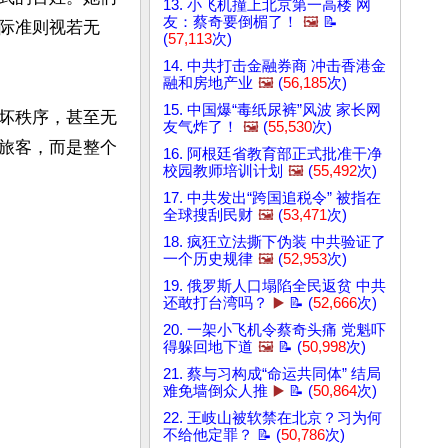
13. 小飞机撞上北京第一高楼 网
友：蔡奇要倒楣了！
🖼️
📝
国际准则视若无
(
57,113
次)
14. 中共打击金融券商 冲击香港金
融和房地产业
🖼️
(
56,185
次)
15. 中国爆“毒纸尿裤”风波 家长网
坏秩序，甚至无
友气炸了！
🖼️
(
55,530
次)
旅客，而是整个
16. 阿根廷省教育部正式批准干净
校园教师培训计划
🖼️
(
55,492
次)
17. 中共发出“跨国追税令” 被指在
全球搜刮民财
🖼️
(
53,471
次)
18. 疯狂立法撕下伪装 中共验证了
一个历史规律
🖼️
(
52,953
次)
19. 俄罗斯人口塌陷全民返贫 中共
还敢打台湾吗？
▶️
📝 (
52,666
次)
20. 一架小飞机令蔡奇头痛 党魁吓
得躲回地下道
🖼️
📝 (
50,998
次)
21. 蔡与习构成“命运共同体” 结局
难免墙倒众人推
▶️
📝 (
50,864
次)
22. 王岐山被软禁在北京？习为何
不给他定罪？ 📝 (
50,786
次)