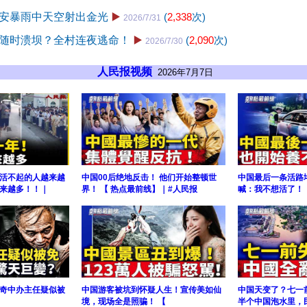
安暴雨中天空射出金光
▶️
(
2,338
次)
2026/7/31
随时溃坝？全村连夜逃命！
▶️
(
2,090
次)
2026/7/30
人民报视频
2026年7月7日
活不起的人越来越
中国00后绝地反击！ 他们开始整顿世
中国最后一条活路
来越多！！｜
界！ 【 热点最前线】｜#人民报
喊：我不想活了！ 
奇中办主任疑似被
中国游客被坑到怀疑人生！宣传美如仙
中国天变了？七一
境，现场全是照骗！ 【
半个中国泡水里，