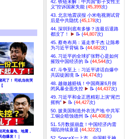
42. 铁链未解：中共国“影子女性主
义”控诉国家失能 (
45,399
次)
43. 北京地震误报 小米电视测试背
后是中共隐忧 (
45,178
次)
44. 深圳到底有多惨？连最后退路
都没了！
▶️
📝 (
44,807
次)
45. 蔡奇布局：逼走李干杰 让陈希
为习近平背锅 📝 (
44,682
次)
46. 习近平的全球扩张野心是如何
摧毁中国经济的 📝 (
44,544
次)
47. 斗争至上：习近平讲话自爆中
共囚徒困境 📝 (
44,474
次)
堵死了！ 司机当街哭
48. 越做越赔钱！中国商家6月倒
【
闭风暴全面失控
▶️
📝 (
44,437
次)
49. 习近平和金正恩精彩上演“尾巴
摇狗”
▶️
📝 (
44,427
次)
50. 披美国制造外衣洗产地 中共军
工铜企暗蚀德州 📝 (
44,408
次)
51. 5月数据崩盘！中国经济内需
塌陷持续衰退 (
44,322
次)
前死鱼遍地、地震，
民怨爆发！｜
52. SpaceX一上市，中国航天神