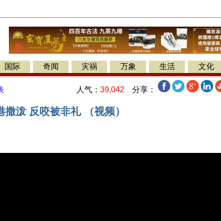
国际
奇闻
灾祸
万象
生活
文化
人气：
39,042
分享：
表
港撒泼 反咬被非礼 （视频）