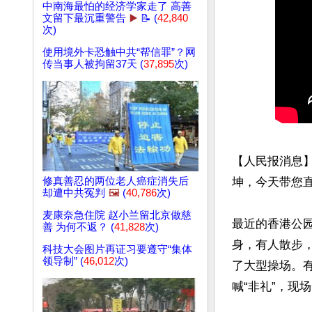
中南海最怕的经济学家走了 高善
文留下最沉重警告
▶️
📝 (
42,840
次)
使用境外卡恐触中共“帮信罪”？网
传当事人被拘留37天 (
37,895
次)
【人民报消息
修真善忍的两位老人癌症消失后
坤，今天带您直
却遭中共冤判
🖼️
(
40,786
次)
麦康奈急住院 赵小兰留北京做慈
最近的香港公
善 为何不返？ (
41,828
次)
身，有人散步
科技大会图片再证习要遵守“集体
领导制” (
46,012
次)
了大型操场。
喊“非礼”，现