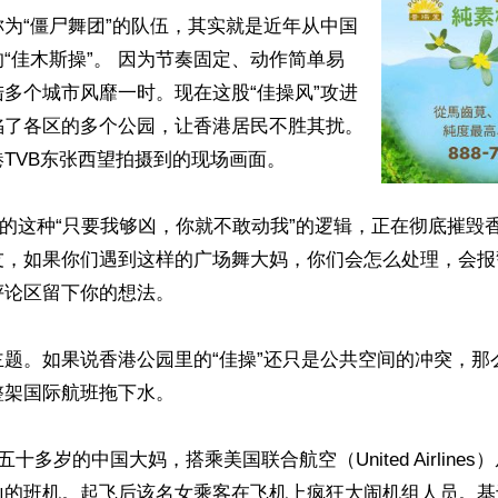
为“僵尸舞团”的队伍，其实就是近年从中国
“佳木斯操”。 因为节奏固定、动作简单易
多个城市风靡一时。现在这股“佳操风”攻进
陷了各区的多个公园，让香港居民不胜其扰。
TVB东张西望拍摄到的现场画面。

”的这种“只要我够凶，你就不敢动我”的逻辑，正在彻底摧毁
友，如果你们遇到这样的广场舞大妈，你们会怎么处理，会报
论区留下你的想法。

主题。如果说香港公园里的“佳操”还只是公共空间的冲突，那
架国际航班拖下水。 

五十多岁的中国大妈，搭乘美国联合航空（United Airline
山的班机。起飞后该名女乘客在飞机上疯狂大闹机组人员。基