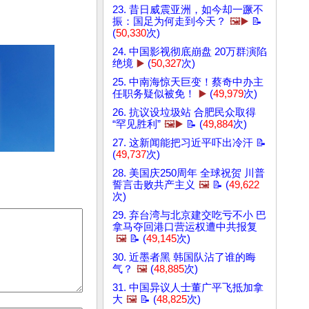
23. 昔日威震亚洲，如今却一蹶不
振：国足为何走到今天？
🖼️▶️
📝
(
50,330
次)
24. 中国影视彻底崩盘 20万群演陷
绝境
▶️
(
50,327
次)
25. 中南海惊天巨变！蔡奇中办主
任职务疑似被免！
▶️
(
49,979
次)
26. 抗议设垃圾站 合肥民众取得
“罕见胜利”
🖼️▶️
📝 (
49,884
次)
27. 这新闻能把习近平吓出冷汗 📝
(
49,737
次)
28. 美国庆250周年 全球祝贺 川普
誓言击败共产主义
🖼️
📝 (
49,622
次)
29. 弃台湾与北京建交吃亏不小 巴
拿马夺回港口营运权遭中共报复
🖼️
📝 (
49,145
次)
30. 近墨者黑 韩国队沾了谁的晦
气？
🖼️
(
48,885
次)
31. 中国异议人士董广平飞抵加拿
大
🖼️
📝 (
48,825
次)