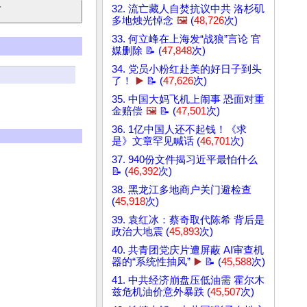
32. 流亡藏人自焚抗议中共 洛杉矶
多地烛光悼念
🖼️
(
48,726
次)
33. 何立峰在上海发“战狼”言论 官
媒删除 📝 (
47,848
次)
34. 党员小粉红赴美的好日子到头
了！
▶️
📝 (
47,626
次)
35. 中国大妈飞机上闹事 恐面对重
金赔偿
🖼️
📝 (
47,501
次)
36. 1亿中国人还不起钱！《求
是》文章罕见喊话 (
46,701
次)
37. 940份文件揭习近平最怕什么
📝 (
46,392
次)
38. 黑龙江多地商户关门避检查
(
45,918
次)
39. 袁红冰：蔡奇取代陈希 背后是
政治大地震 (
45,893
次)
40. 共青团党庆片遭屏蔽 AI审查机
器的“系统性抽风”
▶️
📝 (
45,588
次)
41. 中共经济崩盘压低油需 霍尔木
兹危机油价意外暴跌 (
45,507
次)