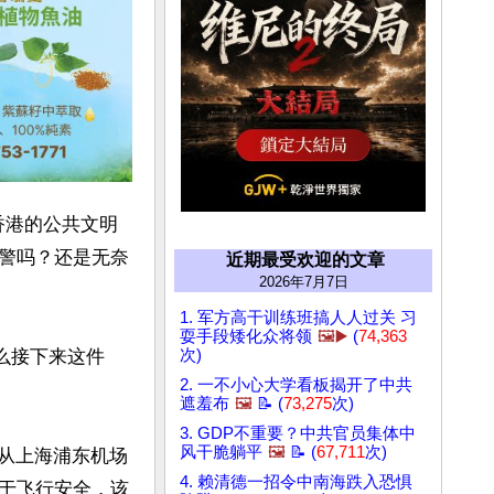
香港的公共文明
警吗？还是无奈
近期最受欢迎的文章
2026年7月7日
1. 军方高干训练班搞人人过关 习
耍手段矮化众将领
🖼️▶️
(
74,363
么接下来这件
次)
2. 一不小心大学看板揭开了中共
遮羞布
🖼️
📝 (
73,275
次)
3. GDP不重要？中共官员集体中
风干脆躺平
🖼️
📝 (
67,711
次)
s）从上海浦东机场
4. 赖清德一招令中南海跌入恐惧
于飞行安全，该