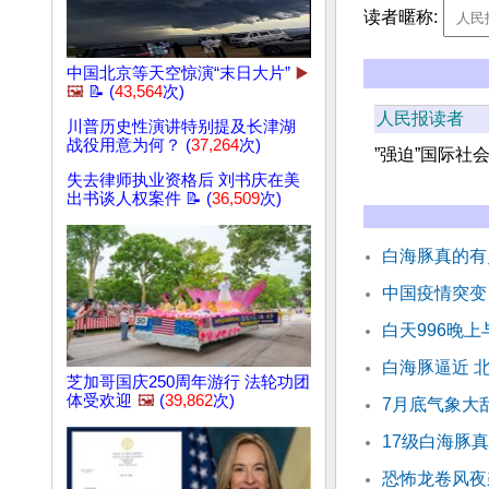
读者暱称:
中国北京等天空惊演“末日大片”
▶️
🖼️
📝 (
43,564
次)
人民报读者
川普历史性演讲特别提及长津湖
战役用意为何？ (
37,264
次)
”强迫”国际社会
失去律师执业资格后 刘书庆在美
出书谈人权案件 📝 (
36,509
次)
白海豚真的有
中国疫情突变
白天996晚上
白海豚逼近 
芝加哥国庆250周年游行 法轮功团
体受欢迎
🖼️
(
39,862
次)
7月底气象大
17级白海豚
恐怖龙卷风夜