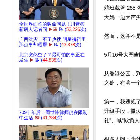
航班载著 28
大妈一边大声尖
全世界面临的致命问题！川普答
新唐人记者问
▶️🖼️
📝 (
52,226
次)
然而，这并不是
广西洪灾上不了热搜 明星裤裆里
那点事却霸屏
▶️
📝 (
43,378
次)
5月16号大閙
北京突然空了？最可怕的事正在
发生
▶️
📝 (
44,838
次)
从香港公园，
之处，有著一个
第一，我违规
升级手段，撒泼
709十年后：周世锋律师仍在限制
中生活
🖼️
(
41,384
次)
礼”、喊“欺负人”
很多人问：为