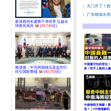
天门开了？西
广东细坳水库
新泽西州长盛赞干净世界 弘扬全
球善良风尚
🖼️
(
39,745
次)
中国最可怕的变化！
赖清德：中共跨国镇压及监控行
多！吃不上饭的人越
径引国际警戒
🖼️
(
40,759
次)
中南海惊天海啸！蔡
免？｜#中南海解码