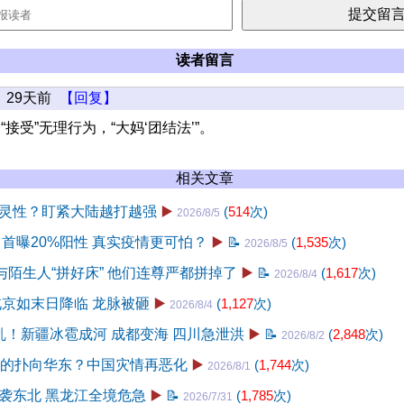
读者留言
29天前
【回复】
“接受”无理行为，“大妈‘团结法’”。
相关文章
灵性？盯紧大陆越打越强
▶️
(
514
次)
2026/8/5
 首曝20%阳性 真实疫情更可怕？
▶️
📝
(
1,535
次)
2026/8/5
与陌生人“拼好床” 他们连尊严都拼掉了
▶️
📝
(
1,617
次)
2026/8/4
北京如末日降临 龙脉被砸
▶️
(
1,127
次)
2026/8/4
乱！新疆冰雹成河 成都变海 四川急泄洪
▶️
📝
(
2,848
次)
2026/8/2
真的扑向华东？中国灾情再恶化
▶️
(
1,744
次)
2026/8/1
袭东北 黑龙江全境危急
▶️
📝
(
1,785
次)
2026/7/31