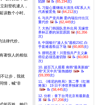
陷阱
🖼️
📝 (
65,194
次)
后立刻登机逮人，
5. 习疑心重继续大清洗 6军系人大
代表被罢免
🖼️
(
64,212
次)
误数个小时。 

6. 与共产党共舞 委内瑞拉付出沉
重代价
🖼️
📝 (
62,449
次)
7. 大热门韩国队意外出局 无缘世
界杯正赛的深层原因
🖼️
(
61,356
次)
法律代价。 

8. 中国银行“凑人头”逃税23亿 白
手套难逃祭品下场
🖼️
(
60,805
次)
9. 摆明态度！川普指共产主义象
有著惊人的相似
癌症必须迅速切除
🖼️
📝 (
60,083
次)
10. 超百万人观看 南韩“最美新娘”
用“天灭中共”装饰婚纱
🖼️▶️
📝
(
59,399
次)
则不让步，我就
11. 《维尼的终局》第二季《红潮
同情，喊“非
将落》 19 日干净世界独家首播
🖼️▶️
📝 (
58,445
次)
12. 分析：拿下台湾北京有最新盘
算
🖼️
📝 (
57,208
次)
式的百姓。她们