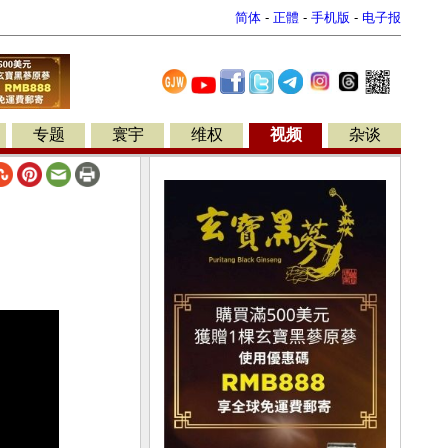
简体
-
正體
-
手机版
-
电子报
专题
寰宇
维权
视频
杂谈