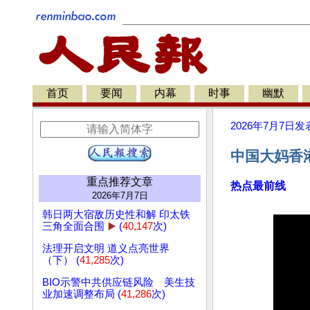
首页
要闻
内幕
时事
幽默
2026年7月7日
发
中国大妈香
重点推荐文章
热点最前线
2026年7月7日
韩日两大宿敌历史性和解 印太铁
三角全面合围
▶️
(
40,147
次)
法理开启文明 道义点亮世界
（下） (
41,285
次)
BIO示警中共供应链风险 美生技
业加速调整布局 (
41,286
次)