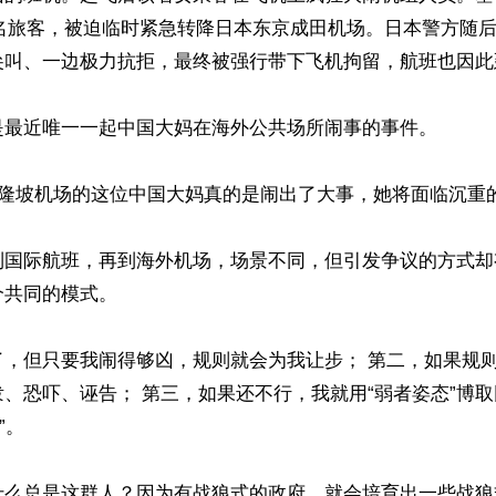
5 名旅客，被迫临时紧急转降日本东京成田机场。日本警方随
叫、一边极力抗拒，最终被强行带下飞机拘留，航班也因此延
最近唯一一起中国大妈在海外公共场所闹事的事件。 

吉隆坡机场的这位中国大妈真的是闹出了大事，她将面临沉重的
到国际航班，再到海外机场，场景不同，但引发争议的方式却
共同的模式。

了，但只要我闹得够凶，规则就会为我让步； 第二，如果规
、恐吓、诬告； 第三，如果还不行，我就用“弱者姿态”博取
。 

什么总是这群人？因为有战狼式的政府，就会培育出一些战狼