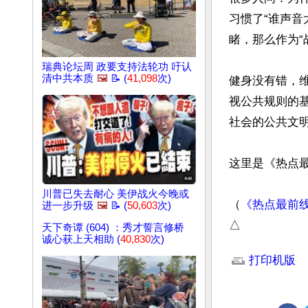
习惯了“谁声音
睹，那么作为“
瑞典论坛周 政要支持法轮功 吁认
清中共本质
🖼️
📝 (
41,098
次)
健身没有错，
视公共规则的
社会的公共文明。
这里是《热点最
川普已失去耐心 美伊战火今晚或
（
《热点最前
进一步升级
🖼️
📝 (
50,603
次)
△
天下奇谭 (604) ：秀才誓言修桥
诚心获上天相助 (
40,830
次)
文章网址: http://w
打印机版