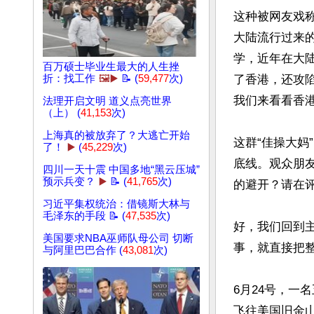
这种被网友戏称
大陆流行过来的
学，近年在大陆
百万硕士毕业生最大的人生挫
折：找工作
🖼️▶️
📝 (
59,477
次)
了香港，还攻
我们来看看香港
法理开启文明 道义点亮世界
（上） (
41,153
次)
上海真的被放弃了？大逃亡开始
这群“佳操大妈
了！
▶️
(
45,229
次)
底线。观众朋
四川一天十震 中国多地“黑云压城”
预示兵变？
▶️
📝 (
41,765
次)
的避开？请在评
习近平集权统治：借镜斯大林与
毛泽东的手段 📝 (
47,535
次)
好，我们回到
美国要求NBA巫师队母公司 切断
事，就直接把整
与阿里巴巴合作 (
43,081
次)
6月24号，一名
飞往美国旧金