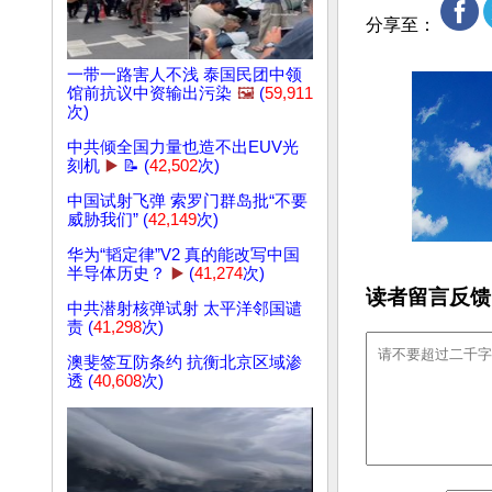
分享至：
一带一路害人不浅 泰国民团中领
馆前抗议中资输出污染
🖼️
(
59,911
次)
中共倾全国力量也造不出EUV光
刻机
▶️
📝 (
42,502
次)
中国试射飞弹 索罗门群岛批“不要
威胁我们” (
42,149
次)
华为“韬定律”V2 真的能改写中国
半导体历史？
▶️
(
41,274
次)
读者留言反馈
中共潜射核弹试射 太平洋邻国谴
责 (
41,298
次)
澳斐签互防条约 抗衡北京区域渗
透 (
40,608
次)