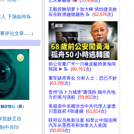
艺术家畅谈
🖼️
(
55,436
次)
王毅挥舞胡萝卜加大棒 惧怕捷克效
应在欧洲越烧越热 📝 (
62,676
次)
人 下场如何
📝
评论文章......）
前公安董广平一只橡皮艇跨黄海闯
韩国
▶️
📝 (
80,761
次)
董军缺席香会 分析人士：恐已不妙
(
63,785
次)
贵州“吉卜力城堡”遭强拆 揭中共地
方烂尾与强权 (
59,802
次)
美籍亲中名嘴涉当中共代理人渗透
 触目惊心（图）
川普政府 FBI逮捕 (
61,814
次)
家批缺乏自
联邦议员推新法案 拟禁止中国连网
汽车从墨西哥和加拿大入美国
反制中共印
(
50,853
次)