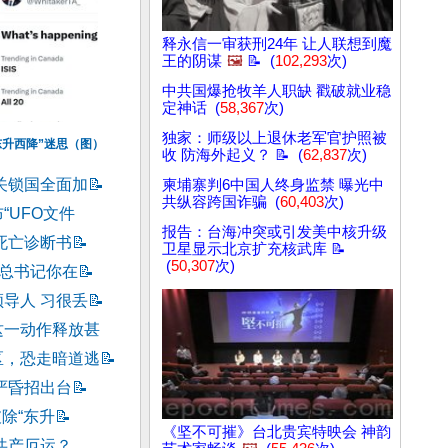
释永信一审获刑24年 让人联想到魔
王的阴谋
🖼️
📝 (
102,293
次)
中共国爆抢牧羊人职缺 戳破就业稳
定神话 (
58,367
次)
独家：师级以上退休老军官护照被
东升西降”迷思（图）
收 防海外起义？ 📝 (
62,837
次)
关锁国全面加
📝
柬埔寨判6中国人终身监禁 曝光中
共纵容跨国诈骗 (
60,403
次)
“UFO文件
报告：台海冲突或引发美中核升级
死亡诊断书
📝
卫星显示北京扩充核武库 📝
(
50,307
次)
习总书记你在
📝
导人 习很丢
📝
这一动作释放甚
区，恐走暗道逃
📝
严昏招出台
📝
破除“东升
📝
《坚不可摧》台北贵宾特映会 神韵
共产厄运？