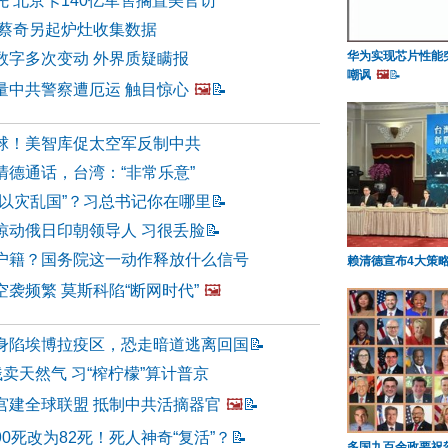
 北京卡140亿军售搁置美官访
 蔡奇另起炉灶收集数据
华为实现芯片性能
数字多次变动 外界质疑瞒报
嘲讽
🖼️
📝
量中共警察遭厄运 触目惊心
🖼️
📝
球！美智库促太空军反制中共
清德通话，台湾：“非常乐意”
“以灾乱国”？习总书记你在哪里
📝
惊动俄日印朝领导人 习很丢脸
📝
户籍？国务院这一动作释放什么信号
赖清德宣布4大策
袭频繁 莫斯科陷“断网时代”
🖼️
身陷埃博拉疫区，恐走暗道逃离回国
📝
贱卖天然气 习“榨柠檬”算计普京
宫建全球联盟 抵制中共活摘器官
🖼️
📝
0死改为82死！死人神奇“复活”？
📝
多国九百余政要祝贺