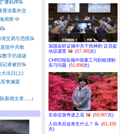
想”遭羁押
📝
驱逐涉案外交
海局势 中
️
📝
跨境交易引恐慌
📝
加国会听证揭中共干扰神韵 议员提
官直批中共敢
动议谴责
🖼️
(
57,365
次)
实数字仍成谜
CHRD报告揭中国童工与职校强制
国记者被控
📝
实习问题 (
51,698
次)
大法日(上)
亿军售搁置
新闻文章......）
生命绽放奇迹之花
🖼️
(
59,907
次)
人自杀后会发生什么？ 📝 (
61,328
次)