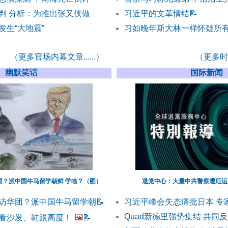
判 分析：为推出张又侠做
习近平的文革情结
📝
发生“大地震”
习如晚年斯大林一样怀疑所有
（更多官场内幕文章......）
（更多时事
幽默笑话
国际新闻
团？派中国牛马留学朝鲜 学啥？（图）
退党中心：大量中共警察遭厄运
访华团？派中国牛马留学朝
📝
习近平峰会失态痛批日本 专
Quad新德里强势集结 共同
看沙发、鞋跟高度！
🖼️
📝