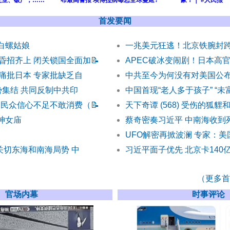
失业、破产，……
布最高警报 埃博拉病毒恐全球蔓延?
象！｜ #人民报
首发要闻
) 白螺姑娘
一兆美元狂逃！北京铁腕封
昏招齐上 闭关锁国全面加
📝
APEC破冰变闹剧！日本高
痛批日本 专家批缺乏自
中共至今为何没有对美国公布
势集结 共同反制中共印
中国首现“老人多于孩子” “未
 民众信心不足不敢消费（
📝
天下奇谭 (568) 受伤的狐貍
 神女庙
蔡奇密奏习近平 中南海收到
UFO解密再掀波澜 专家：美
关切东海和南海局势 中
习近平面子优先 北京卡140
（更多首发
官场内幕
时事评论