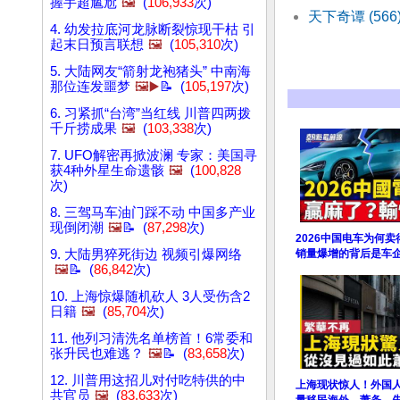
握手超尴尬
🖼️
(
106,933
次)
天下奇谭 (56
4. 幼发拉底河龙脉断裂惊现干枯 引
起末日预言联想
🖼️
(
105,310
次)
5. 大陆网友“箭射龙袍猪头” 中南海
那位连发噩梦
🖼️▶️
📝 (
105,197
次)
6. 习紧抓“台湾”当红线 川普四两拨
千斤捞成果
🖼️
(
103,338
次)
7. UFO解密再掀波澜 专家：美国寻
获4种外星生命遗骸
🖼️
(
100,828
次)
8. 三驾马车油门踩不动 中国多产业
现倒闭潮
🖼️
📝 (
87,298
次)
2026中国电车为何
9. 大陆男猝死街边 视频引爆网络
销量爆增的背后是车
🖼️
📝 (
86,842
次)
10. 上海惊爆随机砍人 3人受伤含2
日籍
🖼️
(
85,704
次)
11. 他列习清洗名单榜首！6常委和
张升民也难逃？
🖼️
📝 (
83,658
次)
12. 川普用这招儿对付吃特供的中
上海现状惊人！外国
共官员
🖼️
(
83,633
次)