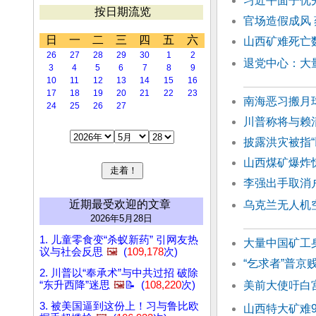
习近平面子优先
按日期流览
官场造假成风
日
一
二
三
四
五
六
山西矿难死亡
26
27
28
29
30
1
2
退党中心：大
3
4
5
6
7
8
9
10
11
12
13
14
15
16
17
18
19
20
21
22
23
南海恶习搬月
24
25
26
27
川普称将与赖
披露洪灾被指
山西煤矿爆炸
李强出手取消
近期最受欢迎的文章
乌克兰无人机空
2026年5月28日
1. 儿童零食变“杀蚁新药” 引网友热
大量中国矿工
议与社会反思
🖼️
(
109,178
次)
“乞求者”普京
2. 川普以“奉承术”与中共过招 破除
“东升西降”迷思
🖼️
📝 (
108,220
次)
美前大使吁白
3. 被美国逼到这份上！习与鲁比欧
山西特大矿难9