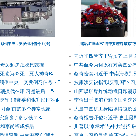
颠倒中央，突发倒习信号？(图)
川普以“奉承术”与中共过招 破除“
习近平四管齐下昏招齐上 闭
蔡奇另起炉灶收集数据
中共至今为何没有对美国公布
0死改为82死！死人神奇
📝
蔡奇密奏习近平 中南海收到
颠倒中央，突发倒习信号？
📝
披露洪灾被指“以灾乱国”？
改朝换代在即 习是最后一
📝
山西煤矿爆炸惊动俄日印朝领
榜首！6常委和张升民也难
📝
李强出手取消户籍？国务院
川习会”前的多个异常现象
大量中国矿工身陷埃博拉疫
究竟贪了多少钱？
📝
蔡奇报告吓傻习近平 史上最
凤和李尚福成祭品
川普以“奉承术”与中共过招 
恐惧深渊 中南海死亡倒计
普京与习称兄道弟 不怕沾上