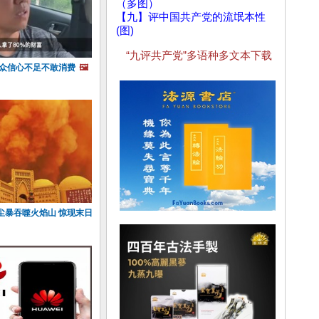
（多图）
【九】评中国共产党的流氓本性
(图)
“九评共产党”多语种多文本下载
民众信心不足不敢消费
🖼️
尘暴吞噬火焰山 惊现末日