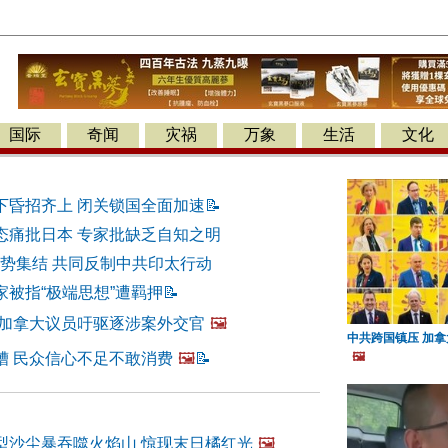
国际
奇闻
灾祸
万象
生活
文化
下昏招齐上 闭关锁国全面加速
📝
态痛批日本 专家批缺乏自知之明
强势集结 共同反制中共印太行动
家被指“极端思想”遭羁押
📝
 加拿大议员吁驱逐涉案外交官
🖼️
中共跨国镇压 加
糟 民众信心不足不敢消费
🖼️
📝
🖼️
型沙尘暴吞噬火焰山 惊现末日橘红光
🖼️