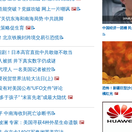
性能突破？党媒吹嘘 网上一片嘲讽
🖼️
📝
”关切东海和南海局势 中共跳脚
大策略促生育
🖼️
📝
中国经济一团糟 
📝
！北京铁腕封跨境交易引恐慌
📝
变闹剧！日本高官直批中共敢做不敢当
人被抓 井下真实数字仍成谜
代理人 一名美国记者被控
📝
要祝贺世界法轮大法日(上)
🖼️
有对美国公布“UFO文件”评论
恐怖！新疆巨型沙
橘红光
🖼️
多于孩子” “未富先老”成最大隐忧
🖼️
平 中南海收到死亡诊断书
📝
波澜 专家：美国寻获4种外星生命遗骸
🖼️