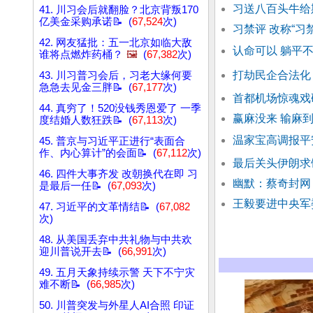
习送八百头牛给
41. 川习会后就翻脸？北京背叛170
亿美金采购承诺📝 (
67,524
次)
习禁评 改称“习
42. 网友猛批：五一北京如临大敌
认命可以 躺平
谁将点燃炸药桶？
🖼️
(
67,382
次)
打劫民企合法化
43. 川习普习会后，习老大缘何要
急急去见金三胖📝 (
67,177
次)
首都机场惊魂戏
44. 真穷了！520没钱秀恩爱了 一季
赢麻没来 输麻到
度结婚人数狂跌📝 (
67,113
次)
温家宝高调报平
45. 普京与习近平正进行“表面合
作、内心算计”的会面📝 (
67,112
次)
最后关头伊朗求
46. 四件大事齐发 改朝换代在即 习
幽默：蔡奇封网
是最后一任📝 (
67,093
次)
王毅要进中央军
47. 习近平的文革情结📝 (
67,082
次)
48. 从美国丢弃中共礼物与中共欢
迎川普说开去📝 (
66,991
次)
49. 五月天象持续示警 天下不宁灾
难不断📝 (
66,985
次)
50. 川普突发与外星人AI合照 印证