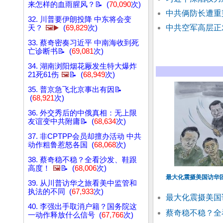
来怎样的血雨腥风？📝 (
70,090
次)
中共俩防长遭重
32. 川普要伊朗投降 中东将会变
中共空军高层正
天？
🖼️▶️
(
69,829
次)
33. 蔡奇密奏习近平 中南海收到死
亡诊断书📝 (
69,081
次)
34. 湖南浏阳烟花厰发生特大爆炸
21死61伤
🖼️
📝 (
68,949
次)
35. 普京急飞北京事出有因📝
(
68,921
次)
36. 外交秀后的中俄真相：无上限
友谊变中共附庸📝 (
68,634
次)
37. 非CPTPP会员却擅办活动 中共
动作粗鲁惹怒各国 (
68,068
次)
38. 蔡奇稳不稳？全看沙发、鞋跟
高度！
🖼️
📝 (
68,006
次)
最大化震摄美国访华
39. 从川普访华之旅看美中监管和
执法的不同 (
67,933
次)
最大化震摄美国
40. 李强出手取消户籍？国务院这
蔡奇稳不稳？全
一动作释放什么信号 (
67,766
次)