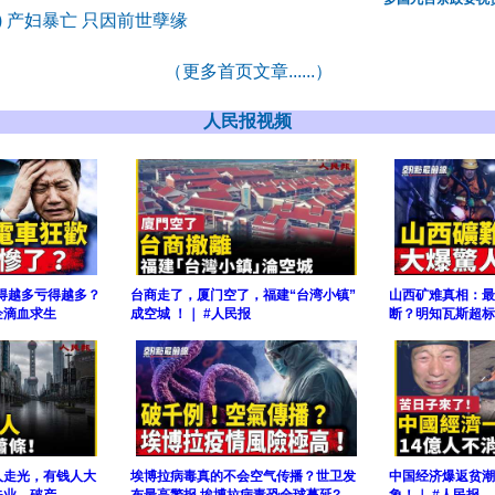
6) 产妇暴亡 只因前世孽缘
（更多首页文章......）
人民报视频
卖得越多亏得越多？
台商走了，厦门空了，福建“台湾小镇”
山西矿难真相：最
企滴血求生
成空城 ！｜ #人民报
断？明知瓦斯超标
人走光，有钱人大
埃博拉病毒真的不会空气传播？世卫发
中国经济爆返贫潮