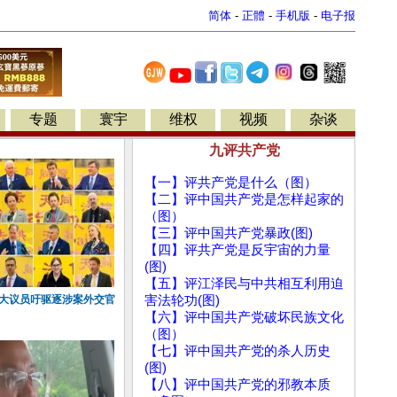
简体
-
正體
-
手机版
-
电子报
专题
寰宇
维权
视频
杂谈
九评共产党
【一】评共产党是什么（图）
【二】评中国共产党是怎样起家的
（图）
【三】评中国共产党暴政(图)
【四】评共产党是反宇宙的力量
(图)
【五】评江泽民与中共相互利用迫
拿大议员吁驱逐涉案外交官
害法轮功(图)
【六】评中国共产党破坏民族文化
（图）
【七】评中国共产党的杀人历史
(图)
【八】评中国共产党的邪教本质