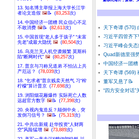
量移民海外，萧条、
13. 知名博主举报上海大学长江学
者论文造假
🖼️
📝 (
83,253
次)
14. 中国经济一团糟 民众信心不足
天下奇谭 (570
不敢消费
🖼️
📝 (
82,613
次)
习近平四管齐下
15. 中国首现“老人多于孩子” “未富
先老”成最大隐忧
🖼️
(
80,504
次)
习近平峰会失态
16. 乌克兰无人机空袭频繁 莫斯科
Quad新德里强
陷“断网时代”
🖼️
(
80,257
次)
中国经济一团糟
17. 普京与习称兄道弟 不怕沾上共
产厄运？ (
78,039
次)
天下奇谭 (569)
18. “乞求者”普京贱卖天然气 习“榨
董军又悬了
📝
柠檬”算计普京 (
77,698
次)
“四方安全对话”
19. 浏阳烟花厰爆炸 实际死亡人数
远超官方数字
🖼️
📝 (
77,398
次)
20. 央视内鬼造反？颠倒中央，突
发倒习信号？
🖼️
📝 (
75,319
次)
21. 中共出新规 赴华投资“人财两
空”风险猛增
🖼️
(
73,889
次)