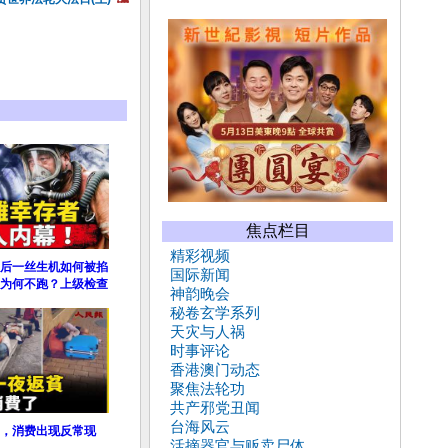
焦点栏目
精彩视频
后一丝生机如何被掐
国际新闻
为何不跑？上级检查
神韵晚会
秘卷玄学系列
天灾与人祸
时事评论
香港澳门动态
聚焦法轮功
共产邪党丑闻
台海风云
，消费出现反常现
活摘器官与贩卖尸体