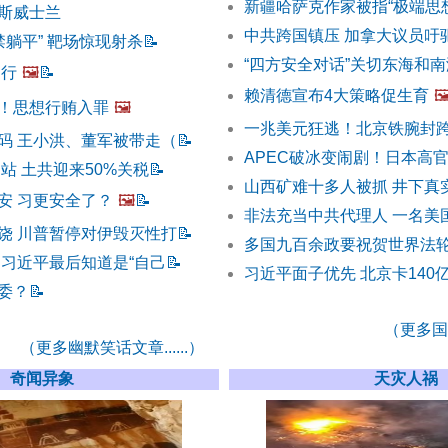
新疆哈萨克作家被指“极端思
斯威士兰
中共跨国镇压 加拿大议员吁
禁躺平” 靶场惊现射杀
📝
“四方安全对话”关切东海和南
不行
🖼️
📝
赖清德宣布4大策略促生育
🖼
！思想行贿入罪
🖼️
一兆美元狂逃！北京铁腕封
码 王小洪、董军被带走（
📝
APEC破冰变闹剧！日本高
站 土共迎来50%关税
📝
山西矿难十多人被抓 井下真
安 习更安全了？
🖼️
📝
非法充当中共代理人 一名美
饶 川普暂停对伊毁灭性打
📝
多国九百余政要祝贺世界法轮
 习近平最后知道是“自己
📝
习近平面子优先 北京卡140
委？
📝
（更多国际
（更多幽默笑话文章......）
奇闻异象
天灾人祸