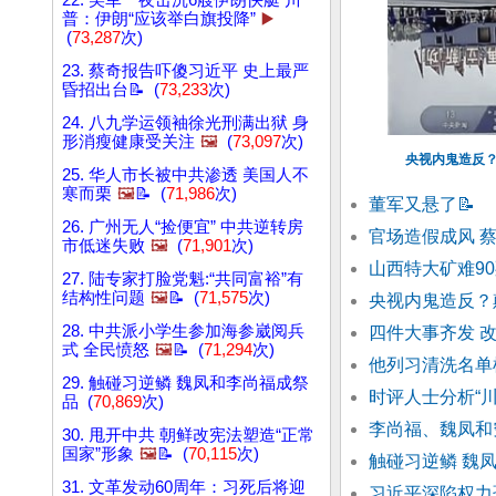
22. 美军一夜击沉6艘伊朗快艇 川
普：伊朗“应该举白旗投降”
▶️
(
73,287
次)
23. 蔡奇报告吓傻习近平 史上最严
昏招出台📝 (
73,233
次)
24. 八九学运领袖徐光刑满出狱 身
形消瘦健康受关注
🖼️
(
73,097
次)
央视内鬼造反？
25. 华人市长被中共渗透 美国人不
寒而栗
🖼️
📝 (
71,986
次)
董军又悬了
📝
26. 广州无人“捡便宜” 中共逆转房
官场造假成风 
市低迷失败
🖼️
(
71,901
次)
山西特大矿难9
27. 陆专家打脸党魁:“共同富裕”有
结构性问题
🖼️
📝 (
71,575
次)
央视内鬼造反？
28. 中共派小学生参加海参崴阅兵
四件大事齐发 
式 全民愤怒
🖼️
📝 (
71,294
次)
他列习清洗名单
29. 触碰习逆鳞 魏凤和李尚福成祭
时评人士分析“
品 (
70,869
次)
李尚福、魏凤和
30. 甩开中共 朝鲜改宪法塑造“正常
国家”形象
🖼️
📝 (
70,115
次)
触碰习逆鳞 魏
31. 文革发动60周年：习死后将迎
习近平深陷权力