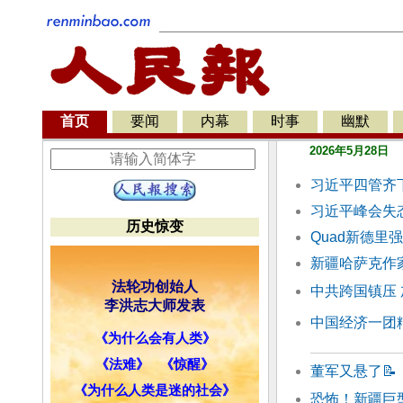
首页
要闻
内幕
时事
幽默
2026年5月28日
习近平四管齐
习近平峰会失
历史惊变
Quad新德里
新疆哈萨克作
法轮功创始人
中共跨国镇压
李洪志大师发表
中国经济一团
《为什么会有人类》
《法难》
《惊醒》
董军又悬了
📝
《为什么人类是迷的社会》
恐怖！新疆巨