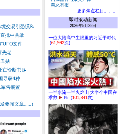
善恶有报
更多焦点栏目。。。
即时滚动新闻
2026年5月28日
跨境交易引恐慌
📝
官直批中共敢
一位大陆高中生眼里的习近平时代
(
61,992
次)
“UFO文件
富先老
和丑姑
死亡诊断书
📝
国寻获4种
亿军售搁置
一半水淹一半火焰山 大半个中国在
求救
▶️
📝 (
101,841
次)
要闻文章......）