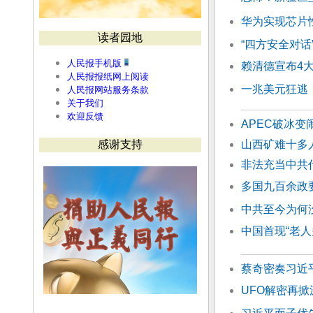
华为实现芯片
读者园地
“四方安全对话
人民报手机版
赖清德宣布4
人民报报纸网上阅读
一兆美元狂逃
人民报网站服务条款
关于我们
欢迎反馈
APEC破冰
感谢支持
山西矿难十多
非法充当中共
多国九百余政
中共至今为何没
中国首现“老人
蔡奇密奏习近
UFO解密再掀