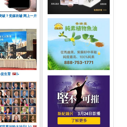
突破？党媒吹嘘 网上一片
略促生育
🖼️
📝
世界法轮大法日(上)
🖼️