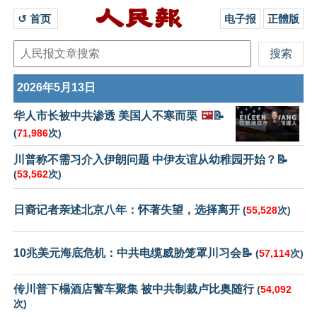
↺ 首页 
电子报
正體版
2026年5月13日
华人市长被中共渗透 美国人不寒而栗
🖼️
📝
(
71,986
次)
川普称不需习介入伊朗问题 中伊友谊从幼稚园开始？📝
(
53,562
次)
日裔记者亲述北京八年：怀著失望，选择离开
(
55,528
次)
10兆美元海底危机：中共电缆威胁笼罩川习会📝
(
57,114
次)
传川普下榻酒店警车聚集 被中共制裁卢比奥随行
(
54,092
次)