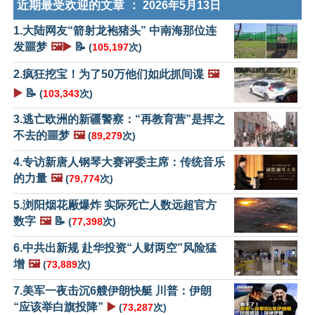
近期最受欢迎的文章 ：
2026年5月13日
1.大陆网友“箭射龙袍猪头” 中南海那位连
发噩梦
🖼️▶️
📝
(
105,197
次)
2.疯狂挖宝！为了50万他们如此抓间谍
🖼️
▶️
📝
(
103,343
次)
3.逃亡欧洲的新疆警察：“再教育营”是挥之
不去的噩梦
🖼️
(
89,279
次)
4.专访新唐人钢琴大赛评委主席：传统音乐
的力量
🖼️
(
79,774
次)
5.浏阳烟花厰爆炸 实际死亡人数远超官方
数字
🖼️
📝
(
77,398
次)
6.中共出新规 赴华投资“人财两空”风险猛
增
🖼️
(
73,889
次)
7.美军一夜击沉6艘伊朗快艇 川普：伊朗
“应该举白旗投降”
▶️
(
73,287
次)