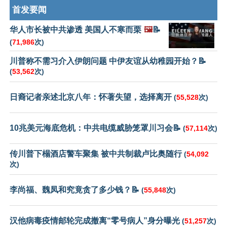
首发要闻
华人市长被中共渗透 美国人不寒而栗
🖼️
📝
(
71,986
次)
川普称不需习介入伊朗问题 中伊友谊从幼稚园开始？📝
(
53,562
次)
日裔记者亲述北京八年：怀著失望，选择离开
(
55,528
次)
10兆美元海底危机：中共电缆威胁笼罩川习会📝
(
57,114
次)
传川普下榻酒店警车聚集 被中共制裁卢比奥随行
(
54,092
次)
李尚福、魏凤和究竟贪了多少钱？📝
(
55,848
次)
汉他病毒疫情邮轮完成撤离“零号病人”身分曝光
(
51,257
次)