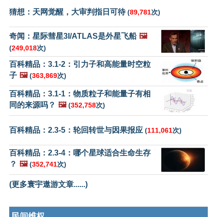
猜想：天网觉醒，大审判指日可待
(
89,781
次)
奇闻：星际彗星3I/ATLAS是外星飞船
🖼️
(
249,018
次)
百科精品：3.1-2：引力子和高能量时空粒
子
🖼️
(
363,869
次)
百科精品：3.1-1：物质粒子和能量子有相
同的来源吗？
🖼️
(
352,758
次)
百科精品：2.3-5：轮回转世与因果报应
(
111,061
次)
百科精品：2.3-4：哪个星球适合生命生存
？
🖼️
(
352,741
次)
(更多寰宇遨游文章......)
民间维权