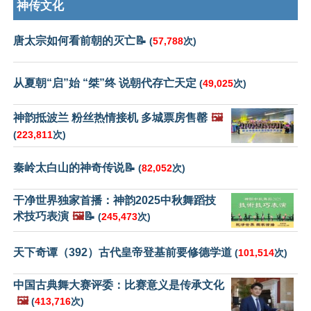
神传文化
唐太宗如何看前朝的灭亡📝
(
57,788
次)
从夏朝“启”始 “桀”终 说朝代存亡天定
(
49,025
次)
神韵抵波兰 粉丝热情接机 多城票房售罄
🖼️
(
223,811
次)
秦岭太白山的神奇传说📝
(
82,052
次)
干净世界独家首播：神韵2025中秋舞蹈技
术技巧表演
🖼️
📝
(
245,473
次)
天下奇谭（392）古代皇帝登基前要修德学道
(
101,514
次)
中国古典舞大赛评委：比赛意义是传承文化
🖼️
(
413,716
次)