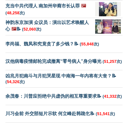
充当中共代理人 南加州华裔市长认罪
🖼️
(
48,258
次)
神韵东京加演 众议员：演出以艺术唤醒人
心
🖼️
📝
(
52,060
次)
李尚福、魏凤和究竟贪了多少钱？📝
(
55,848
次)
汉他病毒疫情邮轮完成撤离“零号病人”身分曝光
(
51,257
次)
凶兆月犯南斗与月犯哭星现 中南海一年内将有大丧？📝
(
54,326
次)
余茂春：川普应拒绝中共虚伪的相互尊重要求📝
(
41,332
次)
川习会前 外交部短片示软 何立峰赴韩跪乞📝
(
51,541
次)