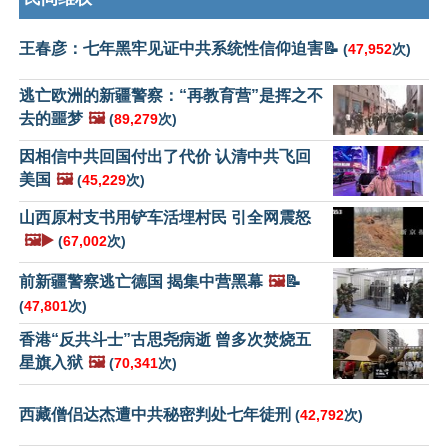
王春彦：七年黑牢见证中共系统性信仰迫害📝
(
47,952
次)
逃亡欧洲的新疆警察：“再教育营”是挥之不
去的噩梦
🖼️
(
89,279
次)
因相信中共回国付出了代价 认清中共飞回
美国
🖼️
(
45,229
次)
山西原村支书用铲车活埋村民 引全网震怒
🖼️▶️
(
67,002
次)
前新疆警察逃亡德国 揭集中营黑幕
🖼️
📝
(
47,801
次)
香港“反共斗士”古思尧病逝 曾多次焚烧五
星旗入狱
🖼️
(
70,341
次)
西藏僧侣达杰遭中共秘密判处七年徒刑
(
42,792
次)