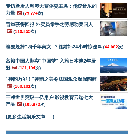
专访新唐人钢琴大赛评委主席：传统音乐的
力量
🖼️
(
79,774
次)
善举获得回报 外卖员举手之劳感动美国人
🖼️
(
110,855
次)
谁要毁掉“四千年美女”？鞠婧祎24小时惊魂📝
(
44,082
次)
富裕中国人抛弃“中国梦” 入籍日本连2年居
冠
🖼️
(
121,104
次)
“神韵万岁！”神韵之美令法国观众深深陶醉
🖼️
(
108,181
次)
干净世界突破一亿用户 影视教育云端七大
产品
🖼️
(
105,873
次)
(更多生活娱乐文章......)