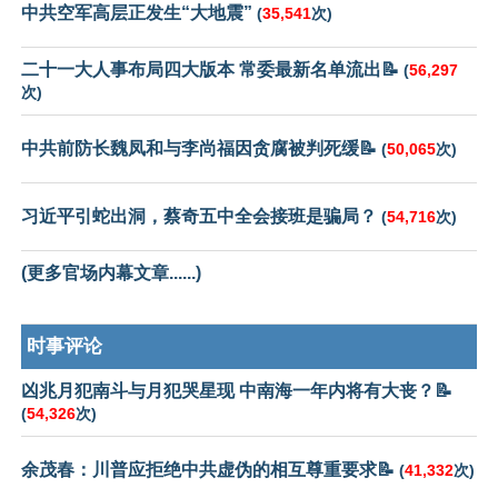
中共空军高层正发生“大地震”
(
35,541
次)
二十一大人事布局四大版本 常委最新名单流出📝
(
56,297
次)
中共前防长魏凤和与李尚福因贪腐被判死缓📝
(
50,065
次)
习近平引蛇出洞，蔡奇五中全会接班是骗局？
(
54,716
次)
(更多官场内幕文章......)
时事评论
凶兆月犯南斗与月犯哭星现 中南海一年内将有大丧？📝
(
54,326
次)
余茂春：川普应拒绝中共虚伪的相互尊重要求📝
(
41,332
次)