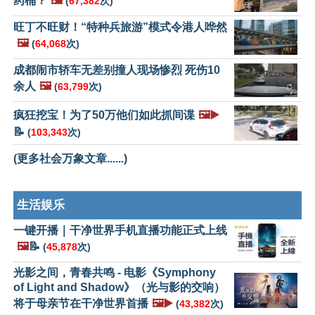
药桶？
🖼️
(
67,382
次)
旺丁不旺财！“特种兵旅游”模式令港人哗然
🖼️
(
64,068
次)
成都闹市轿车无差别撞人现场惨烈 死伤10
余人
🖼️
(
63,799
次)
疯狂挖宝！为了50万他们如此抓间谍
🖼️▶️
📝
(
103,343
次)
(更多社会万象文章......)
生活娱乐
一键开播｜干净世界手机直播功能正式上线
🖼️
📝
(
45,878
次)
光影之间，青春共鸣 - 电影《Symphony
of Light and Shadow》（光与影的交响）
将于母亲节在干净世界首播
🖼️▶️
(
43,382
次)