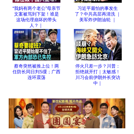
“我妈有两个老公”母亲节
习近平最怕的事发生
文案被骂到下架！谁是
了？中共高层再清洗 ｜
这场伦理崩坏的带头
美军炸伊朗油轮 ｜
人？｜
蔡奇突然被推上位！两
停火只差一步？川普：
任防长同日判S缓；广西
拒绝就开打｜太敏感！
连环震荡
川习会前伊朗外长突访
中｜