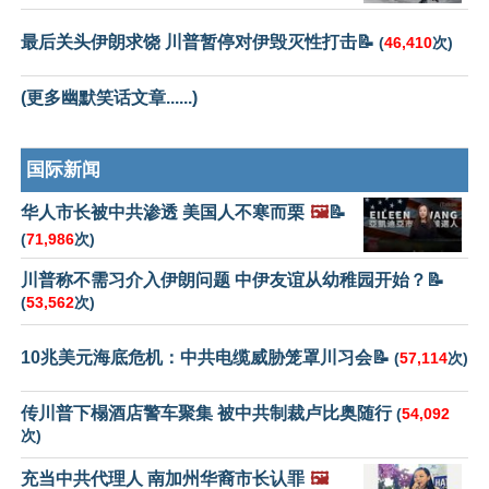
最后关头伊朗求饶 川普暂停对伊毁灭性打击📝
(
46,410
次)
(更多幽默笑话文章......)
国际新闻
华人市长被中共渗透 美国人不寒而栗
🖼️
📝
(
71,986
次)
川普称不需习介入伊朗问题 中伊友谊从幼稚园开始？📝
(
53,562
次)
10兆美元海底危机：中共电缆威胁笼罩川习会📝
(
57,114
次)
传川普下榻酒店警车聚集 被中共制裁卢比奥随行
(
54,092
次)
充当中共代理人 南加州华裔市长认罪
🖼️