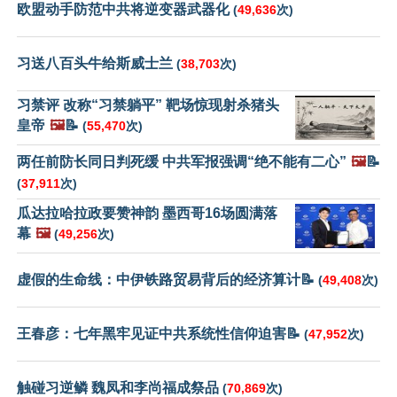
欧盟动手防范中共将逆变器武器化
(
49,636
次)
习送八百头牛给斯威士兰
(
38,703
次)
习禁评 改称“习禁躺平” 靶场惊现射杀猪头
皇帝
🖼️
📝
(
55,470
次)
两任前防长同日判死缓 中共军报强调“绝不能有二心”
🖼️
📝
(
37,911
次)
瓜达拉哈拉政要赞神韵 墨西哥16场圆满落
幕
🖼️
(
49,256
次)
虚假的生命线：中伊铁路贸易背后的经济算计📝
(
49,408
次)
王春彦：七年黑牢见证中共系统性信仰迫害📝
(
47,952
次)
触碰习逆鳞 魏凤和李尚福成祭品
(
70,869
次)