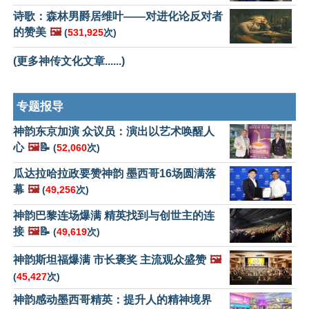
诗歌：森林男爵居维叶——对进化论反对者
的赞美
🖼️
(
531,925
次)
(更多神传文化文章......)
专题报导
神韵东京加演 众议员：演出以艺术唤醒人
心
🖼️
📝
(
52,060
次)
瓜达拉哈拉政要赞神韵 墨西哥16场圆满落
幕
🖼️
(
49,256
次)
神韵巴黎连场爆满 精英找到与创世主的连
接
🖼️
📝
(
49,619
次)
神韵斯坦福爆满 市长褒奖 主流观众盛赞
🖼️
(
45,427
次)
神韵感动墨西哥精英：提升人的精神境界