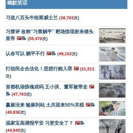
幽默笑话
习送八百头牛给斯威士兰
(
38,703
次)
习禁评 改称“习禁躺平” 靶场惊现射杀猪头
皇帝
🖼️
📝
(
55,470
次)
认命可以 躺平不行
🖼️
📝
(
49,102
次)
打劫民企合法化！思想行贿入罪
🖼️
(
31,511
次)
首都机场惊魂戏码 王小洪、董军被带走
🖼️
📝
(
47,763
次)
赢麻没来 输麻到站 土共迎来50%关税
🖼️
📝
(
48,836
次)
温家宝高调报平安 习更安全了？
🖼️
📝
(
44,945
次)