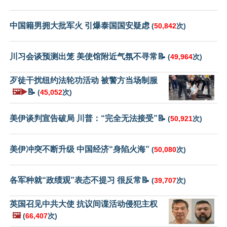
中国籍男拥大批军火 引爆泰国国安疑虑
(
50,842
次)
川习会谈预测出笼 美使馆附近气氛不寻常📝
(
49,964
次)
歹徒干扰纽约法轮功活动 被警方当场制服
🖼️▶️
📝
(
45,052
次)
美伊谈判宣告破局 川普：“完全无法接受”📝
(
50,921
次)
美伊冲突不断升级 中国经济“身陷火海”
(
50,080
次)
各军种就“政绩观”表态不提习 很反常📝
(
39,707
次)
英国召见中共大使 抗议间谍活动侵犯主权
🖼️
(
66,407
次)