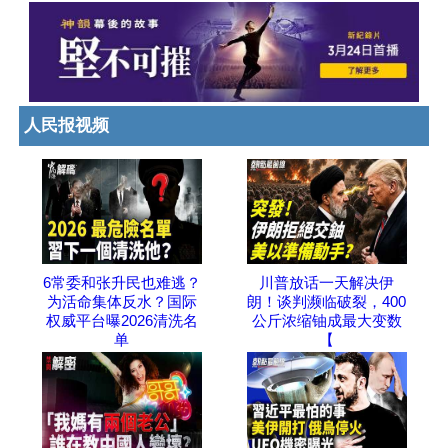
人民报视频
6常委和张升民也难逃？
川普放话一天解决伊
为活命集体反水？国际
朗！谈判濒临破裂，400
权威平台曝2026清洗名
公斤浓缩铀成最大变数
单
【