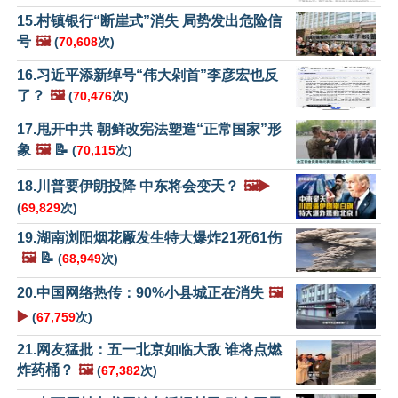
15.村镇银行“断崖式”消失 局势发出危险信
号
🖼️
(
70,608
次)
16.习近平添新绰号“伟大剁首”李彦宏也反
了？
🖼️
(
70,476
次)
17.甩开中共 朝鲜改宪法塑造“正常国家”形
象
🖼️
📝
(
70,115
次)
18.川普要伊朗投降 中东将会变天？
🖼️▶️
(
69,829
次)
19.湖南浏阳烟花厰发生特大爆炸21死61伤
🖼️
📝
(
68,949
次)
20.中国网络热传：90%小县城正在消失
🖼️
▶️
(
67,759
次)
21.网友猛批：五一北京如临大敌 谁将点燃
炸药桶？
🖼️
(
67,382
次)