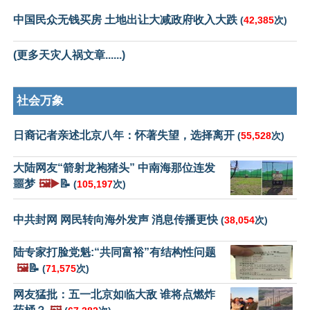
中国民众无钱买房 土地出让大减政府收入大跌
(
42,385
次)
(更多天灾人祸文章......)
社会万象
日裔记者亲述北京八年：怀著失望，选择离开
(
55,528
次)
大陆网友“箭射龙袍猪头” 中南海那位连发
噩梦
🖼️▶️
📝
(
105,197
次)
中共封网 网民转向海外发声 消息传播更快
(
38,054
次)
陆专家打脸党魁:“共同富裕”有结构性问题
🖼️
📝
(
71,575
次)
网友猛批：五一北京如临大敌 谁将点燃炸