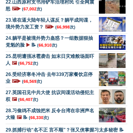
22.山西原村支书用铲车活埋村民 引全网震
怒
🖼️▶️
(
67,002
次)
23.谁在逼大陆年轻人谋反？躺平成间谍，
境外势力发工资？
🖼️▶️
(
66,998
次)
24.躺平是被境外势力蛊惑？一组数据狠抽
党魁的脸
▶️
📝
(
66,910
次)
25.昆明遭强冰雹袭击 如末日灾难般场面吓
人
🖼️
(
66,752
次)
26.受经济寒冬冲击 去年339万家餐饮店停
业
🖼️▶️
(
66,569
次)
27.英国召见中共大使 抗议间谍活动侵犯主
权
🖼️
(
66,407
次)
28.习偷鸡不成蚀把米 反令台湾在非洲声名
大噪
🖼️
📝
(
66,330
次)
29.抓捕行动“名不正 言不顺”？张又侠掌握习太多秘密 📝