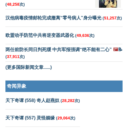
(
48,258
次)
汉他病毒疫情邮轮完成撤离“零号病人”身分曝光
(
51,257
次)
欧盟动手防范中共将逆变器武器化
(
49,636
次)
两任前防长同日判死缓 中共军报强调“绝不能有二心”
🖼️
📝
(
37,911
次)
(更多国际新闻文章......)
奇闻异象
天下奇谭 (558) 奇人赵燕奴
(
28,282
次)
天下奇谭 (557) 灵怪姻缘
(
29,064
次)