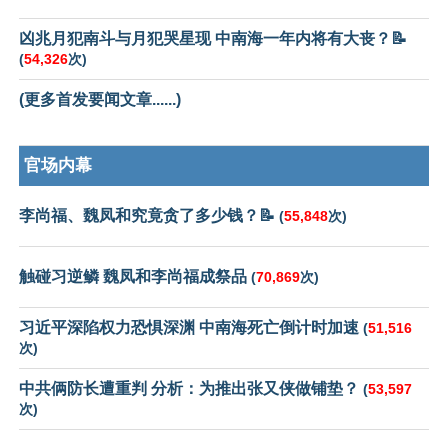
凶兆月犯南斗与月犯哭星现 中南海一年内将有大丧？📝
(
54,326
次)
(更多首发要闻文章......)
官场内幕
李尚福、魏凤和究竟贪了多少钱？📝
(
55,848
次)
触碰习逆鳞 魏凤和李尚福成祭品
(
70,869
次)
习近平深陷权力恐惧深渊 中南海死亡倒计时加速
(
51,516
次)
中共俩防长遭重判 分析：为推出张又侠做铺垫？
(
53,597
次)