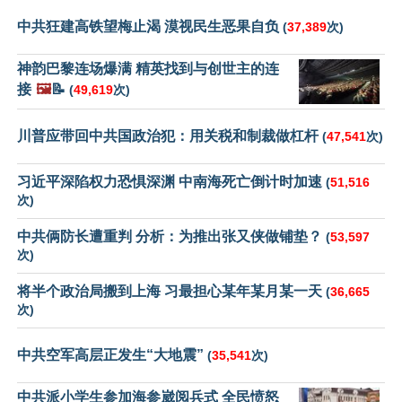
中共狂建高铁望梅止渴 漠视民生恶果自负
(
37,389
次)
神韵巴黎连场爆满 精英找到与创世主的连
接
🖼️
📝
(
49,619
次)
川普应带回中共国政治犯：用关税和制裁做杠杆
(
47,541
次)
习近平深陷权力恐惧深渊 中南海死亡倒计时加速
(
51,516
次)
中共俩防长遭重判 分析：为推出张又侠做铺垫？
(
53,597
次)
将半个政治局搬到上海 习最担心某年某月某一天
(
36,665
次)
中共空军高层正发生“大地震”
(
35,541
次)
中共派小学生参加海参崴阅兵式 全民愤怒