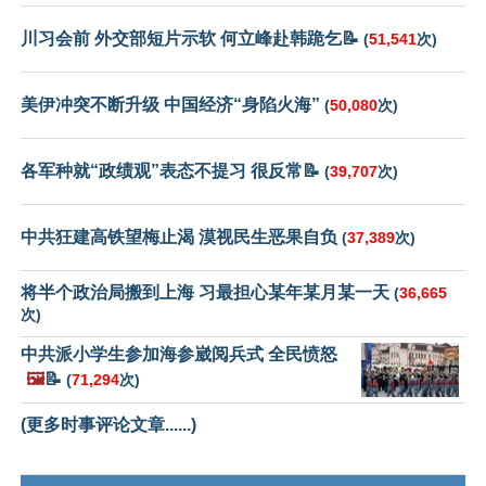
川习会前 外交部短片示软 何立峰赴韩跪乞📝
(
51,541
次)
美伊冲突不断升级 中国经济“身陷火海”
(
50,080
次)
各军种就“政绩观”表态不提习 很反常📝
(
39,707
次)
中共狂建高铁望梅止渴 漠视民生恶果自负
(
37,389
次)
将半个政治局搬到上海 习最担心某年某月某一天
(
36,665
次)
中共派小学生参加海参崴阅兵式 全民愤怒
🖼️
📝
(
71,294
次)
(更多时事评论文章......)