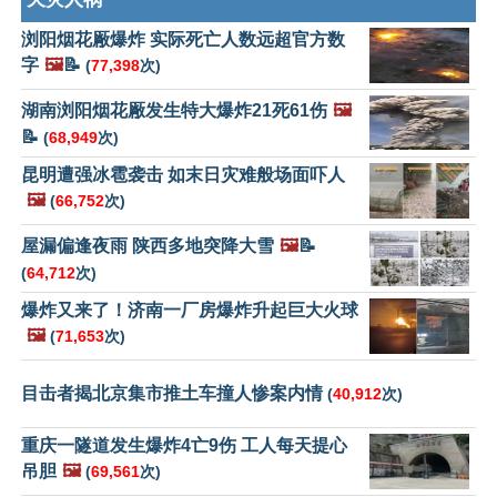
浏阳烟花厰爆炸 实际死亡人数远超官方数
字
🖼️
📝
(
77,398
次)
湖南浏阳烟花厰发生特大爆炸21死61伤
🖼️
📝
(
68,949
次)
昆明遭强冰雹袭击 如末日灾难般场面吓人
🖼️
(
66,752
次)
屋漏偏逢夜雨 陕西多地突降大雪
🖼️
📝
(
64,712
次)
爆炸又来了！济南一厂房爆炸升起巨大火球
🖼️
(
71,653
次)
目击者揭北京集市推土车撞人惨案内情
(
40,912
次)
重庆一隧道发生爆炸4亡9伤 工人每天提心
吊胆
🖼️
(
69,561
次)