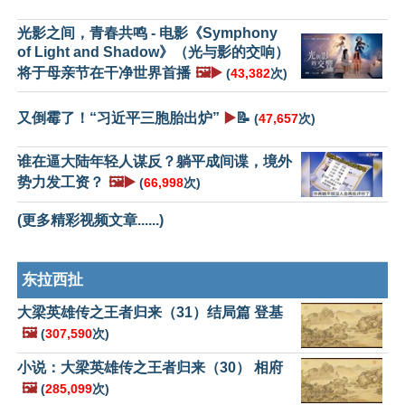
光影之间，青春共鸣 - 电影《Symphony
of Light and Shadow》（光与影的交响）
将于母亲节在干净世界首播
🖼️▶️
(
43,382
次)
又倒霉了！“习近平三胞胎出炉”
▶️
📝
(
47,657
次)
谁在逼大陆年轻人谋反？躺平成间谍，境外
势力发工资？
🖼️▶️
(
66,998
次)
(更多精彩视频文章......)
东拉西扯
大梁英雄传之王者归来（31）结局篇 登基
🖼️
(
307,590
次)
小说：大梁英雄传之王者归来（30） 相府
🖼️
(
285,099
次)