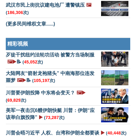
武汉市民上街抗议建电池厂 遭警镇压
🖼️
(
186,306
次)
(更多民间维权文章......)
精彩视频
歹徒干扰纽约法轮功活动 被警方当场制服
🖼️▶️
📝
(
45,052
次)
大陆网友“箭射龙袍猪头” 中南海那位连发
噩梦
🖼️▶️
📝
(
105,197
次)
川普要伊朗投降 中东将会变天？
🖼️▶️
(
69,829
次)
美军一夜击沉6艘伊朗快艇 川普：伊朗“应
该举白旗投降”
▶️
(
73,287
次)
川普会晤习近平 人权、台湾和伊朗全都要谈
▶️
(
40,448
次)