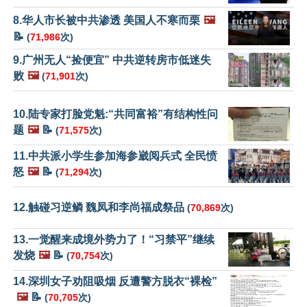
8.华人市长被中共渗透 美国人不寒而栗
🖼️
📝
(
71,986
次)
9.广州无人“捡便宜” 中共逆转房市低迷失
败
🖼️
(
71,901
次)
10.陆专家打脸党魁:“共同富裕”有结构性问
题
🖼️
📝
(
71,575
次)
11.中共派小学生参加海参崴阅兵式 全民愤
怒
🖼️
📝
(
71,294
次)
12.触碰习逆鳞 魏凤和李尚福成祭品
(
70,869
次)
13.一觉醒来成境外势力了！“习禁平”继续
发烧
🖼️
📝
(
70,754
次)
14.深圳女子劝阻吸烟 反遭警方脱衣“裸检”
🖼️
📝
(
70,705
次)