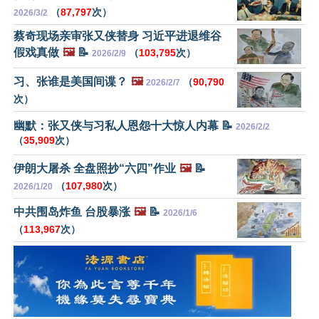
（
87,797
次）
2026/3/2
蔡奇现场亲审张又侠替身 习近平进退维谷
假戏真做
🖼️
📝
（
103,795
次）
2026/2/9
习、张谁是美国间谍？
🖼️
（
90,790
2026/2/7
次）
幽默：张又侠与习私人恩怨十大惊人内幕 📝
2026/2/2
（
35,909
次）
伊朗大屠杀 全盘照抄“六四”作业
🖼️
📝
（
107,980
次）
2026/1/20
中共围岛炸鱼 台股暴涨
🖼️
📝
2026/1/6
（
113,967
次）