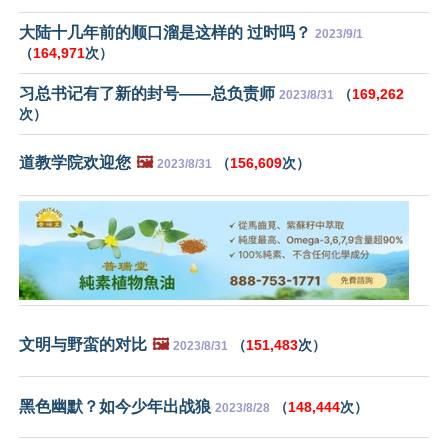
大陆十几年前的顺口溜是这样的 过时吗？
2023/9/1
（
164,971
次）
习总书记有了新的封号——总负责师
（
169,262
2023/8/31
次）
道教学院欢迎您
🖼️
（
156,609
次）
2023/8/31
文明与野蛮的对比
🖼️
（
151,483
次）
2023/8/31
黑色幽默？如今少年出战狼
（
148,444
次）
2023/8/28