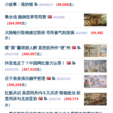
小故事：谁的错 📝
（
98,068
次）
2025/8/12
释永信 颠倒世界苟苟营
🖼️
2025/8/5
（
264,599
次）
大陆银行取钱难过取经 市民被气到发疯
（
94,492
2025/8/2
次）
暖“粪”薰得游人醉 直把杭州作“便”州
🖼️
📝
（
260,097
次）
2025/7/28
抖音造反了？中国网红接力认罪！
🖼️
📝
（
307,510
次）
2025/7/24
庄子亲身演示躺平哲理
🖼️
📝
2025/7/24
（
306,249
次）
红船共识 高层同舟内斗又共济 暗箱政治 权
贵同床勾兑加妥协
🖼️
📝
（
309,774
2025/7/8
次）