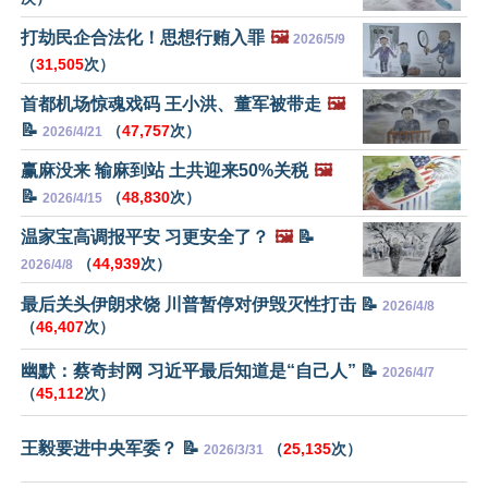
打劫民企合法化！思想行贿入罪
🖼️
2026/5/9
（
31,505
次）
首都机场惊魂戏码 王小洪、董军被带走
🖼️
📝
（
47,757
次）
2026/4/21
赢麻没来 输麻到站 土共迎来50%关税
🖼️
📝
（
48,830
次）
2026/4/15
温家宝高调报平安 习更安全了？
🖼️
📝
（
44,939
次）
2026/4/8
最后关头伊朗求饶 川普暂停对伊毁灭性打击 📝
2026/4/8
（
46,407
次）
幽默：蔡奇封网 习近平最后知道是“自己人” 📝
2026/4/7
（
45,112
次）
王毅要进中央军委？ 📝
（
25,135
次）
2026/3/31