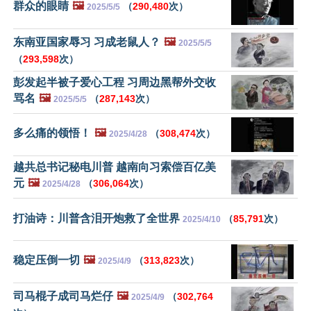
群众的眼睛
🖼️
（
290,480
次）
2025/5/5
东南亚国家辱习 习成老鼠人？
🖼️
2025/5/5
（
293,598
次）
彭发起半被子爱心工程 习周边黑帮外交收
骂名
🖼️
（
287,143
次）
2025/5/5
多么痛的领悟！
🖼️
（
308,474
次）
2025/4/28
越共总书记秘电川普 越南向习索偿百亿美
元
🖼️
（
306,064
次）
2025/4/28
打油诗：川普含泪开炮救了全世界
（
85,791
次）
2025/4/10
稳定压倒一切
🖼️
（
313,823
次）
2025/4/9
司马棍子成司马烂仔
🖼️
（
302,764
2025/4/9