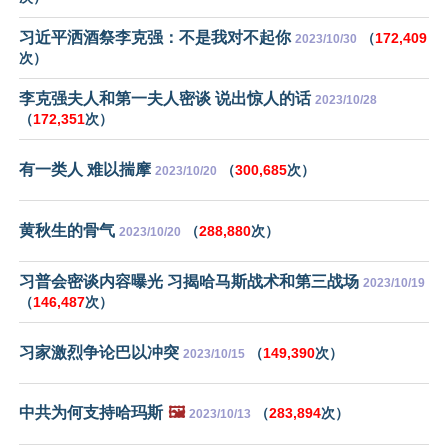
习近平洒酒祭李克强：不是我对不起你
（
172,409
2023/10/30
次）
李克强夫人和第一夫人密谈 说出惊人的话
2023/10/28
（
172,351
次）
有一类人 难以揣摩
（
300,685
次）
2023/10/20
黄秋生的骨气
（
288,880
次）
2023/10/20
习普会密谈内容曝光 习揭哈马斯战术和第三战场
2023/10/19
（
146,487
次）
习家激烈争论巴以冲突
（
149,390
次）
2023/10/15
中共为何支持哈玛斯
🖼️
（
283,894
次）
2023/10/13