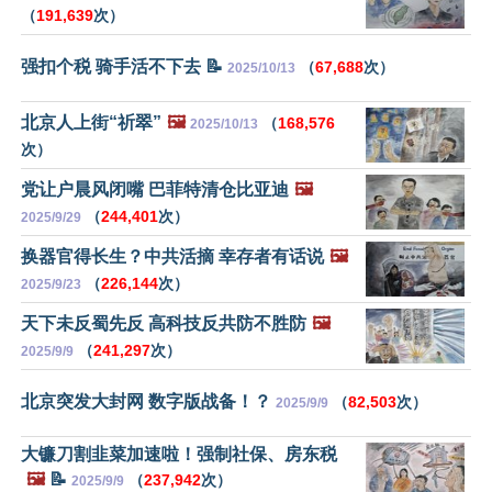
（
191,639
次）
强扣个税 骑手活不下去 📝
（
67,688
次）
2025/10/13
北京人上街“祈翠”
🖼️
（
168,576
2025/10/13
次）
党让户晨风闭嘴 巴菲特清仓比亚迪
🖼️
（
244,401
次）
2025/9/29
换器官得长生？中共活摘 幸存者有话说
🖼️
（
226,144
次）
2025/9/23
天下未反蜀先反 高科技反共防不胜防
🖼️
（
241,297
次）
2025/9/9
北京突发大封网 数字版战备！？
（
82,503
次）
2025/9/9
大镰刀割韭菜加速啦！强制社保、房东税
🖼️
📝
（
237,942
次）
2025/9/9