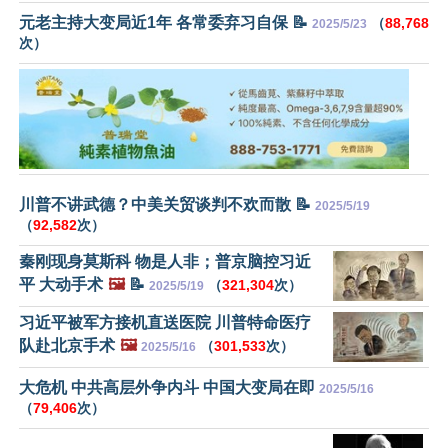
元老主持大变局近1年 各常委弃习自保 📝
（
88,768
2025/5/23
次）
川普不讲武德？中美关贸谈判不欢而散 📝
2025/5/19
（
92,582
次）
秦刚现身莫斯科 物是人非；普京脑控习近
平 大动手术
🖼️
📝
（
321,304
次）
2025/5/19
习近平被军方接机直送医院 川普特命医疗
队赴北京手术
🖼️
（
301,533
次）
2025/5/16
大危机 中共高层外争内斗 中国大变局在即
2025/5/16
（
79,406
次）