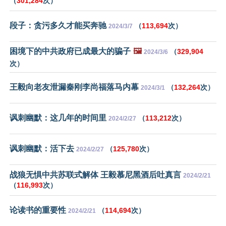
（
301,284
次）
段子：贪污多久才能买奔驰
（
113,694
次）
2024/3/7
困境下的中共政府已成最大的骗子
🖼️
（
329,904
2024/3/6
次）
王毅向老友泄漏秦刚李尚福落马内幕
（
132,264
次）
2024/3/1
讽刺幽默：这几年的时间里
（
113,212
次）
2024/2/27
讽刺幽默：活下去
（
125,780
次）
2024/2/27
战狼无惧中共苏联式解体 王毅慕尼黑酒后吐真言
2024/2/21
（
116,993
次）
论读书的重要性
（
114,694
次）
2024/2/21