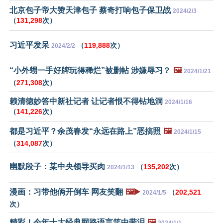
北京包子帝大赞天津包子 蔡奇打响包子保卫战
2024/2/3
（
131,298
次）
习近平发呆
（
119,888
次）
2024/2/2
“小外甥一手好牌玩得稀烂”被删帖 涉嫌辱习？
🖼️
2024/1/21
（
271,308
次）
赖清德妙答中新社记者 让记者恨不得钻地洞
2024/1/16
（
141,226
次）
都是习近平？余茂春发“永远在路上”恶搞照
🖼️
2024/1/15
（
314,087
次）
幽默段子：某中央领导买肉
（
135,202
次）
2024/1/13
漫画：习带他俩开倒车 网友笑翻
🖼️▶️
（
202,521
2024/1/5
次）
精彩！今年十大经典网路语言笑中带泪
🖼️
2024/1/1