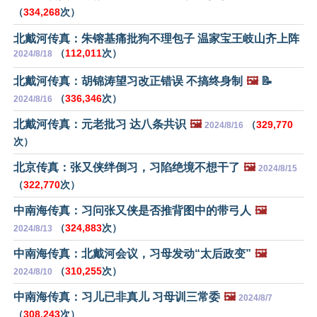
（
334,268
次）
北戴河传真：朱镕基痛批狗不理包子 温家宝王岐山齐上阵
（
112,011
次）
2024/8/18
北戴河传真：胡锦涛望习改正错误 不搞终身制
🖼️
📝
（
336,346
次）
2024/8/16
北戴河传真：元老批习 达八条共识
🖼️
（
329,770
2024/8/16
次）
北京传真：张又侠绊倒习，习陷绝境不想干了
🖼️
2024/8/15
（
322,770
次）
中南海传真：习问张又侠是否推背图中的带弓人
🖼️
（
324,883
次）
2024/8/13
中南海传真：北戴河会议，习母发动“太后政变”
🖼️
（
310,255
次）
2024/8/10
中南海传真：习儿已非真儿 习母训三常委
🖼️
2024/8/7
（
308,243
次）