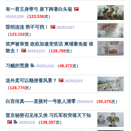
有一君王身带弓 座下跨著白头翁
🖼️
（
123,536
次）
2025/12/28
昏招连连 势不可挡！
🖼️
2025/12/27
（
123,102
次）
笑声被审查 政权加速变笑话 柬埔寨免签 谁
敢去！
🖼️
（
128,789
次）
2025/12/17
习贼的荒唐 📝
（
48,372
次）
2025/12/15
送外卖可以顺便看风景？
🖼️
2025/12/15
（
128,774
次）
白宫传真——直接对一号敌人清零
（
50,375
次）
2025/12/3
普京秘密召见张又侠 习氏军权旁落天下知
🖼️
📝
（
138,397
次）
2025/12/3