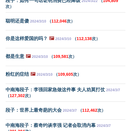
段子：如何一句话证明消费已经降级
（
104,809
2024/3/22
次）
聪明还是傻
（
112,046
次）
2024/3/10
你是这样爱国的吗？
🖼️
（
112,138
次）
2024/3/10
都是生意
🖼️
（
109,581
次）
2024/3/10
粉红的症结
🖼️
（
109,605
次）
2024/3/10
中南海段子：李强回家急做这件事 夫人劝莫打仗
2024/3/7
（
127,302
次）
段子：世界上最奇葩的大会
（
112,462
次）
2024/3/7
中南海段子：蔡奇约谈李强 记者会取消内幕
2024/3/7