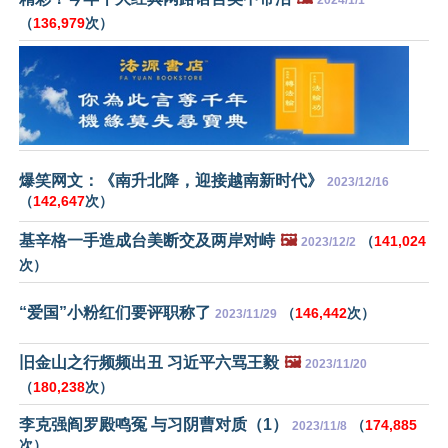
（
136,979
次）
爆笑网文：《南升北降，迎接越南新时代》
2023/12/16
（
142,647
次）
基辛格一手造成台美断交及两岸对峙
🖼️
（
141,024
2023/12/2
次）
“爱国”小粉红们要评职称了
（
146,442
次）
2023/11/29
旧金山之行频频出丑 习近平六骂王毅
🖼️
2023/11/20
（
180,238
次）
李克强阎罗殿鸣冤 与习阴曹对质（1）
（
174,885
2023/11/8
次）