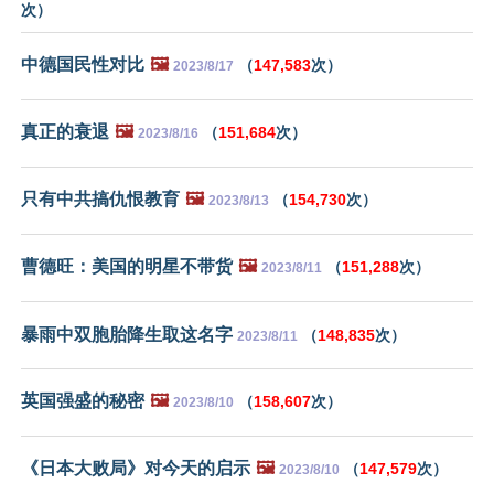
次）
中德国民性对比
🖼️
（
147,583
次）
2023/8/17
真正的衰退
🖼️
（
151,684
次）
2023/8/16
只有中共搞仇恨教育
🖼️
（
154,730
次）
2023/8/13
曹德旺：美国的明星不带货
🖼️
（
151,288
次）
2023/8/11
暴雨中双胞胎降生取这名字
（
148,835
次）
2023/8/11
英国强盛的秘密
🖼️
（
158,607
次）
2023/8/10
《日本大败局》对今天的启示
🖼️
（
147,579
次）
2023/8/10