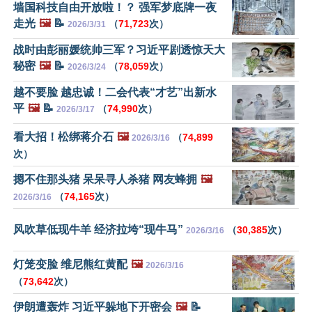
墙国科技自由开放啦！？ 强军梦底牌一夜
走光
🖼️
📝
（
71,723
次）
2026/3/31
战时由彭丽媛统帅三军？习近平剧透惊天大
秘密
🖼️
📝
（
78,059
次）
2026/3/24
越不要脸 越忠诚！二会代表“才艺”出新水
平
🖼️
📝
（
74,990
次）
2026/3/17
看大招！松绑蒋介石
🖼️
（
74,899
2026/3/16
次）
摁不住那头猪 呆呆寻人杀猪 网友蜂拥
🖼️
（
74,165
次）
2026/3/16
风吹草低现牛羊 经济拉垮“现牛马”
（
30,385
次）
2026/3/16
灯笼变脸 维尼熊红黄配
🖼️
2026/3/16
（
73,642
次）
伊朗遭轰炸 习近平躲地下开密会
🖼️
📝