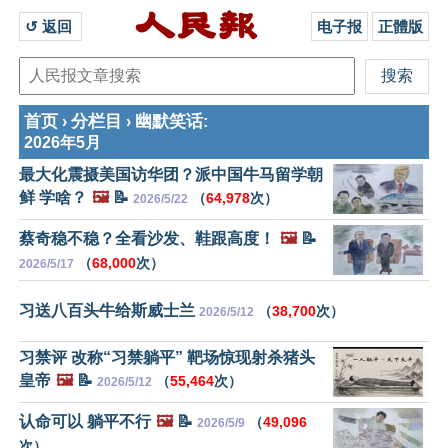
↺ 返回 
电子报
正體版
首页
分栏目
幽默笑话
›
›
:
2026年5月
最大化震摄美国访华团？派中国牛马留学朝
鲜 学啥？
🖼️
📝
（
64,978
次）
2026/5/22
蔡奇稳不稳？全看沙发、鞋跟高度！
🖼️
📝
（
68,000
次）
2026/5/17
习送八百头牛给斯威士兰
（
38,700
次）
2026/5/12
习禁评 改称“习禁躺平” 靶场惊现射杀猪头
皇帝
🖼️
📝
（
55,464
次）
2026/5/12
认命可以 躺平不行
🖼️
📝
（
49,096
2026/5/9
次）