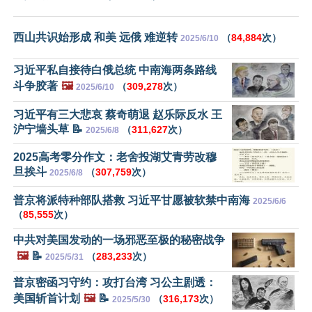
西山共识始形成 和美 远俄 难逆转
（
84,884
次）
2025/6/10
习近平私自接待白俄总统 中南海两条路线
斗争胶著
🖼️
（
309,278
次）
2025/6/10
习近平有三大悲哀 蔡奇萌退 赵乐际反水 王
沪宁墙头草 📝
（
311,627
次）
2025/6/8
2025高考零分作文：老舍投湖艾青劳改穆
旦挨斗
（
307,759
次）
2025/6/8
普京将派特种部队搭救 习近平甘愿被软禁中南海
2025/6/6
（
85,555
次）
中共对美国发动的一场邪恶至极的秘密战争
🖼️
📝
（
283,233
次）
2025/5/31
普京密函习守约：攻打台湾 习公主剧透：
美国斩首计划
🖼️
📝
（
316,173
次）
2025/5/30