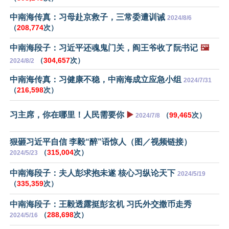
中南海传真：习母赴京救子，三常委遭训诫
2024/8/6
（
208,774
次）
中南海段子：习近平还魂鬼门关，阎王爷收了阮书记
🖼️
（
304,657
次）
2024/8/2
中南海传真：习健康不稳，中南海成立应急小组
2024/7/31
（
216,598
次）
习主席，你在哪里！人民需要你
▶️
（
99,465
次）
2024/7/8
狠砸习近平自信 李毅“醉”语惊人（图／视频链接）
（
315,004
次）
2024/5/23
中南海段子：夫人彭求抱未遂 核心习纵论天下
2024/5/19
（
335,359
次）
中南海段子：王毅透露挺彭玄机 习氏外交撒币走秀
（
288,698
次）
2024/5/16