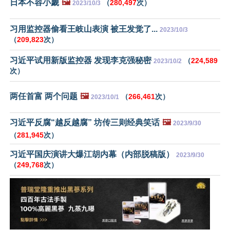
日本不容小觑
🖼️
（
280,497
次）
2023/10/3
习用监控器偷看王岐山表演 被王发觉了...
2023/10/3
（
209,823
次）
习近平试用新版监控器 发现李克强秘密
（
224,589
2023/10/2
次）
两任首富 两个问题
🖼️
（
266,461
次）
2023/10/1
习近平反腐“越反越腐” 坊传三则经典笑话
🖼️
2023/9/30
（
281,945
次）
习近平国庆演讲大爆江胡内幕（内部脱稿版）
2023/9/30
（
249,768
次）