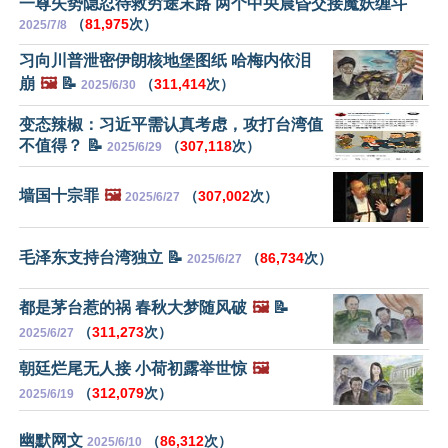
一尊失势隐忍待救穷途末路 两个中央晨昏交接魔妖缠斗
（
81,975
次）
2025/7/8
习向川普泄密伊朗核地堡图纸 哈梅内依泪
崩
🖼️
📝
（
311,414
次）
2025/6/30
变态辣椒：习近平需认真考虑，攻打台湾值
不值得？ 📝
（
307,118
次）
2025/6/29
墙国十宗罪
🖼️
（
307,002
次）
2025/6/27
毛泽东支持台湾独立 📝
（
86,734
次）
2025/6/27
都是茅台惹的祸 春秋大梦随风破
🖼️
📝
（
311,273
次）
2025/6/27
朝廷烂尾无人接 小荷初露举世惊
🖼️
（
312,079
次）
2025/6/19
幽默网文
（
86,312
次）
2025/6/10