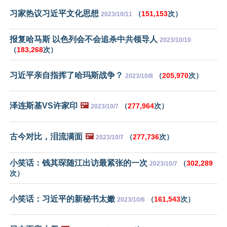
习家热议习近平文化思想
（
151,153
次）
2023/10/11
报复哈马斯 以色列会不会追杀中共领导人
2023/10/10
（
183,268
次）
习近平亲自指挥了哈玛斯战争？
（
205,970
次）
2023/10/8
泽连斯基VS许家印
🖼️
（
277,964
次）
2023/10/7
古今对比，泪流满面
🖼️
（
277,736
次）
2023/10/7
小笑话：钱其琛随江出访最紧张的一次
（
302,289
2023/10/7
次）
小笑话：习近平的新秘书太嫩
（
161,543
次）
2023/10/6