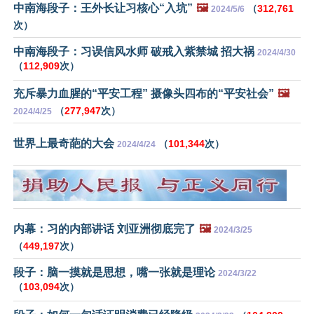
中南海段子：王外长让习核心“入坑”
🖼️
（
312,761
2024/5/6
次）
中南海段子：习误信风水师 破戒入紫禁城 招大祸
2024/4/30
（
112,909
次）
充斥暴力血腥的“平安工程” 摄像头四布的“平安社会”
🖼️
（
277,947
次）
2024/4/25
世界上最奇葩的大会
（
101,344
次）
2024/4/24
内幕：习的内部讲话 刘亚洲彻底完了
🖼️
2024/3/25
（
449,197
次）
段子：脑一摸就是思想，嘴一张就是理论
2024/3/22
（
103,094
次）