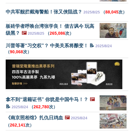
中共军舰拦截海警船！张又侠阻战？
（
88,045
次）
2025/8/25
板砖学者呼唤台湾张学良！ 借古讽今 玩高
级黑？
🖼️
（
265,086
次）
2025/8/25
川普等著“习交权”？ 中美关系将酿变！ 📝
2025/8/24
（
90,068
次）
拿不到“退籍证书” 你犹是中国牛马！？
🖼️
📝
（
262,780
次）
2025/8/24
《南京照相馆》扎仇日鸡血
🖼️
2025/8/24
（
262,141
次）