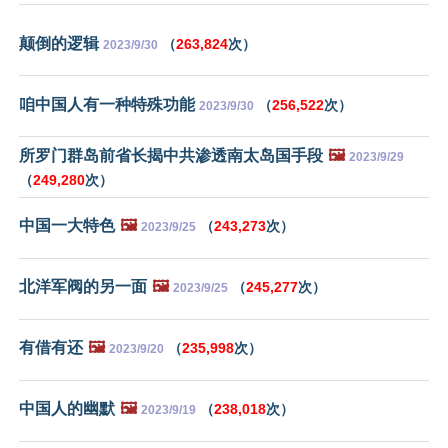
颠倒的逻辑
（
263,824
次）
2023/9/30
咱中国人有一种特殊功能
（
256,522
次）
2023/9/30
所罗门群岛前省长揭中共渗透南太岛国手段
🖼️
2023/9/29
（
249,280
次）
中国一大特色
🖼️
（
243,273
次）
2023/9/25
北洋军阀的另一面
🖼️
（
245,277
次）
2023/9/25
有借有还
🖼️
（
235,998
次）
2023/9/20
中国人的幽默
🖼️
（
238,018
次）
2023/9/19