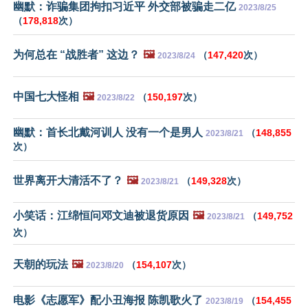
幽默：诈骗集团拘扣习近平 外交部被骗走二亿
2023/8/25
（
178,818
次）
为何总在 “战胜者” 这边？
🖼️
（
147,420
次）
2023/8/24
中国七大怪相
🖼️
（
150,197
次）
2023/8/22
幽默：首长北戴河训人 没有一个是男人
（
148,855
2023/8/21
次）
世界离开大清活不了？
🖼️
（
149,328
次）
2023/8/21
小笑话：江绵恒问邓文迪被退货原因
🖼️
（
149,752
2023/8/21
次）
天朝的玩法
🖼️
（
154,107
次）
2023/8/20
电影《志愿军》配小丑海报 陈凯歌火了
（
154,455
2023/8/19