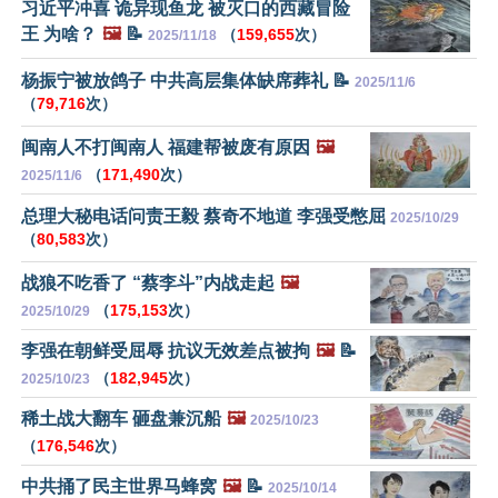
习近平冲喜 诡异现鱼龙 被灭口的西藏冒险
王 为啥？
🖼️
📝
（
159,655
次）
2025/11/18
杨振宁被放鸽子 中共高层集体缺席葬礼 📝
2025/11/6
（
79,716
次）
闽南人不打闽南人 福建帮被废有原因
🖼️
（
171,490
次）
2025/11/6
总理大秘电话问责王毅 蔡奇不地道 李强受憋屈
2025/10/29
（
80,583
次）
战狼不吃香了 “蔡李斗”内战走起
🖼️
（
175,153
次）
2025/10/29
李强在朝鲜受屈辱 抗议无效差点被拘
🖼️
📝
（
182,945
次）
2025/10/23
稀土战大翻车 砸盘兼沉船
🖼️
2025/10/23
（
176,546
次）
中共捅了民主世界马蜂窝
🖼️
📝
2025/10/14