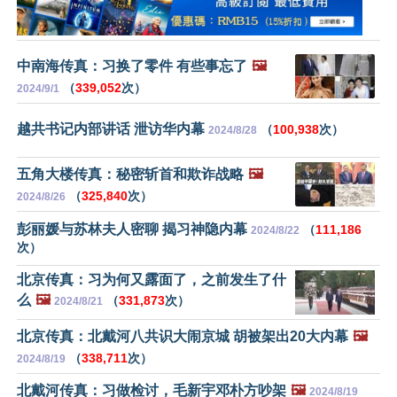
中南海传真：习换了零件 有些事忘了
🖼️
（
339,052
次）
2024/9/1
越共书记内部讲话 泄访华内幕
（
100,938
次）
2024/8/28
五角大楼传真：秘密斩首和欺诈战略
🖼️
（
325,840
次）
2024/8/26
彭丽媛与苏林夫人密聊 揭习神隐内幕
（
111,186
2024/8/22
次）
北京传真：习为何又露面了，之前发生了什
么
🖼️
（
331,873
次）
2024/8/21
北京传真：北戴河八共识大闹京城 胡被架出20大内幕
🖼️
（
338,711
次）
2024/8/19
北戴河传真：习做检讨，毛新宇邓朴方吵架
🖼️
2024/8/19