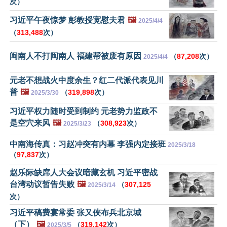
次）
习近平午夜惊梦 彭教授宽慰夫君
🖼️
2025/4/4
（
313,488
次）
闽南人不打闽南人 福建帮被废有原因
（
87,208
次）
2025/4/4
元老不想战火中度余生？红二代派代表见川
普
🖼️
（
319,898
次）
2025/3/30
习近平权力随时受到制约 元老势力监政不
是空穴来风
🖼️
（
308,923
次）
2025/3/23
中南海传真：习赵冲突有内幕 李强内定接班
2025/3/18
（
97,837
次）
赵乐际缺席人大会议暗藏玄机 习近平密战
台湾动议暂告失败
🖼️
（
307,125
2025/3/14
次）
习近平稿费宴常委 张又侠布兵北京城
（下）
🖼️
（
319,142
次）
2025/3/5