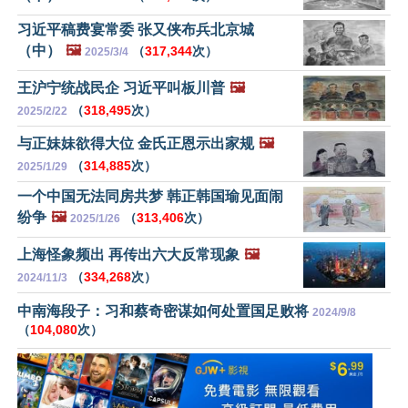
习近平稿费宴常委 张又侠布兵北京城
（中）
🖼️
（
317,344
次）
2025/3/4
王沪宁统战民企 习近平叫板川普
🖼️
（
318,495
次）
2025/2/22
与正妹妹欲得大位 金氏正恩示出家规
🖼️
（
314,885
次）
2025/1/29
一个中国无法同房共梦 韩正韩国瑜见面闹
纷争
🖼️
（
313,406
次）
2025/1/26
上海怪象频出 再传出六大反常现象
🖼️
（
334,268
次）
2024/11/3
中南海段子：习和蔡奇密谋如何处置国足败将
2024/9/8
（
104,080
次）