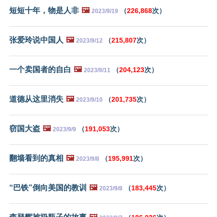
短短十年，物是人非
🖼️
（
226,868
次）
2023/9/19
张爱玲说中国人
🖼️
（
215,807
次）
2023/9/12
一个卖国者的自白
🖼️
（
204,123
次）
2023/9/11
道德从这里消失
🖼️
（
201,735
次）
2023/9/10
窃国大盗
🖼️
（
191,053
次）
2023/9/9
翻墙看到的真相
🖼️
（
195,991
次）
2023/9/8
“巴铁”倒向美国的教训
🖼️
（
183,445
次）
2023/9/8