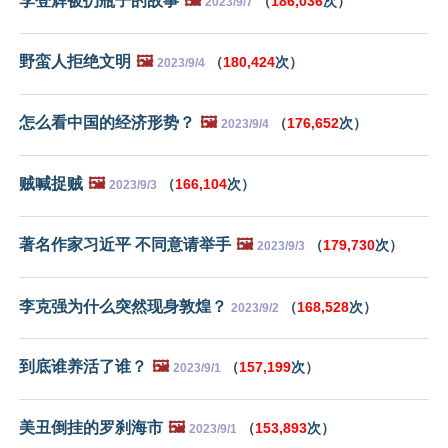
李登辉被扔瓶子的故事
🖼️
（
186,036
次）
2023/9/7
野蛮人拒绝文明
🖼️
（
180,424
次）
2023/9/4
怎么看中国的经济形势？
🖼️
（
176,652
次）
2023/9/4
贼喊捉贼
🖼️
（
166,104
次）
2023/9/3
著名作家习近平 不同意请举手
🖼️
（
179,730
次）
2023/9/3
李克强为什么突然现身敦煌？
（
168,528
次）
2023/9/2
到底谁养活了谁？
🖼️
（
157,199
次）
2023/9/1
美丑倒挂的罗刹海市
🖼️
（
153,893
次）
2023/9/1