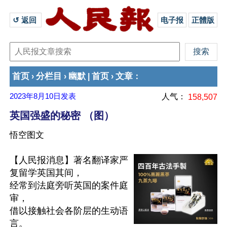
↺ 返回 
电子报
正體版
首页
分栏目
幽默
首页
文章
›
›
|
›
：
2023年8月10日
发表
人气：
158,507
英国强盛的秘密 （图）
悟空图文
【人民报消息】著名翻译家严
复留学英国其间，

经常到法庭旁听英国的案件庭
审，

借以接触社会各阶层的生动语
言。
