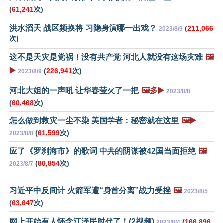
(
61,241
次)
洪水滔天 战区频换将 习隐身演哪一出戏？
(
211,066
2023/8/9
次)
这不是天灾是党祸！没有共产党 河北人就没有这场灾难
🖼️
▶️
(
226,941
次)
2023/8/9
河北大姐的一声吼 让华春莹火了一把
🖼️多▶️
2023/8/8
(
60,468
次)
怎么做到救灾一尘不染 美国学者：秘密就在这里
🖼️▶️
(
61,599
次)
2023/8/8
应了《罗刹海市》的歌词 中共的阴谋被42国当面拒绝
🖼️
(
80,854
次)
2023/8/7
习近平中反间计 火箭军遭“身首分离”战力受挫
🖼️
2023/8/5
(
63,647
次)
网上开始有人怀念江泽民时代了！(2视频)
(
166,896
2023/8/4