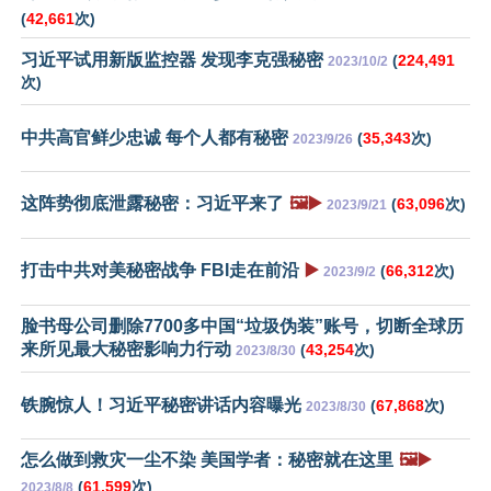
(
42,661
次)
习近平试用新版监控器 发现李克强秘密
(
224,491
2023/10/2
次)
中共高官鲜少忠诚 每个人都有秘密
(
35,343
次)
2023/9/26
这阵势彻底泄露秘密：习近平来了
🖼️▶️
(
63,096
次)
2023/9/21
打击中共对美秘密战争 FBI走在前沿
▶️
(
66,312
次)
2023/9/2
脸书母公司删除7700多中国“垃圾伪装”账号，切断全球历
来所见最大秘密影响力行动
(
43,254
次)
2023/8/30
铁腕惊人！习近平秘密讲话内容曝光
(
67,868
次)
2023/8/30
怎么做到救灾一尘不染 美国学者：秘密就在这里
🖼️▶️
(
61,599
次)
2023/8/8