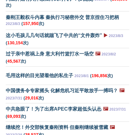
次)
秦刚王毅权斗内幕 秦执行习秘密外交 普京捏住习把柄
(
157,950
次)
2023/8/3
这小毛孩儿几句话就踹飞了中共的“文件轰炸”
▶️
2023/8/3
(
130,154
次)
过于亲中惹祸上身 意大利竹篮打水一场空
🖼️
2023/8/2
(
45,567
次)
毛用这样的目光望着他的私生子
(
196,856
次)
2023/8/1
中国债务令专家摇头 化解危机习近平敢放手一搏吗？
🖼️
(
29,016
次)
2023/7/31
中共急眼了！为了出席APEC李家超低头认怂
🖼️
2023/7/31
(
69,093
次)
继续挖！外交部恢复秦刚资料 但秦刚继续被雪藏
🖼️
(
28,527
次)