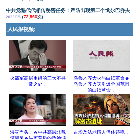
中共党魁代代相传秘密任务：严防出现第二个戈尔巴乔夫
(
72,866
次)
2023/8/6
人民报视频:
火箭军高层重组的三大不寻
乌鲁木齐大火与白纸革命🔥
常之处，
乌鲁木齐火灾引爆全国范围
的白纸革命，
洪灾当头，🔥中共高层北戴
古埃及法老情人借体还魂，
河避暑🔥洪灾背后的政治游