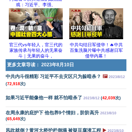
戏：习近平、李强、
官三代vs年轻人，官三代的
中共勾结日军侵华！🔥中共
家族传承与年轻人的无果奋
百集洗脑片曝中共感谢日军
斗｜无果的奋斗，
侵华内幕！
更多文章导读：
2023年8月10日
中共内斗很精彩 习近平不去灾区只为躲暗杀？
🖼️
2023/8/12
(
72,918
次)
如果习近平能像他一样 就不怕暗杀了
(
42,039
次)
2023/8/12
在周永康的庇护下 他包养9个情妇，阶阶高升
2023/8/10
(
65,649
次)
风吹就倒？黄河大桥护栏倒塌 被疑豆腐渣工程
▶️
2023/8/10