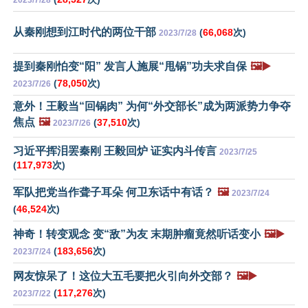
2023/7/28
从秦刚想到江时代的两位干部
(
66,068
次)
2023/7/28
提到秦刚怕变“阳” 发言人施展“甩锅”功夫求自保
🖼️▶️
(
78,050
次)
2023/7/26
意外！王毅当“回锅肉” 为何“外交部长”成为两派势力争夺
焦点
🖼️
(
37,510
次)
2023/7/26
习近平挥泪罢秦刚 王毅回炉 证实内斗传言
2023/7/25
(
117,973
次)
军队把党当作聋子耳朵 何卫东话中有话？
🖼️
2023/7/24
(
46,524
次)
神奇！转变观念 变“敌”为友 末期肿瘤竟然听话变小
🖼️▶️
(
183,656
次)
2023/7/24
网友惊呆了！这位大五毛要把火引向外交部？
🖼️▶️
(
117,276
次)
2023/7/22