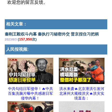
欢迎您的留言反馈。
相关文章：
秦刚王毅权斗内幕 秦执行习秘密外交 普京捏住习把柄
(
157,950
次)
2023/8/3
人民报视频:
中共勾结日军侵华！🔥中共
洪水来袭🔥北京泄洪引发河
百集洗脑片曝中共感谢日军
北涿州大规模洪灾🔥洪灾实
侵华内幕！
境直击：