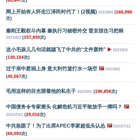
(
63,647
次)
网上开始有人怀念江泽民时代了！(2视频)
(
166,896
2023/8/4
次)
秦刚王毅权斗内幕 秦执行习秘密外交 普京捏住习把柄
(
157,950
次)
2023/8/3
这小毛孩儿几句话就踹飞了中共的“文件轰炸”
▶️
2023/8/3
(
130,154
次)
过于亲中惹祸上身 意大利竹篮打水一场空
🖼️
2023/8/2
(
45,567
次)
毛用这样的目光望着他的私生子
(
196,856
次)
2023/8/1
中国债务令专家摇头 化解危机习近平敢放手一搏吗？
🖼️
(
29,016
次)
2023/7/31
中共急眼了！为了出席APEC李家超低头认怂
🖼️
2023/7/31
(
69,093
次)