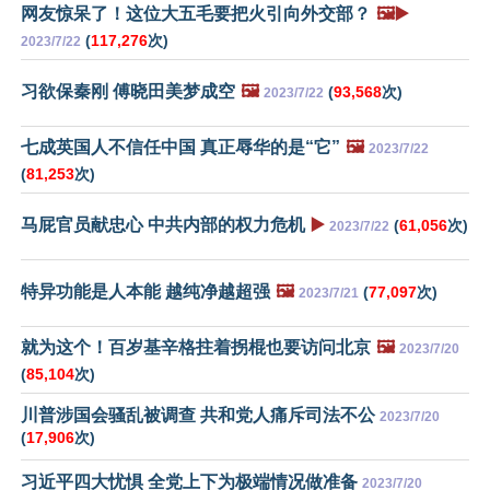
网友惊呆了！这位大五毛要把火引向外交部？
🖼️▶️
(
117,276
次)
2023/7/22
习欲保秦刚 傅晓田美梦成空
🖼️
(
93,568
次)
2023/7/22
七成英国人不信任中国 真正辱华的是“它”
🖼️
2023/7/22
(
81,253
次)
马屁官员献忠心 中共内部的权力危机
▶️
(
61,056
次)
2023/7/22
特异功能是人本能 越纯净越超强
🖼️
(
77,097
次)
2023/7/21
就为这个！百岁基辛格拄着拐棍也要访问北京
🖼️
2023/7/20
(
85,104
次)
川普涉国会骚乱被调查 共和党人痛斥司法不公
2023/7/20
(
17,906
次)
习近平四大忧惧 全党上下为极端情况做准备
2023/7/20