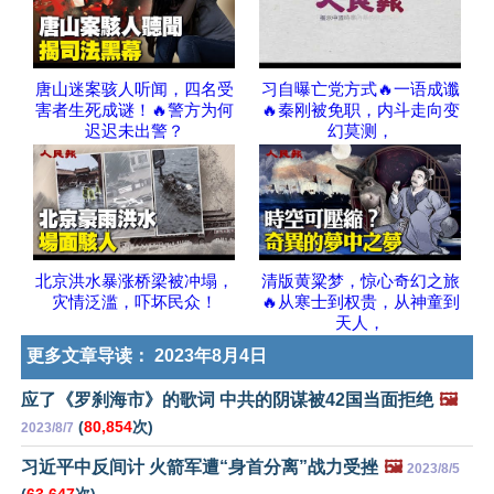
唐山迷案骇人听闻，四名受
习自曝亡党方式🔥一语成谶
害者生死成谜！🔥警方为何
🔥秦刚被免职，内斗走向变
迟迟未出警？
幻莫测，
北京洪水暴涨桥梁被冲塌，
清版黄粱梦，惊心奇幻之旅
灾情泛滥，吓坏民众！
🔥从寒士到权贵，从神童到
天人，
更多文章导读：
2023年8月4日
应了《罗刹海市》的歌词 中共的阴谋被42国当面拒绝
🖼️
(
80,854
次)
2023/8/7
习近平中反间计 火箭军遭“身首分离”战力受挫
🖼️
2023/8/5