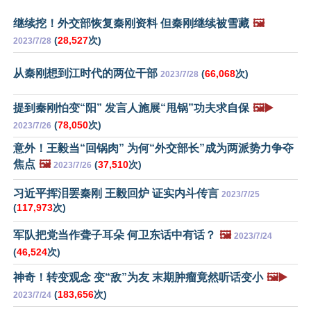
继续挖！外交部恢复秦刚资料 但秦刚继续被雪藏
🖼️
(
28,527
次)
2023/7/28
从秦刚想到江时代的两位干部
(
66,068
次)
2023/7/28
提到秦刚怕变“阳” 发言人施展“甩锅”功夫求自保
🖼️▶️
(
78,050
次)
2023/7/26
意外！王毅当“回锅肉” 为何“外交部长”成为两派势力争夺
焦点
🖼️
(
37,510
次)
2023/7/26
习近平挥泪罢秦刚 王毅回炉 证实内斗传言
2023/7/25
(
117,973
次)
军队把党当作聋子耳朵 何卫东话中有话？
🖼️
2023/7/24
(
46,524
次)
神奇！转变观念 变“敌”为友 末期肿瘤竟然听话变小
🖼️▶️
(
183,656
次)
2023/7/24