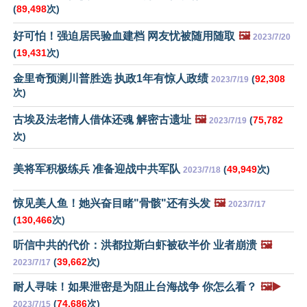
(
89,498
次)
好可怕！强迫居民验血建档 网友忧被随用随取
🖼️
2023/7/20
(
19,431
次)
金里奇预测川普胜选 执政1年有惊人政绩
(
92,308
2023/7/19
次)
古埃及法老情人借体还魂 解密古遗址
🖼️
(
75,782
2023/7/19
次)
美将军积极练兵 准备迎战中共军队
(
49,949
次)
2023/7/18
惊见美人鱼！她兴奋目睹"骨骸"还有头发
🖼️
2023/7/17
(
130,466
次)
听信中共的代价：洪都拉斯白虾被砍半价 业者崩溃
🖼️
(
39,662
次)
2023/7/17
耐人寻味！如果泄密是为阻止台海战争 你怎么看？
🖼️▶️
(
74,686
次)
2023/7/15