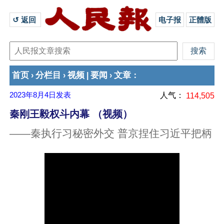
↺ 返回 
电子报
正體版
首页
分栏目
视频
要闻
文章
›
›
|
›
：
2023年8月4日
发表
人气：
114,505
秦刚王毅权斗内幕 （视频）
——秦执行习秘密外交 普京捏住习近平把柄