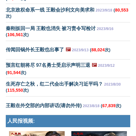
北京政权命系一线 王毅会沙利文向美求和
(
80,553
2023/9/18
次)
秦刚扳回一局 王毅也消失 被习责令写检讨
2023/9/16
(
106,561
次)
传闻回锅外长王毅也出事了
🖼️
(
88,024
次)
2023/9/13
预言红朝将尽 97名勇士受启示声明三退
🖼️
2023/9/12
(
91,544
次)
生死存亡之秋，红二代会出手解决习近平吗？
2023/8/30
(
115,550
次)
王毅在外交部的内部讲话(请勿外传)
(
67,839
次)
2023/8/18
人民报视频: