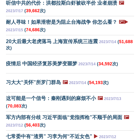
听信中共的代价：洪都拉斯白虾被砍半价 业者崩溃
🖼️
(
39,662
次)
2023/7/17
耐人寻味！如果泄密是为阻止台海战争 你怎么看？
🖼️▶️
(
74,686
次)
2023/7/15
20大后最大老虎落马 上海宣传系统三连震
(
51,688
2023/7/14
次)
疫情后 中国经济复苏美梦变噩梦
(
34,592
次)
2023/7/14
习大大“关怀”所罗门群岛
🖼️
(
54,193
次)
2023/7/14
这可能是一个信号：秦刚遇到的麻烦不小
🖼️
2023/7/13
(
70,083
次)
军方内部有分歧 习近平面临“党指挥枪”不顺手的局面
🖼️
(
56,403
次)
2023/7/12
七常委中有“渣男” 习李为何“不近女色”
▶️
2023/7/12