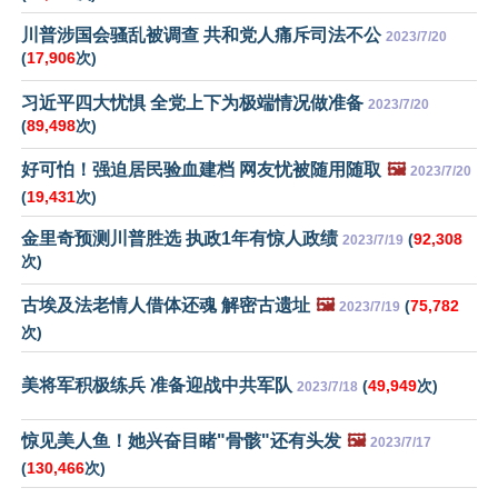
川普涉国会骚乱被调查 共和党人痛斥司法不公
2023/7/20
(
17,906
次)
习近平四大忧惧 全党上下为极端情况做准备
2023/7/20
(
89,498
次)
好可怕！强迫居民验血建档 网友忧被随用随取
🖼️
2023/7/20
(
19,431
次)
金里奇预测川普胜选 执政1年有惊人政绩
(
92,308
2023/7/19
次)
古埃及法老情人借体还魂 解密古遗址
🖼️
(
75,782
2023/7/19
次)
美将军积极练兵 准备迎战中共军队
(
49,949
次)
2023/7/18
惊见美人鱼！她兴奋目睹"骨骸"还有头发
🖼️
2023/7/17
(
130,466
次)