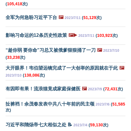
(
105,418
次)
全军为何急盼习近平下台
🖼️
(
51,129
次)
2023/7/11
影响习命运的12条历史性政策
🖼️▶️
(
103,923
次)
2023/7/11
“趁你弱 要你命”习总又被俄爹狠狠捅了一刀
🖼️
2023/7/10
(
33,238
次)
大开眼界！韦伯望远镜完成了一大创举的原因就在于此
🖼️
(
138,086
次)
2023/7/10
有因即有果！流浪猫竟成家庭保健医
🖼️
(
72,431
次)
2023/7/9
扯裤裆！余茂春发表中共八十年前的民主颂
(
51,585
2023/7/6
次)
习近平和隋炀帝七大相似之处 📝
(
59,130
次)
2023/7/4