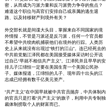
密，从而成为习派力量和反习派势力争夺的焦点？
难道这个职位与高官们安排自己或亲属的逃生退
路、以及转移财产到境外有关？  

外交部长就是间谍大头目，掌握来自不同国家的境
外情报，不管是习派还是反习派，任何一个官员都
不希望中共绞肉机捕获他们在境外的行踪。人类历
史上从来就没有出现过“铁打的江山”。连已经死去的
中共前党魁江泽民都在美国接受媒体采访时公开说
过自己“早就不相信共产主义”。江泽民并且早早的安
排儿子江绵恒一定要在美国生育一个美国公民孙
子。媒体报道，江绵恒的儿子、现年四十出头的江
志成已经拥有数千亿美元资产。

“共产主义”在中国早就被中共官员抛弃，中共体制内
的官员只是打着“共产主义”的旗子，利用中共专制独
裁体制捞取个人的财富而已。
