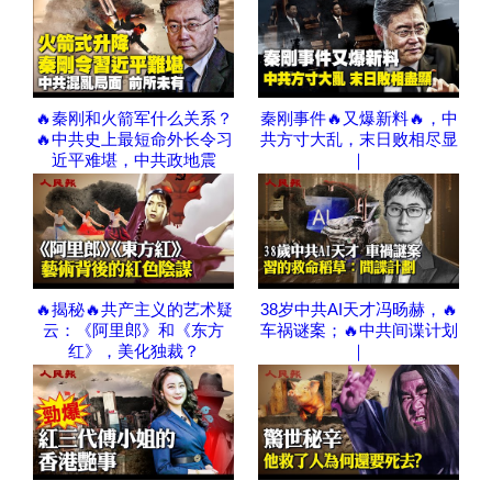
🔥秦刚和火箭军什么关系？
秦刚事件🔥又爆新料🔥，中
🔥中共史上最短命外长令习
共方寸大乱，末日败相尽显
近平难堪，中共政地震
｜
🔥揭秘🔥共产主义的艺术疑
38岁中共AI天才冯旸赫，🔥
云：《阿里郎》和《东方
车祸谜案；🔥中共间谍计划
红》，美化独裁？
｜