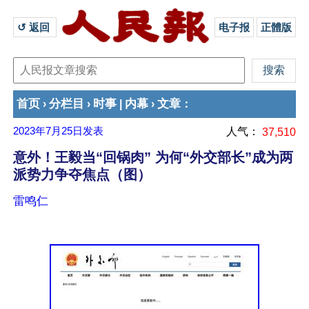
↺ 返回 
电子报
正體版
首页
分栏目
时事
内幕
文章
›
›
|
›
：
2023年7月25日
发表
人气：
37,510
意外！王毅当“回锅肉” 为何“外交部长”成为两
派势力争夺焦点（图）
雷鸣仁