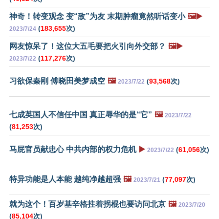
神奇！转变观念 变“敌”为友 末期肿瘤竟然听话变小
🖼️▶️
(
183,655
次)
2023/7/24
网友惊呆了！这位大五毛要把火引向外交部？
🖼️▶️
(
117,276
次)
2023/7/22
习欲保秦刚 傅晓田美梦成空
🖼️
(
93,568
次)
2023/7/22
七成英国人不信任中国 真正辱华的是“它”
🖼️
2023/7/22
(
81,253
次)
马屁官员献忠心 中共内部的权力危机
▶️
(
61,056
次)
2023/7/22
特异功能是人本能 越纯净越超强
🖼️
(
77,097
次)
2023/7/21
就为这个！百岁基辛格拄着拐棍也要访问北京
🖼️
2023/7/20
(
85,104
次)