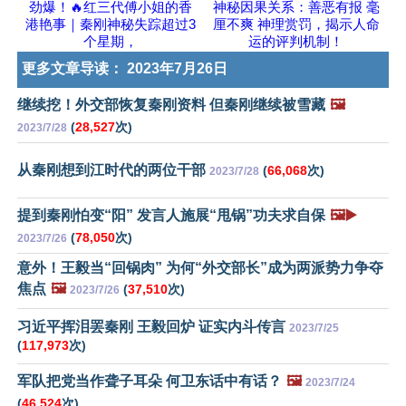
劲爆！🔥红三代傅小姐的香
神秘因果关系：善恶有报 毫
港艳事｜秦刚神秘失踪超过3
厘不爽 神理赏罚，揭示人命
个星期，
运的评判机制！
更多文章导读：
2023年7月26日
继续挖！外交部恢复秦刚资料 但秦刚继续被雪藏
🖼️
(
28,527
次)
2023/7/28
从秦刚想到江时代的两位干部
(
66,068
次)
2023/7/28
提到秦刚怕变“阳” 发言人施展“甩锅”功夫求自保
🖼️▶️
(
78,050
次)
2023/7/26
意外！王毅当“回锅肉” 为何“外交部长”成为两派势力争夺
焦点
🖼️
(
37,510
次)
2023/7/26
习近平挥泪罢秦刚 王毅回炉 证实内斗传言
2023/7/25
(
117,973
次)
军队把党当作聋子耳朵 何卫东话中有话？
🖼️
2023/7/24
(
46,524
次)